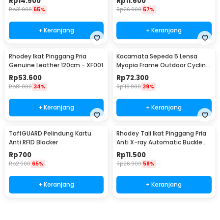
Rp
14.500
Rp
11.600
Rp
31.900
55%
Rp
26.900
57%
+ Keranjang
+ Keranjang
Rhodey Ikat Pinggang Pria
Kacamata Sepeda 5 Lensa
Genuine Leather 120cm - XF001
Myopia Frame Outdoor Cycling
Sunglasses - 0089
Rp
53.600
Rp
72.300
Rp
81.000
34%
Rp
116.900
39%
+ Keranjang
+ Keranjang
TaffGUARD Pelindung Kartu
Rhodey Tali Ikat Pinggang Pria
Anti RFID Blocker
Anti X-ray Automatic Buckle
Canvas - 2018
Rp
700
Rp
11.500
Rp
2.000
65%
Rp
26.900
58%
+ Keranjang
+ Keranjang