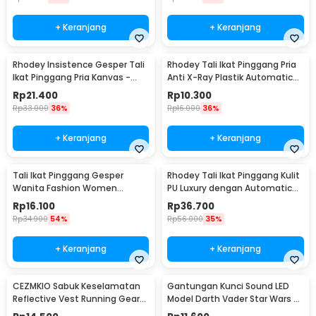
+ Keranjang
+ Keranjang
Rhodey Insistence Gesper Tali
Rhodey Tali Ikat Pinggang Pria
Ikat Pinggang Pria Kanvas -
Anti X-Ray Plastik Automatic
2008
Buckle - 899
Rp
21.400
Rp
10.300
Rp
33.000
36%
Rp
16.000
36%
+ Keranjang
+ Keranjang
Tali Ikat Pinggang Gesper
Rhodey Tali Ikat Pinggang Kulit
Wanita Fashion Women
PU Luxury dengan Automatic
Leather Belt 110cm - LCL-HF38
Buckle - GSPR
Rp
16.100
Rp
36.700
Rp
34.900
54%
Rp
56.000
35%
+ Keranjang
+ Keranjang
CEZMKIO Sabuk Keselamatan
Gantungan Kunci Sound LED
Reflective Vest Running Gear
Model Darth Vader Star Wars -
High Visibility - B08
BS-050