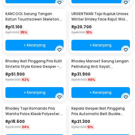
KANCOOL Sarung Tangan
URGENTMAN Topi Kupluk Unisex
Katun Touchscreen Skeleton
Winter Smiley Face Rajut Wol
All Size Unisex - YN1168
Beanie Hat - NM-DS01
Rp
11.100
Rp
20.700
Rp
17.000
35%
Rp
41.900
51%
+ Keranjang
+ Keranjang
Rhodey Ikat Pinggang Pria Kulit
Rhodey Manset Sarung Lengan
Sintetis Style Korea Gesper -
Pelindung Anti Sayat
B1033
Polyethylene Fiber - SYLC-
Rp
51.900
Rp
31.900
HB001
Rp
88.900
42%
Rp
58.900
46%
+ Keranjang
+ Keranjang
Rhodey Topi Komando Pria
Kepala Gesper Ikat Pinggang
Wanita Polos Klasik Polyester -
Pria Automatic Belt Buckle
F314
Metal Model 2 - 620
Rp
18.600
Rp
21.300
Rp
28.000
34%
Rp
42.900
51%