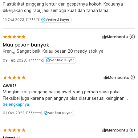
Plastik ikat pinggang lentur dan gespernya kokoh. Keduanya
dikerjakan dng rapi, jadi semoga kuat dan tahan lama.
15 Oct 2023
,
I*****l
Verified Buyer
Membantu (
0
)
Mau pesan banyak
Kren,,, Sangat baik. Kalau pesan 20 rready stok ya
09 Feb 2023
,
R*****o
Verified Buyer
Membantu (
1
)
Awet!
Mungkin ikat pinggang paling awet yang pernah saya pakai.
Fleksibel juga karena panjangnya bisa diatur sesuai keinginan
Selengkapnya
tanpa harus bolong-bolongin lagi. Tips kalau ada celana yang
besinya itu gak masuk karena besinya kegedean, ujung besi yang
01 Oct 2022
,
F*****s
Verified Buyer
satu dilepas dulu terus tali ikat pinggangnya yang dimasukin
duluan.
Membantu (
0
)