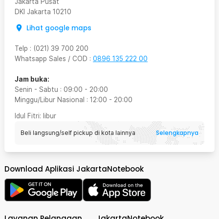
Jakarta Pusat
DKI Jakarta
10210
Lihat google maps
Telp
:
(021) 39 700 200
Whatsapp Sales / COD
:
0896 135 222 00
Jam buka:
Senin - Sabtu
:
09:00
-
20:00
Minggu/Libur Nasional
:
12:00
-
20:00
Idul Fitri
: libur
Selengkapnya
Beli langsung/self pickup di kota lainnya
Download Aplikasi JakartaNotebook
Layanan Pelanggan
JakartaNotebook