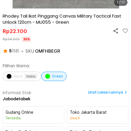
1 / 11
Rhodey Tali Ikat Pinggang Canvas Military Tactical Fast
Unlock 120cm - MU055
-
Green
Rp
22.100
Rp
34.000
35
%
•
SKU
OMFHBEGR
5
(
58
)
Pilihan Warna:
Black
Green
Habis
Lihat
Lokasi Lainnya
Informasi Stok:
Jabodetabek
Gudang Online
Toko Jakarta Barat
Tersedia
sisa
5