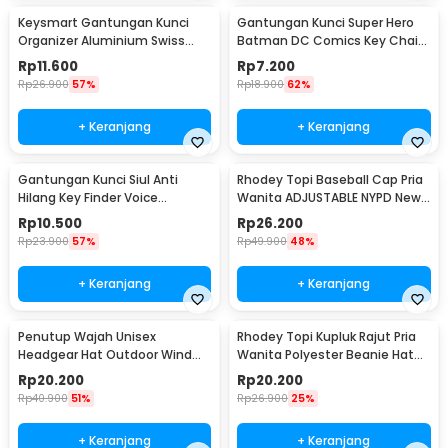
Keysmart Gantungan Kunci
Gantungan Kunci Super Hero
Organizer Aluminium Swiss
Batman DC Comics Key Chain
Army Style Size L
Stainless Steel - GB6675
Rp
11.600
Rp
7.200
Rp
26.900
57%
Rp
18.900
62%
+ Keranjang
+ Keranjang
Gantungan Kunci Siul Anti
Rhodey Topi Baseball Cap Pria
Hilang Key Finder Voice
Wanita ADJUSTABLE NYPD New
Induction LED - YY-315
York Denim - S8R
Rp
10.500
Rp
26.200
Rp
23.900
57%
Rp
49.900
48%
+ Keranjang
+ Keranjang
Penutup Wajah Unisex
Rhodey Topi Kupluk Rajut Pria
Headgear Hat Outdoor Wind
Wanita Polyester Beanie Hat
Mask Balaclava - P01
Winter - EC002
Rp
20.200
Rp
20.200
Rp
40.900
51%
Rp
26.900
25%
+ Keranjang
+ Keranjang