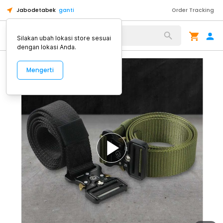
Jabodetabek
ganti
Order Tracking
Alat Kopi
Silakan ubah lokasi store sesuai
dengan lokasi Anda.
Mengerti