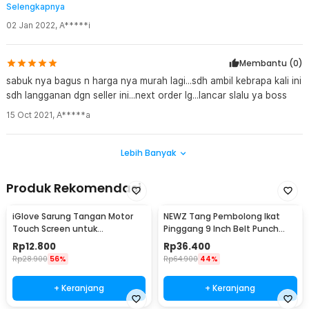
Selengkapnya
Sesuai harga.
02 Jan 2022
,
A*****i
Membantu (
0
)
sabuk nya bagus n harga nya murah lagi...sdh ambil kebrapa kali ini
sdh langganan dgn seller ini...next order lg...lancar slalu ya boss
15 Oct 2021
,
A*****a
Lebih Banyak
Produk Rekomendasi
iGlove Sarung Tangan Motor
NEWZ Tang Pembolong Ikat
Touch Screen untuk
Pinggang 9 Inch Belt Punch
Smartphone dan Tablet - XT08
Plier - CA-40
Rp
12.800
Rp
36.400
Rp
28.900
56%
Rp
64.900
44%
+ Keranjang
+ Keranjang