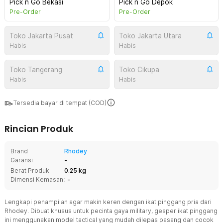
Pick n Go Bekasi
Pick n Go Depok
Pre-Order
Pre-Order
Toko Jakarta Pusat
Toko Jakarta Utara
Habis
Habis
Toko Tangerang
Toko Cikupa
Habis
Habis
Tersedia bayar di tempat (COD)
Rincian Produk
Brand
Rhodey
Garansi
-
Berat Produk
0.25 kg
Dimensi Kemasan
: -
Lengkapi penampilan agar makin keren dengan ikat pinggang pria dari
Rhodey. Dibuat khusus untuk pecinta gaya military, gesper ikat pinggang
ini menggunakan model tactical yang mudah dilepas pasang dan cocok