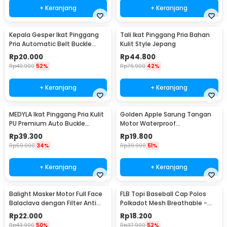
+ Keranjang
+ Keranjang
Kepala Gesper Ikat Pinggang
Tali Ikat Pinggang Pria Bahan
Pria Automatic Belt Buckle
Kulit Style Jepang
Metal Model 4 - 620
Rp
20.000
Rp
44.800
Rp
40.900
52%
Rp
76.900
42%
+ Keranjang
+ Keranjang
MEDYLA Ikat Pinggang Pria Kulit
Golden Apple Sarung Tangan
PU Premium Auto Buckle
Motor Waterproof
Gesper Metal Model 2 -
Touchscreen Kulit Sintetis Pria
Rp
39.300
Rp
19.800
AA7900
- 9070
Rp
59.000
34%
Rp
39.900
51%
+ Keranjang
+ Keranjang
Balight Masker Motor Full Face
FLB Topi Baseball Cap Polos
Balaclava dengan Filter Anti
Polkadot Mesh Breathable -
Debu - CISE
MZ237
Rp
22.000
Rp
18.200
Rp
43.900
50%
Rp
37.900
52%