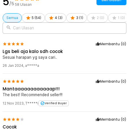
5
/5
58
Ulasan
Semua
5
(
54
)
4
(
3
)
3
(
1
)
2
(
0
)
1
(
0
)
Cari Ulasan
Membantu (
0
)
Lgs beli aja kalo sdh cocok
Sesuai harapan yg saya cari..
26 Jan 2024
,
a*****a
Membantu (
0
)
Mantaaaaaaaaaaaap!!!
The best! Recommended seller!!!
12 Nov 2023
,
T*****i
Verified Buyer
Membantu (
0
)
Cocok