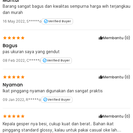
Mantul
Barang sangat bagus dan kwalitas sempurna harga wih terjangkau
dan murah
16 May 2022
,
S*****o
Verified Buyer
Membantu (
0
)
Bagus
pas ukuran saya yang gendut
08 Feb 2022
,
C*****i
Verified Buyer
Membantu (
0
)
Nyaman
Ikat pinggang nyaman digunakan dan sangat praktis
09 Jan 2022
,
R*****o
Verified Buyer
Membantu (
0
)
Kepala gesper nya besi, cukup kuat dan berat.. Bahan ikat
pinggang standard glossy, kalau untuk pakai casual oke lah.