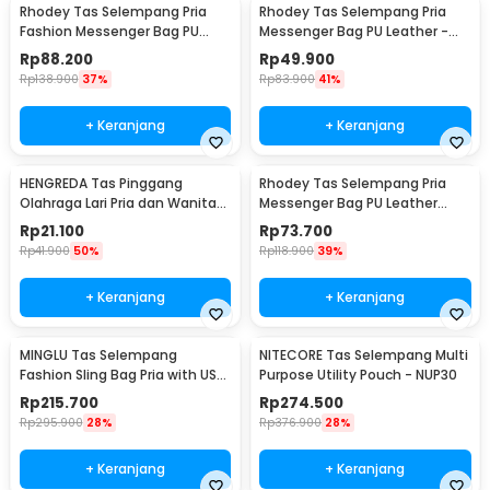
Rhodey Tas Selempang Pria
Rhodey Tas Selempang Pria
Fashion Messenger Bag PU
Messenger Bag PU Leather -
Leather - 18067
18062
Rp
88.200
Rp
49.900
Rp
138.900
37%
Rp
83.900
41%
+ Keranjang
+ Keranjang
HENGREDA Tas Pinggang
Rhodey Tas Selempang Pria
Olahraga Lari Pria dan Wanita
Messenger Bag PU Leather
Running Waist Bag - TM572
dengan Dompet - 9066
Rp
21.100
Rp
73.700
Rp
41.900
50%
Rp
118.900
39%
+ Keranjang
+ Keranjang
MINGLU Tas Selempang
NITECORE Tas Selempang Multi
Fashion Sling Bag Pria with USB
Purpose Utility Pouch - NUP30
Charger Slot - ML1454
Rp
215.700
Rp
274.500
Rp
295.900
28%
Rp
376.900
28%
+ Keranjang
+ Keranjang