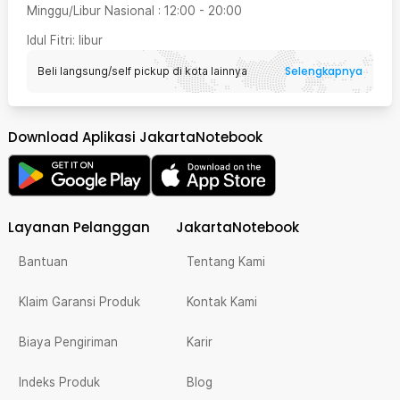
Minggu/Libur Nasional
:
12:00
-
20:00
Idul Fitri
: libur
Selengkapnya
Beli langsung/self pickup di kota lainnya
Download Aplikasi JakartaNotebook
Layanan Pelanggan
JakartaNotebook
Bantuan
Tentang Kami
Klaim Garansi Produk
Kontak Kami
Biaya Pengiriman
Karir
Indeks Produk
Blog