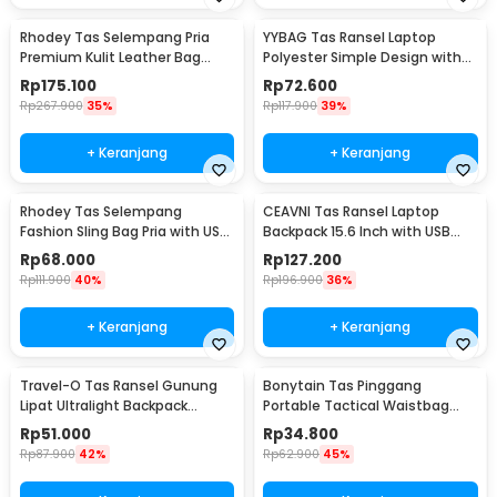
Rhodey Tas Selempang Pria
YYBAG Tas Ransel Laptop
Premium Kulit Leather Bag
Polyester Simple Design with
Briefcase - HA-062
USB Charging Port - KC15
Rp
175.100
Rp
72.600
Rp
267.900
35%
Rp
117.900
39%
+ Keranjang
+ Keranjang
Rhodey Tas Selempang
CEAVNI Tas Ransel Laptop
Fashion Sling Bag Pria with USB
Backpack 15.6 Inch with USB
Slot and Lock - RE880
Charger Port - KC32
Rp
68.000
Rp
127.200
Rp
111.900
40%
Rp
196.900
36%
+ Keranjang
+ Keranjang
Travel-O Tas Ransel Gunung
Bonytain Tas Pinggang
Lipat Ultralight Backpack
Portable Tactical Waistbag
Waterproof - LC19
Army Look - B1526
Rp
51.000
Rp
34.800
Rp
87.900
42%
Rp
62.900
45%