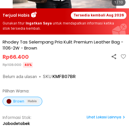
1 / 10
Terjual Habis
Tersedia kembali
Aug 2026
Gunakan fitur
Ingatkan Saya
untuk mendapatkan informasi ketika
stok tersedia kembali.
Rhodey Tas Selempang Pria Kulit Premium Leather Bag -
1106-2W
-
Brown
Rp
66.400
Rp
108.900
40
%
Belum ada ulasan
•
SKU
KMFB07BR
Pilihan Warna:
Brown
Habis
Lihat
Lokasi Lainnya
Informasi Stok:
Jabodetabek