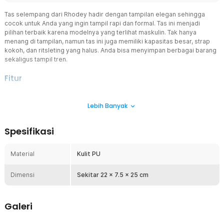
Tas selempang dari Rhodey hadir dengan tampilan elegan sehingga
cocok untuk Anda yang ingin tampil rapi dan formal. Tas ini menjadi
pilihan terbaik karena modelnya yang terlihat maskulin. Tak hanya
menang di tampilan, namun tas ini juga memiliki kapasitas besar, strap
kokoh, dan ritsleting yang halus. Anda bisa menyimpan berbagai barang
sekaligus tampil tren.
Fitur
Kompartemen Besar
Lebih Banyak
Memiliki kapasitas yang besar sehingga dompet, smartphone,
tablet, dan aksesori lainnya bisa Anda simpan sekaligus di dalam
tas selempang ini. Tas selempang akan menyimpan dan melindungi
Spesifikasi
barang-barang Anda serta memudahkan Anda untuk membawanya
ke mana pun Anda pergi. Dilengkapi juga bagian saku kecil, hanya
saja tidak full sampai bawah, namun hanya setengahnya saja.
Material
Kulit PU
Aksen Kulit Premium
Dimensi
Bahan tas selempang ini dibalut dengan kulit PU premium.
Sekitar 22 x 7.5 x 25 cm
Penggunaan bahan ini juga membuat tas menjadi lebih lentur dan
tetap ringan. Dengan harga yang terjangkau, tas selempang ini tidak
kalah dari brand lokal lainnya.
Galeri
Ritsleting Tahan Lama