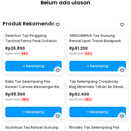
Belum ada ulasan
Produk Rekomendasi
Deanfun Tas Pinggang
XINGUANHUA Tas Gunung
Tactical Fanny Pack Outdoor
Ransel Lipat Travel Backpack
Gear 12x5x17.5cm - ZSXD001
Waterproof 17L - GC17
Rp
26.800
Rp
61.200
Rp
50.900
48%
Rp
101.900
40%
+ Keranjang
+ Keranjang
Kaka Tas Selempang Pria
Tas Selempang Crossbody
Korean Canvas Messenger Bag
Bag Minimalis Tahan Air Desain
- MY2642
Militer - 0702
Rp
99.900
Rp
52.400
Rp
153.900
36%
Rp
79.900
35%
+ Keranjang
+ Keranjang
Guanhua Tas Ransel Gunung
Rhodey Tas Selempang Pria