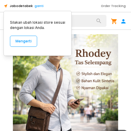
Jabodetabek
ganti
Order Tracking
Alat Kopi
Silakan ubah lokasi store sesuai
dengan lokasi Anda.
Mengerti