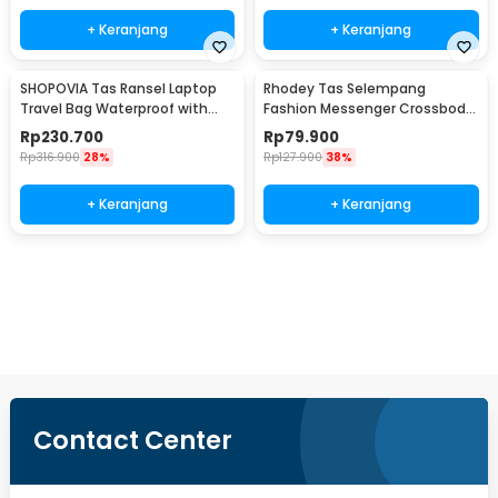
+ Keranjang
+ Keranjang
SHOPOVIA Tas Ransel Laptop
Rhodey Tas Selempang
Travel Bag Waterproof with
Fashion Messenger Crossbody
USB Port 35L - KC14
Bag PU Leather - 1047
Rp
230.700
Rp
79.900
Rp
316.900
28%
Rp
127.900
38%
+ Keranjang
+ Keranjang
Ingatkan Saya
Contact Center