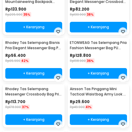
Mountaineering Backpack
Elegant Messenger Crossbody
Outdoor 35 L - GC35
Sling Bag - 6330
Rp
133.900
Rp
82.200
Rp
205.900
35%
Rp
130.900
38%
+ Keranjang
+ Keranjang
Rhodey Tas Selempang Bisnis
ETONWEAG Tas Selempang Pria
Pria Elegant Messenger Bag PU
Fashion Messenger Bag PU
Leather - 9906
Leather - 9918
Rp
56.400
Rp
128.800
Rp
95.900
42%
Rp
198.900
36%
+ Keranjang
+ Keranjang
Rhodey Tas Selempang
Airsson Tas Pinggang Mini
Messenger Crossbody Bag Pria
Tactical Waistbag Army Look -
- 8001
JSH1525
Rp
113.700
Rp
29.600
Rp
178.900
37%
Rp
49.900
41%
+ Keranjang
+ Keranjang