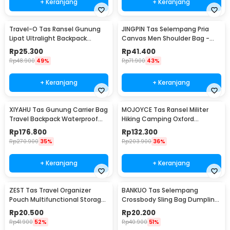
+ Keranjang
+ Keranjang
Travel-O Tas Ransel Gunung
JINGPIN Tas Selempang Pria
Lipat Ultralight Backpack
Canvas Men Shoulder Bag -
Waterproof - LC21
1986
Rp
25.300
Rp
41.400
Rp
48.900
49%
Rp
71.900
43%
+ Keranjang
+ Keranjang
XIYAHU Tas Gunung Carrier Bag
MOJOYCE Tas Ransel Militer
Travel Backpack Waterproof
Hiking Camping Oxford
90L - GC90
Waterproof 80L - GC62
Rp
176.800
Rp
132.300
Rp
270.900
35%
Rp
203.900
36%
+ Keranjang
+ Keranjang
ZEST Tas Travel Organizer
BANKUO Tas Selempang
Pouch Multifunctional Storage
Crossbody Sling Bag Dumpling
Electronic Bag - BM012N1019
Adjustable Strap - BK22
Rp
20.500
Rp
20.200
Rp
41.900
52%
Rp
40.900
51%