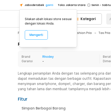
Jabodetabek
ganti
Toko Jakarta Utara
Toko Tangerang
Kategori
A
Silakan ubah lokasi store sesuai
Toko Cikupa
dengan lokasi Anda.
Pick n Go Jakarta Barat
Senin - J
Fashion, Make Up & Beauty Care
Fashion Pria
Tas Pria
Mengerti
Pick n Go Bekasi
Senin - Jumat (08
Pick n Go Depok
Senin - Jumat (08
Rincian Produk
Toko Jakarta Pusat
Senin - Sabtu
Brand
Rhodey
Berat
Toko Jakarta Barat
Senin - Sabtu
Garansi
-
Dime
Toko Jakarta Utara
Toko Tangerang
Lengkapi penampilan Anda dengan tas selempang pria dari
dapat memadukan tas dengan berbagai outfit. Kapasitas
Toko Cikupa
menyimpan smartphone, dompet, charger, dan barang pentin
Pick n Go Jakarta Barat
Senin - J
yang tahan lama dan membuat tampilannya menjadi lebih 
Pick n Go Bekasi
Senin - Jumat (08
Fitur
Pick n Go Depok
Senin - Jumat (08
Simpan Berbagai Barang