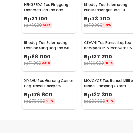
HENGREDA Tas Pinggang
Rhodey Tas Selempang
Olahraga Lari Pria dan
Pria Messenger Bag PU
Wanita Running Waist Bag
Leather dengan Dompet -
Rp
21.100
Rp
73.700
- TM572
9066
Rp
41.900
Rp
118.900
50%
39%
Rhodey Tas Selempang
CEAVNI Tas Ransel Laptop
Fashion Sling Bag Pria with
Backpack 15.6 Inch with US
USB Slot and Lock - RE880
Charger Port - KC32
Rp
68.000
Rp
127.200
Rp
111.900
Rp
196.900
40%
36%
XIYAHU Tas Gunung Carrier
MOJOYCE Tas Ransel Milite
Bag Travel Backpack
Hiking Camping Oxford
Waterproof 90L - GC90
Waterproof 80L - GC62
Rp
176.800
Rp
132.300
Rp
270.900
Rp
203.900
35%
36%