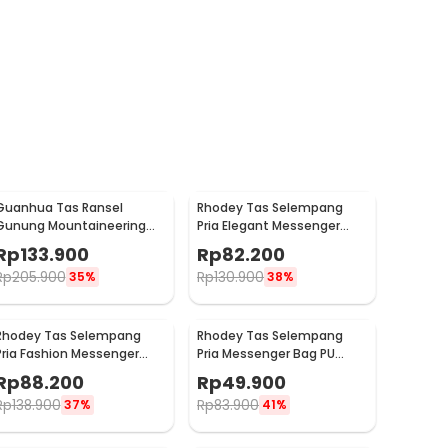
Guanhua Tas Ransel
Rhodey Tas Selempang
Gunung Mountaineering
Pria Elegant Messenger
Backpack Outdoor 35 L -
Crossbody Sling Bag - 6330
Rp
133.900
Rp
82.200
GC35
Rp
205.900
Rp
130.900
35%
38%
Rhodey Tas Selempang
Rhodey Tas Selempang
Pria Fashion Messenger
Pria Messenger Bag PU
Bag PU Leather - 18067
Leather - 18062
Rp
88.200
Rp
49.900
Rp
138.900
Rp
83.900
37%
41%