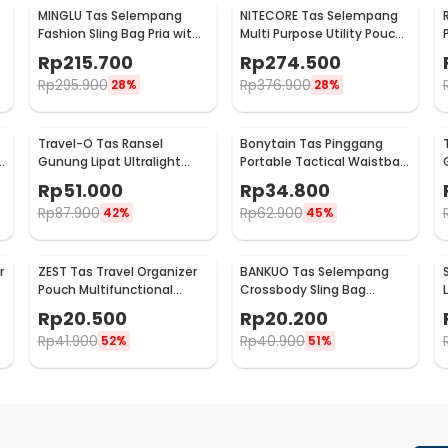
MINGLU Tas Selempang
NITECORE Tas Selempang
Fashion Sling Bag Pria with
Multi Purpose Utility Pouch
USB Charger Slot - ML1454
- NUP30
Rp
215.700
Rp
274.500
Rp
295.900
Rp
376.900
28%
28%
Travel-O Tas Ransel
Bonytain Tas Pinggang
B
Gunung Lipat Ultralight
Portable Tactical Waistbag
Backpack Waterproof -
Army Look - B1526
Rp
51.000
Rp
34.800
LC19
Rp
87.900
Rp
62.900
42%
45%
r
ZEST Tas Travel Organizer
BANKUO Tas Selempang
Pouch Multifunctional
Crossbody Sling Bag
Storage Electronic Bag -
Dumpling Adjustable Strap
Rp
20.500
Rp
20.200
BM012N1019
- BK22
Rp
41.900
Rp
40.900
52%
51%