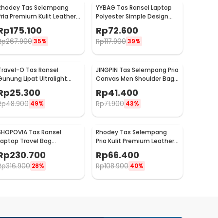
Rhodey Tas Selempang
YYBAG Tas Ransel Laptop
Pria Premium Kulit Leather
Polyester Simple Design
Bag Briefcase - HA-062
with USB Charging Port -
Rp
175.100
Rp
72.600
KC15
Rp
267.900
Rp
117.900
35%
39%
Travel-O Tas Ransel
JINGPIN Tas Selempang Pria
Gunung Lipat Ultralight
Canvas Men Shoulder Bag
Backpack Waterproof -
- 1986
Rp
25.300
Rp
41.400
LC21
Rp
48.900
Rp
71.900
49%
43%
SHOPOVIA Tas Ransel
Rhodey Tas Selempang
Laptop Travel Bag
Pria Kulit Premium Leather
Waterproof with USB Port
Bag - 1106-2W
Rp
230.700
Rp
66.400
35L - KC14
Rp
316.900
Rp
108.900
28%
40%