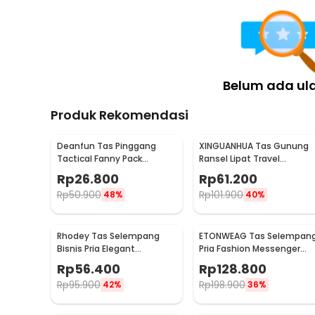
1 x Rhodey Tas Selempang Pria Kulit PU Leather Sh
Belum ada ul
Produk Rekomendasi
Deanfun Tas Pinggang
XINGUANHUA Tas Gunung
Tactical Fanny Pack
Ransel Lipat Travel
Outdoor Gear 12x5x17.5cm
Backpack Waterproof 17L -
Rp
26.800
Rp
61.200
- ZSXD001
GC17
Rp
50.900
Rp
101.900
48%
40%
Rhodey Tas Selempang
ETONWEAG Tas Selempan
Bisnis Pria Elegant
Pria Fashion Messenger
Messenger Bag PU Leather
Bag PU Leather - 9918
Rp
56.400
Rp
128.800
- 9906
Rp
95.900
Rp
198.900
42%
36%