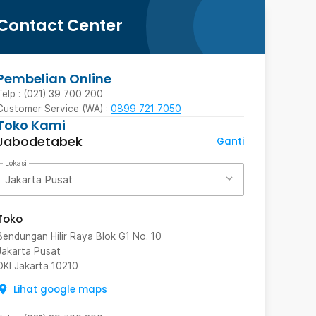
Contact Center
Pembelian Online
Telp : (021) 39 700 200
Customer Service (WA) :
0899 721 7050
Toko Kami
Jabodetabek
Ganti
Lokasi
Jakarta Pusat
Toko
Bendungan Hilir Raya Blok G1 No. 10
Jakarta Pusat
DKI Jakarta
10210
Lihat google maps