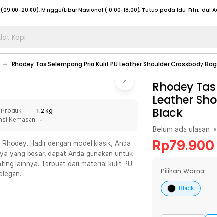
lat Kopi
umat (07:00 - 20:00), Sabtu - Minggu (08:00 - 20:00), Tutup pada Idul Fitri
Sele
Rhodey Tas Selempang Pria Kulit PU Leather Shoulder Crossbody Bag
:00 - 20:00), Sabtu - Minggu/ Libur Nasional (08:00 - 17:00)
Selengkapnya
:00 - 20:00), Sabtu - Minggu/ Libur Nasional (08:00 - 17:00)
Rhodey Tas 
Selengkapnya
Leather Sh
 (09:00-20:00), Minggu/Libur Nasional (12:00-20:00), Tutup pada Idul Fitri
Sele
Black
 Produk
1.2 kg
 (09:00-20:00), Minggu/Libur Nasional (12:00-20:00), Tutup pada Idul Fitri
Sele
nsi Kemasan
: -
Belum ada ulasan
•
Rp
79.900
 Rhodey. Hadir dengan model klasik, Anda
nya yang besar, dapat Anda gunakan untuk
g lainnya. Terbuat dari material kulit PU
umat (07:00 - 20:00), Sabtu - Minggu (08:00 - 20:00), Tutup pada Idul Fitri
Sele
Pilihan Warna:
elegan.
:00 - 20:00), Sabtu - Minggu/ Libur Nasional (08:00 - 17:00)
Selengkapnya
Black
:00 - 20:00), Sabtu - Minggu/ Libur Nasional (08:00 - 17:00)
Selengkapnya