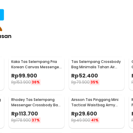
oulder Crossbody Bag - BD-27
asan
Kaka Tas Selempang Pria
Tas Selempang Crossbody
Korean Canvas Messenger
Bag Minimalis Tahan Air
Bag - MY2642
Desain Militer - 0702
Rp
99.900
Rp
52.400
Rp
153.900
Rp
79.900
36%
35%
g
Rhodey Tas Selempang
Airsson Tas Pinggang Mini
Messenger Crossbody Bag
Tactical Waistbag Army
Pria - 8001
Look - JSH1525
Rp
113.700
Rp
29.600
Rp
178.900
Rp
49.900
37%
41%