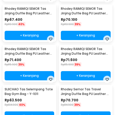
Rhodey RAIMIQI SEMOR Tas
Rhodey RAIMIQI SEMOR Tas
Jinjing Duffle Bag PU Leather
Jinjing Duffle Bag PU Leather
Unisex 20 Inch Black Gray Grid -
Unisex 20 Inch Iron Beauty -
Rp
67.400
Rp
70.100
C01
C01
Rp
110.900
40%
Rp
113.900
39%
+ Keranjang
+ Keranjang
Rhodey RAIMIQI SEMOR Tas
Rhodey RAIMIQI SEMOR Tas
Jinjing Duffle Bag PU Leather
Jinjing Duffle Bag PU Leather
Unisex 20 Inch Beige Bear - C01
Unisex 20 Inch Beautiful
Rp
71.400
Rp
71.600
Pattern - C01
Rp
115.900
39%
Rp
115.900
39%
+ Keranjang
+ Keranjang
SIJICHAO Tas Selempang Tote
Rhodey Semor Tas Travel
Bag Gym Bag - Y-1011
Jinjing Duffle Bag PU Leather 20
Inch - C01
Rp
63.500
Rp
70.700
Rp
104.900
40%
Rp
114.900
39%