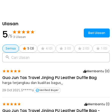
traveling, hingga perjalanan mudik hanya dengan 1 tas.
Kelengkapan Produk
Rincian yang Anda dapatkan untuk pembelian produk ini:
Ulasan
1 x Rhodey Tas Travel Jinjing PU Leather Duffle Bag Stripe Model
5
- S01
Beri Ulasan
/5
3
Ulasan
Semua
5
(
3
)
4
(
0
)
3
(
0
)
2
(
0
)
1
(
0
)
Cari Ulasan
Membantu (
0
)
Guo Jun Tas Travel Jinjing PU Leather Duffle Bag
harga terjangkau dan kualitas bagus,,
29 Oct 2021
,
S*****o
Verified Buyer
Membantu (
1
)
Guo Jun Tas Travel Jinjing PU Leather Duffle Bag -