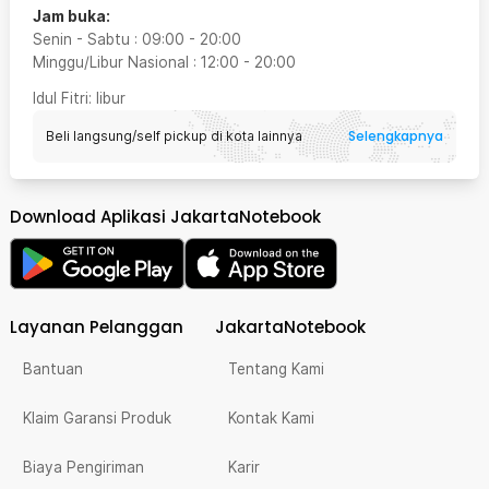
Jam buka:
Senin - Sabtu
:
09:00
-
20:00
Minggu/Libur Nasional
:
12:00
-
20:00
Idul Fitri
: libur
Selengkapnya
Beli langsung/self pickup di kota lainnya
Download Aplikasi JakartaNotebook
Layanan Pelanggan
JakartaNotebook
Bantuan
Tentang Kami
Klaim Garansi Produk
Kontak Kami
Biaya Pengiriman
Karir