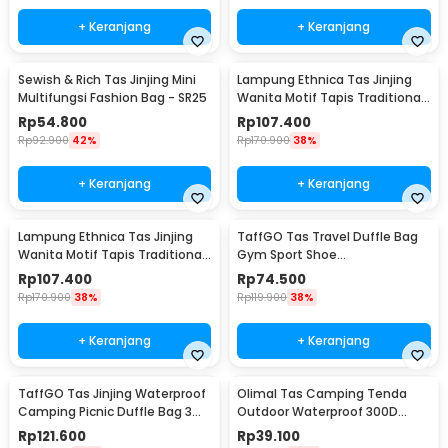
+ Keranjang
+ Keranjang
Sewish & Rich Tas Jinjing Mini
Lampung Ethnica Tas Jinjing
Multifungsi Fashion Bag - SR25
Wanita Motif Tapis Traditional
Handbag - LE2
Rp
54.800
Rp
107.400
Rp
92.900
42%
Rp
170.900
38%
+ Keranjang
+ Keranjang
Lampung Ethnica Tas Jinjing
TaffGO Tas Travel Duffle Bag
Wanita Motif Tapis Traditional
Gym Sport Shoe
Handbag - LE3
Compartment 30L - C48
Rp
107.400
Rp
74.500
Rp
170.900
38%
Rp
119.900
38%
+ Keranjang
+ Keranjang
TaffGO Tas Jinjing Waterproof
Olimal Tas Camping Tenda
Camping Picnic Duffle Bag 3
Outdoor Waterproof 300D
Slots - C60
Oxford Storage Bag - OM-30
Rp
121.600
Rp
39.100