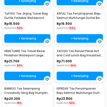
+ Keranjang
+ Keranjang
TaffGO Tas Jinjing Travel Bag
ASFULL Tas Penyimpanan Baju
Duffle Foldable Waterproof
Selimut Multifungsi Duffel Bag
480mm - B20
Oxford 60x40x30cm - ASS60
Rp
16.500
Rp
15.900
Rp
34.900
53%
Rp
33.900
54%
+ Keranjang
+ Keranjang
HENSTUNER Tas Travel Besar
ZAOQIU Tas Ransel Piknik Hot
Pindahan Waterpoof Large
and Cold Lunch Bag Insulated
Organizer Bag 90x30x50cm -
Backpack - YY29
Rp
21.700
Rp
71.000
HR-01
Rp
42.900
50%
Rp
106.900
34%
+ Keranjang
+ Keranjang
BANKUO Tas Selempang
ISFRIDAY Tas Penyimpanan
Crossbody Sling Bag Dumpling
Baju Selimut Multifungsi Duffel
Adjustable Strap - BK22
Organizer Bag Barcode - IF45
Rp
20.200
Rp
23.800
Rp
40.900
51%
Rp
46.900
50%