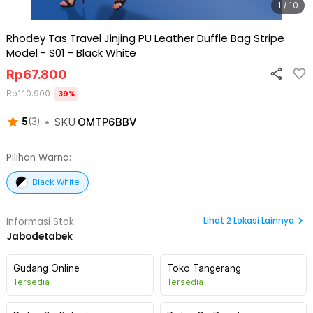
1 / 10
Rhodey Tas Travel Jinjing PU Leather Duffle Bag Stripe
Model - S01
-
Black White
Rp
67.800
Rp
110.900
39
%
•
SKU
OMTP6BBV
5
(
3
)
Pilihan Warna:
Black White
Lihat
2
Lokasi Lainnya
Informasi Stok:
Jabodetabek
Gudang Online
Toko Tangerang
Tersedia
Tersedia