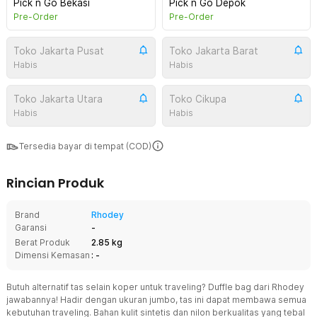
Pick n Go Bekasi
Pick n Go Depok
Pre-Order
Pre-Order
Toko Jakarta Pusat
Toko Jakarta Barat
Habis
Habis
Toko Jakarta Utara
Toko Cikupa
Habis
Habis
Tersedia bayar di tempat (COD)
Rincian Produk
Brand
Rhodey
Garansi
-
Berat Produk
2.85 kg
Dimensi Kemasan
: -
Butuh alternatif tas selain koper untuk traveling? Duffle bag dari Rhodey
jawabannya! Hadir dengan ukuran jumbo, tas ini dapat membawa semua
kebutuhan traveling. Bahan kulit sintetis dan nilon berkualitas yang tebal