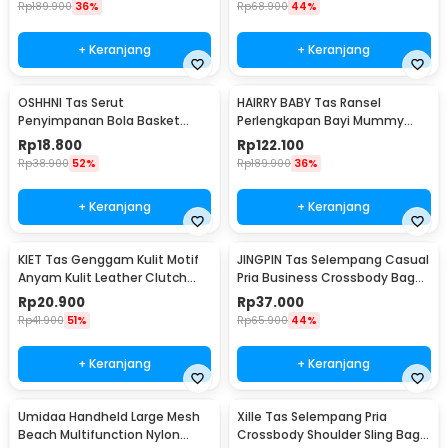
Rp
189.900
36%
Rp
68.900
44%
+ Keranjang
+ Keranjang
OSHHNI Tas Serut
HAIRRY BABY Tas Ransel
Penyimpanan Bola Basket
Perlengkapan Bayi Mummy
Olahraga Drawstring Bag Mesh
Diaper Travel Bag - CC23
Rp
18.800
Rp
122.100
- SH30
Rp
38.900
52%
Rp
189.900
36%
+ Keranjang
+ Keranjang
KIET Tas Genggam Kulit Motif
JINGPIN Tas Selempang Casual
Anyam Kulit Leather Clutch
Pria Business Crossbody Bag
Bag - KT1912
PU Leather - JP2
Rp
20.900
Rp
37.000
Rp
41.900
51%
Rp
65.900
44%
+ Keranjang
+ Keranjang
Umidaa Handheld Large Mesh
Xille Tas Selempang Pria
Beach Multifunction Nylon
Crossbody Shoulder Sling Bag