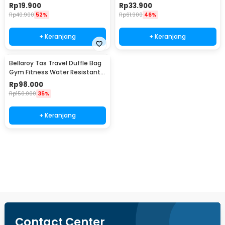
Tote Bag - INU163
Oxford Fabric - 9980
Rp
19.900
Rp
33.900
Rp
40.900
52%
Rp
61.900
46%
+ Keranjang
+ Keranjang
Bellaroy Tas Travel Duffle Bag
Gym Fitness Water Resistant
36-55L - C50
Rp
98.000
Rp
150.000
35%
+ Keranjang
Beli Sekarang
Contact Center