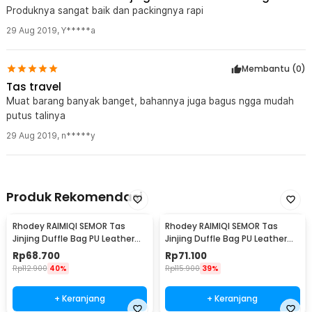
Produknya sangat baik dan packingnya rapi
29 Aug 2019
,
Y*****a
Membantu (
0
)
Tas travel
Muat barang banyak banget, bahannya juga bagus ngga mudah
putus talinya
29 Aug 2019
,
n*****y
Produk Rekomendasi
Rhodey RAIMIQI SEMOR Tas
Rhodey RAIMIQI SEMOR Tas
Jinjing Duffle Bag PU Leather
Jinjing Duffle Bag PU Leather
Unisex 20 Inch Coffee Grid -
Unisex 20 Inch Large Bear - C01
Rp
68.700
Rp
71.100
C01
Rp
112.900
40%
Rp
115.900
39%
+ Keranjang
+ Keranjang