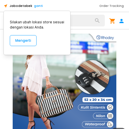
Jabodetabek
ganti
Order Tracking
Alat Kopi
Silakan ubah lokasi store sesuai
dengan lokasi Anda.
Mengerti