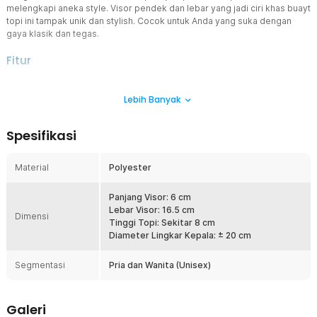
melengkapi aneka style. Visor pendek dan lebar yang jadi ciri khas buayt
topi ini tampak unik dan stylish. Cocok untuk Anda yang suka dengan
gaya klasik dan tegas.
Fitur
Klasik dan Tegas
Lebih Banyak
Hadir sebagai aksesoris untuk melengkapi gaya Anda, topi
komando ini menawarkan perpaduan desain klasik dan tegas
dengan warna hitam yang keren. Gunakan untuk melengkapi outfit
Spesifikasi
casual saat hangout.
Halau Terik Matahari
Material
Polyester
Tak hanya melengkapi outift, bagian crown topi komando yang tebal
juga efektif menghalau terik dan panas matahari. Cocok untuk
temani aktivitas sehari-hari.
Panjang Visor: 6 cm
Lebar Visor: 16.5 cm
Material Polyester Berkualitas
Dimensi
Tinggi Topi: Sekitar 8 cm
Tetap nyaman gunakan topi seharian berkat bahan polyester anti
Diameter Lingkar Kepala: ± 20 cm
gerah yang digunakan. Karakter bahan yang tebal juga membuat
produk Rhodey tidak mudah rusak meski digunakan sehari-hari.
Segmentasi
Pria dan Wanita (Unisex)
Unisex dan Mudah Digunakan
Desain topi cocok digunakan oleh pria maupun wanita. Mudah
dipadukan dengan kaos, kemeja, jaket, maupun outfit casual
Galeri
lainnya. Pilihan aman untuk melengkapi gaya sehari-hari.