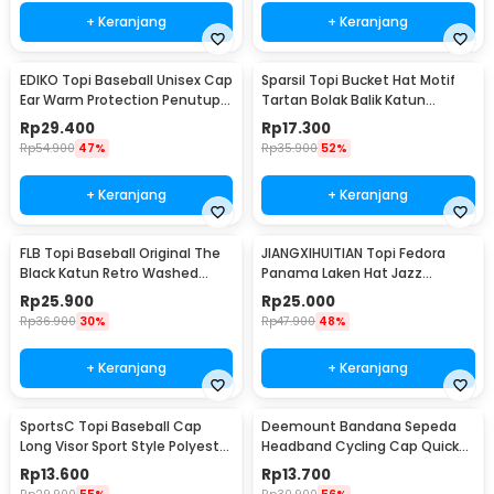
+ Keranjang
+ Keranjang
EDIKO Topi Baseball Unisex Cap
Sparsil Topi Bucket Hat Motif
Ear Warm Protection Penutup
Tartan Bolak Balik Katun
Telinga - K515
Poliester - BH58
Rp
29.400
Rp
17.300
Rp
54.900
47%
Rp
35.900
52%
+ Keranjang
+ Keranjang
FLB Topi Baseball Original The
JIANGXIHUITIAN Topi Fedora
Black Katun Retro Washed
Panama Laken Hat Jazz
Style Cap - F122
Classic Vintage - FS-219
Rp
25.900
Rp
25.000
Rp
36.900
30%
Rp
47.900
48%
+ Keranjang
+ Keranjang
SportsC Topi Baseball Cap
Deemount Bandana Sepeda
Long Visor Sport Style Polyester
Headband Cycling Cap Quick
Cap - MZ87
Dry - 22019
Rp
13.600
Rp
13.700