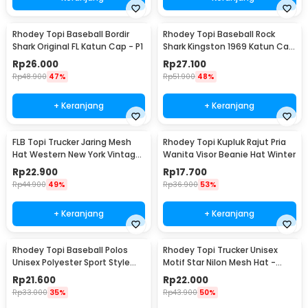
Rhodey Topi Baseball Bordir
Rhodey Topi Baseball Rock
Shark Original FL Katun Cap - P1
Shark Kingston 1969 Katun Cap
- F206
Rp
26.000
Rp
27.100
Rp
48.900
47%
Rp
51.900
48%
+ Keranjang
+ Keranjang
FLB Topi Trucker Jaring Mesh
Rhodey Topi Kupluk Rajut Pria
Hat Western New York Vintage
Wanita Visor Beanie Hat Winter
- F207
Rp
22.900
Rp
17.700
Rp
44.900
49%
Rp
36.900
53%
+ Keranjang
+ Keranjang
Rhodey Topi Baseball Polos
Rhodey Topi Trucker Unisex
Unisex Polyester Sport Style
Motif Star Nilon Mesh Hat -
Cap - MZ237
SMT-ZHL23
Rp
21.600
Rp
22.000
Rp
33.000
35%
Rp
43.900
50%