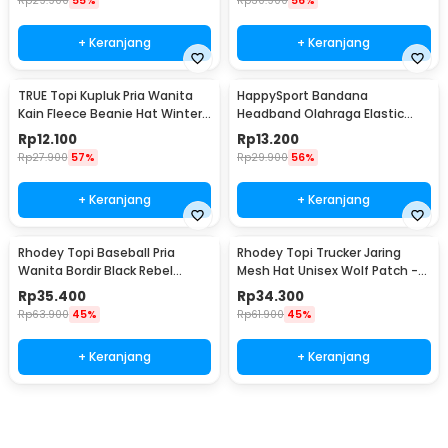
Rp
29.900
55%
Rp
30.900
56%
+ Keranjang
+ Keranjang
TRUE Topi Kupluk Pria Wanita
HappySport Bandana
Kain Fleece Beanie Hat Winter
Headband Olahraga Elastic
- EC003
Sport Hairbands Yoga - A83
Rp
12.100
Rp
13.200
Rp
27.900
57%
Rp
29.900
56%
+ Keranjang
+ Keranjang
Rhodey Topi Baseball Pria
Rhodey Topi Trucker Jaring
Wanita Bordir Black Rebel
Mesh Hat Unisex Wolf Patch -
Katun Cap - MZ004
DH-YK
Rp
35.400
Rp
34.300
Rp
63.900
45%
Rp
61.900
45%
+ Keranjang
+ Keranjang
Beli Sekarang