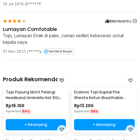
16 Jul 2019
,
B*****P
Membantu (
1
)
Lumayan Comfotable
Topi, Lumayan Enak di pake, cuman sedikit kebesaran untuk
kepala saya.
01 Nov 2017
,
r*****y
Verified Buyer
Produk Rekomendasi
Topi Payung Motif Pelangi
Ecobros Topi Kupluk Pria
Headband Umbrella Hat 50cm
Wanita Katun Breathable
- W655
Winter Beanie Hat - EC001
Rp
16.100
Rp
13.200
Rp
34.900
54%
Rp
28.900
55%
+ Keranjang
+ Keranjang