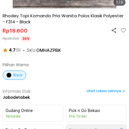
1 / 9
Rhodey Topi Komando Pria Wanita Polos Klasik Polyester
- F314
-
Black
Rp
18.600
Rp
28.000
34
%
•
SKU
OMHAZPBK
4.7
(
9
)
Pilihan Warna:
Black
Lihat
Lokasi Lainnya
Informasi Stok:
Jabodetabek
Gudang Online
Pick n Go Bekasi
Tersedia
Pre-Order