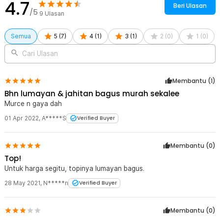
4.7
Beri Ulasan
/5
9
Ulasan
Semua
5
(
7
)
4
(
1
)
3
(
1
)
2
(
0
)
1
(
0
)
Cari Ulasan
Membantu (
1
)
Bhn lumayan & jahitan bagus murah sekalee
Murce n gaya dah
01 Apr 2022
,
A*****S
Verified Buyer
Membantu (
0
)
Top!
Untuk harga segitu, topinya lumayan bagus.
28 May 2021
,
N*****n
Verified Buyer
Membantu (
0
)