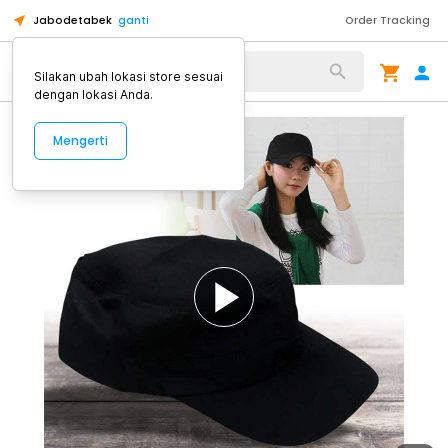
Jabodetabek
ganti
Order Tracking
Alat Kopi
Silakan ubah lokasi store sesuai
dengan lokasi Anda.
Mengerti