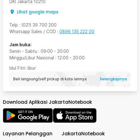
DKI Jakarta
10210
Lihat google maps
Telp
:
(021) 39 700 200
Whatsapp Sales / COD
:
0896 135 222 00
Jam buka:
Senin - Sabtu
:
09:00
-
20:00
Minggu/Libur Nasional
:
12:00
-
20:00
Idul Fitri
: libur
Selengkapnya
Beli langsung/self pickup di kota lainnya
Download Aplikasi JakartaNotebook
Layanan Pelanggan
JakartaNotebook