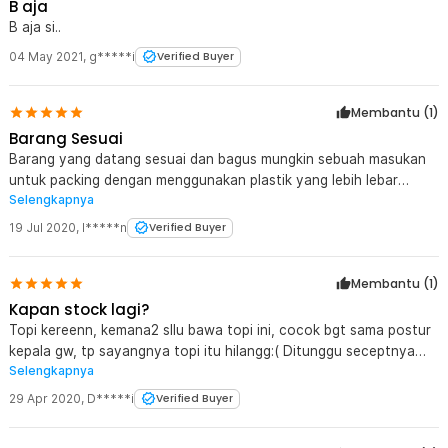
B aja
B aja si..
04 May 2021
,
g*****i
Verified Buyer
Membantu (
1
)
Barang Sesuai
Barang yang datang sesuai dan bagus mungkin sebuah masukan
untuk packing dengan menggunakan plastik yang lebih lebar
Selengkapnya
sehingga bagian ujung topi tidak terlalu tertekuk
19 Jul 2020
,
I*****n
Verified Buyer
Membantu (
1
)
Kapan stock lagi?
Topi kereenn, kemana2 sllu bawa topi ini, cocok bgt sama postur
kepala gw, tp sayangnya topi itu hilangg:( Ditunggu seceptnya
Selengkapnya
restock topi ini lagi min
29 Apr 2020
,
D*****i
Verified Buyer