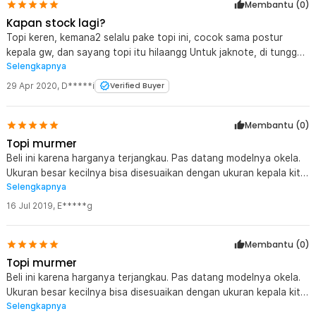
Membantu (
0
)
Kapan stock lagi?
Topi keren, kemana2 selalu pake topi ini, cocok sama postur
kepala gw, dan sayang topi itu hilaangg Untuk jaknote, di tunggu
Selengkapnya
secepatnya restock topi ini lagi
29 Apr 2020
,
D*****i
Verified Buyer
Membantu (
0
)
Topi murmer
Beli ini karena harganya terjangkau. Pas datang modelnya okela.
Ukuran besar kecilnya bisa disesuaikan dengan ukuran kepala kita.
Selengkapnya
Warna hitam jd netral untuk di pake dengan baju warna apa aja.
16 Jul 2019
,
E*****g
Membantu (
0
)
Topi murmer
Beli ini karena harganya terjangkau. Pas datang modelnya okela.
Ukuran besar kecilnya bisa disesuaikan dengan ukuran kepala kita.
Selengkapnya
Warna hitam jd netral untuk di pake dengan baju warna apa aja.