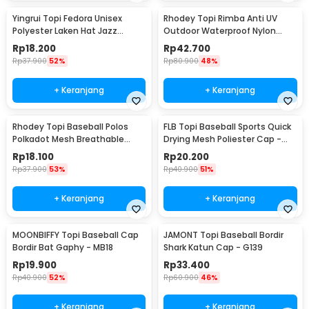
Yingrui Topi Fedora Unisex
Rhodey Topi Rimba Anti UV
Polyester Laken Hat Jazz
Outdoor Waterproof Nylon
Classic Vintage - M-58
Boonie Hat - AFS5
Rp
18.200
Rp
42.700
Rp
37.900
52%
Rp
80.900
48%
+ Keranjang
+ Keranjang
Rhodey Topi Baseball Polos
FLB Topi Baseball Sports Quick
Polkadot Mesh Breathable
Drying Mesh Poliester Cap -
Katun Poliester - MZ237
QEWI
Rp
18.100
Rp
20.200
Rp
37.900
53%
Rp
40.900
51%
+ Keranjang
+ Keranjang
MOONBIFFY Topi Baseball Cap
JAMONT Topi Baseball Bordir
Bordir Bat Gaphy - MB18
Shark Katun Cap - G139
Rp
19.900
Rp
33.400
Rp
40.900
52%
Rp
60.900
46%
+ Keranjang
+ Keranjang