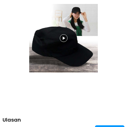
Kelengkapan Produk
Rincian yang Anda dapatkan untuk pembelian produk ini:
1 x Rhodey Topi Komando Pria Wanita Polos Klasik Polyester -
F314
Ulasan