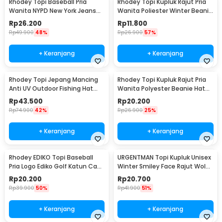
Rhodey Topi Baseball Pria
Rhodey Topi Kupluk Rajut Pria
Wanita NYPD New York Jeans
Wanita Poliester Winter Beanie
Polyester Cap - S8R
Hat - R54
Rp
26.200
Rp
11.800
Rp
49.900
48%
Rp
26.900
57%
+ Keranjang
+ Keranjang
Rhodey Topi Jepang Mancing
Rhodey Topi Kupluk Rajut Pria
Anti UV Outdoor Fishing Hat
Wanita Polyester Beanie Hat
Nylon - MH011
Winter - EC002
Rp
43.500
Rp
20.200
Rp
74.900
42%
Rp
26.900
25%
+ Keranjang
+ Keranjang
Rhodey EDIKO Topi Baseball
URGENTMAN Topi Kupluk Unisex
Pria Logo Ediko Golf Katun Cap
Winter Smiley Face Rajut Wol
Long Visor - RB68
Beanie Hat - NM-DS01
Rp
20.200
Rp
20.700
Rp
39.900
50%
Rp
41.900
51%
+ Keranjang
+ Keranjang