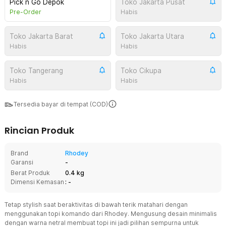
Pick n Go Depok
Toko Jakarta Pusat
Pre-Order
Habis
Toko Jakarta Barat
Toko Jakarta Utara
Habis
Habis
Toko Tangerang
Toko Cikupa
Habis
Habis
Tersedia bayar di tempat (COD)
Rincian Produk
Brand
Rhodey
Garansi
-
Berat Produk
0.4 kg
Dimensi Kemasan
: -
Tetap stylish saat beraktivitas di bawah terik matahari dengan
menggunakan topi komando dari Rhodey. Mengusung desain minimalis
dengan warna netral membuat topi ini jadi pilihan sempurna untuk