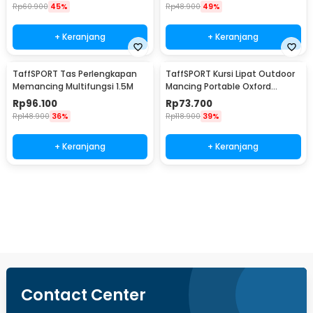
Rp
60.900
45%
Rp
48.900
49%
+ Keranjang
+ Keranjang
TaffSPORT Tas Perlengkapan
TaffSPORT Kursi Lipat Outdoor
Memancing Multifungsi 1.5M
Mancing Portable Oxford
Folding Chair - YYY002
Rp
96.100
Rp
73.700
Rp
148.900
36%
Rp
118.900
39%
+ Keranjang
+ Keranjang
Beli Sekarang
Contact Center