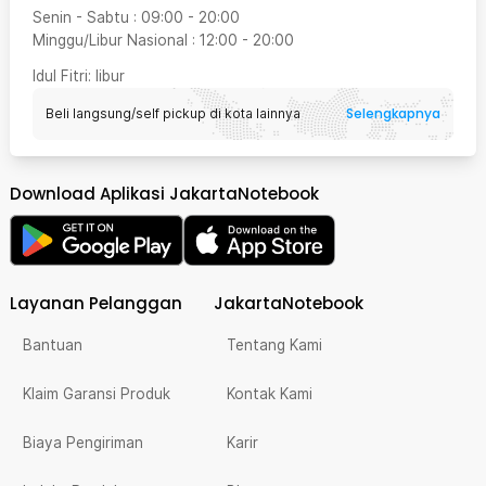
Senin - Sabtu
:
09:00
-
20:00
Minggu/Libur Nasional
:
12:00
-
20:00
Idul Fitri
: libur
Selengkapnya
Beli langsung/self pickup di kota lainnya
Download Aplikasi JakartaNotebook
Layanan Pelanggan
JakartaNotebook
Bantuan
Tentang Kami
Klaim Garansi Produk
Kontak Kami
Biaya Pengiriman
Karir