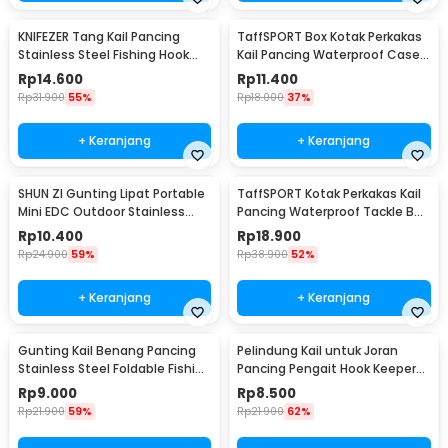
KNIFEZER Tang Kail Pancing
TaffSPORT Box Kotak Perkakas
Stainless Steel Fishing Hook
Kail Pancing Waterproof Case -
Remover - J1352
Q041
Rp
14.600
Rp
11.400
Rp
31.900
55%
Rp
18.000
37%
+ Keranjang
+ Keranjang
SHUN ZI Gunting Lipat Portable
TaffSPORT Kotak Perkakas Kail
Mini EDC Outdoor Stainless
Pancing Waterproof Tackle Box
Steel 20Gr13 - FS-08
12 Grid - MCC01
Rp
10.400
Rp
18.900
Rp
24.900
59%
Rp
38.900
52%
+ Keranjang
+ Keranjang
Gunting Kail Benang Pancing
Pelindung Kail untuk Joran
Stainless Steel Foldable Fishing
Pancing Pengait Hook Keeper
Scissors - GK01
10 PCS
Rp
9.000
Rp
8.500
Rp
21.900
59%
Rp
21.900
62%