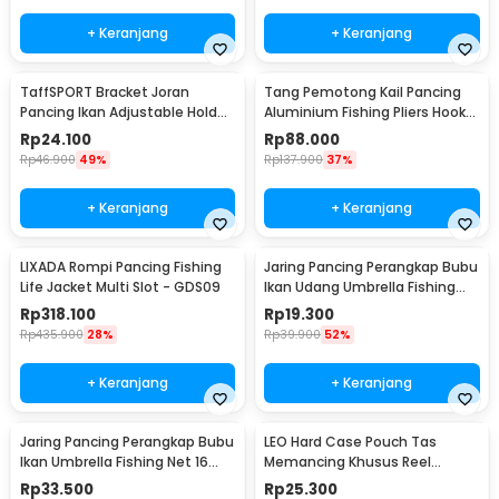
+ Keranjang
+ Keranjang
TaffSPORT Bracket Joran
Tang Pemotong Kail Pancing
Pancing Ikan Adjustable Holder
Aluminium Fishing Pliers Hook
1.7M - V-003
Remover
Rp
24.100
Rp
88.000
Rp
46.900
49%
Rp
137.900
37%
+ Keranjang
+ Keranjang
LIXADA Rompi Pancing Fishing
Jaring Pancing Perangkap Bubu
Life Jacket Multi Slot - GDS09
Ikan Udang Umbrella Fishing
Net 5 Hole
Rp
318.100
Rp
19.300
Rp
435.900
28%
Rp
39.900
52%
+ Keranjang
+ Keranjang
Jaring Pancing Perangkap Bubu
LEO Hard Case Pouch Tas
Ikan Umbrella Fishing Net 16
Memancing Khusus Reel
Holes - H14572
Pancing - F-49
Rp
33.500
Rp
25.300