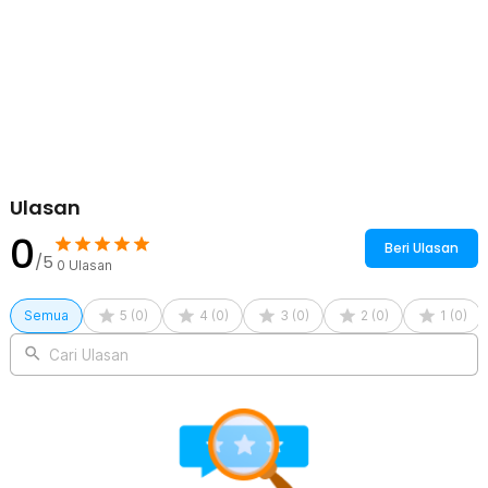
Material Nilon Waterproof dan Quick Dry
Topi outdoor menggunakan kombinasi 100% nilon, mesh, dan katun
yang ringan, kuat, serta tahan lama. Material waterproof membantu
melindungi dari gerimis ringan dan percikan air, sedangkan
karakter quick dry membuat topi lebih cepat kering setelah terkena
air atau keringat. Material ini juga tidak mudah kusut sehingga
praktis digunakan setiap hari.
Mesh Breathable Tetap Sejuk
Panel mesh breathable pada bagian samping menjaga sirkulasi
udara tetap lancar selama digunakan. Ventilasi ini membantu
Ulasan
mengurangi rasa gerah dan panas saat hiking, memancing, atau
aktivitas outdoor lainnya. Kombinasi mesh dan material ringan
0
Beri Ulasan
membuat boonie hat nyaman dipakai dalam waktu lama.
/5
0
Ulasan
Ringan dan Nyaman untuk Berbagai Aktivitas
Desain ergonomis dengan bobot ringan membuat topi rimba
Semua
5
(
0
)
4
(
0
)
3
(
0
)
2
(
0
)
1
(
0
)
nyaman digunakan sepanjang hari tanpa membebani kepala. Mudah
dilipat dan disimpan ke dalam tas sehingga praktis dibawa
Cari Ulasan
bepergian. Cocok untuk hiking, camping, memancing, trekking,
traveling, berkebun, hingga aktivitas outdoor lainnya.
Kelengkapan Produk
Rincian yang Anda dapatkan untuk pembelian produk ini:
1 x Rhodey Topi Rimba Outdoor Anti UV Waterproof Nilon Boonie