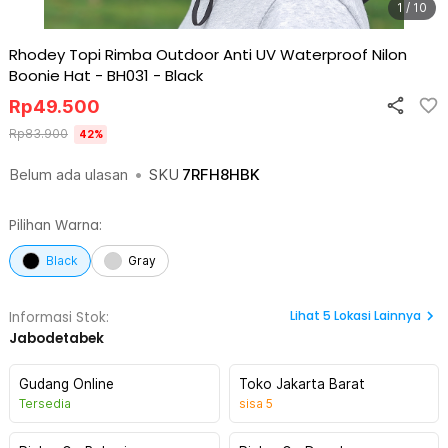
1 / 10
Rhodey Topi Rimba Outdoor Anti UV Waterproof Nilon
Boonie Hat - BH031
-
Black
Rp
49.500
Rp
83.900
42
%
Belum ada ulasan
•
SKU
7RFH8HBK
Pilihan Warna:
Black
Gray
Lihat
5
Lokasi Lainnya
Informasi Stok:
Jabodetabek
Gudang Online
Toko Jakarta Barat
Tersedia
sisa
5