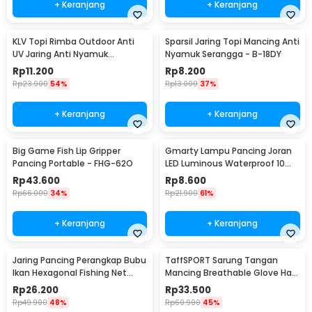
+ Keranjang
+ Keranjang
KLV Topi Rimba Outdoor Anti
Sparsil Jaring Topi Mancing Anti
UV Jaring Anti Nyamuk
Nyamuk Serangga - B-18DY
Poliester Boonie Hat - TP33
Rp
11.200
Rp
8.200
Rp
23.900
54%
Rp
13.000
37%
+ Keranjang
+ Keranjang
Big Game Fish Lip Gripper
Gmarty Lampu Pancing Joran
Pancing Portable - FHG-62O
LED Luminous Waterproof 10
PCS - Q0142
Rp
43.600
Rp
8.600
Rp
66.000
34%
Rp
21.900
61%
+ Keranjang
+ Keranjang
Jaring Pancing Perangkap Bubu
TaffSPORT Sarung Tangan
Ikan Hexagonal Fishing Net
Mancing Breathable Glove Half
Trap 8 Hole
Finger 1 Pair - DW-GRTX
Rp
26.200
Rp
33.500
Rp
49.900
48%
Rp
60.900
45%