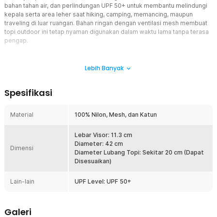
bahan tahan air, dan perlindungan UPF 50+ untuk membantu melindungi
kepala serta area leher saat hiking, camping, memancing, maupun
traveling di luar ruangan. Bahan ringan dengan ventilasi mesh membuat
topi outdoor ini tetap nyaman digunakan dalam waktu lama tanpa terasa
pengap.
Fitur
Lebih Banyak
Perlindungan UPF 50+ Anti UV
Topi rimba dilengkapi perlindungan UPF 50+ yang membantu
Spesifikasi
mengurangi paparan sinar UV saat beraktivitas di luar ruangan.
Perlindungan ini menjaga kepala dan wajah lebih nyaman saat
berada di bawah terik matahari. Cocok digunakan sebagai topi
Material
100% Nilon, Mesh, dan Katun
outdoor untuk hiking, camping, memancing, maupun traveling.
Memberikan perlindungan optimal untuk penggunaan harian
Lebar Visor: 11.3 cm
maupun aktivitas ekstrem.
Diameter: 42 cm
Dimensi
Brim Lebar dengan Perlindungan Menyeluruh
Diameter Lubang Topi: Sekitar 20 cm (Dapat
Desain boonie hat memiliki brim lebar yang membantu melindungi
Disesuaikan)
kepala, wajah, dan leher dari paparan sinar matahari langsung.
Perlindungan yang lebih luas membuat aktivitas outdoor terasa
Lain-lain
UPF Level: UPF 50+
lebih nyaman dalam berbagai kondisi cuaca. Sangat ideal
digunakan sebagai topi gunung atau topi rimba untuk perjalanan
jauh dan kegiatan alam terbuka.
Galeri