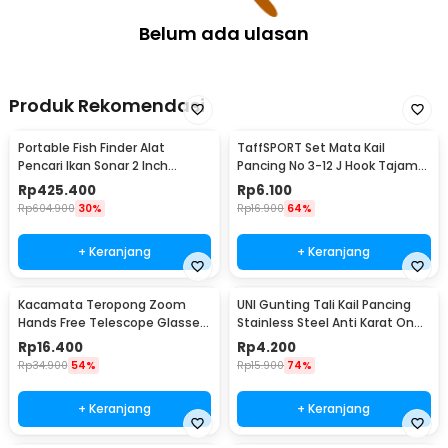
Hat - BH031
Belum ada ulasan
Produk Rekomendasi
Portable Fish Finder Alat
TaffSPORT Set Mata Kail
Pencari Ikan Sonar 2 Inch
Pancing No 3-12 J Hook Tajam
Display 100M - TL-88E
70 PCS with Box - 94151-BE
Rp
425.400
Rp
6.100
Rp
604.900
30%
Rp
16.900
64%
+ Keranjang
+ Keranjang
Kacamata Teropong Zoom
UNI Gunting Tali Kail Pancing
Hands Free Telescope Glasses
Stainless Steel Anti Karat One
untuk Fishing - HG00117
Hand - 7261
Rp
16.400
Rp
4.200
Rp
34.900
54%
Rp
15.900
74%
+ Keranjang
+ Keranjang