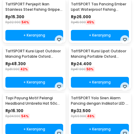
TaffSPORT Penjepit Ikan
TaffSPORT Tas Pancing Ember
Stainless Steel Fishing Gripper
Lipat Waterproof Fishing
Anti Karat - YS05
Bucket
Rp
15.300
Rp
26.000
Rp
32.900
54%
Rp
46.900
45%
+ Keranjang
+ Keranjang
TaffSPORT Kursi Lipat Outdoor
TaffSPORT Kursi Lipat Outdoor
Mancing Portable Oxford
Mancing Portable Oxford
Folding Chair - ZDY01
Folding Chair - A0003
Rp
48.300
Rp
24.400
Rp
81.900
42%
Rp
47.900
50%
+ Keranjang
+ Keranjang
Topi Payung Motif Pelangi
TaffSPORT Yolo Siren Alarm
Headband Umbrella Hat 50cm
Pancing dengan Indikator LED -
- W655
R3
Rp
16.100
Rp
32.500
Rp
34.900
54%
Rp
59.900
46%
+ Keranjang
+ Keranjang