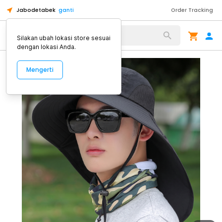
Jabodetabek
ganti
Order Tracking
Alat Kopi
Silakan ubah lokasi store sesuai
dengan lokasi Anda.
Mengerti