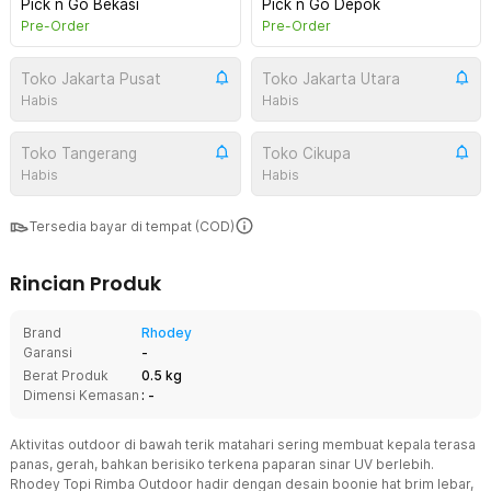
Pick n Go Bekasi
Pick n Go Depok
Pre-Order
Pre-Order
Toko Jakarta Pusat
Toko Jakarta Utara
Habis
Habis
Toko Tangerang
Toko Cikupa
Habis
Habis
Tersedia bayar di tempat (COD)
Rincian Produk
Brand
Rhodey
Garansi
-
Berat Produk
0.5 kg
Dimensi Kemasan
: -
Aktivitas outdoor di bawah terik matahari sering membuat kepala terasa
panas, gerah, bahkan berisiko terkena paparan sinar UV berlebih.
Rhodey Topi Rimba Outdoor hadir dengan desain boonie hat brim lebar,