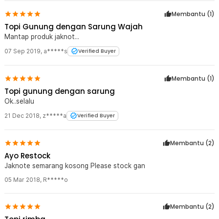
Membantu (
1
)
Topi Gunung dengan Sarung Wajah
Mantap produk jaknot...
07 Sep 2019
,
a*****s
Verified Buyer
Membantu (
1
)
Topi gunung dengan sarung
Ok..selalu
21 Dec 2018
,
z*****a
Verified Buyer
Membantu (
2
)
Ayo Restock
Jaknote semarang kosong Please stock gan
05 Mar 2018
,
R*****o
Membantu (
2
)