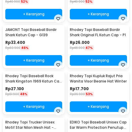
Rp
40.900
52%
Rp
40.900
52%
+ Keranjang
+ Keranjang
JAMONT Topi Baseball Bordir
Rhodey Topi Baseball Bordir
Shark Katun Cap - G139
Shark Original FL Katun Cap - P1
Rp
33.400
Rp
26.000
Rp
60.900
46%
Rp
48.900
47%
+ Keranjang
+ Keranjang
Rhodey Topi Baseball Rock
Rhodey Topi Kupluk Rajut Pria
Shark Kingston 1969 Katun Cap
Wanita Visor Beanie Hat Winter
- F206
Rp
27.100
Rp
17.700
Rp
51.900
48%
Rp
36.900
53%
+ Keranjang
+ Keranjang
Rhodey Topi Trucker Unisex
EDIKO Topi Baseball Unisex Cap
Motif Star Nilon Mesh Hat -
Ear Warm Protection Penutup