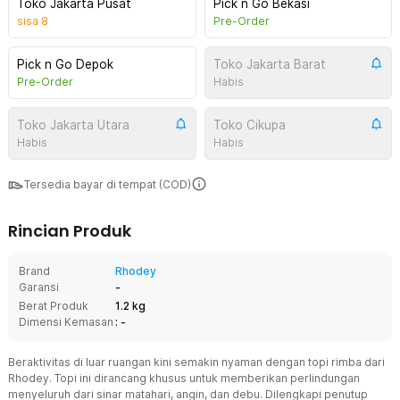
Toko Jakarta Pusat
Pick n Go Bekasi
sisa
8
Pre-Order
Pick n Go Depok
Toko Jakarta Barat
Pre-Order
Habis
Toko Jakarta Utara
Toko Cikupa
Habis
Habis
Tersedia bayar di tempat (COD)
Rincian Produk
Brand
Rhodey
Garansi
-
Berat Produk
1.2 kg
Dimensi Kemasan
: -
Beraktivitas di luar ruangan kini semakin nyaman dengan topi rimba dari
Rhodey. Topi ini dirancang khusus untuk memberikan perlindungan
menyeluruh dari sinar matahari, angin, dan debu. Dilengkapi penutup