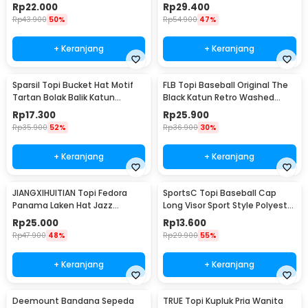
SMT-ZHL23
Telinga - K515
Rp
22.000
Rp
29.400
Rp
43.900
50%
Rp
54.900
47%
+ Keranjang
+ Keranjang
Sparsil Topi Bucket Hat Motif
FLB Topi Baseball Original The
Tartan Bolak Balik Katun
Black Katun Retro Washed
Poliester - BH58
Style Cap - F122
Rp
17.300
Rp
25.900
Rp
35.900
52%
Rp
36.900
30%
+ Keranjang
+ Keranjang
JIANGXIHUITIAN Topi Fedora
SportsC Topi Baseball Cap
Panama Laken Hat Jazz
Long Visor Sport Style Polyester
Classic Vintage - FS-219
Cap - MZ87
Rp
25.000
Rp
13.600
Rp
47.900
48%
Rp
29.900
55%
+ Keranjang
+ Keranjang
Deemount Bandana Sepeda
TRUE Topi Kupluk Pria Wanita