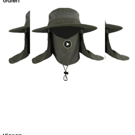
Galeri
pengap saat digunakan. Desain ini membuat topi outdoor tetap
nyaman dipakai sepanjang aktivitas.
Material Nylon Waterproof
Terbuat dari 100% nylon yang kuat, ringan, cepat kering, dan tidak
mudah kusut. Material waterproof membantu melindungi dari
gerimis ringan serta cipratan air saat beraktivitas di luar ruangan.
Topi rimba waterproof ini juga lebih awet untuk penggunaan jangka
panjang di berbagai kondisi cuaca.
Desain Praktis Lepas Pasang
Penutup wajah dan leher dapat dilepas sesuai kebutuhan sehingga
topi dapat digunakan sebagai topi rimba , boonie hat , atau topi
outdoor biasa. Desain multifungsi memberikan penggunaan tanpa
perlu membawa perlengkapan tambahan. Praktis untuk berbagai
aktivitas alam maupun perjalanan.
Kelengkapan Produk
Rincian yang Anda dapatkan untuk pembelian produk ini:
1 x Rhodey Topi Rimba Anti UV Outdoor Waterproof Nylon Boonie
Hat - AFS5