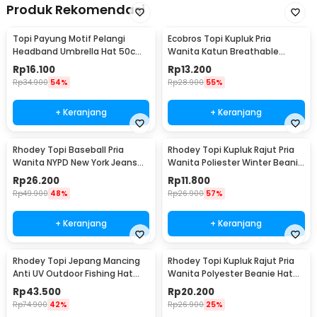
Produk Rekomendasi
Topi Payung Motif Pelangi
Ecobros Topi Kupluk Pria
Headband Umbrella Hat 50cm
Wanita Katun Breathable
- W655
Winter Beanie Hat - EC001
Rp
16.100
Rp
13.200
Rp
34.900
54%
Rp
28.900
55%
+ Keranjang
+ Keranjang
Rhodey Topi Baseball Pria
Rhodey Topi Kupluk Rajut Pria
Wanita NYPD New York Jeans
Wanita Poliester Winter Beanie
Polyester Cap - S8R
Hat - R54
Rp
26.200
Rp
11.800
Rp
49.900
48%
Rp
26.900
57%
+ Keranjang
+ Keranjang
Rhodey Topi Jepang Mancing
Rhodey Topi Kupluk Rajut Pria
Anti UV Outdoor Fishing Hat
Wanita Polyester Beanie Hat
Nylon - MH011
Winter - EC002
Rp
43.500
Rp
20.200
Rp
74.900
42%
Rp
26.900
25%