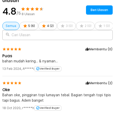
Ulasan
4.8
Beri Ulasan
/5
8
Ulasan
Semua
5
(
6
)
4
(
2
)
3
(
0
)
2
(
0
)
1
(
0
)
Cari Ulasan
Membantu (
0
)
Puas
bahan mudah kering... & nyaman...
13 Feb 2024
,
A*****i
Verified Buyer
Membantu (
2
)
Oke
Bahan oke, pinggiran topi lumayan tebal. Bagian tengah topi tipis
tapi bagus. Adem banget
18 Oct 2020
,
r*****h
Verified Buyer