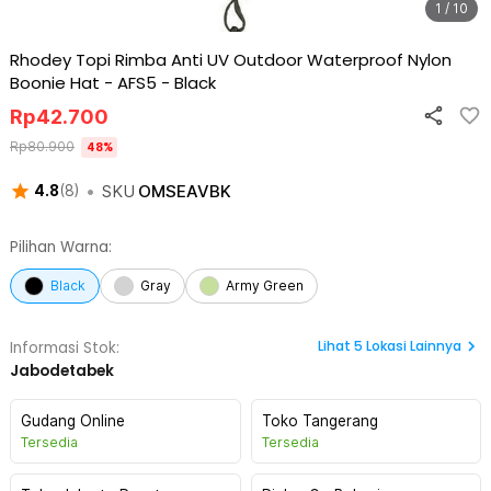
1 / 10
Rhodey Topi Rimba Anti UV Outdoor Waterproof Nylon
Boonie Hat - AFS5
-
Black
Rp
42.700
Rp
80.900
48
%
•
SKU
OMSEAVBK
4.8
(
8
)
Pilihan Warna:
Black
Gray
Army Green
Lihat
5
Lokasi Lainnya
Informasi Stok:
Jabodetabek
Gudang Online
Toko Tangerang
Tersedia
Tersedia