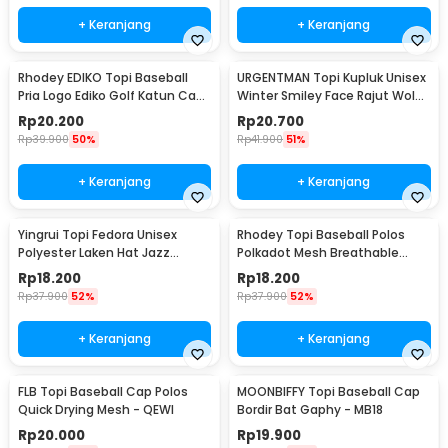
+ Keranjang
+ Keranjang
Rhodey EDIKO Topi Baseball
URGENTMAN Topi Kupluk Unisex
Pria Logo Ediko Golf Katun Cap
Winter Smiley Face Rajut Wol
Long Visor - RB68
Beanie Hat - NM-DS01
Rp
20.200
Rp
20.700
Rp
39.900
50%
Rp
41.900
51%
+ Keranjang
+ Keranjang
Yingrui Topi Fedora Unisex
Rhodey Topi Baseball Polos
Polyester Laken Hat Jazz
Polkadot Mesh Breathable
Classic Vintage - M-58
Katun Poliester - MZ237
Rp
18.200
Rp
18.200
Rp
37.900
52%
Rp
37.900
52%
+ Keranjang
+ Keranjang
FLB Topi Baseball Cap Polos
MOONBIFFY Topi Baseball Cap
Quick Drying Mesh - QEWI
Bordir Bat Gaphy - MB18
Rp
20.000
Rp
19.900