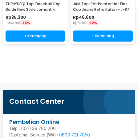
ZHENYUEQI Topi Baseball Cap
JAM Topi Pet Painter Hat Flat
Bordir New Style Jomant -
Cap Jeans Retro Katun - J-87
MZ085
Rp
35.300
Rp
46.600
Rp
63.900
45%
Rp
79.900
42%
+ Keranjang
+ Keranjang
Beli Sekarang
Contact Center
Pembelian Online
Telp : (021) 39 700 200
Customer Service (WA) :
0899 721 7050