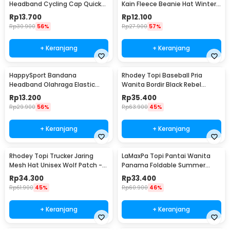
Headband Cycling Cap Quick
Kain Fleece Beanie Hat Winter
Dry - 22019
- EC003
Rp
13.700
Rp
12.100
Rp
30.900
56%
Rp
27.900
57%
+ Keranjang
+ Keranjang
HappySport Bandana
Rhodey Topi Baseball Pria
Headband Olahraga Elastic
Wanita Bordir Black Rebel
Sport Hairbands Yoga - A83
Katun Cap - MZ004
Rp
13.200
Rp
35.400
Rp
29.900
56%
Rp
63.900
45%
+ Keranjang
+ Keranjang
Rhodey Topi Trucker Jaring
LaMaxPa Topi Pantai Wanita
Mesh Hat Unisex Wolf Patch -
Panama Foldable Summer
DH-YK
Beach Straw Hat 60cm -
Rp
34.300
Rp
33.400
WJ9024
Rp
61.900
45%
Rp
60.900
46%
+ Keranjang
+ Keranjang