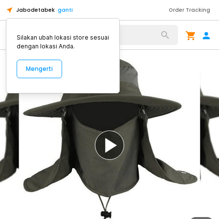
Jabodetabek
ganti
Order Tracking
Alat Kopi
Silakan ubah lokasi store sesuai
dengan lokasi Anda.
Mengerti