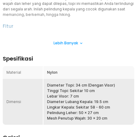
wajah dan leher yang dapat dilepas, topi ini memastikan Anda terlindungi
dari segala arah. Inilah pelindung kepala yang cocok digunakan saat
memancing, berkemah, hingga hiking.
Fitur
Perlindungan 360° untuk Aktivitas Luar Ruangan
Lebih Banyak
Topi rimba dilengkapi visor lebar, penutup wajah, dan penutup leher
yang dapat dilepas pasang untuk memberikan perlindungan
menyeluruh. Desain topi boonie membantu melindungi kepala,
Spesifikasi
wajah, dan leher dari sinar matahari, angin, serta debu. Sangat
cocok digunakan untuk hiking, camping, memancing, hingga
aktivitas outdoor lainnya.
Material
Nylon
Lapisan Anti UV
Topi anti UV ini memiliki lapisan khusus yang membantu mengurangi
Diameter Topi: 34 cm (Dengan Visor)
paparan sinar matahari saat beraktivitas di luar ruangan.
Tinggi Topi: Sekitar 10 cm
Perlindungan tersebut membuat Anda tetap nyaman saat berada di
Lebar Visor: 7 cm
Dimensi
bawah terik matahari dalam waktu lama. Cocok digunakan untuk
Diameter Lubang Kepala: 19.5 cm
trekking, berkebun, traveling, maupun kegiatan outdoor lainnya.
Lingkar Kepala: Sekitar 58 - 60 cm
Pelindung Leher: 50 x 27 cm
Mesh Sejuk dan Anti Gerah
Mesh Penutup Wajah: 30 x 20 cm
Bagian atas topi dan penutup wajah menggunakan material mesh
yang menjaga sirkulasi udara tetap lancar. Udara dapat mengalir
dengan baik sehingga kepala tidak mudah terasa panas atau