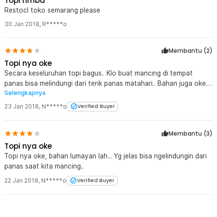
Topi rimba
Restocl toko semarang please
30 Jan 2018
,
R*****o
Membantu (
2
)
Topi nya oke
Secara keseluruhan topi bagus.. Klo buat mancing di tempat
panas bisa melindungi dari terik panas matahari.. Bahan juga oke..
Selengkapnya
Yg jelas harga nya jauh lebih murah dari toko online yg lain nya..
Sukses terus buat jaknot.. Di tunggu barang2 yg baru lagi...
23 Jan 2018
,
N*****o
Verified Buyer
Membantu (
3
)
Topi nya oke
Topi nya oke, bahan lumayan lah... Yg jelas bisa ngelindungin dari
panas saat kita mancing..
22 Jan 2018
,
N*****o
Verified Buyer