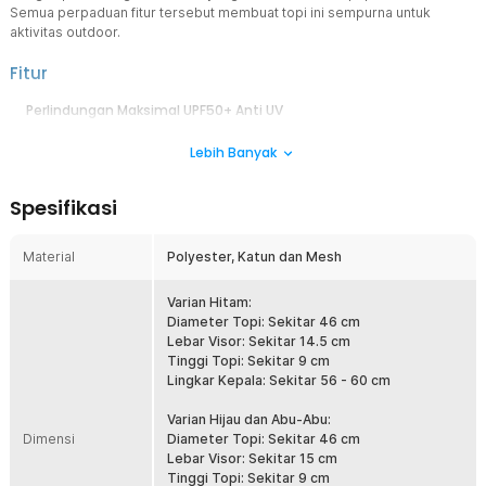
Semua perpaduan fitur tersebut membuat topi ini sempurna untuk
aktivitas outdoor.
Fitur
Perlindungan Maksimal UPF50+ Anti UV
Topi rimba Rhodey dilengkapi perlindungan UPF 50+ yang
Lebih Banyak
membantu mengurangi paparan sinar UV pada kepala, wajah, dan
leher. Fitur ini membuat topi outdoor, topi hiking, dan topi camping
lebih nyaman digunakan saat beraktivitas di bawah terik matahari.
Spesifikasi
Sangat cocok untuk memancing, trekking, hingga pekerjaan
lapangan.
Material
Polyester, Katun dan Mesh
Desain Visor Lebar 360° + Masker Leher
Visor lebar memberikan perlindungan lebih optimal pada wajah dari
sinar matahari, sedangkan masker membantu mengurangi paparan
Varian Hitam:
debu dan angin saat beraktivitas. Kombinasi ini membuat topi
Diameter Topi: Sekitar 46 cm
mancing, topi hiking, dan topi outdoor semakin nyaman digunakan
Lebar Visor: Sekitar 14.5 cm
di berbagai kondisi. Masker dapat digunakan sesuai kebutuhan
Tinggi Topi: Sekitar 9 cm
untuk perlindungan ekstra.
Lingkar Kepala: Sekitar 56 - 60 cm
Bahan Tahan Air dan Cepat Kering
Varian Hijau dan Abu-Abu:
Perpaduan bahan polyester dan katun menghasilkan topi outdoor
Dimensi
Diameter Topi: Sekitar 46 cm
yang ringan, nyaman, serta cepat kering setelah terkena keringat
Lebar Visor: Sekitar 15 cm
atau hujan ringan. Material berkualitas juga lebih awet untuk
Tinggi Topi: Sekitar 9 cm