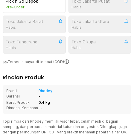
Pick n Go Depok
Toko Jakarta Pusat
Pre-Order
Habis
Toko Jakarta Barat
Toko Jakarta Utara
Habis
Habis
Toko Tangerang
Toko Cikupa
Habis
Habis
Tersedia bayar di tempat (COD)
Rincian Produk
Brand
Rhodey
Garansi
-
Berat Produk
0.4 kg
Dimensi Kemasan
: -
Topi rimba dari Rhodey memiliki visor lebar, celah mesh di bagian
samping, dan perpaduan material katun dan polyester. Dilengkapi juga
dengan perlindungan UPF 50+ yang efektif menahan paparan sinar UV.