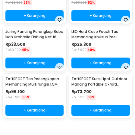
Rp
435.900
28%
Rp
39.900
52%
+ Keranjang
+ Keranjang
Jaring Pancing Perangkap Bubu
LEO Hard Case Pouch Tas
Ikan Umbrella Fishing Net 16
Memancing Khusus Reel
Holes - H14572
Pancing - F-49
Rp
33.500
Rp
25.300
Rp
60.900
45%
Rp
48.900
49%
+ Keranjang
+ Keranjang
TaffSPORT Tas Perlengkapan
TaffSPORT Kursi Lipat Outdoor
Memancing Multifungsi 1.5M
Mancing Portable Oxford
Folding Chair - YYY002
Rp
96.100
Rp
73.700
Rp
148.900
36%
Rp
118.900
39%
+ Keranjang
+ Keranjang
Beli Sekarang