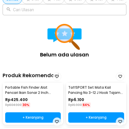
Cari Ulasan
Belum ada ulasan
Produk Rekomendasi
Portable Fish Finder Alat
TaffSPORT Set Mata Kail
Pencari Ikan Sonar 2 Inch
Pancing No 3-12 J Hook Tajam
Display 100M - TL-88E
70 PCS with Box - 94151-BE
Rp
425.400
Rp
6.100
Rp
604.900
30%
Rp
16.900
64%
+ Keranjang
+ Keranjang