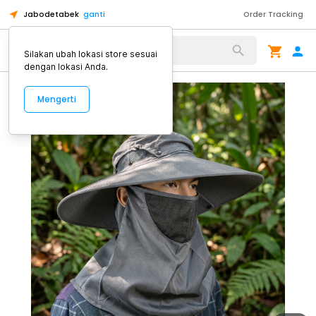
Jabodetabek
ganti
Order Tracking
Alat Kopi
Silakan ubah lokasi store sesuai
dengan lokasi Anda.
Mengerti