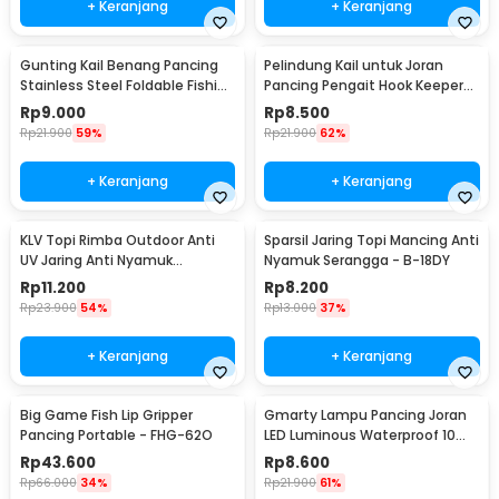
+ Keranjang
+ Keranjang
Gunting Kail Benang Pancing
Pelindung Kail untuk Joran
Stainless Steel Foldable Fishing
Pancing Pengait Hook Keeper
Scissors - GK01
10 PCS
Rp
9.000
Rp
8.500
Rp
21.900
59%
Rp
21.900
62%
+ Keranjang
+ Keranjang
KLV Topi Rimba Outdoor Anti
Sparsil Jaring Topi Mancing Anti
UV Jaring Anti Nyamuk
Nyamuk Serangga - B-18DY
Poliester Boonie Hat - TP33
Rp
11.200
Rp
8.200
Rp
23.900
54%
Rp
13.000
37%
+ Keranjang
+ Keranjang
Big Game Fish Lip Gripper
Gmarty Lampu Pancing Joran
Pancing Portable - FHG-62O
LED Luminous Waterproof 10
PCS - Q0142
Rp
43.600
Rp
8.600
Rp
66.000
34%
Rp
21.900
61%