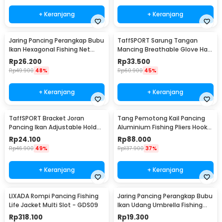
+ Keranjang
+ Keranjang
Jaring Pancing Perangkap Bubu
TaffSPORT Sarung Tangan
Ikan Hexagonal Fishing Net
Mancing Breathable Glove Half
Trap 8 Hole
Finger 1 Pair - DW-GRTX
Rp
26.200
Rp
33.500
Rp
49.900
48%
Rp
60.900
45%
+ Keranjang
+ Keranjang
TaffSPORT Bracket Joran
Tang Pemotong Kail Pancing
Pancing Ikan Adjustable Holder
Aluminium Fishing Pliers Hook
1.7M - V-003
Remover
Rp
24.100
Rp
88.000
Rp
46.900
49%
Rp
137.900
37%
+ Keranjang
+ Keranjang
LIXADA Rompi Pancing Fishing
Jaring Pancing Perangkap Bubu
Life Jacket Multi Slot - GDS09
Ikan Udang Umbrella Fishing
Net 5 Hole
Rp
318.100
Rp
19.300