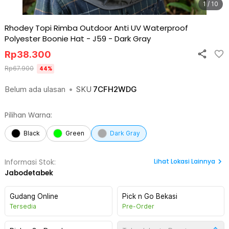
1 / 10
Rhodey Topi Rimba Outdoor Anti UV Waterproof
Polyester Boonie Hat - J59
-
Dark Gray
Rp
38.300
Rp
67.900
44
%
Belum ada ulasan
•
SKU
7CFH2WDG
Pilihan Warna:
Black
Green
Dark Gray
Lihat
Lokasi Lainnya
Informasi Stok:
Jabodetabek
Gudang Online
Pick n Go Bekasi
Tersedia
Pre-Order