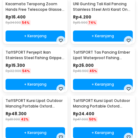
Kacamata Teropong Zoom
UNI Gunting Tali Kail Pancing
Hands Free Telescope Glasses
Stainless Steel Anti Karat One
untuk Fishing - HG00117
Hand - 7261
Rp
16.400
Rp
4.200
Rp
34.900
54%
Rp
15.900
74%
+ Keranjang
+ Keranjang
TaffSPORT Penjepit Ikan
TaffSPORT Tas Pancing Ember
Stainless Steel Fishing Gripper
Lipat Waterproof Fishing
Anti Karat - YS05
Bucket
Rp
15.300
Rp
26.000
Rp
32.900
54%
Rp
46.900
45%
+ Keranjang
+ Keranjang
TaffSPORT Kursi Lipat Outdoor
TaffSPORT Kursi Lipat Outdoor
Mancing Portable Oxford
Mancing Portable Oxford
Folding Chair - ZDY01
Folding Chair - A0003
Rp
48.300
Rp
24.400
Rp
81.900
42%
Rp
47.900
50%
+ Keranjang
+ Keranjang