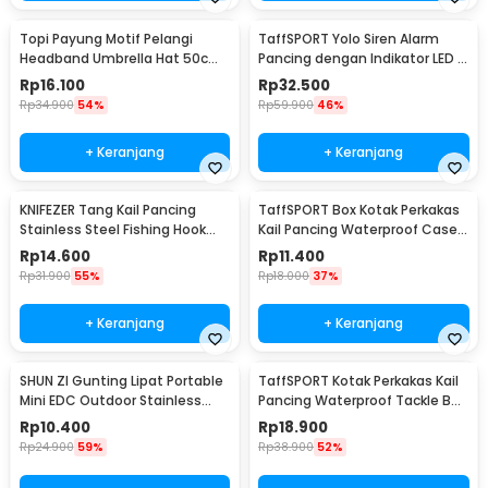
Topi Payung Motif Pelangi
TaffSPORT Yolo Siren Alarm
Headband Umbrella Hat 50cm
Pancing dengan Indikator LED -
- W655
R3
Rp
16.100
Rp
32.500
Rp
34.900
54%
Rp
59.900
46%
+ Keranjang
+ Keranjang
KNIFEZER Tang Kail Pancing
TaffSPORT Box Kotak Perkakas
Stainless Steel Fishing Hook
Kail Pancing Waterproof Case -
Remover - J1352
Q041
Rp
14.600
Rp
11.400
Rp
31.900
55%
Rp
18.000
37%
+ Keranjang
+ Keranjang
SHUN ZI Gunting Lipat Portable
TaffSPORT Kotak Perkakas Kail
Mini EDC Outdoor Stainless
Pancing Waterproof Tackle Box
Steel 20Gr13 - FS-08
12 Grid - MCC01
Rp
10.400
Rp
18.900
Rp
24.900
59%
Rp
38.900
52%