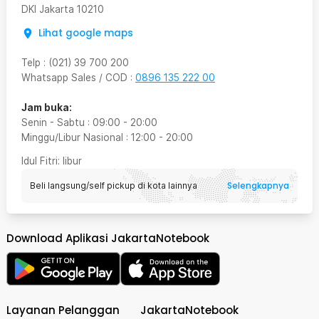
DKI Jakarta
10210
Lihat google maps
Telp
:
(021) 39 700 200
Whatsapp Sales / COD
:
0896 135 222 00
Jam buka:
Senin - Sabtu
:
09:00
-
20:00
Minggu/Libur Nasional
:
12:00
-
20:00
Idul Fitri
: libur
Selengkapnya
Beli langsung/self pickup di kota lainnya
Download Aplikasi JakartaNotebook
Layanan Pelanggan
JakartaNotebook