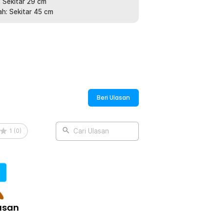
 Sekitar 29 cm
l saat digunakan untuk berbagai
h: Sekitar 45 cm
r, topi hiking, topi camping, maupun topi
nan maksimal tanpa mengurangi
:
Polyester Boonie Hat - J59
Beri Ulasan
1
(
0
)
Cari Ulasan
asan