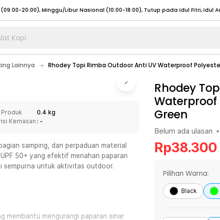
lat Kopi
umat (07:00 - 20:00), Sabtu - Minggu (08:00 - 20:00), Tutup pada Idul Fitri
Sele
cing Lainnya
Rhodey Topi Rimba Outdoor Anti UV Waterproof Polyeste
:00 - 20:00), Sabtu - Minggu/ Libur Nasional (08:00 - 17:00)
Selengkapnya
:00 - 20:00), Sabtu - Minggu/ Libur Nasional (08:00 - 17:00)
Rhodey Top
Selengkapnya
Waterproof 
 (09:00-20:00), Minggu/Libur Nasional (12:00-20:00), Tutup pada Idul Fitri
Sele
Green
 Produk
0.4 kg
 (09:00-20:00), Minggu/Libur Nasional (12:00-20:00), Tutup pada Idul Fitri
Sele
nsi Kemasan
: -
Belum ada ulasan
•
Rp
38.300
i bagian samping, dan perpaduan material
an UPF 50+ yang efektif menahan paparan
i sempurna untuk aktivitas outdoor.
umat (07:00 - 20:00), Sabtu - Minggu (08:00 - 20:00), Tutup pada Idul Fitri
Sele
Pilihan Warna:
:00 - 20:00), Sabtu - Minggu/ Libur Nasional (08:00 - 17:00)
Selengkapnya
Black
:00 - 20:00), Sabtu - Minggu/ Libur Nasional (08:00 - 17:00)
Selengkapnya
ang membantu mengurangi paparan sinar