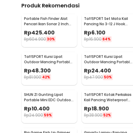
Produk Rekomendasi
Portable Fish Finder Alat
TaffSPORT Set Mata Kail
Pencari Ikan Sonar 2 Inch
Pancing No 3-12 J Hook
Display 100M - TL-88E
Tajam 70 PCS with Box -
Rp
425.400
Rp
6.100
94151-BE
Rp
604.900
Rp
16.900
30%
64%
TaffSPORT Kursi Lipat
TaffSPORT Kursi Lipat
Outdoor Mancing Portable
Outdoor Mancing Portable
Oxford Folding Chair -
Oxford Folding Chair -
Rp
48.300
Rp
24.400
ZDY01
A0003
Rp
81.900
Rp
47.900
42%
50%
SHUN ZI Gunting Lipat
TaffSPORT Kotak Perkakas
Portable Mini EDC Outdoor
Kail Pancing Waterproof
Stainless Steel 20Gr13 - FS-
Tackle Box 12 Grid - MCC01
Rp
10.400
Rp
18.900
08
Rp
24.900
Rp
38.900
59%
52%
Big Game Fish Lip Gripper
Gmarty Lampu Pancing