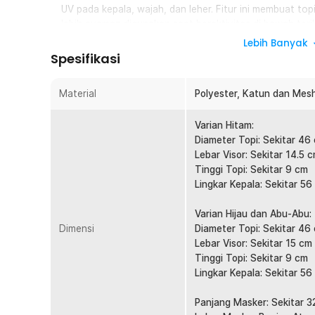
UV pada kepala, wajah, dan leher. Fitur ini membuat top
lebih nyaman digunakan saat beraktivitas di bawah ter
memancing, trekking, hingga pekerjaan lapangan.
Lebih Banyak
Spesifikasi
Desain Visor Lebar 360° + Masker Leher
Visor lebar memberikan perlindungan lebih optimal pada
masker membantu mengurangi paparan debu dan angin sa
Material
Polyester, Katun dan Mes
topi mancing, topi hiking, dan topi outdoor semakin ny
Masker dapat digunakan sesuai kebutuhan untuk perlin
Varian Hitam:
Diameter Topi: Sekitar 46
Bahan Tahan Air dan Cepat Kering
Lebar Visor: Sekitar 14.5 
Perpaduan bahan polyester dan katun menghasilkan top
Tinggi Topi: Sekitar 9 cm
cepat kering setelah terkena keringat atau hujan ringan.
Lingkar Kepala: Sekitar 56
untuk penggunaan jangka panjang sebagai topi camping,
Nyaman digunakan di berbagai kondisi cuaca.
Varian Hijau dan Abu-Abu:
Ventilasi Jaring Bernapas
Dimensi
Diameter Topi: Sekitar 46
Panel mesh pada bagian samping menjaga sirkulasi udar
Lebar Visor: Sekitar 15 cm
lebih sejuk. Fitur breathable membuat topi hiking, topi
Tinggi Topi: Sekitar 9 cm
dalam waktu lama tanpa mudah gerah. Sangat ideal untu
Lingkar Kepala: Sekitar 56
tinggi.
Panjang Masker: Sekitar 3
Nyaman dan Stabil Digunakan