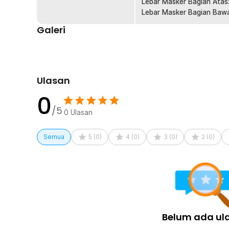
Lebar Masker Bagian Atas:
Desain ergonomis membuat topi tetap nyaman dan stabi
Lebar Masker Bagian Bawa
aktivitas outdoor. Cocok digunakan sebagai topi outdoo
Galeri
mancing dengan mobilitas tinggi. Memberikan kenyama
perlindungan saat beraktivitas.
Kelengkapan Produk
Ulasan
Rincian yang Anda dapatkan untuk pembelian produk ini
1 x Rhodey Topi Rimba Outdoor Anti UV Waterproof 
0
1 x Masker
/5
0
Ulasan
Semua
5
(
0
)
4
(
0
)
3
(
0
)
2
(
0
)
Belum ada ul