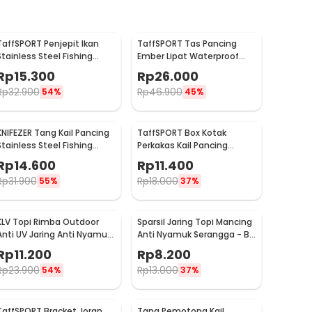
TaffSPORT Penjepit Ikan
TaffSPORT Tas Pancing
Stainless Steel Fishing
Ember Lipat Waterproof
Gripper Anti Karat - YS05
Fishing Bucket
Rp
15.300
Rp
26.000
Rp
32.900
Rp
46.900
54%
45%
KNIFEZER Tang Kail Pancing
TaffSPORT Box Kotak
Stainless Steel Fishing
Perkakas Kail Pancing
Hook Remover - J1352
Waterproof Case - Q041
Rp
14.600
Rp
11.400
Rp
31.900
Rp
18.000
55%
37%
KLV Topi Rimba Outdoor
Sparsil Jaring Topi Mancing
Anti UV Jaring Anti Nyamuk
Anti Nyamuk Serangga - B-
Poliester Boonie Hat - TP33
18DY
Rp
11.200
Rp
8.200
Rp
23.900
Rp
13.000
54%
37%
TaffSPORT Bracket Joran
Tang Pemotong Kail