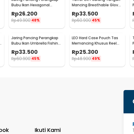
Bubu Ikan Hexagonal
Mancing Breathable Glove
Fishing Net Trap 8 Hole
Half Finger 1 Pair - DW-GRTX
Rp
26.200
Rp
33.500
Rp
49.900
Rp
60.900
48%
45%
Jaring Pancing Perangkap
LEO Hard Case Pouch Tas
Bubu Ikan Umbrella Fishing
Memancing Khusus Reel
Net 16 Holes - H14572
Pancing - F-49
Rp
33.500
Rp
25.300
Rp
60.900
Rp
48.900
45%
49%
ook
Ikuti Kami