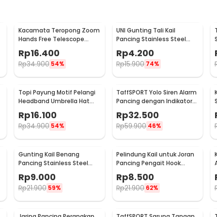
Kacamata Teropong Zoom
UNI Gunting Tali Kail
Hands Free Telescope
Pancing Stainless Steel
Glasses untuk Fishing -
Anti Karat One Hand - 7261
Rp
16.400
Rp
4.200
HG00117
Rp
34.900
Rp
15.900
54%
74%
Topi Payung Motif Pelangi
TaffSPORT Yolo Siren Alarm
Headband Umbrella Hat
Pancing dengan Indikator
50cm - W655
LED - R3
Rp
16.100
Rp
32.500
Rp
34.900
Rp
59.900
54%
46%
Gunting Kail Benang
Pelindung Kail untuk Joran
Pancing Stainless Steel
Pancing Pengait Hook
Foldable Fishing Scissors -
Keeper 10 PCS
Rp
9.000
Rp
8.500
GK01
Rp
21.900
Rp
21.900
59%
62%
Jaring Pancing Perangkap
TaffSPORT Sarung Tangan