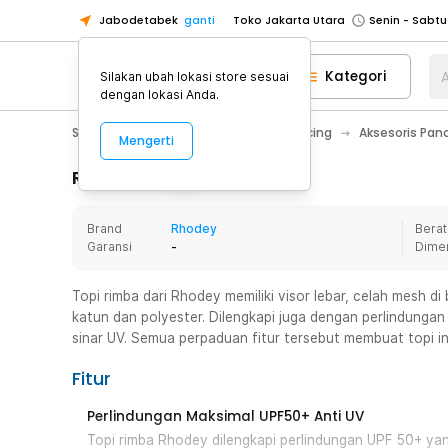
Jabodetabek
ganti
Toko Jakarta Utara
Toko Tangerang
Kategori
A
Silakan ubah lokasi store sesuai
Toko Cikupa
dengan lokasi Anda.
Pick n Go Jakarta Barat
Senin - J
Sport & Outdoor
Olahraga Memancing
Aksesoris Pan
Mengerti
Pick n Go Bekasi
Senin - Jumat (08
Pick n Go Depok
Senin - Jumat (08
Rincian Produk
Toko Jakarta Pusat
Senin - Sabtu
Brand
Rhodey
Berat
Toko Jakarta Barat
Senin - Sabtu
Garansi
-
Dime
Toko Jakarta Utara
Toko Tangerang
Topi rimba dari Rhodey memiliki visor lebar, celah mesh d
katun dan polyester. Dilengkapi juga dengan perlindung
Toko Cikupa
sinar UV. Semua perpaduan fitur tersebut membuat topi in
Pick n Go Jakarta Barat
Senin - J
Fitur
Pick n Go Bekasi
Senin - Jumat (08
Pick n Go Depok
Senin - Jumat (08
Perlindungan Maksimal UPF50+ Anti UV
Topi rimba Rhodey dilengkapi perlindungan UPF 50+ y