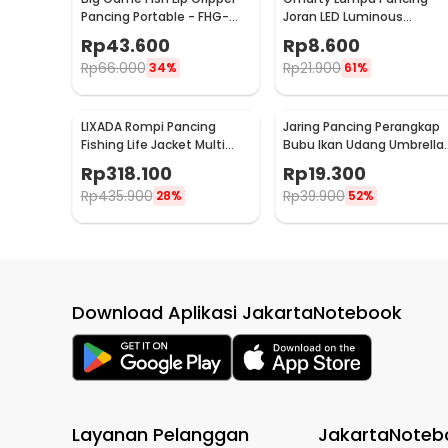
Pancing Portable - FHG-
Joran LED Luminous
62O
Waterproof 10 PCS - Q0142
Rp
43.600
Rp
8.600
Rp
66.000
Rp
21.900
34%
61%
LIXADA Rompi Pancing
Jaring Pancing Perangkap
Fishing Life Jacket Multi
Bubu Ikan Udang Umbrella
Slot - GDS09
Fishing Net 5 Hole
Rp
318.100
Rp
19.300
Rp
435.900
Rp
39.900
28%
52%
Download Aplikasi JakartaNotebook
Layanan Pelanggan
JakartaNoteb