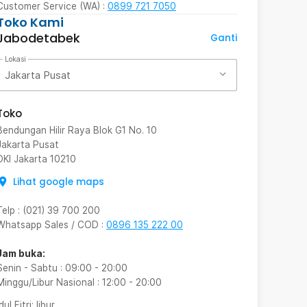
Customer Service (WA) :
0899 721 7050
Toko Kami
Jabodetabek
Ganti
Lokasi
Jakarta Pusat
Toko
Bendungan Hilir Raya Blok G1 No. 10
Jakarta Pusat
DKI Jakarta
10210
Lihat google maps
Telp
:
(021) 39 700 200
Whatsapp Sales / COD
:
0896 135 222 00
Jam buka:
Senin - Sabtu
:
09:00
-
20:00
Minggu/Libur Nasional
:
12:00
-
20:00
Idul Fitri
: libur