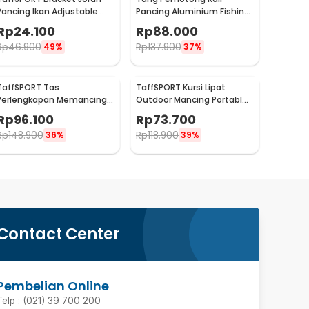
Pancing Ikan Adjustable
Pancing Aluminium Fishing
Holder 1.7M - V-003
Pliers Hook Remover
Rp
24.100
Rp
88.000
Rp
46.900
Rp
137.900
49%
37%
TaffSPORT Tas
TaffSPORT Kursi Lipat
Perlengkapan Memancing
Outdoor Mancing Portable
Multifungsi 1.5M
Oxford Folding Chair -
Rp
96.100
Rp
73.700
YYY002
Rp
148.900
Rp
118.900
36%
39%
Contact Center
Pembelian Online
Telp : (021) 39 700 200