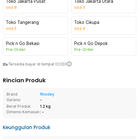
Toko Jakarta Pusat
Toko Jakarta Utara
sisa
8
sisa
3
Toko Tangerang
Toko Cikupa
sisa
5
sisa
4
Pick n Go Bekasi
Pick n Go Depok
Pre-Order
Pre-Order
Tersedia bayar di tempat (COD)
Rincian Produk
Brand
Rhodey
Garansi
-
Berat Produk
1.2 kg
Dimensi Kemasan
: -
Keunggulan Produk