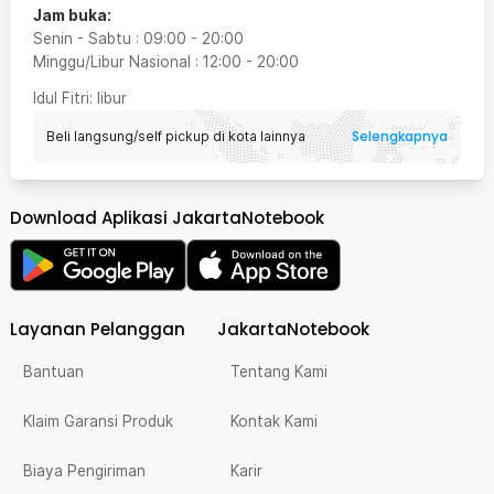
Jam buka:
Senin - Sabtu
:
09:00
-
20:00
Minggu/Libur Nasional
:
12:00
-
20:00
Idul Fitri
: libur
Selengkapnya
Beli langsung/self pickup di kota lainnya
Download Aplikasi JakartaNotebook
Layanan Pelanggan
JakartaNotebook
Bantuan
Tentang Kami
Klaim Garansi Produk
Kontak Kami
Biaya Pengiriman
Karir