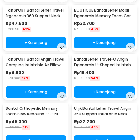
TaffSPORT Bantal Leher Travel
BOUTIQUE Bantal Leher Mobil
Ergonomis 360 Support Neck
Ergonomis Memory Foam Car
Pillow - NF302
Headrest Pillow - CAR247
Rp
47.600
Rp
32.700
Rp
80.900
42%
Rp
59.900
46%
+ Keranjang
+ Keranjang
TaffSPORT Bantal Angin Travel
Bantal Leher Travel-O Angin
Camping Inflatable Air Pillow
Ergonomis U-Shaped Inflatable
380x240mm - BAT23
Neck Pillow - RH40
Rp
8.500
Rp
15.400
Rp
21.900
62%
Rp
32.900
54%
+ Keranjang
+ Keranjang
Bantal Orthopedic Memory
Urijk Bantal Leher Travel Angin
Foam Slow Rebound - OPP10
360 Support Inflatable Neck
Pillow - M1345
Rp
49.300
Rp
37.700
Rp
82.900
41%
Rp
66.900
44%