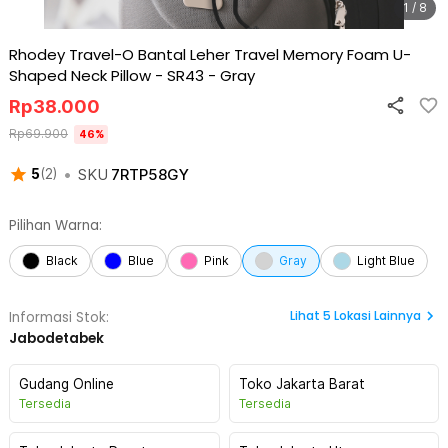
1 / 8
Rhodey Travel-O Bantal Leher Travel Memory Foam U-
Shaped Neck Pillow - SR43
-
Gray
Rp
38.000
Rp
69.900
46
%
•
SKU
7RTP58GY
5
(
2
)
Pilihan Warna:
Black
Blue
Pink
Gray
Light Blue
Lihat
5
Lokasi Lainnya
Informasi Stok:
Jabodetabek
Gudang Online
Toko Jakarta Barat
Tersedia
Tersedia