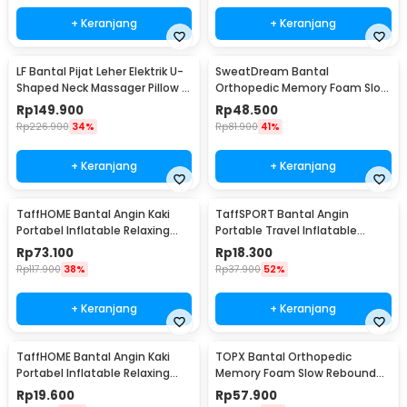
+ Keranjang
+ Keranjang
LF Bantal Pijat Leher Elektrik U-
SweatDream Bantal
Shaped Neck Massager Pillow -
Orthopedic Memory Foam Slow
LR-S100
Rebound Bamboo - SD600
Rp
149.900
Rp
48.500
Rp
226.900
34%
Rp
81.900
41%
+ Keranjang
+ Keranjang
TaffHOME Bantal Angin Kaki
TaffSPORT Bantal Angin
Portabel Inflatable Relaxing
Portable Travel Inflatable
Foot Rest - BSZ0020
Aeros Pillow - F8057
Rp
73.100
Rp
18.300
Rp
117.900
38%
Rp
37.900
52%
+ Keranjang
+ Keranjang
TaffHOME Bantal Angin Kaki
TOPX Bantal Orthopedic
Portabel Inflatable Relaxing
Memory Foam Slow Rebound
Feet Pillow - IAF-05
Pillow 48.5x28.5cm - TC100
Rp
19.600
Rp
57.900