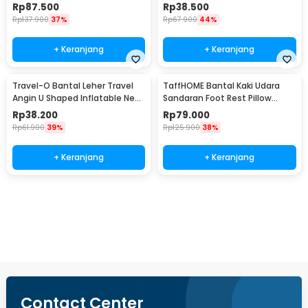
Support - NT10
Headrest Pillow - NC33
Rp
87.500
Rp
38.500
Rp
137.900
37%
Rp
67.900
44%
+ Keranjang
+ Keranjang
Travel-O Bantal Leher Travel
TaffHOME Bantal Kaki Udara
Angin U Shaped Inflatable Neck
Sandaran Foot Rest Pillow
Pillow - RH30
Inflatable - BAT24
Rp
38.200
Rp
79.000
Rp
61.900
39%
Rp
125.900
38%
+ Keranjang
+ Keranjang
Beli Sekarang
Contact Center