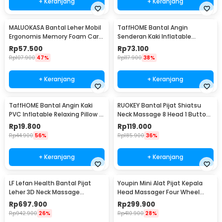
+ Keranjang
+ Keranjang
MALUOKASA Bantal Leher Mobil
TaffHOME Bantal Angin
Ergonomis Memory Foam Car
Senderan Kaki Inflatable
Headrest Pillow - M3D
Footrest Pillow - BAT24
Rp
57.500
Rp
73.100
Rp
107.900
47%
Rp
117.900
38%
+ Keranjang
+ Keranjang
TaffHOME Bantal Angin Kaki
RUOKEY Bantal Pijat Shiatsu
PVC Inflatable Relaxing Pillow -
Neck Massage 8 Head 1 Button
JJ06114
- CMH-8028
Rp
19.800
Rp
119.000
Rp
44.900
56%
Rp
185.900
36%
+ Keranjang
+ Keranjang
LF Lefan Health Bantal Pijat
Youpin Mini Alat Pijat Kepala
Leher 3D Neck Massage
Head Massager Four Wheel
Kneading Heating - LF-YK006
Rotation - M2
Rp
697.900
Rp
299.900
Rp
942.900
26%
Rp
410.900
28%