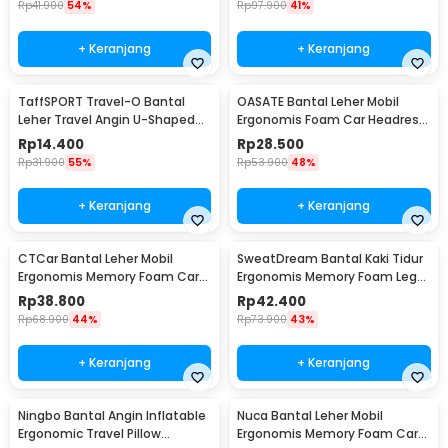
Rp
41.900
54%
Rp
97.900
41%
+ Keranjang
+ Keranjang
TaffSPORT Travel-O Bantal
OASATE Bantal Leher Mobil
Leher Travel Angin U-Shaped
Ergonomis Foam Car Headrest
Neck Pillow - RH34
Pillow - M5
Rp
14.400
Rp
28.500
Rp
31.900
55%
Rp
53.900
48%
+ Keranjang
+ Keranjang
CTCar Bantal Leher Mobil
SweatDream Bantal Kaki Tidur
Ergonomis Memory Foam Car
Ergonomis Memory Foam Leg
Headrest Pillow - CT5
Sleeping Pillow - ZT-09
Rp
38.800
Rp
42.400
Rp
68.900
44%
Rp
73.900
43%
+ Keranjang
+ Keranjang
Ningbo Bantal Angin Inflatable
Nuca Bantal Leher Mobil
Ergonomic Travel Pillow
Ergonomis Memory Foam Car