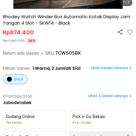
1 / 7
Rhodey Watch Winder Box Automatic Kotak Display Jam
Tangan 4 Slot - SKW14
-
Black
Rp
874.400
Rp
1.180.900
26
%
Belum ada ulasan
•
SKU
7CWS05BK
Lihat Varian Lainnya
Pilihan Varian:
1
Warna,
2 Jumlah Slot
Black
Lihat
2
Lokasi Lainnya
Informasi Stok:
Jabodetabek
Gudang Online
Pick n Go Bekasi
Tersedia
Pre-Order