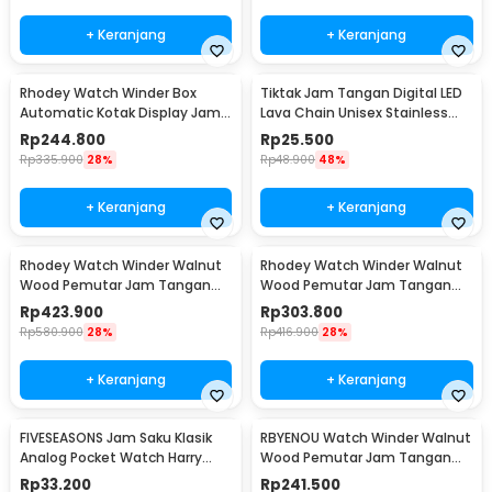
+ Keranjang
+ Keranjang
Rhodey Watch Winder Box
Tiktak Jam Tangan Digital LED
Automatic Kotak Display Jam
Lava Chain Unisex Stainless
Tangan 1 Slot - SKW14
Steel Strap - TK-4
Rp
244.800
Rp
25.500
Rp
335.900
28%
Rp
48.900
48%
+ Keranjang
+ Keranjang
Rhodey Watch Winder Walnut
Rhodey Watch Winder Walnut
Wood Pemutar Jam Tangan
Wood Pemutar Jam Tangan
Otomatis 2 Slot - SKW166-B
Otomatis 1 Slot - SKW165-B
Rp
423.900
Rp
303.800
Rp
580.900
28%
Rp
416.900
28%
+ Keranjang
+ Keranjang
FIVESEASONS Jam Saku Klasik
RBYENOU Watch Winder Walnut
Analog Pocket Watch Harry
Wood Pemutar Jam Tangan
Potter Edition - HQ8048
Otomatis 1 Slot - RB3
Rp
33.200
Rp
241.500