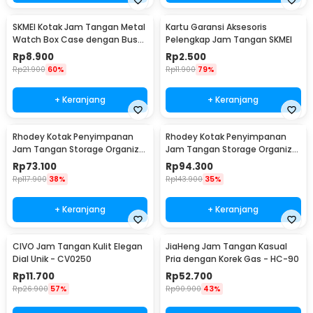
memperpanjang umur jam tangan berharga Anda sambil menjaga
tampilannya tetap elegan dan bersih.
SKMEI Kotak Jam Tangan Metal
Kartu Garansi Aksesoris
Watch Box Case dengan Busa
Pelengkap Jam Tangan SKMEI
Pelindung
Kelengkapan Produk
Rp
8.900
Rp
2.500
Rp
21.900
60%
Rp
11.900
79%
Rincian yang Anda dapatkan untuk pembelian produk ini:
1 x Rhodey Kotak Display Jam Tangan Automatic Winding Watch
+ Keranjang
+ Keranjang
Box - SKW14
1 x Kabel USB DC
1 x Kain Pembersih
Rhodey Kotak Penyimpanan
Rhodey Kotak Penyimpanan
1 x Panduan Penggunaan
Jam Tangan Storage Organizer
Jam Tangan Storage Organizer
Watch Box 6 Slot - LS-006
Luxury 12 Slot - Z-0003
Rp
73.100
Rp
94.300
Rp
117.900
38%
Rp
143.900
35%
+ Keranjang
+ Keranjang
CIVO Jam Tangan Kulit Elegan
JiaHeng Jam Tangan Kasual
Dial Unik - CV0250
Pria dengan Korek Gas - HC-90
Rp
11.700
Rp
52.700
Rp
26.900
57%
Rp
90.900
43%