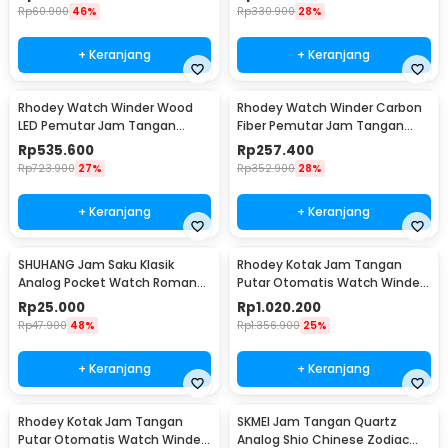
Rp
60.900
46%
Rp
330.900
28%
+ Keranjang
+ Keranjang
Rhodey Watch Winder Wood
Rhodey Watch Winder Carbon
LED Pemutar Jam Tangan
Fiber Pemutar Jam Tangan
Otomatis 3 Slot - SKW167
Otomatis 3 Slot - SKW33
Rp
535.600
Rp
257.400
Rp
723.900
27%
Rp
352.900
28%
+ Keranjang
+ Keranjang
SHUHANG Jam Saku Klasik
Rhodey Kotak Jam Tangan
Analog Pocket Watch Roman
Putar Otomatis Watch Winder
Steampunk - PJX1596
LED 4 Slot - SKW164-B
Rp
25.000
Rp
1.020.200
Rp
47.900
48%
Rp
1.356.900
25%
+ Keranjang
+ Keranjang
Rhodey Kotak Jam Tangan
SKMEI Jam Tangan Quartz
Putar Otomatis Watch Winder
Analog Shio Chinese Zodiac