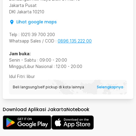
Jakarta Pusat
DKI Jakarta
10210
Lihat google maps
Telp
:
(021) 39 700 200
Whatsapp Sales / COD
:
0896 135 222 00
Jam buka:
Senin - Sabtu
:
09:00
-
20:00
Minggu/Libur Nasional
:
12:00
-
20:00
Idul Fitri
: libur
Selengkapnya
Beli langsung/self pickup di kota lainnya
Download Aplikasi JakartaNotebook