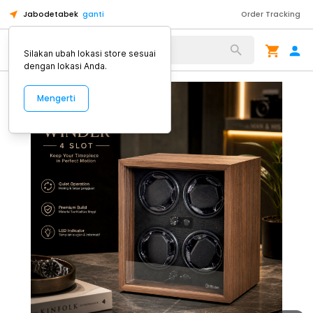
Jabodetabek
ganti
Order Tracking
Alat Kopi
Silakan ubah lokasi store sesuai
dengan lokasi Anda.
Mengerti