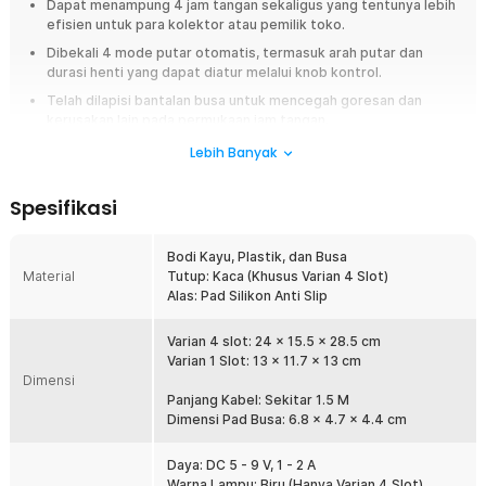
Dapat menampung 4 jam tangan sekaligus yang tentunya lebih
efisien untuk para kolektor atau pemilik toko.
Dibekali 4 mode putar otomatis, termasuk arah putar dan
durasi henti yang dapat diatur melalui knob kontrol.
Telah dilapisi bantalan busa untuk mencegah goresan dan
kerusakan lain pada permukaan jam tangan.
Kombinasi bodi kayu dan lampu LED membuat tampilannya
Lebih Banyak
elegan sehingga cocok untuk keperluan display.
Spesifikasi
Overview
Bagi para kolektor jam tangan otomatis, menjaga jam tangan tetap
Bodi Kayu, Plastik, dan Busa
berfungsi optimal adalah hal yang penting. Rhodey Kotak Display Jam
Material
Tutup: Kaca (Khusus Varian 4 Slot)
Tangan SKW14 hadir sebagai solusi elegan untuk menyimpan sekaligus
Alas: Pad Silikon Anti Slip
memastikan mekanisme jam tangan otomatis tetap berjalan. Setiap
slotnya dapat berputar otomatis dengan beberapa mode yang dapat
diatur. Tak ketinggalan bantalan busa untuk menjaga tampilan jam tangan
Varian 4 slot: 24 x 15.5 x 28.5 cm
Anda tetap mulus selama pengoperasian.
Varian 1 Slot: 13 x 11.7 x 13 cm
Dimensi
Fitur
Panjang Kabel: Sekitar 1.5 M
Dimensi Pad Busa: 6.8 x 4.7 x 4.4 cm
Jaga Mekanisme Jam Tangan
Salah satu fitur utama dari Rhodey SKW14 adalah kemampuannya
Daya: DC 5 - 9 V, 1 - 2 A
sebagai watch winder untuk menjaga jam tangan otomatis tetap
Warna Lampu: Biru (Hanya Varian 4 Slot)