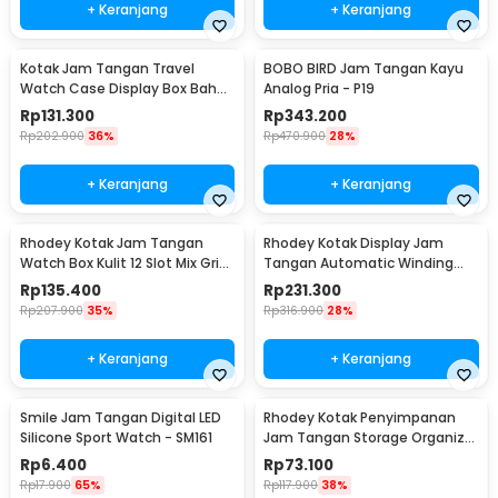
+ Keranjang
+ Keranjang
Kotak Jam Tangan Travel
BOBO BIRD Jam Tangan Kayu
Watch Case Display Box Bahan
Analog Pria - P19
Kulit 8 Grid - L-001
Rp
131.300
Rp
343.200
Rp
202.900
36%
Rp
470.900
28%
+ Keranjang
+ Keranjang
Rhodey Kotak Jam Tangan
Rhodey Kotak Display Jam
Watch Box Kulit 12 Slot Mix Grid
Tangan Automatic Winding
30x20x8cm - JO12
Watch Box - J125F DE
Rp
135.400
Rp
231.300
Rp
207.900
35%
Rp
316.900
28%
+ Keranjang
+ Keranjang
Smile Jam Tangan Digital LED
Rhodey Kotak Penyimpanan
Silicone Sport Watch - SM161
Jam Tangan Storage Organizer
Watch Box 6 Grid - NIE6
Rp
6.400
Rp
73.100
Rp
17.900
65%
Rp
117.900
38%