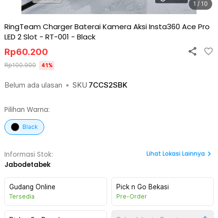
1 / 10
RingTeam Charger Baterai Kamera Aksi Insta360 Ace Pro
LED 2 Slot - RT-001
-
Black
Rp
60.200
Rp
100.900
41
%
Belum ada ulasan
•
SKU
7CCS2SBK
Pilihan Warna:
Black
Lihat
Lokasi Lainnya
Informasi Stok:
Jabodetabek
Gudang Online
Pick n Go Bekasi
Tersedia
Pre-Order