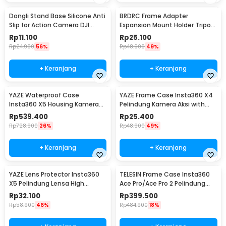
Dongli Stand Base Silicone Anti
BRDRC Frame Adapter
Slip for Action Camera DJI
Expansion Mount Holder Tripod
Pocket 3 - D-50
DJI OSMO Pocket 3 - BR1
Rp
11.100
Rp
25.100
Rp
24.900
56%
Rp
48.900
49%
+ Keranjang
+ Keranjang
YAZE Waterproof Case
YAZE Frame Case Insta360 X4
Insta360 X5 Housing Kamera
Pelindung Kamera Aksi with
Anti Air 50M - I3X5
Cold Shoe - I3X4I
Rp
539.400
Rp
25.400
Rp
728.900
26%
Rp
48.900
49%
+ Keranjang
+ Keranjang
YAZE Lens Protector Insta360
TELESIN Frame Case Insta360
X5 Pelindung Lensa High
Ace Pro/Ace Pro 2 Pelindung
Transparency - I3X5L
Kamera - S6-FMS-32-TIS
Rp
32.100
Rp
399.500
Rp
58.900
46%
Rp
484.900
18%