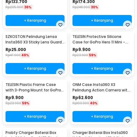
Rp
133.700
Rp
174.300
Rp
205.900
36%
Rp
248.900
30%
+ Keranjang
+ Keranjang
SZKOSTON Pelindung Lensa
TELESIN Protective Silicone
Insta360 X3 Sticky Lens Guard
Case for GoPro Hero 11 Mini -
Protector - SKX3
SPS-001
Rp
25.000
Rp
9.900
Rp
47.900
48%
Rp
23.900
59%
+ Keranjang
+ Keranjang
TELESIN Plastic Frame Case
ONM Case Insta360 X3
with 3-Prong Mount for GoPro
Pelindung Action Camera with
HERO11 Mini - FMS-002
Lens Cap Protector - ONM-X3
Rp
9.900
Rp
62.600
Rp
23.900
59%
Rp
103.900
40%
+ Keranjang
+ Keranjang
Probty Charger Baterai Box
Charger Baterai Box Insta360