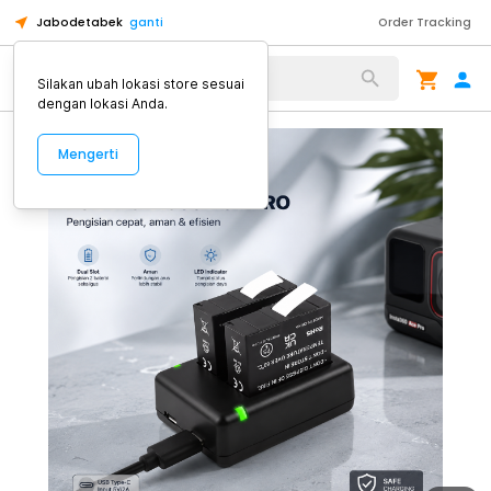
Jabodetabek
ganti
Order Tracking
Alat Kopi
Silakan ubah lokasi store sesuai
dengan lokasi Anda.
Mengerti