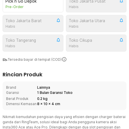
Pick n Go Depok
Toko Jakarta Pusat
Pre-Order
Habis
Toko Jakarta Barat
Toko Jakarta Utara
Habis
Habis
Toko Tangerang
Toko Cikupa
Habis
Habis
Tersedia bayar di tempat (COD)
Rincian Produk
Brand
Lainnya
Garansi
1 Bulan Garansi Toko
Berat Produk
0.2 kg
Dimensi Kemasan
8
x
10
x
4
cm
Nikmati kemudahan pengisian daya yang efisien dengan charger baterai
ganda dari RingTeam, solusi ideal bagi Anda pengguna kamera aksi
Insta360 Ace atau Ace Pro. Dilengkapi dengan dua slot pengisian dan