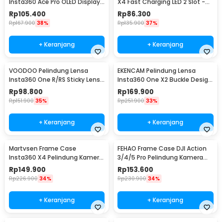
Insta360 Ace Pro OLED Display
X4 Fast Charging LED 2 Slot -
3 Slot - PRO-001
CH2-X4-02
Rp
105.400
Rp
86.300
Rp
167.900
38%
Rp
135.900
37%
+ Keranjang
+ Keranjang
VOODOO Pelindung Lensa
EKENCAM Pelindung Lensa
Insta360 One R/RS Sticky Lens
Insta360 One X2 Buckle Design
Guard Protector - VD105
Lens Protector - KC120
Rp
98.800
Rp
169.900
Rp
151.900
35%
Rp
251.900
33%
+ Keranjang
+ Keranjang
Martvsen Frame Case
FEHAO Frame Case DJI Action
Insta360 X4 Pelindung Kamera
3/4/5 Pro Pelindung Kamera
Aksi Shockproof - MT-X4
Aksi Shockproof - F45
Rp
149.900
Rp
153.600
Rp
226.900
34%
Rp
230.900
34%
+ Keranjang
+ Keranjang