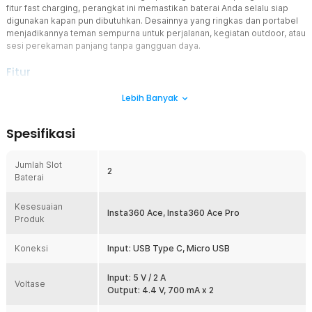
fitur fast charging, perangkat ini memastikan baterai Anda selalu siap
digunakan kapan pun dibutuhkan. Desainnya yang ringkas dan portabel
menjadikannya teman sempurna untuk perjalanan, kegiatan outdoor, atau
sesi perekaman panjang tanpa gangguan daya.
Fitur
Pengisian Ganda Cepat dan Efisien
Lebih Banyak
RingTeam menghadirkan teknologi fast charging yang mampu
mengisi dua baterai Insta360 Ace atau Ace Pro secara bersamaan
Spesifikasi
tanpa mengorbankan kecepatan. Kini Anda tidak perlu menunggu
lama untuk mengisi ulang satu per satu, cukup pasangkan kedua
baterai sekaligus, dan keduanya akan terisi penuh dalam waktu
Jumlah Slot
2
singkat.
Baterai
Indikator LED Cerdas untuk Status Pengisian
Kesesuaian
Dilengkapi dua lampu indikator LED independen, charger ini
Insta360 Ace, Insta360 Ace Pro
Produk
memudahkan Anda memantau status pengisian setiap baterai
secara akurat. Lampu merah menunjukkan baterai sedang diisi,
sementara hijau menandakan daya telah penuh dan siap digunakan.
Koneksi
Input: USB Type C, Micro USB
Sistem ini membantu Anda menghindari overcharge dan
memastikan pengisian yang efisien setiap waktu.
Input: 5 V / 2 A
Voltase
Proteksi Keamanan Lengkap
Output: 4.4 V, 700 mA x 2
Keselamatan baterai adalah prioritas utama RingTeam. Charger ini