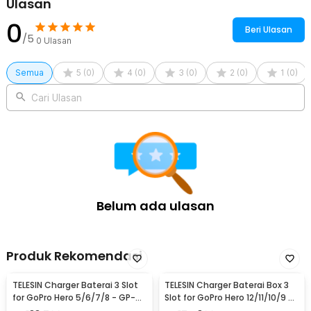
Ulasan
1 x Kabel USB Type C
0
Beri Ulasan
/5
0
Ulasan
Semua
5
(
0
)
4
(
0
)
3
(
0
)
2
(
0
)
1
(
0
)
Cari Ulasan
Belum ada ulasan
Produk Rekomendasi
TELESIN Charger Baterai 3 Slot
TELESIN Charger Baterai Box 3
for GoPro Hero 5/6/7/8 - GP-
Slot for GoPro Hero 12/11/10/9 -
BCG-502
GP-BCG-901