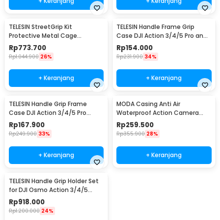
+ Keranjang
+ Keranjang
TELESIN StreetGrip Kit
TELESIN Handle Frame Grip
Protective Metal Cage
Case DJI Action 3/4/5 Pro and
Insta360 Ace Pro / Pro 2 - S6-
DJI Metal Cage - S6-FMS-24-
Rp
773.700
Rp
154.000
FMS-31-TIS
TDJ
Rp
1.044.900
26%
Rp
231.900
34%
+ Keranjang
+ Keranjang
TELESIN Handle Grip Frame
MODA Casing Anti Air
Case DJI Action 3/4/5 Pro
Waterproof Action Camera
Pelindung Kamera - S6-FMS-
Case for Insta360 X3 45M -
Rp
167.900
Rp
259.500
23-TDJ
DV4
Rp
249.900
33%
Rp
355.900
28%
+ Keranjang
+ Keranjang
TELESIN Handle Grip Holder Set
for DJI Osmo Action 3/4/5
Metal Cage - S6-FMS-22-TDJ
Rp
918.000
Rp
1.200.000
24%