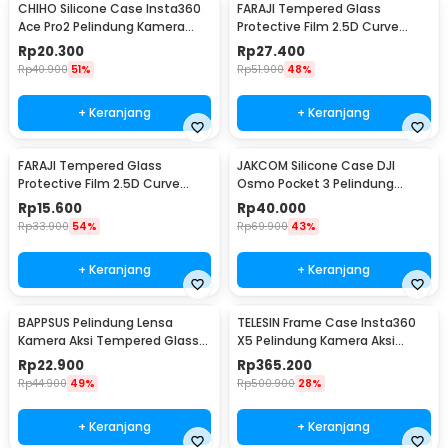
CHIHO Silicone Case Insta360
FARAJI Tempered Glass
Ace Pro2 Pelindung Kamera
Protective Film 2.5D Curve
Silikon - CH2
Insta360 Ace Pro2 - FR-25
Rp
20.300
Rp
27.400
Rp
40.900
51%
Rp
51.900
48%
+ Keranjang
+ Keranjang
FARAJI Tempered Glass
JAKCOM Silicone Case DJI
Protective Film 2.5D Curve
Osmo Pocket 3 Pelindung
Insta360 Ace Pro2 - FR-26
Kamera Silikon - JK-30
Rp
15.600
Rp
40.000
Rp
33.900
54%
Rp
69.900
43%
+ Keranjang
+ Keranjang
BAPPSUS Pelindung Lensa
TELESIN Frame Case Insta360
Kamera Aksi Tempered Glass
X5 Pelindung Kamera Aksi
for Insta360 GO3s - BPS-30
Cage Protection - S6-FMS-19-
Rp
22.900
Rp
365.200
TIS
Rp
44.900
49%
Rp
500.900
28%
+ Keranjang
+ Keranjang