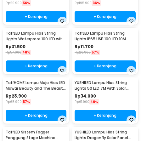
Rp
29.900
56%
Rp
195.900
36%
+ Keranjang
+ Keranjang
TaffLED Lampu Hias String
TaffLED Lampu Hias String
Lights Waterproof 100 LED with
Lights IP65 USB 100 LED 10M
Solar Panel - M071
Warm White - TDC-01
Rp
31.500
Rp
11.700
Rp
57.900
46%
Rp
26.900
57%
+ Keranjang
+ Keranjang
TaffHOME Lampu Meja Hias LED
YUSHILED Lampu Hias String
Mawar Beauty and The Beast
Lights 50 LED 7M with Solar
Warm White - AC01
Panel - M072
Rp
28.900
Rp
34.000
Rp
65.900
57%
Rp
61.900
46%
+ Keranjang
+ Keranjang
TaffLED Sistem Fogger
YUSHILED Lampu Hias String
Panggung Stage Machine
Lights Dragonfly Solar Panel