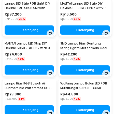
Lampu LED Strip RGB Light DIY
MALITAI Lampu LED Strip DIY
Flexible SMD 5050 5M with
Flexible 5050 RGB IP67 with USB
Remote
Controller 1M - SMD2835
Rp
97.200
Rp
16.500
Rp
149.900
36%
Rp
34.900
53%
+ Keranjang
+ Keranjang
MALITAI Lampu LED Strip DIY
SMD Lampu Hias Gantung
Flexible 5050 RGB IP67 with USB
String Lights Meteor Rain Cool
Controller 2M - SMD2835
White 30cm 8 PCS
Rp
24.800
Rp
42.200
Rp
47.900
49%
Rp
73.900
43%
+ Keranjang
+ Keranjang
Lampu Hias RGB Bawah Air
WuFang Lampu Balon LED RGB
Submersible Waterproof 10 LED
Multifungsi 50 PCS - XX50
with Remote - 13017
Rp
23.900
Rp
44.600
Rp
36.000
34%
Rp
76.900
43%
+ Keranjang
+ Keranjang