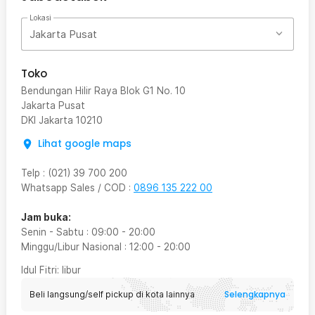
Lokasi
Jakarta Pusat
Toko
Bendungan Hilir Raya Blok G1 No. 10
Jakarta Pusat
DKI Jakarta
10210
Lihat google maps
Telp
:
(021) 39 700 200
Whatsapp Sales / COD
:
0896 135 222 00
Jam buka:
Senin - Sabtu
:
09:00
-
20:00
Minggu/Libur Nasional
:
12:00
-
20:00
Idul Fitri
: libur
Selengkapnya
Beli langsung/self pickup di kota lainnya