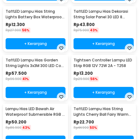
TaffLED Lampu Hias String
TaffLED Lampu Hias Dekorasi
Lights Battery Box Waterproof
String Solar Panel 30 LED 8
50 LED 5M - G5
Mode 6.5M - 896
Rp
12.300
Rp
43.800
Rp
27.900
56%
Rp
75.900
43%
+ Keranjang
+ Keranjang
TaffLED Lampu Hias Gorden
Tightsen Controller Lampu LED
String Lights 3x3M 300 LED Cool
Strip RGB 12V 72W 2A - T258
White 18W - 300L
Rp
57.500
Rp
13.200
Rp
96.900
41%
Rp
29.900
56%
+ Keranjang
+ Keranjang
Lampu Hias LED Bawah Air
TaffLED Lampu Hias String
Waterproof Submersible RGB 2
Lights Cherry Ball Fairy Warm
PCS with Remote - 13017
White 5M - LY20W
Rp
50.200
Rp
22.700
Rp
86.900
43%
Rp
44.900
50%