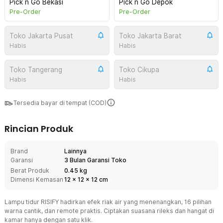
Pick n Go Bekasi
Pick n Go Depok
Pre-Order
Pre-Order
Toko Jakarta Pusat
Toko Jakarta Barat
Habis
Habis
Toko Tangerang
Toko Cikupa
Habis
Habis
Tersedia bayar di tempat (COD)
Rincian Produk
Brand
Lainnya
Garansi
3 Bulan Garansi Toko
Berat Produk
0.45 kg
Dimensi Kemasan
12
x
12
x
12
cm
Lampu tidur RISIFY hadirkan efek riak air yang menenangkan, 16 pilihan
warna cantik, dan remote praktis. Ciptakan suasana rileks dan hangat di
kamar hanya dengan satu klik.