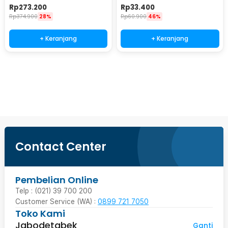
Ejector with RGB LED - KY-
IP65 8 Modes 20 LED - M088
Rp
273.200
Rp
33.400
LED500
Rp
374.900
28%
Rp
60.900
46%
+ Keranjang
+ Keranjang
Beli Sekarang
Contact Center
Pembelian Online
Telp : (021) 39 700 200
Customer Service (WA) :
0899 721 7050
Toko Kami
Jabodetabek
Ganti