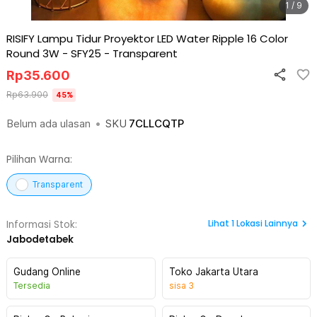
1 / 9
RISIFY Lampu Tidur Proyektor LED Water Ripple 16 Color
Round 3W - SFY25
-
Transparent
Rp
35.600
Rp
63.900
45
%
Belum ada ulasan
•
SKU
7CLLCQTP
Pilihan Warna:
Transparent
Lihat
1
Lokasi Lainnya
Informasi Stok:
Jabodetabek
Gudang Online
Toko Jakarta Utara
Tersedia
sisa
3