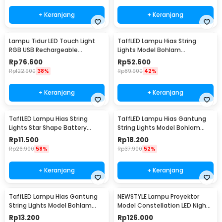
+ Keranjang
+ Keranjang
Lampu Tidur LED Touch Light
TaffLED Lampu Hias String
RGB USB Rechargeable
Lights Model Bohlam
1500mAh 5V 3W - F8-1
Waterproof 20 LED 5M - PD039
Rp
76.600
Rp
52.600
Rp
122.900
38%
Rp
89.900
42%
+ Keranjang
+ Keranjang
TaffLED Lampu Hias String
TaffLED Lampu Hias Gantung
Lights Star Shape Battery
String Lights Model Bohlam
Power 20 LED 3M - 2G11
Mini Waterproof 6M - ZYD0931
Rp
11.500
Rp
18.200
Rp
26.900
58%
Rp
37.900
52%
+ Keranjang
+ Keranjang
TaffLED Lampu Hias Gantung
NEWSTYLE Lampu Proyektor
String Lights Model Bohlam
Model Constellation LED Night
Mini Waterproof 3M - ZYD0931
Light 3W 5V - NL-USB
Rp
13.200
Rp
126.000