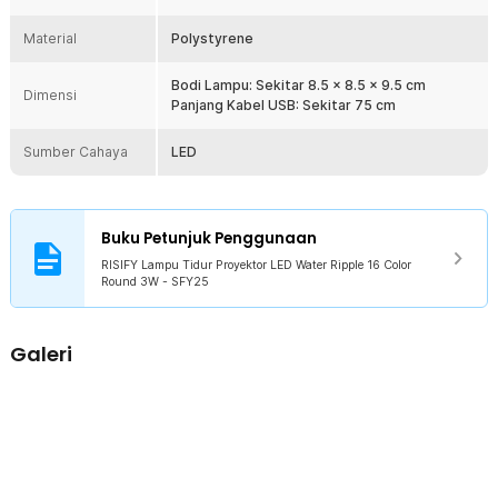
Rincian yang Anda dapatkan untuk pembelian produk ini:
1 x RISIFY Lampu Tidur Proyektor LED Water Ripple 16 Color
Material
Polystyrene
Round 3W - SFY25
1 x Remote Control
Bodi Lampu: Sekitar 8.5 x 8.5 x 9.5 cm
Dimensi
Panjang Kabel USB: Sekitar 75 cm
Sumber Cahaya
LED
Buku Petunjuk Penggunaan
RISIFY Lampu Tidur Proyektor LED Water Ripple 16 Color
Round 3W - SFY25
Galeri