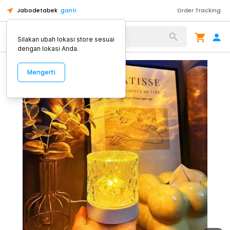
Jabodetabek
ganti
Order Tracking
Alat Kopi
Silakan ubah lokasi store sesuai
dengan lokasi Anda.
Mengerti