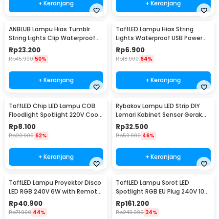
+ Keranjang
+ Keranjang
ANBLUB Lampu Hias Tumblr
TaffLED Lampu Hias String
String Lights Clip Waterproof
Lights Waterproof USB Power
20 LED 2M - 0606
50 LED 5M - SZ
Rp
23.200
Rp
6.900
Rp
45.900
50%
Rp
18.900
64%
+ Keranjang
+ Keranjang
TaffLED Chip LED Lampu COB
Rybakov Lampu LED Strip DIY
Floodlight Spotlight 220V Cool
Lemari Kabinet Sensor Gerak
White 6000K 50W - COB4060-
4.5W 1M - 2835
Rp
8.100
Rp
32.500
AC220-50
Rp
20.900
62%
Rp
59.900
46%
+ Keranjang
+ Keranjang
TaffLED Lampu Proyektor Disco
TaffLED Lampu Sorot LED
LED RGB 240V 6W with Remote
Spotlight RGB EU Plug 240V 10W
Control - CY-LV-RG
- L18RG
Rp
40.900
Rp
161.200
Rp
71.900
44%
Rp
240.900
34%