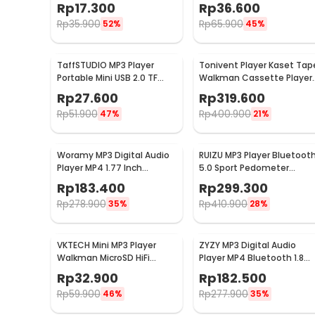
Portable With Clip
dan Layar LCD - ZC10
Rp
17.300
Rp
36.600
Rp
35.900
Rp
65.900
52%
45%
TaffSTUDIO MP3 Player
Tonivent Player Kaset Tap
Portable Mini USB 2.0 TF
Walkman Cassette Player
Card 80 mA - IRS9
Bluetooth FM Radio -
Rp
27.600
Rp
319.600
TON007B
Rp
51.900
Rp
400.900
47%
21%
Woramy MP3 Digital Audio
RUIZU MP3 Player Bluetoot
Player MP4 1.77 Inch
5.0 Sport Pedometer
Bluetooth 4.2 500mAh 8GB
Stopwatch Portable Clip
Rp
183.400
Rp
299.300
- SD-01
8GB - X52
Rp
278.900
Rp
410.900
35%
28%
VKTECH Mini MP3 Player
ZYZY MP3 Digital Audio
Walkman MicroSD HiFi
Player MP4 Bluetooth 1.8
Speaker - VK64
Inch HD 500mAh 8GB - SD
Rp
32.900
Rp
182.500
01/S308
Rp
59.900
Rp
277.900
46%
35%