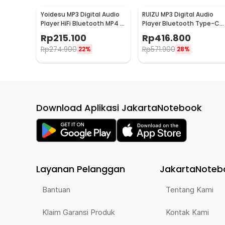
Yoidesu MP3 Digital Audio
RUIZU MP3 Digital Audio
Player HiFi Bluetooth MP4 2
Player Bluetooth Type-C
Inch 210mAh - SD-09
Plug Pedometer 64GB -
Rp
215.100
Rp
416.800
X80
Rp
274.900
Rp
571.900
22%
28%
Download Aplikasi JakartaNotebook
Layanan Pelanggan
JakartaNoteb
Bantuan
Tentang Kami
Klaim Garansi Produk
Kontak Kami