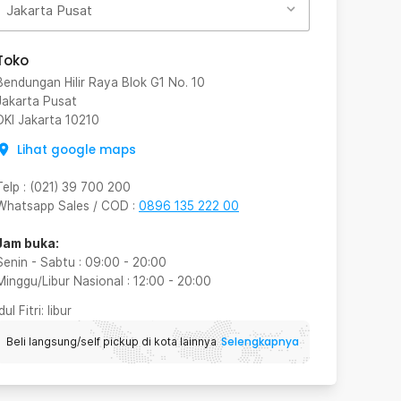
Jakarta Pusat
Toko
Bendungan Hilir Raya Blok G1 No. 10
Jakarta Pusat
DKI Jakarta
10210
Lihat google maps
Telp
:
(021) 39 700 200
Whatsapp Sales / COD
:
0896 135 222 00
Jam buka:
Senin - Sabtu
:
09:00
-
20:00
Minggu/Libur Nasional
:
12:00
-
20:00
Idul Fitri
: libur
Selengkapnya
Beli langsung/self pickup di kota lainnya