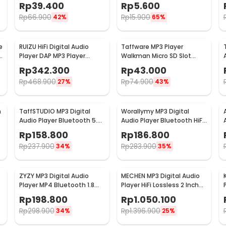
LCD with Flashlight -
108MHz
Rp
39.400
Rp
5.600
GC8945
Rp
66.900
Rp
15.900
42%
65%
e
RUIZU HiFi Digital Audio
Taffware MP3 Player
Player DAP MP3 Player
Walkman Micro SD Slot
Bluetooth 8GB - D29
Speaker Earphone 100mAh
Rp
342.300
Rp
43.000
- JM-003
Rp
468.900
Rp
74.900
27%
43%
h
TaffSTUDIO MP3 Digital
Worallymy MP3 Digital
Audio Player Bluetooth 5.0
Audio Player Bluetooth HiFi
HiFi Touchscreen - OK30
AB Repeat 1.77 Inch - S309
Rp
158.800
Rp
186.800
Rp
237.900
Rp
283.900
34%
35%
ZYZY MP3 Digital Audio
MECHEN MP3 Digital Audio
Player MP4 Bluetooth 1.8
Player HiFi Lossless 2 Inch
-
Inch HD 500mAh 16GB -
1500mAh 64GB - C2S
Rp
198.800
Rp
1.050.100
SD-01/S308
Rp
298.900
Rp
1.396.900
34%
25%