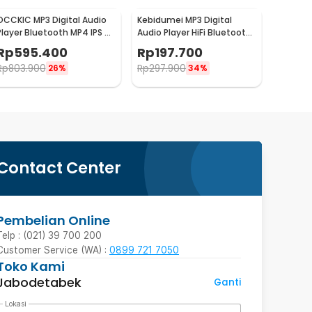
OCCKIC MP3 Digital Audio
Kebidumei MP3 Digital
Player Bluetooth MP4 IPS 4
Audio Player HiFi Bluetooth
Inch 16GB 1000mAh - X20
MP4 1.8 Inch 210mAh - X60
Rp
595.400
Rp
197.700
Rp
803.900
Rp
297.900
26%
34%
Contact Center
Pembelian Online
Telp : (021) 39 700 200
Customer Service (WA) :
0899 721 7050
Toko Kami
Jabodetabek
Ganti
Lokasi