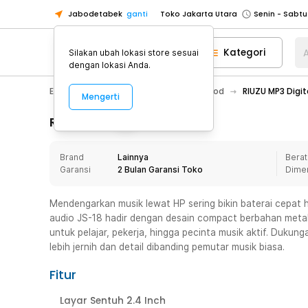
Jabodetabek
ganti
Toko Jakarta Utara
Toko Tangerang
Kategori
A
Silakan ubah lokasi store sesuai
Toko Cikupa
dengan lokasi Anda.
Pick n Go Jakarta Barat
Senin - J
Electronic
Audio
MP3 Player & iPod
RIUZU MP3 Digi
Mengerti
Pick n Go Bekasi
Senin - Jumat (08
Pick n Go Depok
Senin - Jumat (08
Rincian Produk
Toko Jakarta Pusat
Senin - Sabtu
Brand
Lainnya
Berat
Toko Jakarta Barat
Senin - Sabtu
Garansi
2 Bulan Garansi Toko
Dime
Toko Jakarta Utara
Toko Tangerang
Mendengarkan musik lewat HP sering bikin baterai cepat h
audio JS-18 hadir dengan desain compact berbahan metal 
Toko Cikupa
untuk pelajar, pekerja, hingga pecinta musik aktif. Dukun
Pick n Go Jakarta Barat
Senin - J
lebih jernih dan detail dibanding pemutar musik biasa.
Pick n Go Bekasi
Senin - Jumat (08
Fitur
Pick n Go Depok
Senin - Jumat (08
Layar Sentuh 2.4 Inch