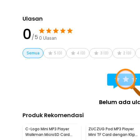
1 x Panduan Penggunaan
Ulasan
0
/5
0
Ulasan
Semua
5
(
0
)
4
(
0
)
3
(
0
)
2
(
0
)
Belum ada ul
Produk Rekomendasi
C-Logo Mini MP3 Player
ZUCZUG Pod MP3 Player
Walkman MicroSD Card
Mini TF Card dengan Klip