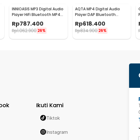
INNIOASIS MP3 Digital Audio
AQTA MP4 Digital Audio
Player HiFi Bluetooth MP4
Player DAP Bluetooth
2.4 Inch 1250mAh - Y1
Android 8.1 4 Inch 1750mAh
Rp
787.400
Rp
618.400
- Q8
Rp
1.062.900
Rp
834.900
26%
26%
ook
Ikuti Kami
Tiktok
Instagram