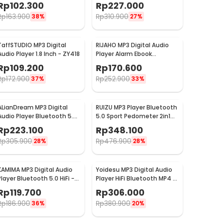
Inch - HK-4
Capture MP3 Player -
Rp
102.300
Rp
227.000
EC007
Rp
163.900
Rp
310.900
38%
27%
TaffSTUDIO MP3 Digital
RIJAHO MP3 Digital Audio
Audio Player 1.8 Inch - ZY418
Player Alarm Ebook
Bluetooth 4.2 - ATJ2127
Rp
109.200
Rp
170.600
Rp
172.900
Rp
252.900
37%
33%
ALianDream MP3 Digital
RUIZU MP3 Player Bluetooth
Audio Player Bluetooth 5.0
5.0 Sport Pedometer 2in1
300mAh 2.5 Inch - S301
Flashdisk - X69
Rp
223.100
Rp
348.100
Rp
305.900
Rp
476.900
28%
28%
KAMIMA MP3 Digital Audio
Yoidesu MP3 Digital Audio
Player Bluetooth 5.0 HiFi -
Player HiFi Bluetooth MP4 2
KM-50
Inch 210mAh 64GB - SD-08
Rp
119.700
Rp
306.000
Rp
186.900
Rp
380.900
36%
20%