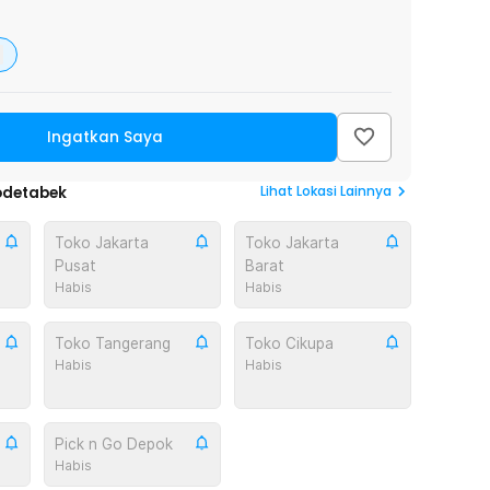
Ingatkan Saya
Lihat
Lokasi Lainnya
odetabek
Toko Jakarta
Toko Jakarta
Pusat
Barat
Habis
Habis
Toko Tangerang
Toko Cikupa
Habis
Habis
Pick n Go Depok
Habis