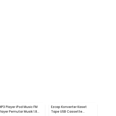
MP3 Player iPod Music FM
Ezcap Konverter Kaset
Player Pemutar Musik 1.8
Tape USB Cassette