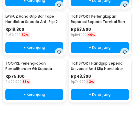
+ Keranjang
+ Keranjang
LAYFUZ Hand Grip Bar Tape
TaffSPORT Perlengkapan
Handlebar Sepeda Anti Slip 2
Reparasi Sepeda Tambal Ban
Roll - 70616
16 in 1 - PP06S
Rp
19.300
Rp
63.500
Rp
39.900
52%
Rp
104.900
40%
+ Keranjang
+ Keranjang
TOOPRE Perlengkapan
TaffSPORT Handgrip Sepeda
Pemeliharaan Gir Sepeda
Universal Anti Slip Handlebar
Hydraulic Brake Bleed Kit - 2021
Grip - BT1001
Rp
75.100
Rp
43.300
Rp
120.900
38%
Rp
74.900
43%
+ Keranjang
+ Keranjang
Ingatkan Saya