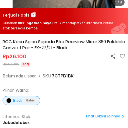
1 / 8
Terjual Habis
Gunakan fitur
Ingatkan Saya
untuk mendapatkan informasi ketika
stok tersedia kembali.
ROC Kaca Spion Sepeda Bike Rearview Mirror 360 Foldable
Convex 1 Pair - FK-27/21
-
Black
Rp
26.100
Rp
43.900
41
%
Belum ada ulasan
•
SKU
7CTPB1BK
Pilihan Warna:
Black
Habis
Lihat
Lokasi Lainnya
Informasi Stok:
Jabodetabek