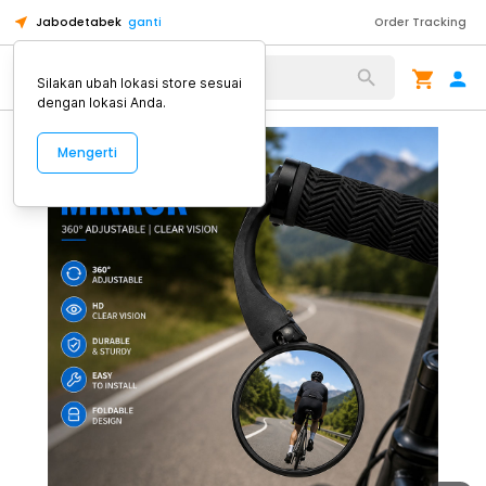
Jabodetabek
ganti
Order Tracking
Alat Kopi
Silakan ubah lokasi store sesuai
dengan lokasi Anda.
Mengerti