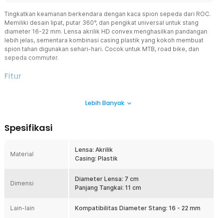
Tingkatkan keamanan berkendara dengan kaca spion sepeda dari ROC.
Memiliki desain lipat, putar 360°, dan pengikat universal untuk stang
diameter 16-22 mm. Lensa akrilik HD convex menghasilkan pandangan
lebih jelas, sementara kombinasi casing plastik yang kokoh membuat
spion tahan digunakan sehari-hari. Cocok untuk MTB, road bike, dan
sepeda commuter.
Fitur
Model Bulat Ergonomis
Lebih Banyak
Kaca spion sepeda ini didesain berbentuk bulat ergonomis dengan
kaca cembung. Dengan kaca ini, Anda dapat memantau kondisi lalu
lintas di belakang Anda lebih jelas dan sudut pandang yang luas.
Spesifikasi
Cocok digunakan saat bersepeda di kondisi jalanan atau trek yang
ramai.
Lensa: Akrilik
Fleksibel Universal 360º
Material
Casing: Plastik
Sistem buckle adjustable memungkinkan kaca spion sepeda
dipasang dengan mudah pada berbagai stang. Mekanisme putar
360° memudahkan pengaturan sudut pandang sesuai posisi duduk
Diameter Lensa: 7 cm
Dimensi
tanpa harus melepas spion dari stang. Desain pengunci juga
Panjang Tangkai: 11 cm
membantu menjaga posisi spion tetap stabil saat melewati jalan
bergelombang sehingga visibilitas tetap optimal.
Lain-lain
Kompatibilitas Diameter Stang: 16 - 22 mm