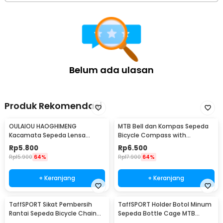
Belum ada ulasan
Produk Rekomendasi
OULAIOU HAOGHIMENG
MTB Bell dan Kompas Sepeda
Kacamata Sepeda Lensa
Bicycle Compass with
Mercury Cycling Outdoor Sport
Trumpet Bell Aluminium -
Rp
5.800
Rp
6.500
- 3015
R2194
Rp
15.900
64%
Rp
17.900
64%
+ Keranjang
+ Keranjang
TaffSPORT Sikat Pembersih
TaffSPORT Holder Botol Minum
Rantai Sepeda Bicycle Chain
Sepeda Bottle Cage MTB
Cleaning Brush - YQ012
Adjustable - TMD05B