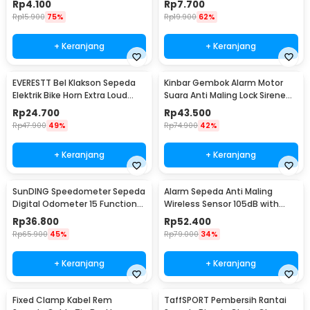
Rp
4.100
Rp
7.700
Rp
15.900
75%
Rp
19.900
62%
+ Keranjang
+ Keranjang
EVERESTT Bel Klakson Sepeda
Kinbar Gembok Alarm Motor
Elektrik Bike Horn Extra Loud
Suara Anti Maling Lock Sirene
95dB - SB-205
10mm - GA14
Rp
24.700
Rp
43.500
Rp
47.900
49%
Rp
74.900
42%
+ Keranjang
+ Keranjang
SunDING Speedometer Sepeda
Alarm Sepeda Anti Maling
Digital Odometer 15 Function
Wireless Sensor 105dB with
LCD Display - SD-548B
Remote Control - TE-168
Rp
36.800
Rp
52.400
Rp
65.900
45%
Rp
79.000
34%
+ Keranjang
+ Keranjang
Fixed Clamp Kabel Rem
TaffSPORT Pembersih Rantai