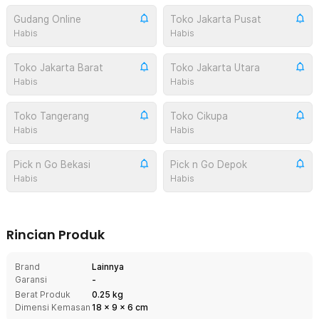
Gudang Online
Toko Jakarta Pusat
Habis
Habis
Toko Jakarta Barat
Toko Jakarta Utara
Habis
Habis
Toko Tangerang
Toko Cikupa
Habis
Habis
Pick n Go Bekasi
Pick n Go Depok
Habis
Habis
Rincian Produk
Brand
Lainnya
Garansi
-
Berat Produk
0.25 kg
Dimensi Kemasan
18
x
9
x
6
cm