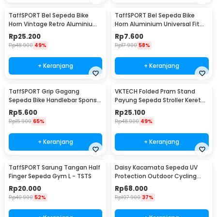
TaffSPORT Bel Sepeda Bike
TaffSPORT Bel Sepeda Bike
Horn Vintage Retro Aluminium
Horn Aluminium Universal Fit
Alloy 85dB - CL-05
85dB - CL-6
Rp
25.200
Rp
7.600
Rp
48.900
49%
Rp
17.900
58%
+ Keranjang
+ Keranjang
TaffSPORT Grip Gagang
VKTECH Folded Pram Stand
Sepeda Bike Handlebar Spons
Payung Sepeda Stroller Kereta
Grip 1 Pair - GH-081H
Bayi - LS4G
Rp
5.600
Rp
25.100
Rp
15.900
65%
Rp
48.900
49%
+ Keranjang
+ Keranjang
TaffSPORT Sarung Tangan Half
Daisy Kacamata Sepeda UV
Finger Sepeda Gym L - TSTS
Protection Outdoor Cycling
Sunglasses - X7
Rp
20.000
Rp
68.000
Rp
40.900
52%
Rp
107.900
37%