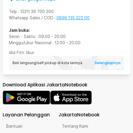
Telp
:
(021) 39 700 200
Whatsapp Sales / COD
:
0896 135 222 00
Jam buka:
Senin - Sabtu
:
09:00
-
20:00
Minggu/Libur Nasional
:
12:00
-
20:00
Idul Fitri
: libur
Selengkapnya
Beli langsung/self pickup di kota lainnya
Download Aplikasi JakartaNotebook
Layanan Pelanggan
JakartaNotebook
Bantuan
Tentang Kami