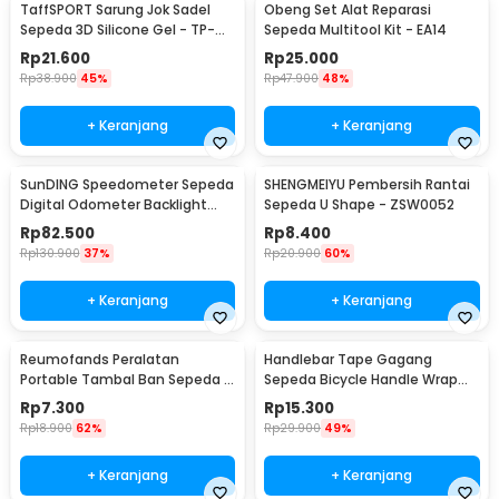
TaffSPORT Sarung Jok Sadel
Obeng Set Alat Reparasi
Sepeda 3D Silicone Gel - TP-
Sepeda Multitool Kit - EA14
ZT01
Rp
21.600
Rp
25.000
Rp
38.900
45%
Rp
47.900
48%
+ Keranjang
+ Keranjang
SunDING Speedometer Sepeda
SHENGMEIYU Pembersih Rantai
Digital Odometer Backlight
Sepeda U Shape - ZSW0052
LCD Waterproof - SD-563A
Rp
82.500
Rp
8.400
Rp
130.900
37%
Rp
20.900
60%
+ Keranjang
+ Keranjang
Reumofands Peralatan
Handlebar Tape Gagang
Portable Tambal Ban Sepeda -
Sepeda Bicycle Handle Wrap
RM21388
2M 30mm 2 PCS - GH-081H
Rp
7.300
Rp
15.300
Rp
18.900
62%
Rp
29.900
49%
+ Keranjang
+ Keranjang