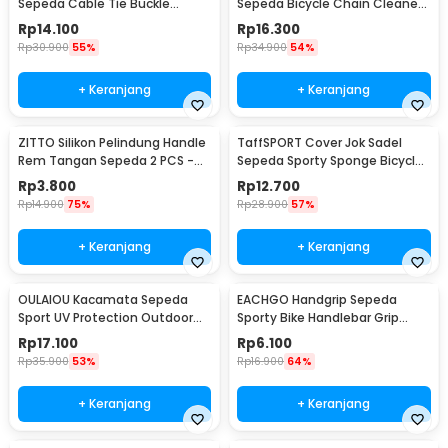
Sepeda Cable Tie Buckle
Sepeda Bicycle Chain Cleaner
Organizer 5 PCS
Scrubber - YHW10-258
Rp
14.100
Rp
16.300
Rp
30.900
55%
Rp
34.900
54%
+ Keranjang
+ Keranjang
ZITTO Silikon Pelindung Handle
TaffSPORT Cover Jok Sadel
Rem Tangan Sepeda 2 PCS -
Sepeda Sporty Sponge Bicycle
M187
Seat Universal - HM847
Rp
3.800
Rp
12.700
Rp
14.900
75%
Rp
28.900
57%
+ Keranjang
+ Keranjang
OULAIOU Kacamata Sepeda
EACHGO Handgrip Sepeda
Sport UV Protection Outdoor
Sporty Bike Handlebar Grip
Cycling Sunglasses - AJ1
Silicone 1 Pair - STD
Rp
17.100
Rp
6.100
Rp
35.900
53%
Rp
16.900
64%
+ Keranjang
+ Keranjang