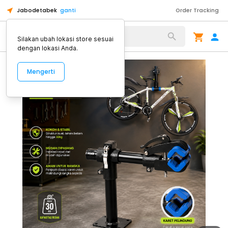
Jabodetabek
ganti
Order Tracking
Alat Kopi
Silakan ubah lokasi store sesuai
dengan lokasi Anda.
Mengerti