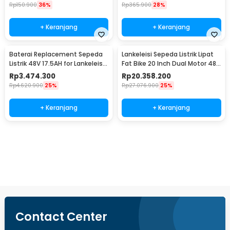
Rp
150.900
36%
Rp
365.900
28%
+ Keranjang
+ Keranjang
Baterai Replacement Sepeda
Lankeleisi Sepeda Listrik Lipat
Listrik 48V 17.5AH for Lankeleisi
Fat Bike 20 Inch Dual Motor 48V
X3000Plus
20Ah - X3000 MAX
Rp
3.474.300
Rp
20.358.200
Rp
4.620.900
25%
Rp
27.076.900
25%
+ Keranjang
+ Keranjang
Beli Sekarang
Contact Center