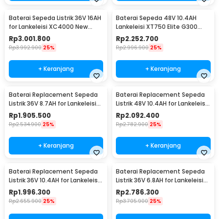
Baterai Sepeda Listrik 36V 16AH
Baterai Sepeda 48V 10.4AH
for Lankeleisi XC4000 New
Lankeleisi XT750 Elite G300
Model - LN-J1-10S5P
New X2000 G660
Rp
3.001.800
Rp
2.252.700
Rp
3.992.900
25%
Rp
2.996.900
25%
+ Keranjang
+ Keranjang
Baterai Replacement Sepeda
Baterai Replacement Sepeda
Listrik 36V 8.7AH for Lankeleisi
Listrik 48V 10.4AH for Lankeleisi
G100 - SDK114
T8 Elite
Rp
1.905.500
Rp
2.092.400
Rp
2.534.900
25%
Rp
2.782.900
25%
+ Keranjang
+ Keranjang
Baterai Replacement Sepeda
Baterai Replacement Sepeda
Listrik 36V 10.4AH for Lankeleisi
Listrik 36V 6.8AH for Lankeleisi
New RS600
S600
Rp
1.996.300
Rp
2.786.300
Rp
2.655.900
25%
Rp
3.705.900
25%