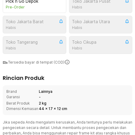
Pick n Go Depok
Toko Jakarta Pusat
Pre-Order
Habis
Toko Jakarta Barat
Toko Jakarta Utara
Habis
Habis
Toko Tangerang
Toko Cikupa
Habis
Habis
Tersedia bayar di tempat (COD)
Rincian Produk
Brand
Lainnya
Garansi
-
Berat Produk
2 kg
Dimensi Kemasan
44
x
17
x
12
cm
Jika sepeda Anda mengalami kerusakan, Anda tentunya perlu melakukan
pengecekan secara detail. Untuk membantu proses pengecekan dan
perbaikan, Anda bisa menggunakan repair frame kit atau rangka khusus