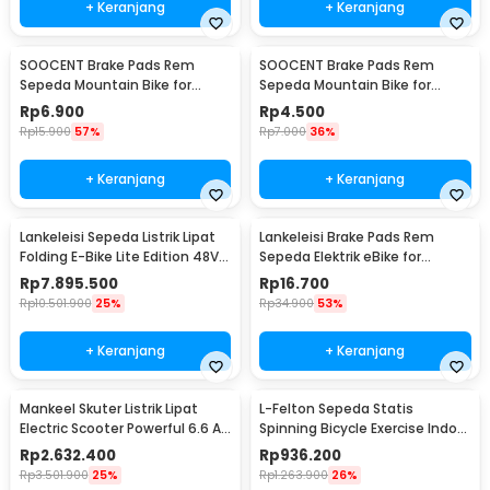
+ Keranjang
+ Keranjang
SOOCENT Brake Pads Rem
SOOCENT Brake Pads Rem
Sepeda Mountain Bike for
Sepeda Mountain Bike for
Shimano M445 M355 M395 -
Shimano BB5 - SZ911
Rp
6.900
Rp
4.500
SZ911
Rp
15.900
57%
Rp
7.000
36%
+ Keranjang
+ Keranjang
Lankeleisi Sepeda Listrik Lipat
Lankeleisi Brake Pads Rem
Folding E-Bike Lite Edition 48V
Sepeda Elektrik eBike for
8.7Ah - G660
Lankeleisi
Rp
7.895.500
Rp
16.700
Rp
10.501.900
25%
Rp
34.900
53%
+ Keranjang
+ Keranjang
Mankeel Skuter Listrik Lipat
L-Felton Sepeda Statis
Electric Scooter Powerful 6.6 AH
Spinning Bicycle Exercise Indoor
8.5 Inch - M187
Gym Bike - LF110
Rp
2.632.400
Rp
936.200
Rp
3.501.900
25%
Rp
1.263.900
26%