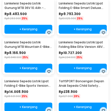
Lankeleisi Sepeda Listrik
Lankeleisi Sepeda Listrik Lipat
Gunung MTB 36V 10.4Ah -
Folding E-Bike Smart Deluxe
RS600
48V 10.4Ah - G650
Rp
8.483.500
Rp
9.793.300
Rp
11.283.900
25%
Rp
13.025.900
25%
+ Keranjang
+ Keranjang
Lankeleisi Sepeda Listrik
Lankeleisi Sepeda Listrik Lipat
Gunung MTB Mountain E-Bike
Folding Bike Elite Version 48V
48V 10Ah - MX3.8
10.4Ah - XT750
Rp
8.156.900
Rp
10.727.200
Rp
10.848.900
25%
Rp
14.234.900
25%
+ Keranjang
+ Keranjang
Lankeleisi Sepeda Listrik Lipat
TaffSPORT Boncengan Depan
Folding E-Bike Sports Version
Anak Sepeda Child Safety
48V 10Ah - XT750
Front Seat - Z1
Rp
14.008.900
Rp
238.900
Rp
18.631.900
25%
Rp
327.900
28%
+ Keranjang
+ Keranjang