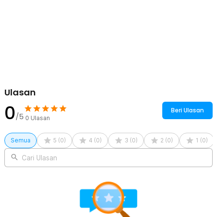
Kelengkapan Produk
Rincian yang Anda dapatkan untuk pembelian produk ini:
1 x ROCES Alat Penyangga Perbaikan Rangka Sepeda Bicycle
Repair Frame Kit - MT45
1 x Set Baut dan Fisher
Ulasan
0
Beri Ulasan
/5
0
Ulasan
Semua
5
(
0
)
4
(
0
)
3
(
0
)
2
(
0
)
1
(
0
)
Cari Ulasan