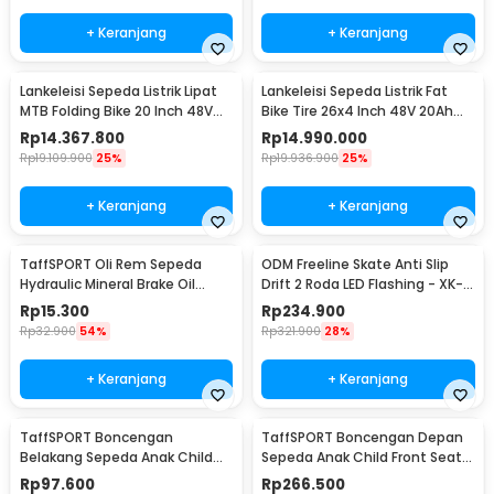
+ Keranjang
+ Keranjang
Lankeleisi Sepeda Listrik Lipat
Lankeleisi Sepeda Listrik Fat
MTB Folding Bike 20 Inch 48V
Bike Tire 26x4 Inch 48V 20Ah
17.5Ah - X3000 Plus
with Saddle - MG600 Plus
Rp
14.367.800
Rp
14.990.000
Rp
19.109.900
25%
Rp
19.936.900
25%
+ Keranjang
+ Keranjang
TaffSPORT Oli Rem Sepeda
ODM Freeline Skate Anti Slip
Hydraulic Mineral Brake Oil
Drift 2 Roda LED Flashing - XK-
60ml for Shimano - DT01
SK0004
Rp
15.300
Rp
234.900
Rp
32.900
54%
Rp
321.900
28%
+ Keranjang
+ Keranjang
TaffSPORT Boncengan
TaffSPORT Boncengan Depan
Belakang Sepeda Anak Child
Sepeda Anak Child Front Seat
Safety Back Seat - Y11
with Pedal - Z7
Rp
97.600
Rp
266.500