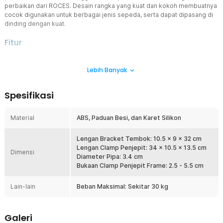
perbaikan dari ROCES. Desain rangka yang kuat dan kokoh membuatnya
cocok digunakan untuk berbagai jenis sepeda, serta dapat dipasang di
dinding dengan kuat.
Fitur
Praktis dan Tahan Lama
Lebih Banyak
Ketika Anda sudah menempelkan alat ini ke tembok, maka proses
pengecekan sepeda pun menjadi lebih praktis. Anda tidak perlu
lagi terus-menerus memegang rangka sepeda dan bisa melakukan
Spesifikasi
pengecekan ataupun reparasi dengan lebih fokus.
Penjepit yang Dapat Disesuaikan
Material
ABS, Paduan Besi, dan Karet Silikon
Pada bagian penjepit terdapat pengencang yang bisa Anda atur
sesuai dengan besar diameter rangka sepeda Anda. Selain itu,
bagian mulut penjepit juga sudah ditutupi dengan karet silikon.
Lengan Bracket Tembok: 10.5 x 9 x 32 cm
Rangka sepeda Anda tidak akan tergores atau lecet saat diletakkan
Lengan Clamp Penjepit: 34 x 10.5 x 13.5 cm
Dimensi
pada penjepit. Uniknya lagi, bagian bracket juga bisa dinaik-
Diameter Pipa: 3.4 cm
turunkan dengan sistem penguncian.
Bukaan Clamp Penjepit Frame: 2.5 - 5.5 cm
Kompatibilitas
Lain-lain
Beban Maksimal: Sekitar 30 kg
Cengkraman alat ini cocok digunakan untuk sepeda lipat, sepeda
gunung, sepeda jalan raya, sepeda santai dan sepeda lainnya. Anda
juga bisa menggunakan alat ke berbagai merk sepeda yang ada di
Galeri
pasaran Indonesia.