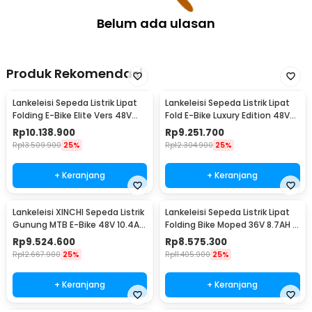
Belum ada ulasan
Produk Rekomendasi
Lankeleisi Sepeda Listrik Lipat
Lankeleisi Sepeda Listrik Lipat
Folding E-Bike Elite Vers 48V
Fold E-Bike Luxury Edition 48V
10.4Ah - XT600
10.4Ah - G660
Rp
10.138.900
Rp
9.251.700
Rp
13.509.900
25%
Rp
12.304.900
25%
+ Keranjang
+ Keranjang
Lankeleisi XINCHI Sepeda Listrik
Lankeleisi Sepeda Listrik Lipat
Gunung MTB E-Bike 48V 10.4AH
Folding Bike Moped 36V 8.7AH -
- T8
G100
Rp
9.524.600
Rp
8.575.300
Rp
12.667.900
25%
Rp
11.405.900
25%
+ Keranjang
+ Keranjang