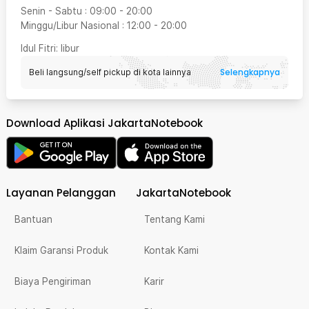
Senin - Sabtu
:
09:00
-
20:00
Minggu/Libur Nasional
:
12:00
-
20:00
Idul Fitri
: libur
Selengkapnya
Beli langsung/self pickup di kota lainnya
Download Aplikasi JakartaNotebook
Layanan Pelanggan
JakartaNotebook
Bantuan
Tentang Kami
Klaim Garansi Produk
Kontak Kami
Biaya Pengiriman
Karir