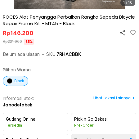
1 / 10
ROCES Alat Penyangga Perbaikan Rangka Sepeda Bicycle
Repair Frame Kit - MT45
-
Black
Rp
146.200
Rp
221.900
35
%
Belum ada ulasan
•
SKU
7RHACBBK
Pilihan Warna:
Black
Lihat
Lokasi Lainnya
Informasi Stok:
Jabodetabek
Gudang Online
Pick n Go Bekasi
Tersedia
Pre-Order