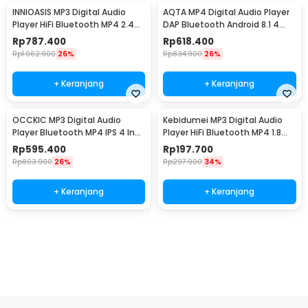
INNIOASIS MP3 Digital Audio
AQTA MP4 Digital Audio Player
Player HiFi Bluetooth MP4 2.4
DAP Bluetooth Android 8.1 4
Inch 1250mAh - Y1
Inch 1750mAh - Q8
Rp
787.400
Rp
618.400
Rp
1.062.900
26%
Rp
834.900
26%
+ Keranjang
+ Keranjang
OCCKIC MP3 Digital Audio
Kebidumei MP3 Digital Audio
Player Bluetooth MP4 IPS 4 Inch
Player HiFi Bluetooth MP4 1.8
16GB 1000mAh - X20
Inch 210mAh - X60
Rp
595.400
Rp
197.700
Rp
803.900
26%
Rp
297.900
34%
+ Keranjang
+ Keranjang
Beli Sekarang