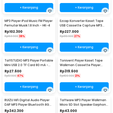
+ Keranjang
+ Keranjang
MP3 Player iPod Music FM Player
Ezcap Konverter Kaset Tape
Pemutar Musik 1.8 Inch - HK-4
USB Cassette Capture MP3
Player - EC007
Rp
102.300
Rp
227.000
Rp
163.900
38%
Rp
310.900
27%
+ Keranjang
+ Keranjang
TaffSTUDIO MP3 Player Portable
Tonivent Player Kaset Tape
Mini USB 2.0 TF Card 80 mA -
Walkman Cassette Player
IRS9
Bluetooth FM Radio - TON007B
Rp
27.600
Rp
319.600
Rp
51.900
47%
Rp
400.900
21%
+ Keranjang
+ Keranjang
RUIZU HiFi Digital Audio Player
Taffware MP3 Player Walkman
DAP MP3 Player Bluetooth 8GB
Micro SD Slot Speaker Earphone
- D29
100mAh - JM-003
Rp
342.300
Rp
43.000