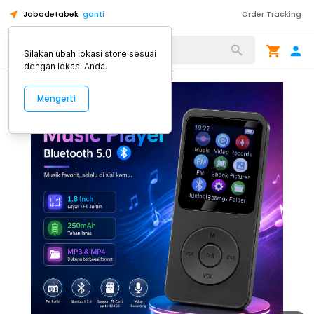
Jabodetabek
ganti
Order Tracking
Alat Kopi
Silakan ubah lokasi store sesuai
dengan lokasi Anda.
Mengerti