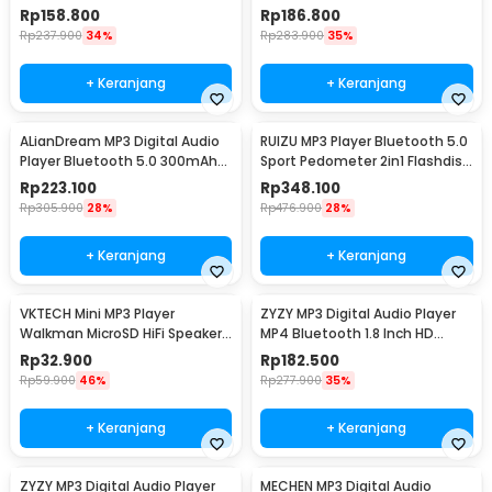
Touchscreen - OK30
1.77 Inch - S309
Rp
158.800
Rp
186.800
Rp
237.900
34%
Rp
283.900
35%
+ Keranjang
+ Keranjang
ALianDream MP3 Digital Audio
RUIZU MP3 Player Bluetooth 5.0
Player Bluetooth 5.0 300mAh
Sport Pedometer 2in1 Flashdisk
2.5 Inch - S301
- X69
Rp
223.100
Rp
348.100
Rp
305.900
28%
Rp
476.900
28%
+ Keranjang
+ Keranjang
VKTECH Mini MP3 Player
ZYZY MP3 Digital Audio Player
Walkman MicroSD HiFi Speaker
MP4 Bluetooth 1.8 Inch HD
- VK64
500mAh 8GB - SD-01/S308
Rp
32.900
Rp
182.500
Rp
59.900
46%
Rp
277.900
35%
+ Keranjang
+ Keranjang
ZYZY MP3 Digital Audio Player
MECHEN MP3 Digital Audio