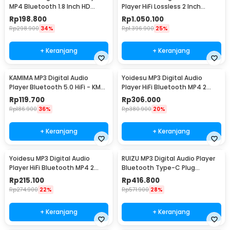
MP4 Bluetooth 1.8 Inch HD
Player HiFi Lossless 2 Inch
500mAh 16GB - SD-01/S308
1500mAh 64GB - C2S
Rp
198.800
Rp
1.050.100
Rp
298.900
34%
Rp
1.396.900
25%
+ Keranjang
+ Keranjang
KAMIMA MP3 Digital Audio
Yoidesu MP3 Digital Audio
Player Bluetooth 5.0 HiFi - KM-
Player HiFi Bluetooth MP4 2
50
Inch 210mAh 64GB - SD-08
Rp
119.700
Rp
306.000
Rp
186.900
36%
Rp
380.900
20%
+ Keranjang
+ Keranjang
Yoidesu MP3 Digital Audio
RUIZU MP3 Digital Audio Player
Player HiFi Bluetooth MP4 2
Bluetooth Type-C Plug
Inch 210mAh - SD-09
Pedometer 64GB - X80
Rp
215.100
Rp
416.800
Rp
274.900
22%
Rp
571.900
28%
+ Keranjang
+ Keranjang