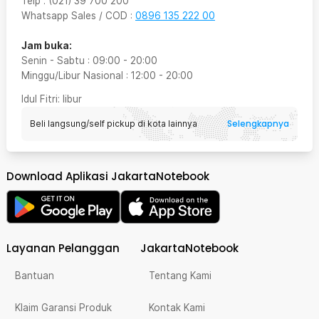
Telp
:
(021) 39 700 200
Whatsapp Sales / COD
:
0896 135 222 00
Jam buka:
Senin - Sabtu
:
09:00
-
20:00
Minggu/Libur Nasional
:
12:00
-
20:00
Idul Fitri
: libur
Selengkapnya
Beli langsung/self pickup di kota lainnya
Download Aplikasi JakartaNotebook
Layanan Pelanggan
JakartaNotebook
Bantuan
Tentang Kami
Klaim Garansi Produk
Kontak Kami