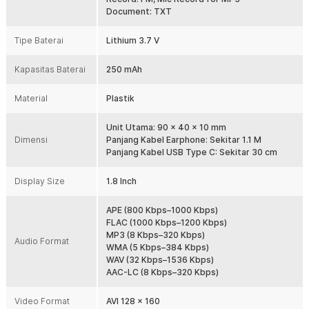
delay membuat pemutaran musik tetap sinkron dan nyaman
Document: TXT
digunakan dalam berbagai aktivitas. Fitur ini juga memberikan
instan tanpa kabel yang lebih praktis.
Tipe Baterai
Lithium 3.7 V
Layar 1,8 Inch
Kapasitas Baterai
Layar 1.8 Inch HD memberikan tampilan yang tajam dan nyaman
250 mAh
untuk navigasi visual, sementara tombol fisik memungkinkan
pengoperasian yang sangat mudah. Dipadukan dengan tombol
Material
Plastik
yang responsif, penggunaan tetap nyaman bahkan saat bergerak.
Multifungsi dan Desain Portabel
Unit Utama: 90 x 40 x 10 mm
Dimensi
Tak hanya untuk memutar musik, RockStar juga dibekali fitur
Panjang Kabel Earphone: Sekitar 1.1 M
tambahan seperti pemutar video, perekam suara, ebook, radio FM,
Panjang Kabel USB Type C: Sekitar 30 cm
dan pedometer. Semua fungsi dapat diakses dengan tombol
menyelam yang mudah digunakan. Desainnya yang kecil dan
Display Size
1.8 Inch
ramping membuat MP3 player ini mudah disimpan di saku dan siap
menemani Anda ke mana saja tanpa merepotkan.
APE (800 Kbps–1000 Kbps)
Kapasitas Baterai 250 mAh
FLAC (1000 Kbps–1200 Kbps)
Ditenagai baterai lithium 250 mAh dengan tegangan 3.7 V, MP3
MP3 (8 Kbps–320 Kbps)
Audio Format
player ini dirancang untuk penggunaan harian yang praktis.
WMA (5 Kbps–384 Kbps)
Konsumsi daya yang efisien mendukung pemutaran musik dan fitur
WAV (32 Kbps–1536 Kbps)
lainnya dalam waktu yang cukup untuk aktivitas harian. Cocok
AAC-LC (8 Kbps–320 Kbps)
digunakan sebagai pemutar musik cadangan atau perangkat utama
tanpa sering mengisi ulang.
Video Format
AVI 128 × 160