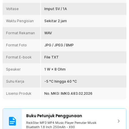
Kelengkapan Produk
Voltase
Imput 5V / 1A
Rincian yang Anda dapatkan untuk pembelian produk ini:
Waktu Pengisian
Sekitar 2 jam
1 x RockStar MP3 MP4 Music Player Pemutar Musik Bluetooth 1.8
Inch 250mAh - X90
1 x Earphone
Format Rekaman
WAV
1 x Kabel USB Type C
1 x Panduan Penggunaan
Format Foto
JPG / JPEG / BMP
Format E-book
File TXT
Speaker
1 W × 8 Ohm
Suhu Kerja
-5 °C hingga 40 °C
Lisensi Produk
No. MKG: IMKG.483.02.2026
Buku Petunjuk Penggunaan
RockStar MP3 MP4 Music Player Pemutar Musik
Bluetooth 1.8 Inch 250mAh - X90