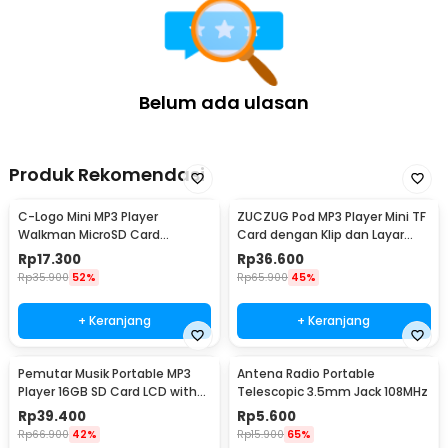
Belum ada ulasan
Produk Rekomendasi
C-Logo Mini MP3 Player
ZUCZUG Pod MP3 Player Mini TF
Walkman MicroSD Card
Card dengan Klip dan Layar
Portable With Clip
LCD - ZC10
Rp
17.300
Rp
36.600
Rp
35.900
52%
Rp
65.900
45%
+ Keranjang
+ Keranjang
Pemutar Musik Portable MP3
Antena Radio Portable
Player 16GB SD Card LCD with
Telescopic 3.5mm Jack 108MHz
Flashlight - GC8945
Rp
39.400
Rp
5.600
Rp
66.900
42%
Rp
15.900
65%