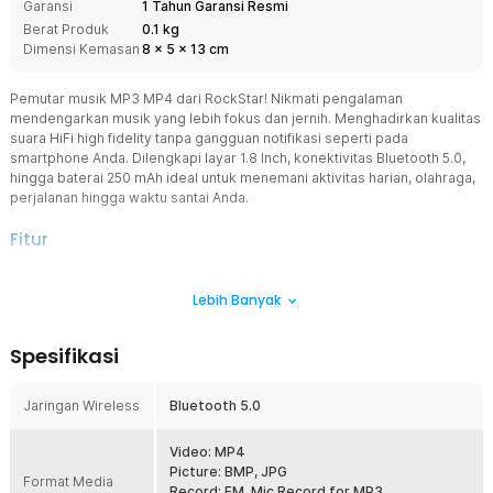
Garansi
1 Tahun Garansi Resmi
Berat Produk
0.1 kg
Dimensi Kemasan
8
x
5
x
13
cm
Pemutar musik MP3 MP4 dari RockStar! Nikmati pengalaman
mendengarkan musik yang lebih fokus dan jernih. Menghadirkan kualitas
suara HiFi high fidelity tanpa gangguan notifikasi seperti pada
smartphone Anda. Dilengkapi layar 1.8 Inch, konektivitas Bluetooth 5.0,
hingga baterai 250 mAh ideal untuk menemani aktivitas harian, olahraga,
perjalanan hingga waktu santai Anda.
Fitur
Kualitas Suara HiFi Jernih dan Presisi
Lebih Banyak
Pemutar musik MP3 mampu menghasilkan kualitas suara yang lebih
jernih dan detail dibandingkan pemutar musik standar. Teknologi
audio HiFi menghadirkan dinamis yang luas dan distorsi rentang
Spesifikasi
rendah, sehingga setiap instrumen dan vokal terdengar lebih
natural dan seimbang. Pengalaman mendengarkan musik menjadi
jauh lebih imersif dan memuaskan.
Jaringan Wireless
Bluetooth 5.0
Bluetooth Cepat dan Stabil
Dilengkapi bluetooth versi 5.0 yang lebih stabil dan hemat daya,
Video: MP4
Anda dapat menikmati musik secara nirkabel menggunakan
Picture: BMP, JPG
Format Media
earphone atau speaker favorit. Koneksi yang cepat dan minim
Record: FM, Mic Record for MP3