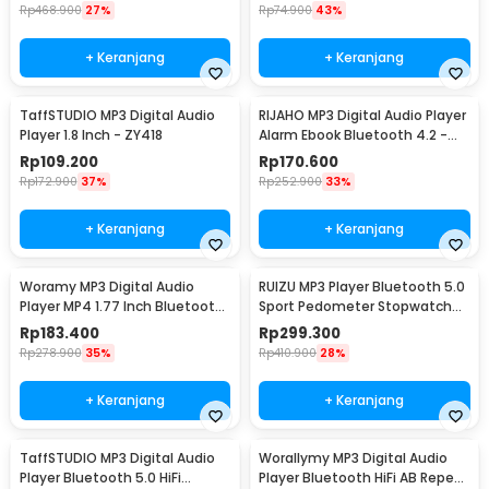
Rp
468.900
27%
Rp
74.900
43%
+ Keranjang
+ Keranjang
TaffSTUDIO MP3 Digital Audio
RIJAHO MP3 Digital Audio Player
Player 1.8 Inch - ZY418
Alarm Ebook Bluetooth 4.2 -
ATJ2127
Rp
109.200
Rp
170.600
Rp
172.900
37%
Rp
252.900
33%
+ Keranjang
+ Keranjang
Woramy MP3 Digital Audio
RUIZU MP3 Player Bluetooth 5.0
Player MP4 1.77 Inch Bluetooth
Sport Pedometer Stopwatch
4.2 500mAh 8GB - SD-01
Portable Clip 8GB - X52
Rp
183.400
Rp
299.300
Rp
278.900
35%
Rp
410.900
28%
+ Keranjang
+ Keranjang
TaffSTUDIO MP3 Digital Audio
Worallymy MP3 Digital Audio
Player Bluetooth 5.0 HiFi
Player Bluetooth HiFi AB Repeat