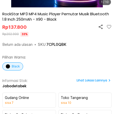
1 / 10
RockStar MP3 MP4 Music Player Pemutar Musik Bluetooth
1.8 Inch 250mAh - X90
-
Black
Rp
137.800
Rp
202.900
33
%
Belum ada ulasan
•
SKU
7CPL0QBK
Pilihan Warna:
Black
Lihat
Lokasi Lainnya
Informasi Stok:
Jabodetabek
Gudang Online
Toko Tangerang
sisa
7
sisa
10