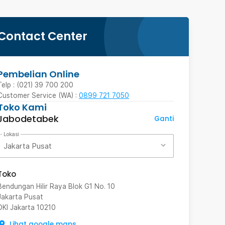
Contact Center
Pembelian Online
Telp : (021) 39 700 200
Customer Service (WA) :
0899 721 7050
Toko Kami
Jabodetabek
Ganti
Lokasi
Jakarta Pusat
Toko
Bendungan Hilir Raya Blok G1 No. 10
Jakarta Pusat
DKI Jakarta
10210
Lihat google maps