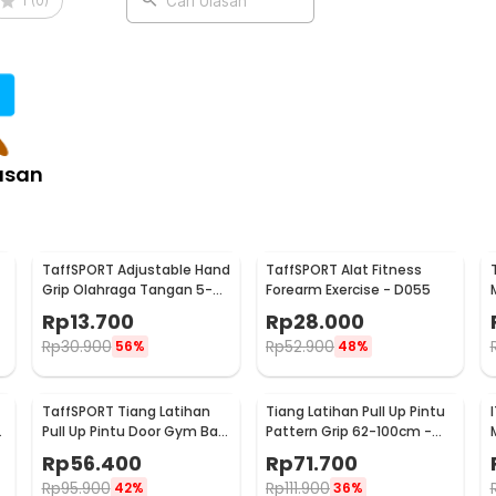
1
(
0
)
Cari Ulasan
:
niversal 2.6M - INU190
asan
TaffSPORT Adjustable Hand
TaffSPORT Alat Fitness
Grip Olahraga Tangan 5-
Forearm Exercise - D055
60kg - TPR
Rp
13.700
Rp
28.000
Rp
30.900
Rp
52.900
56%
48%
TaffSPORT Tiang Latihan
Tiang Latihan Pull Up Pintu
Pull Up Pintu Door Gym Bar
Pattern Grip 62-100cm -
Solid Grip 62-100cm -
1604
Rp
56.400
Rp
71.700
HW139501
Rp
95.900
Rp
111.900
42%
36%