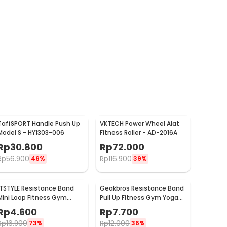
TaffSPORT Handle Push Up
VKTECH Power Wheel Alat
Model S - HY1303-006
Fitness Roller - AD-2016A
Rp
30.800
Rp
72.000
Rp
56.900
Rp
116.900
46%
39%
ITSTYLE Resistance Band
Geakbros Resistance Band
Mini Loop Fitness Gym
Pull Up Fitness Gym Yoga
Yoga Pilates Latex - ITS05
Pilates Karet TPR - GK-
Rp
4.600
Rp
7.700
YG34
Rp
16.900
Rp
12.000
73%
36%