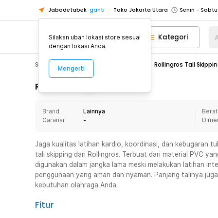
Jabodetabek
ganti
Toko Jakarta Utara
Toko Tangerang
Kategori
A
Silakan ubah lokasi store sesuai
Toko Cikupa
dengan lokasi Anda.
Pick n Go Jakarta Barat
Senin - J
Sport & Outdoor
Fitness & Yoga
Rollingros Tali Skipp
Mengerti
Pick n Go Bekasi
Senin - Jumat (08
Pick n Go Depok
Senin - Jumat (08
Rincian Produk
Toko Jakarta Pusat
Senin - Sabtu
Brand
Lainnya
Berat
Toko Jakarta Barat
Senin - Sabtu
Garansi
-
Dime
Toko Jakarta Utara
Toko Tangerang
Jaga kualitas latihan kardio, koordinasi, dan kebugaran
tali skipping dari Rollingros. Terbuat dari material PVC y
Toko Cikupa
digunakan dalam jangka lama meski melakukan latihan inte
Pick n Go Jakarta Barat
Senin - J
penggunaan yang aman dan nyaman. Panjang talinya juga 
kebutuhan olahraga Anda.
Pick n Go Bekasi
Senin - Jumat (08
Pick n Go Depok
Senin - Jumat (08
Fitur