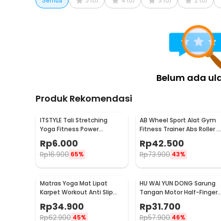
Semua
5
(
0
)
4
(
0
)
3
(
0
)
2
(
0
)
Rincian yang Anda dapatkan untuk pembelian produk ini
1 x Rollingros Tali Skipping Jump Rope Gym Fitness U
Belum ada ul
Produk Rekomendasi
ITSTYLE Tali Stretching
AB Wheel Sport Alat Gym
Yoga Fitness Power
Fitness Trainer Abs Roller -
Resistance With Foam
YY-1601
Rp
6.000
Rp
42.500
Handle - TT007N
Rp
16.900
Rp
73.900
65%
43%
Matras Yoga Mat Lipat
HU WAI YUN DONG Sarung
Karpet Workout Anti Slip
Tangan Motor Half-Finger
PVC 173x61cm - Q4
Anti Slip Riding Glove L -
Rp
34.900
Rp
31.700
HWYD
Rp
62.900
Rp
57.900
45%
46%