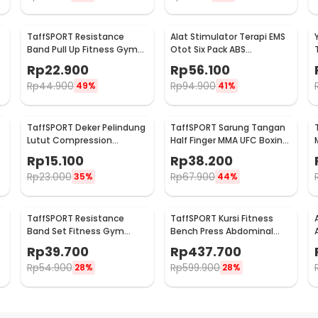
TaffSPORT Resistance
Alat Stimulator Terapi EMS
Band Pull Up Fitness Gym
Otot Six Pack ABS
Yoga Pilates Latex Size M -
Abdominal Muscle - 068R2
Rp
22.900
Rp
56.100
Y66OR
Rp
44.900
Rp
94.900
49%
41%
TaffSPORT Deker Pelindung
TaffSPORT Sarung Tangan
Lutut Compression
Half Finger MMA UFC Boxing
-
Kneepad Gym Fitness 1 PCS
PU Leather Gloves - FE-
Rp
15.100
Rp
38.200
XL - SS7
BO0027
Rp
23.000
Rp
67.900
35%
44%
TaffSPORT Resistance
TaffSPORT Kursi Fitness
Band Set Fitness Gym
Bench Press Abdominal
Yoga Pilates 11 PCS - YR2-11
Muscle Foldable - YC-300
Rp
39.700
Rp
437.700
Rp
54.900
Rp
599.900
28%
28%