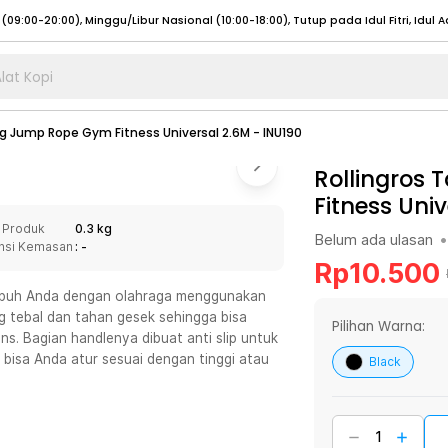
lat Kopi
umat (07:00 - 20:00), Sabtu - Minggu (08:00 - 20:00), Tutup pada Idul Fitri
Sele
ing Jump Rope Gym Fitness Universal 2.6M - INU190
:00 - 20:00), Sabtu - Minggu/ Libur Nasional (08:00 - 17:00)
Selengkapnya
:00 - 20:00), Sabtu - Minggu/ Libur Nasional (08:00 - 17:00)
Rollingros 
Selengkapnya
Fitness Uni
 (09:00-20:00), Minggu/Libur Nasional (12:00-20:00), Tutup pada Idul Fitri
Sele
 Produk
0.3 kg
 (09:00-20:00), Minggu/Libur Nasional (12:00-20:00), Tutup pada Idul Fitri
Sele
Belum ada ulasan
•
nsi Kemasan
: -
Rp
10.500
 tubuh Anda dengan olahraga menggunakan
ang tebal dan tahan gesek sehingga bisa
Pilihan Warna:
ns. Bagian handlenya dibuat anti slip untuk
umat (07:00 - 20:00), Sabtu - Minggu (08:00 - 20:00), Tutup pada Idul Fitri
Sele
bisa Anda atur sesuai dengan tinggi atau
Black
:00 - 20:00), Sabtu - Minggu/ Libur Nasional (08:00 - 17:00)
Selengkapnya
:00 - 20:00), Sabtu - Minggu/ Libur Nasional (08:00 - 17:00)
Selengkapnya