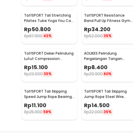
TaffSPORT Tali Stretching
TaffSPORT Resistance
Pilates Tube Yoga You Can
Band Pull Up Fitness Gym
Do It 11 Set - R11
Yoga Pilates Latex Size L -
Rp
50.800
Rp
34.200
Y66OR
Rp
87.900
Rp
52.000
43%
35%
TaffSPORT Deker Pelindung
AOLIKES Pelindung
Lutut Compression
Pergelangan Tangan
Kneepad Gym Fitness 1 PCS
Support Fitness Olahraga 
Rp
15.100
Rp
8.400
L - SS7
1526
Rp
23.000
Rp
20.900
35%
60%
TaffSPORT Tali Skipping
TaffSPORT Tali Skipping
Speed Jump Rope Bearing
Jump Rope Steel Wire
Non Slip Sports Weight -
Bearing 3M - D053
Rp
11.100
Rp
14.500
JR05
Rp
25.900
Rp
22.000
58%
35%