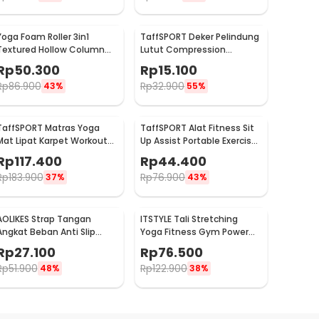
Yoga Foam Roller 3in1
TaffSPORT Deker Pelindung
Textured Hollow Column
Lutut Compression
EVA 25.5cm - H0031
Kneepad Gym Fitness 1 PCS
Rp
50.300
Rp
15.100
M - SS7
Rp
86.900
Rp
32.900
43%
55%
TaffSPORT Matras Yoga
TaffSPORT Alat Fitness Sit
Mat Lipat Karpet Workout
Up Assist Portable Exercise
Anti Slip TPE 183x61cm -
Equipment - CM001
Rp
117.400
Rp
44.400
PROlite 60
Rp
183.900
Rp
76.900
37%
43%
AOLIKES Strap Tangan
ITSTYLE Tali Stretching
Angkat Beban Anti Slip
Yoga Fitness Gym Power
Strap Weight Lifting 2 PCS -
Rope - P3PRO
Rp
27.100
Rp
76.500
7635
Rp
51.900
Rp
122.900
48%
38%