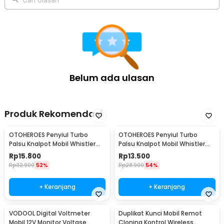
Belum ada ulasan
Produk Rekomendasi
OTOHEROES Penyiul Turbo
OTOHEROES Penyiul Turbo
Palsu Knalpot Mobil Whistler
Palsu Knalpot Mobil Whistler
1000-2400cc L - TUR007
1000-1800cc M 1.6-2.0 - TUR007
Rp
15.800
Rp
13.500
Rp
32.900
52%
Rp
28.900
54%
+ Keranjang
+ Keranjang
VODOOL Digital Voltmeter
Duplikat Kunci Mobil Remot
Mobil 12V Monitor Voltase
Cloning Kontrol Wireless