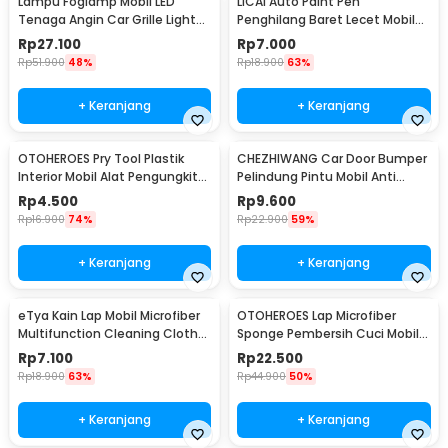
Lampu Foglamp Mobil LED
LICAI Auto Paint Pen
Tenaga Angin Car Grille Light
Penghilang Baret Lecet Mobil
Wind Power 2 PCS - XY044
Scratch Removal 12ml
Rp
27.100
Rp
7.000
Rp
51.900
48%
Rp
18.900
63%
+ Keranjang
+ Keranjang
OTOHEROES Pry Tool Plastik
CHEZHIWANG Car Door Bumper
Interior Mobil Alat Pengungkit
Pelindung Pintu Mobil Anti
Set 4 PCS - AA16
Gores 8 PCS - HT-001
Rp
4.500
Rp
9.600
Rp
16.900
74%
Rp
22.900
59%
+ Keranjang
+ Keranjang
eTya Kain Lap Mobil Microfiber
OTOHEROES Lap Microfiber
Multifunction Cleaning Cloth
Sponge Pembersih Cuci Mobil
30x39cm - H-10
Motor - TP266
Rp
7.100
Rp
22.500
Rp
18.900
63%
Rp
44.900
50%
+ Keranjang
+ Keranjang