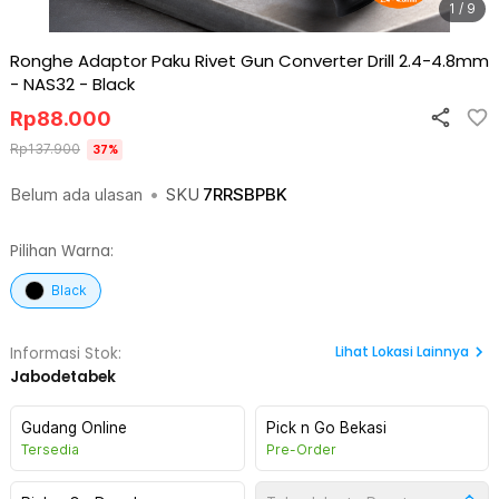
1 / 9
Ronghe Adaptor Paku Rivet Gun Converter Drill 2.4-4.8mm
- NAS32
-
Black
Rp
88.000
Rp
137.900
37
%
Belum ada ulasan
•
SKU
7RRSBPBK
Pilihan Warna:
Black
Lihat
Lokasi Lainnya
Informasi Stok:
Jabodetabek
Gudang Online
Pick n Go Bekasi
Tersedia
Pre-Order