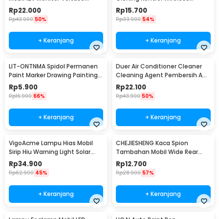
Baterai LED Display - QY836
433.92MHz 1 PCS - WE32
Rp
22.000
Rp
15.700
Rp
43.900
50%
Rp
33.900
54%
+ Keranjang
+ Keranjang
LIT-ONTNMA Spidol Permanen
Duer Air Conditioner Cleaner
Paint Marker Drawing Painting
Cleaning Agent Pembersih AC
Oil Base - MP-01
Rumah 500ml - QUY1640
Rp
5.900
Rp
22.100
Rp
16.900
66%
Rp
43.900
50%
+ Keranjang
+ Keranjang
VigoAcme Lampu Hias Mobil
CHEJIESHENG Kaca Spion
Sirip Hiu Warning Light Solar
Tambahan Mobil Wide Rear
Energy 8 LED - FZWJSD
View Anti Blind Spot - SY-080
Rp
34.900
Rp
12.700
Rp
62.900
45%
Rp
28.900
57%
+ Keranjang
+ Keranjang