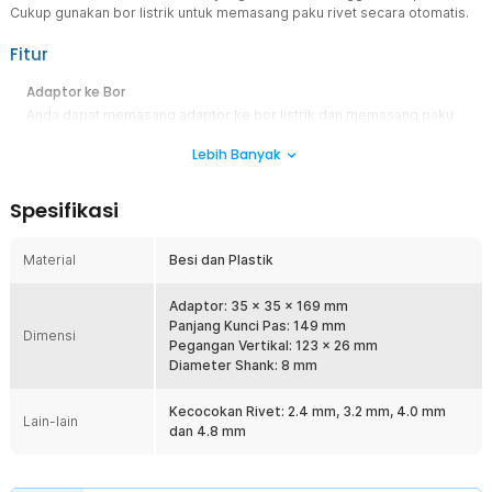
Cukup gunakan bor listrik untuk memasang paku rivet secara otomatis.
Fitur
Adaptor ke Bor
Anda dapat memasang adaptor ke bor listrik dan memasang paku
rivet sesuai dengan ukuran kepala adaptor. Dengan begitu, Anda
Lebih Banyak
tidak perlu repot memasang rivet secara manual.
Bahan Berkualitas
Spesifikasi
Kombinasi material besi dan plastik menjamin ketahanan dan
keawetan adaptor. Anda bisa menggunakan alat ini untuk berbagai
kegiatan pertukangan dan otomotif. Dengan daya tahan yang baik
Material
Besi dan Plastik
sehingga adaptor ini dapat digunakan untuk jangka waktu yang
panjang.
Adaptor: 35 x 35 x 169 mm
Adaptor Lengkap
Panjang Kunci Pas: 149 mm
Dimensi
Alat ini dibekali dengan 4 buah kepala adaptor yang digunakan
Pegangan Vertikal: 123 x 26 mm
untuk memasang rivet dengan berbagai ukuran. Ukuran yang
Diameter Shank: 8 mm
tersedia meliputi 2.4 mm, 3.2 mm, 4.0 mm dan 4.8 mm.
Kecocokan Rivet: 2.4 mm, 3.2 mm, 4.0 mm
Lain-lain
Kelengkapan Produk
dan 4.8 mm
Rincian yang Anda dapatkan untuk pembelian produk ini:
1 x Ronghe Adaptor Paku Rivet Gun Converter Drill 2.4-4.8mm -