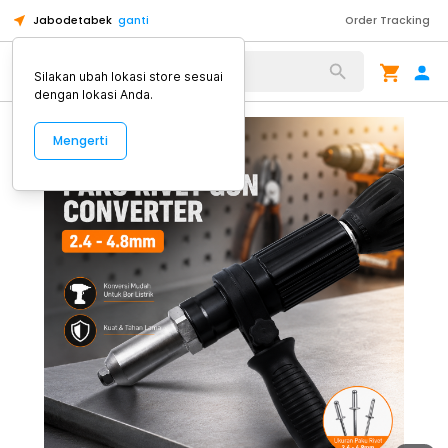
Jabodetabek
ganti
Order Tracking
Alat Kopi
Silakan ubah lokasi store sesuai
dengan lokasi Anda.
Mengerti