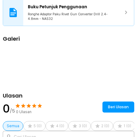
NAS32
Buku Petunjuk Penggunaan
1 x Kepala 4.8 mm
1 x Kepala 4.0 mm
Ronghe Adaptor Paku Rivet Gun Converter Drill 2.4-
1 x Kepala 3.2 mm
4.8mm - NAS32
1 x Kepala 2.4 mm
1 x Grip Vertikal
1 x Kunci Pas
Galeri
1 x Panduan Penggunaan
Ulasan
0
Beri Ulasan
/5
0
Ulasan
Semua
5
(
0
)
4
(
0
)
3
(
0
)
2
(
0
)
1
(
0
)
Cari Ulasan