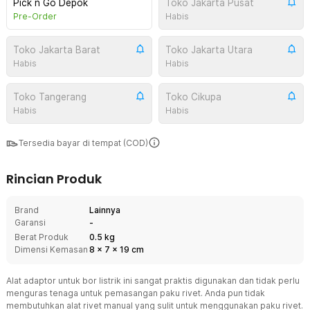
Pick n Go Depok
Toko Jakarta Pusat
Pre-Order
Habis
Toko Jakarta Barat
Toko Jakarta Utara
Habis
Habis
Toko Tangerang
Toko Cikupa
Habis
Habis
Tersedia bayar di tempat (COD)
Rincian Produk
Brand
Lainnya
Garansi
-
Berat Produk
0.5 kg
Dimensi Kemasan
8
x
7
x
19
cm
Alat adaptor untuk bor listrik ini sangat praktis digunakan dan tidak perlu
menguras tenaga untuk pemasangan paku rivet. Anda pun tidak
membutuhkan alat rivet manual yang sulit untuk menggunakan paku rivet.