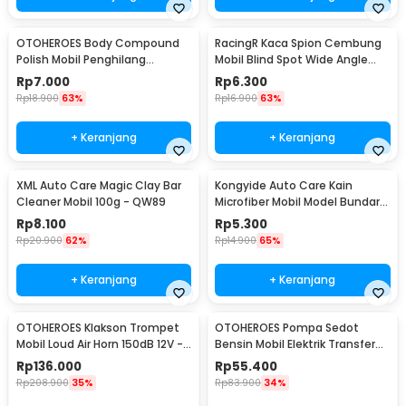
OTOHEROES Body Compound
RacingR Kaca Spion Cembung
Polish Mobil Penghilang
Mobil Blind Spot Wide Angle
Goresan 15g with Spons - YYC-
50mm 2 Pcs - J0027
Rp
7.000
Rp
6.300
508
Rp
18.900
63%
Rp
16.900
63%
+ Keranjang
+ Keranjang
XML Auto Care Magic Clay Bar
Kongyide Auto Care Kain
Cleaner Mobil 100g - QW89
Microfiber Mobil Model Bundar -
L-20
Rp
8.100
Rp
5.300
Rp
20.900
62%
Rp
14.900
65%
+ Keranjang
+ Keranjang
OTOHEROES Klakson Trompet
OTOHEROES Pompa Sedot
Mobil Loud Air Horn 150dB 12V -
Bensin Mobil Elektrik Transfer
JD4001
Pump 38mm DC 12V - CT-14
Rp
136.000
Rp
55.400
Rp
208.900
35%
Rp
83.900
34%