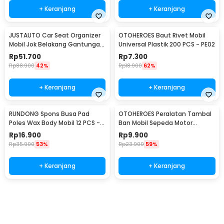
+ Keranjang
+ Keranjang
JUSTAUTO Car Seat Organizer
OTOHEROES Baut Rivet Mobil
Mobil Jok Belakang Gantungan
Universal Plastik 200 PCS - PE02
Barang Tisu - Z-354
Rp
51.700
Rp
7.300
Rp
88.900
42%
Rp
18.900
62%
+ Keranjang
+ Keranjang
RUNDONG Spons Busa Pad
OTOHEROES Peralatan Tambal
Poles Wax Body Mobil 12 PCS -
Ban Mobil Sepeda Motor
R2010
Tubeless - KBTB02
Rp
16.900
Rp
9.900
Rp
35.900
53%
Rp
23.900
59%
+ Keranjang
+ Keranjang
Beli Sekarang