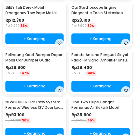
JEELY Tali Derek Mobil
Car Stethoscope Engine
Emergency Tow Rope Metal
Diagnostic Tools Stetoskop
Buckle U-Type 2.7M - JL30
Mesin Mobil - W80582
Rp
12.300
Rp
23.100
Rp
19.000
36%
Rp
45.900
50%
+ Keranjang
+ Keranjang
Pelindung Karet Bemper Depan
Podofo Antena Penguat Sinyal
Mobil Car Bumper Guard
Radio FM Signal Amplifier untuk
57mm 2.5M
Mobil - ANT-208
Rp
28.800
Rp
28.400
Rp
53.900
47%
Rp
53.900
48%
+ Keranjang
+ Keranjang
NEWPIONEER Car Entry System
One Two Cups Cangkir
Remote Wireless 12V Door Lock
Pemanas Air Elektrik Mobil
Mobil - CK18
Travel Mug 450ml - NJ88
Rp
93.100
Rp
35.900
Rp
144.900
36%
Rp
64.900
45%
+ Keranjang
+ Keranjang