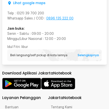
Lihat google maps
Telp
:
(021) 39 700 200
Whatsapp Sales / COD
:
0896 135 222 00
Jam buka:
Senin - Sabtu
:
09:00
-
20:00
Minggu/Libur Nasional
:
12:00
-
20:00
Idul Fitri
: libur
Selengkapnya
Beli langsung/self pickup di kota lainnya
Download Aplikasi JakartaNotebook
Layanan Pelanggan
JakartaNotebook
Bantuan
Tentang Kami