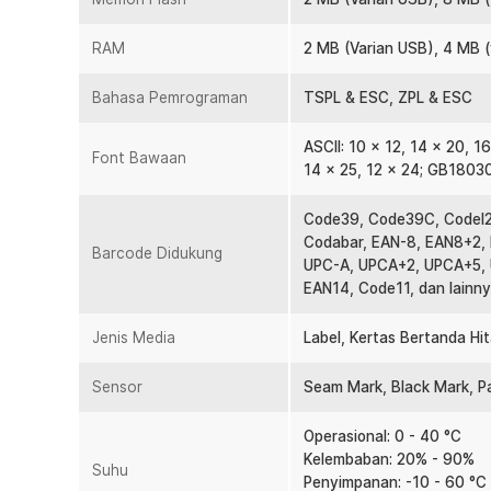
Tersedia dua pilihan varian koneksi, yaitu printer den
yang menggunakan USB, serial, dan ethernet yang bisa A
RAM
2 MB (Varian USB), 4 MB (
Kompatibel dengan berbagai perangkat mulai dari smar
Linux, dan macOS.
Bahasa Pemrograman
TSPL & ESC, ZPL & ESC
Kelengkapan Produk
ASCII: 10 x 12, 14 x 20, 1
Font Bawaan
14 x 25, 12 x 24; GB18030
Rincian yang Anda dapatkan untuk pembelian produk ini
1 x RONGTA Printer Barcode Thermal Label 108mm 
Code39, Code39C, CodeI2
1 x Adaptor
Codabar, EAN-8, EAN8+2,
1 x Kabel Daya
Barcode Didukung
UPC-A, UPCA+2, UPCA+5, 
1 x Kabel USB A to USB Type B
EAN14, Code11, dan lainn
1 x Kabel Serial RS232 (Khusus Varian USB Serial Eth
1 x Panduan Penggunaan
Jenis Media
Label, Kertas Bertanda Hit
Sensor
Seam Mark, Black Mark, P
Operasional: 0 - 40 °C
Kelembaban: 20% - 90%
Suhu
Penyimpanan: -10 - 60 °C