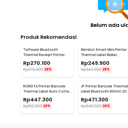
Belum ada ul
Produk Rekomendasi
Taffware Bluetooth
Niimbot Smart Mini Printer
Thermal Receipt Printer
Thermal Label Maker
58mm - PT-210
Machine Wireless - D110
Rp
270.100
Rp
249.900
Rp
370.900
Rp
342.900
28%
28%
RONGTA Printer Barcode
JP Printer Barcode Thermal
Thermal Label Auto Cutter
Label Bluetooth 80mm 20
203 DPI 200mm/s USB -
DPI 160mm/s - CC390
Rp
447.300
Rp
471.300
RP350
Rp
612.900
Rp
645.900
28%
28%