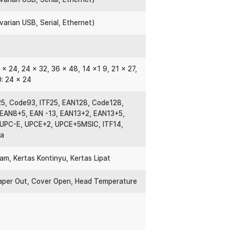
gan menggunakan USB saja dan printer
nda pilih sesuai kebutuhan bisnis.
varian USB, Serial, Ethernet)
tphone Android, iOS, atau Windows,
6 x 24, 24 x 32, 36 x 48, 14 x1 9, 21 x 27,
: 24 x 24
:
203 DPI 150mm/s - RP410
5, Code93, ITF25, EAN128, Code128,
 EAN8+5, EAN -13, EAN13+2, EAN13+5,
UPC-E, UPCE+2, UPCE+5MSIC, ITF14,
ya
ernet)
am, Kertas Kontinyu, Kertas Lipat
aper Out, Cover Open, Head Temperature