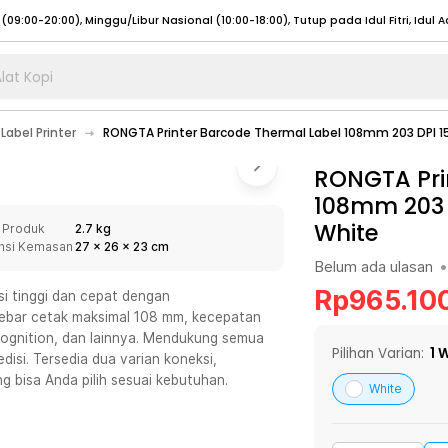
lat Kopi
umat (07:00 - 20:00), Sabtu - Minggu (08:00 - 20:00), Tutup pada Idul Fitri
Sele
 Label Printer
RONGTA Printer Barcode Thermal Label 108mm 203 DPI 
:00 - 20:00), Sabtu - Minggu/ Libur Nasional (08:00 - 17:00)
Selengkapnya
:00 - 20:00), Sabtu - Minggu/ Libur Nasional (08:00 - 17:00)
RONGTA Pri
Selengkapnya
108mm 203 
 (09:00-20:00), Minggu/Libur Nasional (12:00-20:00), Tutup pada Idul Fitri
Sele
White
 Produk
2.7 kg
 (09:00-20:00), Minggu/Libur Nasional (12:00-20:00), Tutup pada Idul Fitri
Sele
nsi Kemasan
27
x
26
x
23
cm
Belum ada ulasan
•
Rp
965.10
i tinggi dan cepat dengan
lebar cetak maksimal 108 mm, kecepatan
cognition, dan lainnya. Mendukung semua
umat (07:00 - 20:00), Sabtu - Minggu (08:00 - 20:00), Tutup pada Idul Fitri
Sele
Pilihan Varian:
1
W
isi. Tersedia dua varian koneksi,
 bisa Anda pilih sesuai kebutuhan.
:00 - 20:00), Sabtu - Minggu/ Libur Nasional (08:00 - 17:00)
Selengkapnya
White
:00 - 20:00), Sabtu - Minggu/ Libur Nasional (08:00 - 17:00)
Selengkapnya