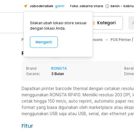
Jabodetabek
ganti
Toko Jakarta Utara
Toko Tangerang
Kategori
A
Silakan ubah lokasi store sesuai
Toko Cikupa
dengan lokasi Anda.
Pick n Go Jakarta Barat
Senin - J
PC & Laptop
Printer, Scanner & Aksesoris
POS Printer /
Mengerti
Pick n Go Bekasi
Senin - Jumat (08
Pick n Go Depok
Senin - Jumat (08
Rincian Produk
Toko Jakarta Pusat
Senin - Sabtu
Brand
RONGTA
Berat
Toko Jakarta Barat
Senin - Sabtu
Garansi
3 Bulan
Dime
Toko Jakarta Utara
Toko Tangerang
Dapatkan printer barcode thermal dengan cetakan resolus
menggunakan RONGTA RP410. Memiliki resolusi 203 DPI, 
Toko Cikupa
cetak hingga 150 mm/s, auto reprint, automatic paper re
Pick n Go Jakarta Barat
Senin - J
format yang biasa digunakan oleh marketplace atau eksped
menggunakan USB saja atau USB, serial, dan ethernet yang
Pick n Go Bekasi
Senin - Jumat (08
Pick n Go Depok
Senin - Jumat (08
Fitur