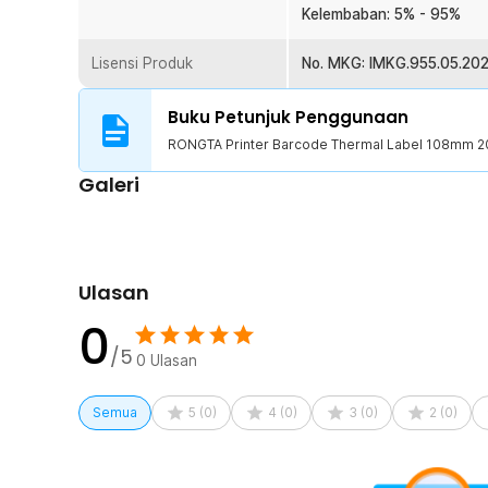
Kelembaban: 5% - 95%
Lisensi Produk
No. MKG: IMKG.955.05.20
Buku Petunjuk Penggunaan
RONGTA Printer Barcode Thermal Label 108mm 2
Galeri
Ulasan
0
/5
0
Ulasan
Semua
5
(
0
)
4
(
0
)
3
(
0
)
2
(
0
)