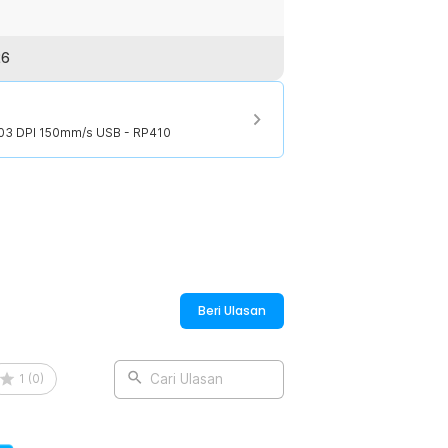
26
03 DPI 150mm/s USB - RP410
Beri Ulasan
1
(
0
)
Cari Ulasan