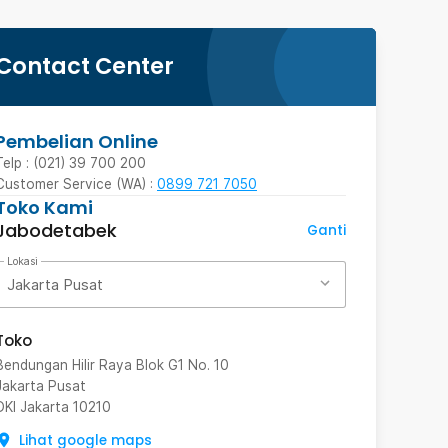
Contact Center
Pembelian Online
Telp : (021) 39 700 200
Customer Service (WA) :
0899 721 7050
Toko Kami
Jabodetabek
Ganti
Lokasi
Jakarta Pusat
Toko
Bendungan Hilir Raya Blok G1 No. 10
Jakarta Pusat
DKI Jakarta
10210
Lihat google maps