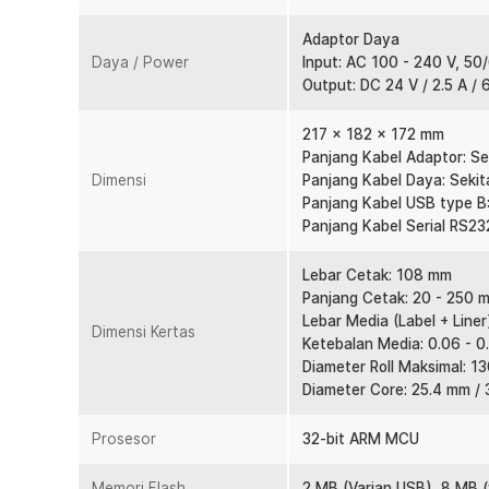
data. Fitur auto-positioning juga memastikan posisi kert
sehingga tidak ada label yang miring atau boros.
Adaptor Daya
Ganti Roll Tanpa Konfigurasi Ulang
Daya / Power
Input: AC 100 - 240 V, 50
Berganti jenis media di tengah operasional seringkali
Output: DC 24 V / 2.5 A /
membuang waktu. RP410 dilengkapi fitur automatic pap
mendeteksi dan menyesuaikan jenis media yang digunaka
217 x 182 x 172 mm
maupun kertas kontinyu tanpa perlu konfigurasi manual.
Panjang Kabel Adaptor: Sek
cepat dan operasional tidak terganggu.
Dimensi
Panjang Kabel Daya: Sekita
Panjang Kabel USB type B:
Indikator Status Cerdas
Panjang Kabel Serial RS232
Dilengkapi buzzer dan lampu indikator yang memberikan n
penting seperti kertas habis, cover terbuka, atau suhu 
Lebar Cetak: 108 mm
internal, deteksi tanda jahitan, tanda hitam, kekurang
Panjang Cetak: 20 - 250 
suhu kepala memastikan printer selalu beroperasi dala
Lebar Media (Label + Line
downtime.
Dimensi Kertas
Ketebalan Media: 0.06 - 0
Pembuanngan Panas Efisien
Diameter Roll Maksimal: 1
Printer barcode thermal ini hadir dengan struktur disipa
Diameter Core: 25.4 mm /
menangani cetak volume tinggi secara kontinyu tanpa
memudahkan pemantauan status kertas secara real-ti
Prosesor
32-bit ARM MCU
yang ergonomis membuat penggantian roll kertas berl
Pilihan Koneksi Fleksibel
Memori Flash
2 MB (Varian USB), 8 MB (