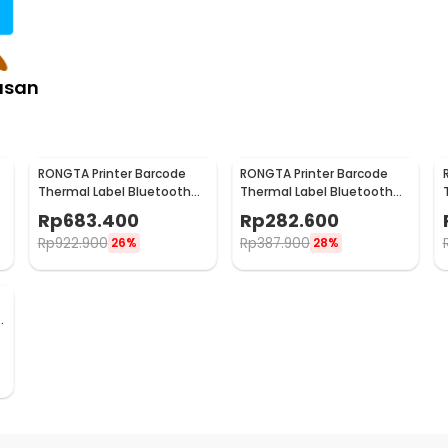
asan
RONGTA Printer Barcode
RONGTA Printer Barcode
Thermal Label Bluetooth
Thermal Label Bluetooth
108mm 203 DPI 150mm/s -
203 DPI 70mm/s 2500mAh
Rp
683.400
Rp
282.600
RP425
- RPP02D
Rp
922.900
Rp
387.900
26%
28%
3