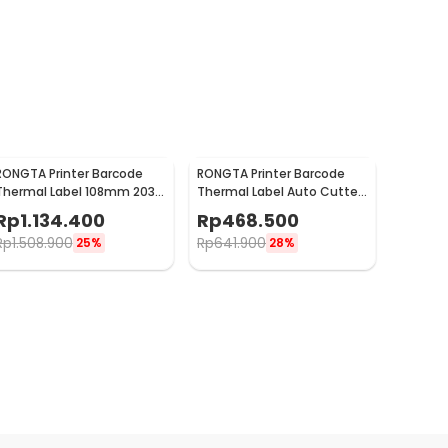
RONGTA Printer Barcode
RONGTA Printer Barcode
Thermal Label 108mm 203
Thermal Label Auto Cutter
DPI 150mm/s USB Serial
203 DPI 200mm/s USB
Rp
1.134.400
Rp
468.500
Ethernet - RP410
Ethernet - RP350
Rp
1.508.900
Rp
641.900
25%
28%