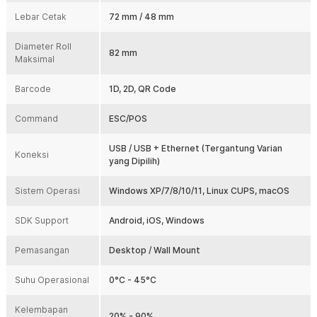
mount agar area kerja lebih rapi. Penggantian roll kertas juga
Lebar Cetak
mudah berkat sistem easy paper loading. Sangat cocok untuk
72 mm / 48 mm
ruang kerja terbatas.
Diameter Roll
82 mm
Kelengkapan Produk
Maksimal
Rincian yang Anda dapatkan untuk pembelian produk ini:
Barcode
1D, 2D, QR Code
1 x RONGTA Printer Barcode Thermal Label Auto Cutter 203 DPI
200mm/s - RP350
Command
ESC/POS
1 x Kabel USB Type B
1 x Roll Label Thermal
1 x AC Adapter
USB / USB + Ethernet (Tergantung Varian
Koneksi
yang Dipilih)
Sistem Operasi
Windows XP/7/8/10/11, Linux CUPS, macOS
SDK Support
Android, iOS, Windows
Pemasangan
Desktop / Wall Mount
Suhu Operasional
0°C - 45°C
Kelembapan
20% - 90%