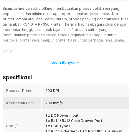
Bisnis online dan toko offline membutuhkan proses cetak resi yang
cepat, jelas, dan minim error agar operasional berjalan lancar. Jika
printer lambat atau hasil cetak buram, proses packing dan transaksi bisa
terhambat. RONGTA RP350 Printer Thermal hadir sebagai solusi dengan
kecepatan tinggi, hasil cetak tajam, dan fitur auto cutter yang
memudahkan pekerjaan harian. Cocok digunakan sebagai printer
barcode, printer resi, maupun printer kasir untuk berbagai jenis usaha.
Fitur
Cetak Cepat & Tajam 203 DPI
Lebih Banyak
Menggunakan resolusi 203 DPI, hasil cetak barcode, QR code, teks,
dan nomor resi terlihat jelas serta mudah dipindai scanner. Detail
Spesifikasi
tulisan tetap rapi sehingga cocok untuk label pengiriman dan nota
transaksi. Dengan kecepatan hingga 200 mm/s, pekerjaan cetak
jadi lebih efisien saat order sedang ramai. Printer thermal ini
Resolusi Printer
203 DPI
membantu meningkatkan produktivitas usaha Anda.
Auto Cutter Otomatis Lebih Praktis
Kecepatan Print
200 mm/s
Printer dilengkapi fitur partial auto cutter yang memotong kertas
otomatis setelah cetak selesai. Proses kerja jadi lebih cepat tanpa
1 x DC Power Input
perlu merobek manual satu per satu. Sangat membantu untuk kasir,
1 x RJ11 / RJ12 Cash Drawer Port
gudang packing, maupun toko online dengan volume cetak tinggi.
Port I/O
1 x USB Type B
Umur cutter hingga 1 juta kali potong memberi daya tahan jangka
1 x RJ45 Ethernet / LAN Port (Khusus Varian