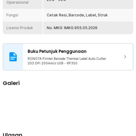
Operasional
Fungsi
Cetak Resi, Barcode, Label, Struk
Lisensi Produk
No. MKG: IMKG.955.05.2026
Buku Petunjuk Penggunaan
RONGTA Printer Barcode Thermal Label Auto Cutter
203 DPI 200mm/s USB - RP350
Galeri
Ulasan