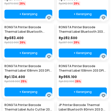
Rp
370.900
28%
Rp
342.900
28%
+ Keranjang
+ Keranjang
RONGTA Printer Barcode
RONGTA Printer Barcode
Thermal Label Bluetooth
Thermal Label Bluetooth 203
108mm 203 DPI 150mm/s -
DPI 70mm/s 2500mAh -
Rp
683.400
Rp
282.600
RP425
RPP02D
Rp
922.900
26%
Rp
387.900
28%
+ Keranjang
+ Keranjang
RONGTA Printer Barcode
RONGTA Printer Barcode
Thermal Label 108mm 203 DPI
Thermal Label 108mm 203 DPI
150mm/s USB Serial Ethernet -
150mm/s USB - RP410
Rp
1.134.400
Rp
965.100
RP410
Rp
1.508.900
25%
Rp
1.302.900
26%
+ Keranjang
+ Keranjang
RONGTA Printer Barcode
JP Printer Barcode Thermal
Thermal Label Auto Cutter 203
Label Bluetooth 80mm 203 DPI