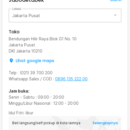
Lokasi
Jakarta Pusat
Toko
Bendungan Hilir Raya Blok G1 No. 10
Jakarta Pusat
DKI Jakarta
10210
Lihat google maps
Telp
:
(021) 39 700 200
Whatsapp Sales / COD
:
0896 135 222 00
Jam buka:
Senin - Sabtu
:
09:00
-
20:00
Minggu/Libur Nasional
:
12:00
-
20:00
Idul Fitri
: libur
Selengkapnya
Beli langsung/self pickup di kota lainnya