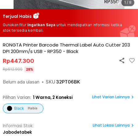
1 / 8
Terjual Habis
Gunakan fitur
Ingatkan Saya
untuk mendapatkan informasi ketika
stok tersedia kembali.
RONGTA Printer Barcode Thermal Label Auto Cutter 203
DPI 200mm/s USB - RP350
-
Black
Rp
447.300
Rp
612.900
28
%
Belum ada ulasan
•
SKU
32PT06BK
Lihat Varian Lainnya
Pilihan Varian:
1
Warna,
2 Koneksi
Black
Habis
Lihat
Lokasi Lainnya
Informasi Stok:
Jabodetabek