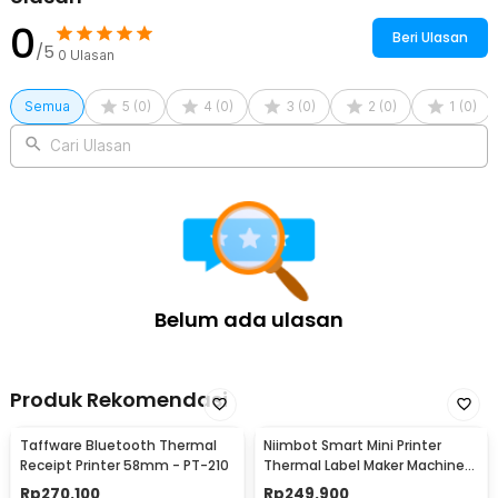
0
Beri Ulasan
/5
0
Ulasan
Semua
5
(
0
)
4
(
0
)
3
(
0
)
2
(
0
)
1
(
0
)
Cari Ulasan
Belum ada ulasan
Produk Rekomendasi
Taffware Bluetooth Thermal
Niimbot Smart Mini Printer
Receipt Printer 58mm - PT-210
Thermal Label Maker Machine
Wireless - D110
Rp
270.100
Rp
249.900