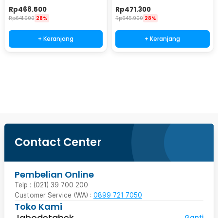
DPI 200mm/s USB Ethernet -
160mm/s - CC390
Rp
468.500
Rp
471.300
RP350
Rp
641.900
28%
Rp
645.900
28%
+ Keranjang
+ Keranjang
Ingatkan Saya
Contact Center
Pembelian Online
Telp : (021) 39 700 200
Customer Service (WA) :
0899 721 7050
Toko Kami
Jabodetabek
Ganti