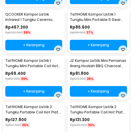
QCOOKER Kompor Listrik
TaffHOME Kompor Listrik 1
Infrared 1 Tungku Ceramic
Tungku Mini Portable 5 Gear
Stove 2000W - CR-DT01
Hot Plate 1000W - H1-1000-57
Rp
467.200
Rp
85.600
Rp
1.132.900
59%
Rp
134.900
37%
+ Keranjang
+ Keranjang
TaffHOME Kompor Listrik 1
JZ Kompor Listrik Mini Pemanas
Tungku Mini Portable Coil Hot
Arang Hookah BBQ Charcoal
Plate 1000W - SHP-5701
Burner 500W - ZD-A016
Rp
69.400
Rp
81.800
Rp
112.900
39%
Rp
129.900
38%
+ Keranjang
+ Keranjang
TaffHOME Kompor Listrik 2
TaffHOME Kompor Listrik 2
Tungku Portable Coil Hot Plate
Tungku Portable Coil Hot Plate
2000W - SHP-5703
2000W - C2-2000-58
Rp
127.800
Rp
131.300
Rp
197.900
36%
Rp
202.900
36%