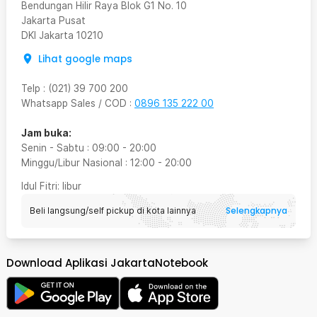
Bendungan Hilir Raya Blok G1 No. 10
Jakarta Pusat
DKI Jakarta
10210
Lihat google maps
Telp
:
(021) 39 700 200
Whatsapp Sales / COD
:
0896 135 222 00
Jam buka:
Senin - Sabtu
:
09:00
-
20:00
Minggu/Libur Nasional
:
12:00
-
20:00
Idul Fitri
: libur
Selengkapnya
Beli langsung/self pickup di kota lainnya
Download Aplikasi JakartaNotebook