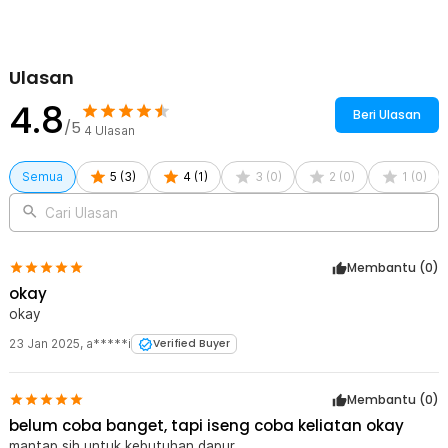
Ulasan
4.8
Beri Ulasan
/5
4
Ulasan
Semua
5
(
3
)
4
(
1
)
3
(
0
)
2
(
0
)
1
(
0
)
Cari Ulasan
Membantu (
0
)
okay
okay
23 Jan 2025
,
a*****i
Verified Buyer
Membantu (
0
)
belum coba banget, tapi iseng coba keliatan okay
mantap sih untuk kebutuhan dapur