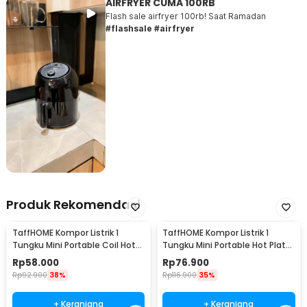
AIRFRYER CUMA 100RB
murah.
Flash sale airfryer 100rb! Saat Ramadan
#flashsale #airfryer
Produk Rekomendasi
TaffHOME Kompor Listrik 1
TaffHOME Kompor Listrik 1
Tungku Mini Portable Coil Hot
Tungku Mini Portable Hot Plate
Plate 500W - C1-1000-03
500W - H1-500-10
Rp
58.000
Rp
76.900
Rp
92.900
38%
Rp
116.900
35%
+ Keranjang
+ Keranjang