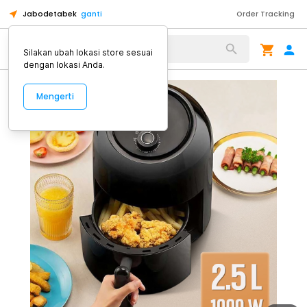
Jabodetabek
ganti
Order Tracking
Alat Kopi
Silakan ubah lokasi store sesuai
dengan lokasi Anda.
Mengerti