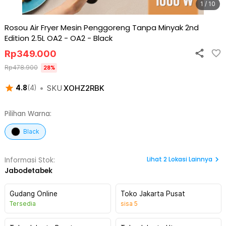
1 / 10
Rosou Air Fryer Mesin Penggoreng Tanpa Minyak 2nd
Edition 2.5L OA2 - OA2
-
Black
Rp
349.000
Rp
478.900
28
%
•
SKU
XOHZ2RBK
4.8
(
4
)
Pilihan Warna:
Black
Lihat
2
Lokasi Lainnya
Informasi Stok:
Jabodetabek
Gudang Online
Toko Jakarta Pusat
Tersedia
sisa
5