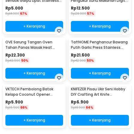
Sendok Garpu Lipat Stainless
Pengukur Suhu Makanan Digital
Steel 410 - SVGF2
Daging Kopi Susu - TP101
Rp
5.000
Rp
12.500
Rp
14.900
67%
Rp
28.900
57%
+ Keranjang
+ Keranjang
OVE Sarung Tangan Oven
TaffHOME Penghancur Bawang
Tahan Panas Masak Heat
Putih Garlic Press Stainless
Resistant Gloves - 540F
Steel - A42
Rp
22.300
Rp
21.600
Rp
43.900
50%
Rp
42.900
50%
+ Keranjang
+ Keranjang
VKTECH Pembolong Batok
KNIFEZER Pisau Ukir Seni Hobby
Kelapa Coconut Opener
DIY Crafting Art Knife
Stainless Steel 1 PCS - 399
Aluminium Handle - WL-9309
Rp
5.900
Rp
6.900
Rp
16.900
66%
Rp
18.900
64%
+ Keranjang
+ Keranjang