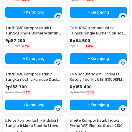
+ Keranjang
+ Keranjang
TaffHOME Kompor Listrik 1
TaffHOME Kompor Listrik 1
Tungku Single Burner Warming
Tungku Single Burner Coil Hot
Hot Plate 1000W - H1-1000-15
Plate 1000W - C1-1000-10
Rp
87.200
Rp
64.500
Rp
136.900
37%
Rp
113.900
44%
+ Keranjang
+ Keranjang
TaffHOME Kompor Listrik 2
FMA Bor Listrik Mini Cordless
Tungku Electric Furnace Dual
Rotary Tool Kit USB 18000RPM -
Hot Plate 2000W - SHP-5814
E108
Rp
188.700
Rp
166.400
Rp
285.900
34%
Rp
247.900
33%
+ Keranjang
+ Keranjang
Lifeite Kompor Listrik Induksi 1
Lifeite Kompor Listrik Induksi
Tungku 9 Mode Electric Stove
Pintar WIFI Electric Stove 2100W
2100W - LFT-010
- LFT-011