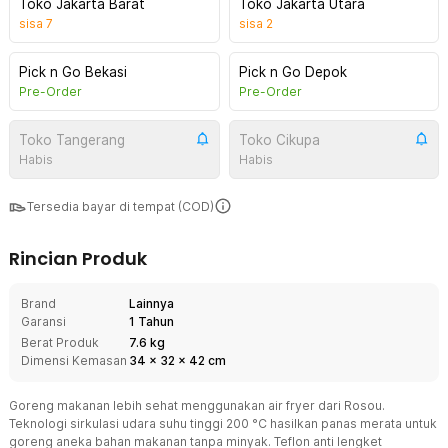
Toko Jakarta Barat
Toko Jakarta Utara
sisa
7
sisa
2
Pick n Go Bekasi
Pick n Go Depok
Pre-Order
Pre-Order
Toko Tangerang
Toko Cikupa
Habis
Habis
Tersedia bayar di tempat (COD)
Rincian Produk
Brand
Lainnya
Garansi
1 Tahun
Berat Produk
7.6 kg
Dimensi Kemasan
34
x
32
x
42
cm
Goreng makanan lebih sehat menggunakan air fryer dari Rosou.
Teknologi sirkulasi udara suhu tinggi 200 °C hasilkan panas merata untuk
goreng aneka bahan makanan tanpa minyak. Teflon anti lengket