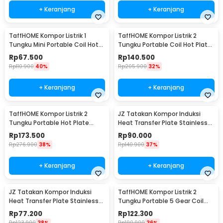
+ Keranjang
+ Keranjang
TaffHOME Kompor Listrik 1
TaffHOME Kompor Listrik 2
Tungku Mini Portable Coil Hot
Tungku Portable Coil Hot Plate
Plate 1000W - C1-1000-57
2000W - C2-2000-05
Rp
67.500
Rp
140.500
Rp
110.900
40%
Rp
205.900
32%
+ Keranjang
+ Keranjang
TaffHOME Kompor Listrik 2
JZ Tatakan Kompor Induksi
Tungku Portable Hot Plate
Heat Transfer Plate Stainless
2000W - H2-2000-04
Steel 430 24cm - J-24
Rp
173.500
Rp
90.000
Rp
276.900
38%
Rp
140.900
37%
+ Keranjang
+ Keranjang
JZ Tatakan Kompor Induksi
TaffHOME Kompor Listrik 2
Heat Transfer Plate Stainless
Tungku Portable 5 Gear Coil
Steel 430 20cm - J-20
Hot Plate 2000W - C2-2000-20
Rp
77.200
Rp
122.300
Rp
123.900
38%
Rp
190.900
36%