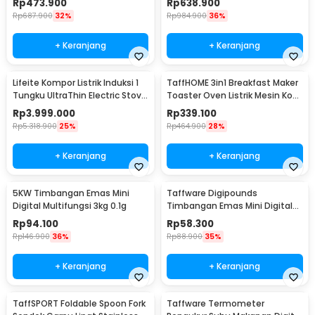
Rp
473.900
Rp
638.900
Rp
687.900
32%
Rp
984.900
36%
+ Keranjang
+ Keranjang
Lifeite Kompor Listrik Induksi 1
TaffHOME 3in1 Breakfast Maker
Tungku UltraThin Electric Stove
Toaster Oven Listrik Mesin Kopi
2100W - LFT-012
1050W - JH-801
Rp
3.999.000
Rp
339.100
Rp
5.318.900
25%
Rp
464.900
28%
+ Keranjang
+ Keranjang
5KW Timbangan Emas Mini
Taffware Digipounds
Digital Multifungsi 3kg 0.1g
Timbangan Emas Mini Digital
Multifungsi 500g 0.1g - EK518
Rp
94.100
Rp
58.300
Rp
146.900
36%
Rp
88.900
35%
+ Keranjang
+ Keranjang
TaffSPORT Foldable Spoon Fork
Taffware Termometer