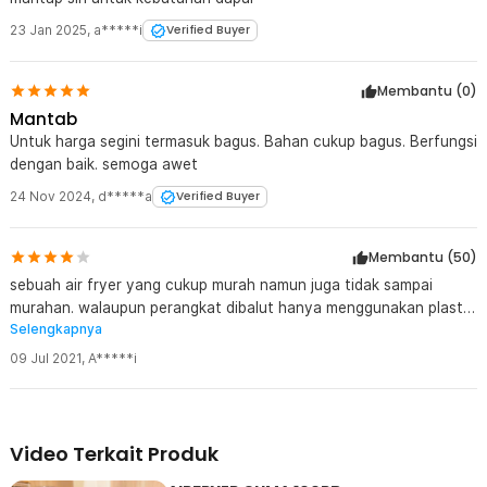
23 Jan 2025
,
a*****i
Verified Buyer
Membantu (
0
)
Mantab
Untuk harga segini termasuk bagus. Bahan cukup bagus. Berfungsi
dengan baik. semoga awet
24 Nov 2024
,
d*****a
Verified Buyer
Membantu (
50
)
sebuah air fryer yang cukup murah namun juga tidak sampai
murahan. walaupun perangkat dibalut hanya menggunakan plastik
Selengkapnya
yang terlihat mengkilap tapi cukup menarik. pesanan dapat sampai
dalam waktu singkat. kekurangan dari perangkat hanya karena
09 Jul 2021
,
A*****i
kabel listrik yang pendek, hanya sekitar 1m saja. kepala colokan
juga perlu tambahan docking untuk colok ke listrik karena
menggunakan colokan 3. lalu bila ada buku resep tambahan,
seperti beberapa merek lain, mungkin akan menjadi sebuah nilai
Video Terkait Produk
tambah. overall merupakan perangkat baik dengan harga yang