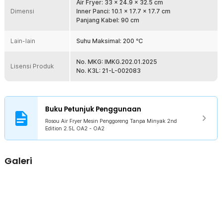
1 x Rosou Air Fryer Mesin Penggoreng Tanpa Minyak 2nd Edition
Air Fryer: 33 x 24.9 x 32.5 cm
2.5L OA2
Dimensi
Inner Panci: 10.1 x 17.7 x 17.7 cm
1 x Alas Penggorengan
Panjang Kabel: 90 cm
1 x Panduan Penggunaan
Lain-lain
Suhu Maksimal: 200 ℃
No. MKG: IMKG.202.01.2025
Lisensi Produk
No. K3L: 21-L-002083
Buku Petunjuk Penggunaan
Rosou Air Fryer Mesin Penggoreng Tanpa Minyak 2nd
Edition 2.5L OA2 - OA2
Galeri