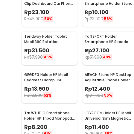
Clip Dashboard Car Phone
Smartphone Holder Stand
Holder
Silicone Anti Slip - PA456
Rp
23.100
Rp
10.100
Rp
45.900
Rp
23.900
50%
58%
Tendway Holder Tablet
TaffSPORT Holder
Mobil 360 Rotation
Smartphone HP Sepeda
Headrest Mount 8-11 Inch -
Handlebar Clamp Bicycle
Rp
31.500
Rp
27.100
SBT-1104
Holder - YP07
Rp
57.900
Rp
51.900
46%
48%
GEGDFG Holder HP Mobil
AIEACH Stand HP Desktop
Headrest Clamp 360
Adjustable Phone Holder
Rotation Car Phone Holder
17cm - K2
Rp
13.900
Rp
12.400
- GP97
Rp
28.900
Rp
27.900
52%
56%
TaffSTUDIO Smartphone
JOYROOM Holder HP Mobil
Holder HP Tripod Monopod
Universal Slim Magnetic
Clamp Mount 1/4 Thread -
Car Phone Holder - F6
Rp
8.200
Rp
11.400
F360
Rp
20.900
Rp
26.900
61%
58%