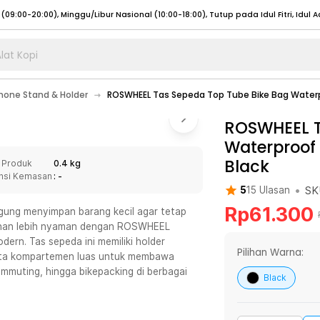
lat Kopi
umat (07:00 - 20:00), Sabtu - Minggu (08:00 - 20:00), Tutup pada Idul Fitri
Sele
one Stand & Holder
ROSWHEEL Tas Sepeda Top Tube Bike Bag Waterpr
:00 - 20:00), Sabtu - Minggu/ Libur Nasional (08:00 - 17:00)
Selengkapnya
:00 - 20:00), Sabtu - Minggu/ Libur Nasional (08:00 - 17:00)
ROSWHEEL T
Selengkapnya
Waterproof 
 (09:00-20:00), Minggu/Libur Nasional (12:00-20:00), Tutup pada Idul Fitri
Sele
Black
 Produk
0.4 kg
 (09:00-20:00), Minggu/Libur Nasional (12:00-20:00), Tutup pada Idul Fitri
Sele
nsi Kemasan
: -
•
SK
5
15
Ulasan
Rp
61.300
ngung menyimpan barang kecil agar tetap
alanan lebih nyaman dengan ROSWHEEL
ern. Tas sepeda ini memiliki holder
umat (07:00 - 20:00), Sabtu - Minggu (08:00 - 20:00), Tutup pada Idul Fitri
Sele
Pilihan Warna:
erta kompartemen luas untuk membawa
mmuting, hingga bikepacking di berbagai
:00 - 20:00), Sabtu - Minggu/ Libur Nasional (08:00 - 17:00)
Selengkapnya
Black
:00 - 20:00), Sabtu - Minggu/ Libur Nasional (08:00 - 17:00)
Selengkapnya