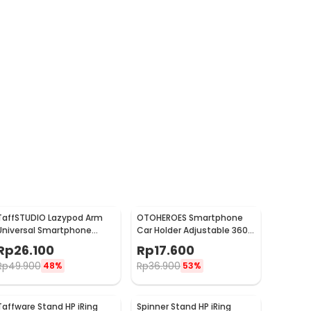
TaffSTUDIO Lazypod Arm
OTOHEROES Smartphone
Universal Smartphone
Car Holder Adjustable 360
Tablet Holder Klip Clamp -
Degree with Suction Cup -
Rp
26.100
Rp
17.600
A-138
T003
Rp
49.900
Rp
36.900
48%
53%
Taffware Stand HP iRing
Spinner Stand HP iRing