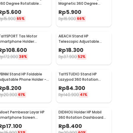
360 Degree Rotatable
Magnetic 360 Degree
Phone Holder - R20
Rotary Phone Holder
Rp
5.600
Rp
5.900
Rp
15.900
Rp
16.900
65%
66%
TaffSPORT Tas Motor
AIEACH Stand HP
Smartphone Holder
Telescopic Adjustable
Motorcycle Fuel Bag - SA212
Phone Holder - K2
Rp
108.600
Rp
18.300
Rp
172.900
Rp
37.900
38%
52%
VBNM Stand HP Foldable
TaffSTUDIO Stand HP
Adjustable Phone Holder -
Lazypod 360 Rotation
620
Adjustable Phone Holder -
Rp
8.200
Rp
84.300
GH027
Rp
20.900
Rp
140.900
61%
41%
Alloet Pembesar Layar HP
DIDIHOU Holder HP Mobil
Smartphone Screen
360 Rotation Dashboard
Amplifier 10 Inch - SY-11
Clamp Car Phone Holder -
Rp
17.100
Rp
8.400
YB20-3
Rp
35.900
Rp
20.900
53%
60%