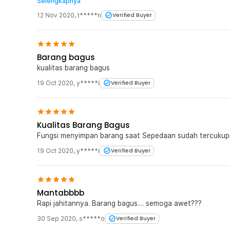
Selengkapnya
serta berfungsi dengan baik. Terima kaih Jaknot
12 Nov 2020
,
t*****n
Verified Buyer
Barang bagus
kualitas barang bagus
19 Oct 2020
,
y*****i
Verified Buyer
Kualitas Barang Bagus
Fungsi menyimpan barang saat Sepedaan sudah tercukup
19 Oct 2020
,
y*****i
Verified Buyer
Mantabbbb
Rapi jahitannya. Barang bagus.... semoga awet???
30 Sep 2020
,
s*****o
Verified Buyer