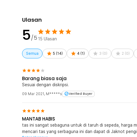
kaki saat mengayuh sepeda. Desain frame bag membuat 
sepeda gunung maupun sepeda lipat. Selain praktis, ta
sehingga cocok dipadukan dengan berbagai jenis seped
Ulasan
Cocok untuk Berbagai Aktivitas Bersepeda
5
ROSWHEEL frame bag dapat digunakan untuk MTB, road 
touring. Tas ini membantu Anda membawa perlengkapan
/5
15
Ulasan
punggung tambahan. Sangat cocok untuk commuting har
bikepacking agar perjalanan terasa lebih nyaman dan efi
Semua
5
(
14
)
4
(
1
)
3
(
0
)
2
(
0
)
Kelengkapan Produk
Rincian yang Anda dapatkan untuk pembelian produk ini
Barang biasa saja
1 x ROSWHEEL Tas Sepeda Top Tube Bike Bag Waterp
Sesuai dengan diskripsi.
09 Mar 2021
,
M*****s
Verified Buyer
MANTAB HABIS
tas ini sangat sebaguna untuk di taruh di sepeda, harga
mencari tas yang serbaguna ini dan dapat di Jaknot pengi