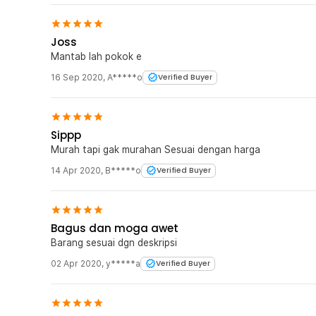
Joss
Mantab lah pokok e
16 Sep 2020
,
A*****o
Verified Buyer
Sippp
Murah tapi gak murahan Sesuai dengan harga
14 Apr 2020
,
B*****o
Verified Buyer
Bagus dan moga awet
Barang sesuai dgn deskripsi
02 Apr 2020
,
y*****a
Verified Buyer