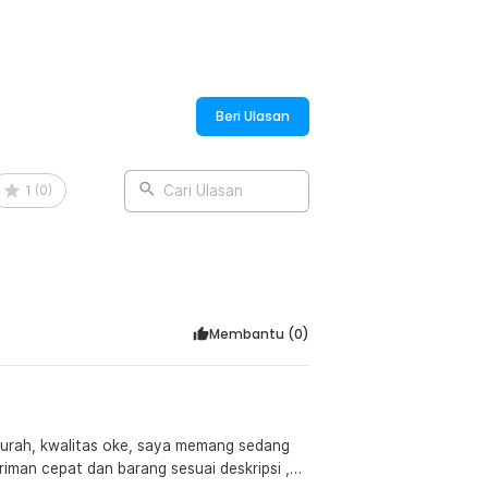
tas tetap stabil saat dipasang pada
mpilannya juga sporty dan modern
a.
bike, sepeda lipat, hingga sepeda
Beri Ulasan
 penting tanpa perlu menggunakan tas
ian, olahraga, touring, hingga
sien.
1
(
0
)
Cari Ulasan
:
roof Holder HP 6 Inch - ROS12
Membantu (
0
)
 murah, kwalitas oke, saya memang sedang
riman cepat dan barang sesuai deskripsi ,