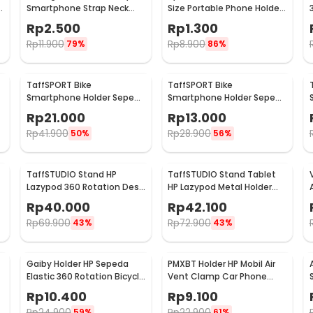
Smartphone Strap Neck
Size Portable Phone Holder
Cord
- SY19
Rp
2.500
Rp
1.300
Rp
11.900
Rp
8.900
79%
86%
TaffSPORT Bike
TaffSPORT Bike
Smartphone Holder Sepeda
Smartphone Holder Sepeda
Universal Rack Bicycle -
Universal Bicycle - JR-OK5
Rp
21.000
Rp
13.000
BM03
Rp
41.900
Rp
28.900
50%
56%
TaffSTUDIO Stand HP
TaffSTUDIO Stand Tablet
Lazypod 360 Rotation Desk
HP Lazypod Metal Holder
Clamp Smartphone Holder
Desk Clamp 6-8 Inch - D9
Rp
40.000
Rp
42.100
- D9
Rp
69.900
Rp
72.900
43%
43%
Gaiby Holder HP Sepeda
PMXBT Holder HP Mobil Air
Elastic 360 Rotation Bicycle
Vent Clamp Car Phone
Phone Holder - B07
Holder - YC001
Rp
10.400
Rp
9.100
Rp
24.900
Rp
22.900
59%
61%