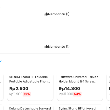
.
Membantu (
1
)
Membantu (
1
)
SEENDA Stand HP Foldable
Taffware Universal Tablet
e
Portable Adjustable Phone
Holder Mount 1/4 Screw
Holder - S089
Bracket Tripod - VTM4
Rp
2.500
Rp
14.800
Rp
11.900
Rp
31.900
79%
54%
Kalung Detachable Lanyard
Syrinx Stand HP Universal