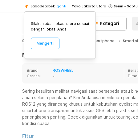
Jabodetabek
ganti
Toko Jakarta Utara
Toko Tangerang
Kategori
A
Silakan ubah lokasi store sesuai
Toko Cikupa
dengan lokasi Anda.
Pick n Go Jakarta Barat
Senin - J
Smartphone & Tablet
Aksesoris Smartphone
Smartph
Mengerti
Pick n Go Bekasi
Senin - Jumat (08
Pick n Go Depok
Senin - Jumat (08
Rincian Produk
Toko Jakarta Pusat
Senin - Sabtu
Brand
ROSWHEEL
Berat
Toko Jakarta Barat
Senin - Sabtu
Garansi
-
Dime
Toko Jakarta Utara
Toko Tangerang
Sering kesulitan melihat navigasi saat bersepeda atau bi
aman selama perjalanan? Kini Anda bisa menikmati perj
Toko Cikupa
ROS12 yang dirancang khusus untuk kebutuhan cyclist mod
Pick n Go Jakarta Barat
Senin - J
smartphone transparan untuk akses GPS lebih praktis s
perlengkapan penting. Cocok digunakan untuk touring, co
Pick n Go Bekasi
Senin - Jumat (08
kondisi cuaca.
Pick n Go Depok
Senin - Jumat (08
Fitur