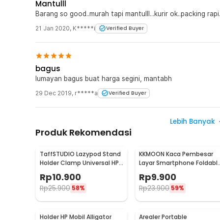
Mantulll
Barang so good..murah tapi mantulll...kurir ok..packing rapi.
21 Jan 2020
,
K*****i
Verified Buyer
bagus
lumayan bagus buat harga segini, mantabh
29 Dec 2019
,
r*****a
Verified Buyer
Lebih Banyak
Produk Rekomendasi
TaffSTUDIO Lazypod Stand
KKMOON Kaca Pembesar
Holder Clamp Universal HP
Layar Smartphone Foldabl
Tablet Monopod 57cm -
Magnifier Stand 5X - F1
Rp
10.900
Rp
9.900
Tripod-8-1
Rp
25.900
Rp
23.900
58%
59%
Holder HP Mobil Alligator
Arealer Portable