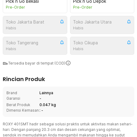
Pick n Go Bekasi
Pick n Go Depok
Pre-Order
Pre-Order
Toko Jakarta Barat
Toko Jakarta Utara
Habis
Habis
Toko Tangerang
Toko Cikupa
Habis
Habis
Tersedia bayar di tempat (COD)
Rincian Produk
Brand
Lainnya
Garansi
-
Berat Produk
0.047 kg
Dimensi Kemasan
: -
ROXY 401SMT hadir sebagai solusi praktis untuk aktivitas makan sehari-
hari. Dengan panjang 20.3 cm dan desain cekungan yang optimal,
sendok ini memudahkan Anda mengambil makanan hingga ke sudut