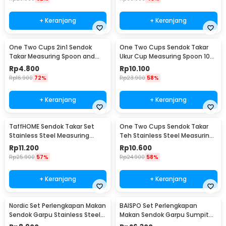
+ Keranjang
+ Keranjang
One Two Cups 2in1 Sendok
One Two Cups Sendok Takar
Takar Measuring Spoon and
Ukur Cup Measuring Spoon 10
Coffee Tamper - G1120
PCS - 16799
Rp
4.800
Rp
10.100
Rp
16.900
72%
Rp
23.900
58%
+ Keranjang
+ Keranjang
TaffHOME Sendok Takar Set
One Two Cups Sendok Takar
Stainless Steel Measuring
Teh Stainless Steel Measuring
Spoon 5 PCS - S300
Spoon 5 PCS - S301
Rp
11.200
Rp
10.600
Rp
25.900
57%
Rp
24.900
58%
+ Keranjang
+ Keranjang
Nordic Set Perlengkapan Makan
BAISPO Set Perlengkapan
Sendok Garpu Stainless Steel
Makan Sendok Garpu Sumpit
Cutlery Set - XS-B014
Bambu Cutlery Set Winding -