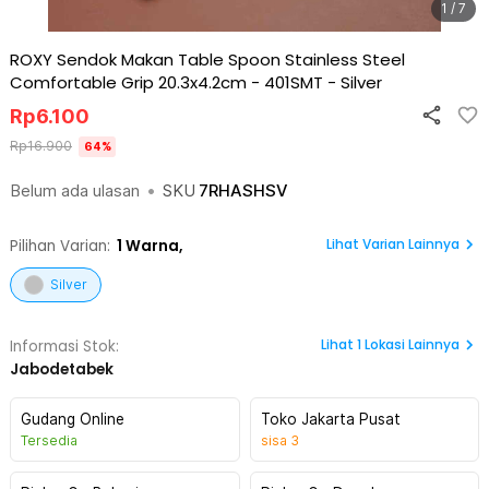
1 / 7
ROXY Sendok Makan Table Spoon Stainless Steel
Comfortable Grip 20.3x4.2cm - 401SMT
-
Silver
Rp
6.100
Rp
16.900
64
%
Belum ada ulasan
•
SKU
7RHASHSV
Lihat Varian Lainnya
Pilihan Varian:
1
Warna,
Silver
Lihat
1
Lokasi Lainnya
Informasi Stok:
Jabodetabek
Gudang Online
Toko Jakarta Pusat
Tersedia
sisa
3