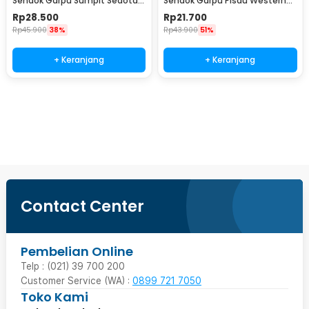
Sendok Garpu Sumpit Sedotan
Sendok Garpu Pisau Western
dengan Pouch - T5
Cutlery Set 4 PCS - C24
Rp
28.500
Rp
21.700
Rp
45.900
38%
Rp
43.900
51%
+ Keranjang
+ Keranjang
Beli Sekarang
Contact Center
Pembelian Online
Telp : (021) 39 700 200
Customer Service (WA) :
0899 721 7050
Toko Kami