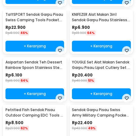
TaffSPORT Sendok Garpu Pisau
KNIFEZER Alat Makan 3in1
Swiss Camping Tools Pocket
Sendok Garpu Pisau Stainless
Knife EDC 5in1 - A008
Travel 20cm - HG1514
Rp
22.900
Rp
6.900
Rp
41.900
46%
Rp
18.900
64%
+ Keranjang
+ Keranjang
Asipartan Sendok Teh Dessert
YOUGLE Set Alat Makan Sendok
Rainbow Spoon Stainless Steel
Garpu Pisau Lipat Cutlery Set 3
Bulat - A014
PCS - A009
Rp
6.100
Rp
20.400
Rp
16.900
64%
Rp
40.900
51%
+ Keranjang
+ Keranjang
Petrified Fish Sendok Pisau
Sendok Garpu Pisau Swiss
Outdoor Camping EDC Tools -
Army Military Camping Pocket
LX709
Knife EDC 4 in 1 - A011
Rp
8.500
Rp
22.400
Rp
21.900
62%
Rp
43.900
49%