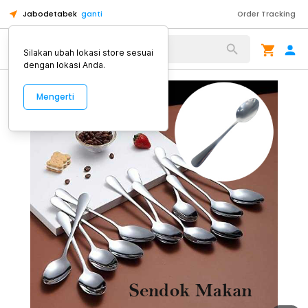
Jabodetabek
ganti
Order Tracking
Alat Kopi
Silakan ubah lokasi store sesuai
dengan lokasi Anda.
Mengerti