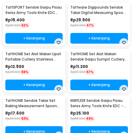
TaffSPORT Sendok Garpu Pisau
Taffware Digipounds Sendok
Swiss Army Tools Knife EDC
Takar Digital Measuring Spoon
6in1 - A007
500g 0.1g - HM10
Rp
19.400
Rp
29.900
Rp
39.900
52%
Rp
55.900
47%
+ Keranjang
+ Keranjang
TaffHOME Set Alat Makan Lipat
TaffHOME Set Alat Makan
Portable Cutlery Stainless
Sendok Garpu Sumpit Cutlery
Steel 410 - AOTU
with Pouch - CJ0091
Rp
12.900
Rp
11.200
Rp
28.900
56%
Rp
25.900
57%
+ Keranjang
+ Keranjang
TaffHOME Sendok Takar Set
KNIFEZER Sendok Garpu Pisau
Baking Measurement Spoon
Swiss Army Tools Knife EDC -
0.62-15ml 6 PCS - 16752
A010
Rp
17.600
Rp
25.100
Rp
36.900
53%
Rp
48.900
49%
+ Keranjang
+ Keranjang