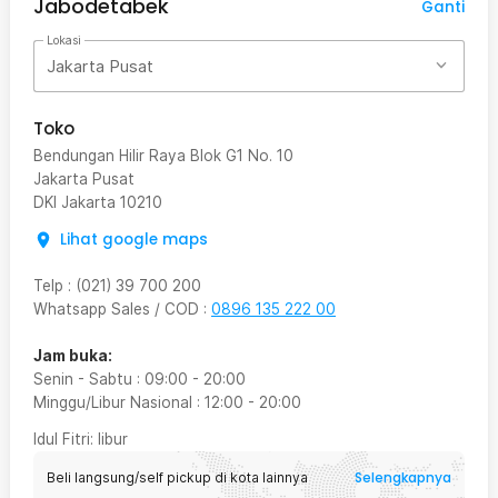
Jabodetabek
Ganti
Lokasi
Jakarta Pusat
Toko
Bendungan Hilir Raya Blok G1 No. 10
Jakarta Pusat
DKI Jakarta
10210
Lihat google maps
Telp
:
(021) 39 700 200
Whatsapp Sales / COD
:
0896 135 222 00
Jam buka:
Senin - Sabtu
:
09:00
-
20:00
Minggu/Libur Nasional
:
12:00
-
20:00
Idul Fitri
: libur
Selengkapnya
Beli langsung/self pickup di kota lainnya