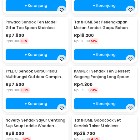
+ Keranjang
+ Keranjang
Pawaca Sendok Teh Model
TaffHOME Set Perlengkapan
Gitar Tea Spoon Stainless
Makan Sendok Garpu Bahan
Steel 304 12cm - RR-09
Bambu Cutlery Set - EA02510
Rp
7.900
Rp
19.200
Rp
19.900
61%
Rp
38.900
51%
+ Keranjang
+ Keranjang
YYEDC Sendok Garpu Pisau
KANNERT Sendok Teh Dessert
Multifungsi Outdoor Camping
Gagang Panjang Long Spoon
Spork EDC Tools - LX708
Stainless Steel - RR-11
Rp
7.500
Rp
4.300
Rp
19.900
63%
Rp
15.900
73%
+ Keranjang
+ Keranjang
Novelty Sendok Sayur Centong
TaffHOME Goodcook Set
Sup Soup Laddle Wooden
Sendok Takar Stainless
Spoon - RR-20
Measuring Spoon 8 PCS - 167
Rp
8.000
Rp
36.700
Rp
20.900
62%
Rp
65.900
45%