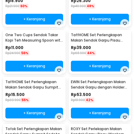
Rp
8.900
Rp
26.300
EA025
Rp
21.900
60%
Rp
49.900
48%
+ Keranjang
+ Keranjang
One Two Cups Sendok Takar
TaffHOME Set Perlengkapan
Kopi Teh Measuring Spoon with
Makan Sendok Garpu Pisau
Clip - G166
Sumpit 8 PCS - EA02300
Rp
11.000
Rp
39.000
Rp
24.900
56%
Rp
68.900
44%
+ Keranjang
+ Keranjang
TaffHOME Set Perlengkapan
EWIN Set Perlengkapan Makan
Makan Sendok Garpu Sumpit
Sendok Garpu dengan Holder
Pouch Cutlery Set - T1
Angsa Swan Rack - NP311
Rp
15.500
Rp
53.500
Rp
33.900
55%
Rp
91.900
42%
+ Keranjang
+ Keranjang
Tofok Set Perlengkapan Makan
ROXY Set Perlekapan Makan