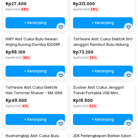
LY-015
2000mAh 240V - P6
Rp
27.400
Rp
213.000
Rp
51.900
48%
Rp
291.900
28%
+ Keranjang
+ Keranjang
HWY Alat Cukur Bulu Hewan
Taffware Alat Cukur Elektrik 3in1
Anjing Kucing Domba 8200RPM
Jenggot Rambut Bulu Hidung -
2.4V - P2
AG-818
Rp
96.100
Rp
73.200
Rp
148.900
36%
Rp
110.000
34%
+ Keranjang
+ Keranjang
Taffware Alat Cukur Elektrik
Zuober Alat Cukur Jenggot
Hair Trimmer Shaver - KM-666
Travel Portable USB Mini
Trimmer - T01-U
Rp
49.000
Rp
19.900
Rp
82.900
41%
Rp
40.900
52%
+ Keranjang
+ Keranjang
Huanxingkeji Alat Cukur Bulu
JDK Perlengkapan Barber Salon