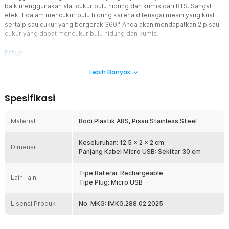
baik menggunakan alat cukur bulu hidung dan kumis dari RTS. Sangat
efektif dalam mencukur bulu hidung karena ditenagai mesin yang kuat
serta pisau cukur yang bergerak 360°. Anda akan mendapatkan 2 pisau
cukur yang dapat mencukur bulu hidung dan kumis.
Fitur
Dual Blade Nose Hair Trimmer dan Shaver
Lebih Banyak
Alat pencukur ini punya 2 fungsi, yaitu mencukur bulu hidung dan
mencukur kumis dengan 2 kepala pisau yang berbeda. 2 kepala
Spesifikasi
pisau ini sudah didesain untuk mencukur bulu hidung dan kumis
sehingga hasil cukuran rapi dan tidak akan melukai kulit.
Material
Bodi Plastik ABS, Pisau Stainless Steel
Pisau Berputar 360°
Bagian mata pisau didesain terbuka dan dapat berputar 360°
sehingga dapat menjangkau rambut pada seluruh area permukaan
Keseluruhan: 12.5 x 2 x 2 cm
Dimensi
rongga hidung Anda. Pisau dapat memotong bulu hidung dan kumis
Panjang Kabel Micro USB: Sekitar 30 cm
dengan rapi secara otomatis, sehingga Anda dapat mencukur
dengan leluasa.
Tipe Baterai: Rechargeable
Lain-lain
Tipe Plug: Micro USB
Tahan Air dan Mudah Dibersihkan
Pencukur bulu hidung dan kumis ini bersifat tahan air, sehingga
Lisensi Produk
kepala pisau dapat Anda cuci tanpa perlu khawatir mesin akan
No. MKG: IMKG.288.02.2025
rusak. Jaga alat cukur Anda tetap higienis agar tidak menimbulkan
efek samping pada kulit Anda.