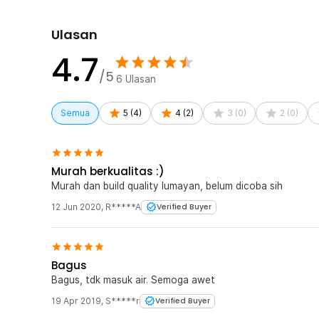
Rincian yang Anda dapatkan untuk pembelian produk ini
1 x RUIHE Kacamata Renang Mirrored Anti Fog UV Pro
Ulasan
1 x Case Kacamata
4.7
2 x Penyangga Hidung
1 x Panduan Penggunaan
/5
6
Ulasan
Semua
5
(
4
)
4
(
2
)
3
(
0
)
2
(
0
)
Murah berkualitas :)
Murah dan build quality lumayan, belum dicoba sih
12 Jun 2020
,
R*****A
Verified Buyer
Bagus
Bagus, tdk masuk air. Semoga awet
19 Apr 2019
,
S*****r
Verified Buyer