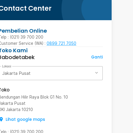
Contact Center
Pembelian Online
Telp : (021) 39 700 200
Customer Service (WA) :
0899 721 7050
Toko Kami
Jabodetabek
Ganti
Lokasi
Jakarta Pusat
Toko
Bendungan Hilir Raya Blok G1 No. 10
Jakarta Pusat
DKI Jakarta
10210
Lihat google maps
Telp
:
(021) 39 700 200