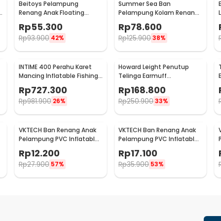
Beitoys Pelampung
Summer Sea Ban
Renang Anak Floating
Pelampung Kolam Renang
Swimming Vest - HW160
Bayi Ring Floating with
Rp
55.300
Rp
78.600
Canopy - M-1
Rp
93.900
Rp
125.900
42%
38%
INTIME 400 Perahu Karet
Howard Leight Penutup
Mancing Inflatable Fishing
Telinga Earmuff
Boat 4 Person - YT-099
Headphone Taktis for
Rp
727.300
Rp
168.800
Shooting - R-01526
Rp
981.900
Rp
250.900
26%
33%
VKTECH Ban Renang Anak
VKTECH Ban Renang Anak
Pelampung PVC Inflatable
Pelampung PVC Inflatable
Swimming Ring 60cm - V03
Swimming Ring 80cm - V03
Rp
12.200
Rp
17.100
Rp
27.900
Rp
35.900
57%
53%