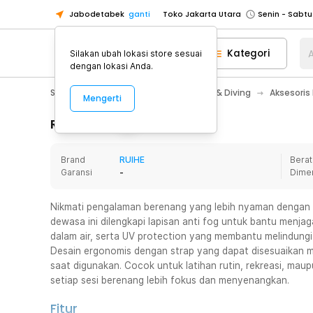
Jabodetabek
ganti
Toko Jakarta Utara
Toko Tangerang
Kategori
A
Silakan ubah lokasi store sesuai
Toko Cikupa
dengan lokasi Anda.
Pick n Go Jakarta Barat
Senin - J
Sport & Outdoor
Olahraga Renang & Diving
Aksesoris
Mengerti
Pick n Go Bekasi
Senin - Jumat (08
Pick n Go Depok
Senin - Jumat (08
Rincian Produk
Toko Jakarta Pusat
Senin - Sabtu
Brand
RUIHE
Berat
Toko Jakarta Barat
Senin - Sabtu
Garansi
-
Dime
Toko Jakarta Utara
Toko Tangerang
Nikmati pengalaman berenang yang lebih nyaman dengan
dewasa ini dilengkapi lapisan anti fog untuk bantu menja
Toko Cikupa
dalam air, serta UV protection yang membantu melindungi
Pick n Go Jakarta Barat
Senin - J
Desain ergonomis dengan strap yang dapat disesuaikan 
saat digunakan. Cocok untuk latihan rutin, rekreasi, maup
Pick n Go Bekasi
Senin - Jumat (08
setiap sesi berenang lebih fokus dan menyenangkan.
Pick n Go Depok
Senin - Jumat (08
Fitur