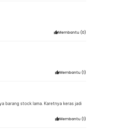
Membantu (
0
)
Membantu (
1
)
ya barang stock lama. Karetnya keras jadi
Membantu (
1
)