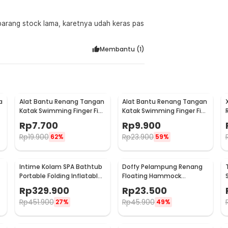
 barang stock lama, karetnya udah keras pas
Membantu (
1
)
a
Alat Bantu Renang Tangan
Alat Bantu Renang Tangan
Katak Swimming Finger Fin
Katak Swimming Finger Fin
Silicone Size M - HW700
Silicone Size L - HW700
Rp
7.700
Rp
9.900
Rp
19.900
Rp
23.900
62%
59%
Intime Kolam SPA Bathtub
Doffy Pelampung Renang
m
Portable Folding Inflatable
Floating Hammock
160x84x64cm - YT-038B
Inflatable Water Bed -
Rp
329.900
Rp
23.500
FDJ21
Rp
451.900
Rp
45.900
27%
49%