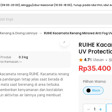
lat Kopi
umat (07:00 - 20:00), Sabtu - Minggu (08:00 - 20:00), Tutup pada Idul Fitri
Sele
 Renang & Diving Lainnya
RUIHE Kacamata Renang Mirrored Anti Fog UV 
:00 - 20:00), Sabtu - Minggu/ Libur Nasional (08:00 - 17:00)
Selengkapnya
:00 - 20:00), Sabtu - Minggu/ Libur Nasional (08:00 - 17:00)
RUIHE Kaca
Selengkapnya
UV Protecti
 (09:00-20:00), Minggu/Libur Nasional (12:00-20:00), Tutup pada Idul Fitri
Sele
 Produk
0.3 kg
 (09:00-20:00), Minggu/Libur Nasional (12:00-20:00), Tutup pada Idul Fitri
Sele
•
S
4.7
6
Ulasan
nsi Kemasan
: -
Rp
35.400
 kacamata renang RUIHE. Kacamata renang
ga pandangan tetap jelas saat berada di
Pilihan Warna:
 mata saat berenang di area terbuka.
umat (07:00 - 20:00), Sabtu - Minggu (08:00 - 20:00), Tutup pada Idul Fitri
Sele
memberikan kenyamanan dan kestabilan
Black
un aktivitas air lainnya yang membuat
:00 - 20:00), Sabtu - Minggu/ Libur Nasional (08:00 - 17:00)
Selengkapnya
:00 - 20:00), Sabtu - Minggu/ Libur Nasional (08:00 - 17:00)
Selengkapnya