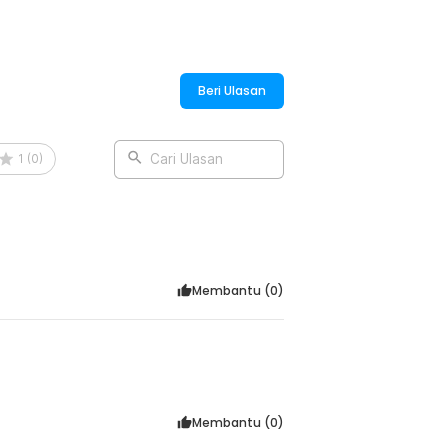
:
tection Silikon - RH6100
Beri Ulasan
1
(
0
)
Cari Ulasan
Membantu (
0
)
Membantu (
0
)