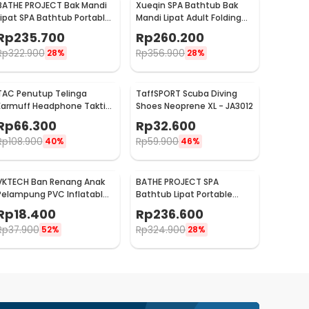
BATHE PROJECT Bak Mandi
Xueqin SPA Bathtub Bak
Lipat SPA Bathtub Portable
Mandi Lipat Adult Folding
Folding Adult Bath - 18402
Bath 120x58x48cm - 18403
Rp
235.700
Rp
260.200
Rp
322.900
Rp
356.900
28%
28%
TAC Penutup Telinga
TaffSPORT Scuba Diving
Earmuff Headphone Taktis
Shoes Neoprene XL - JA3012
for Shooting - TAC36
Rp
66.300
Rp
32.600
Rp
108.900
Rp
59.900
40%
46%
VKTECH Ban Renang Anak
BATHE PROJECT SPA
Pelampung PVC Inflatable
Bathtub Lipat Portable
Swimming Ring 70cm - V03
Folding Bath 110x60x50cm -
Rp
18.400
Rp
236.600
18403
Rp
37.900
Rp
324.900
52%
28%