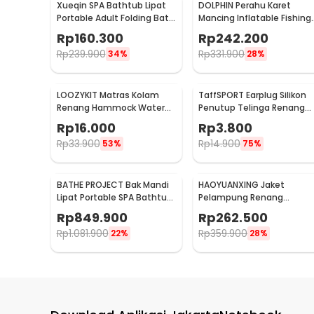
Xueqin SPA Bathtub Lipat
DOLPHIN Perahu Karet
Portable Adult Folding Bath
Mancing Inflatable Fishing
65x70 cm - 18401
Boat 2 Person - XC713
Rp
160.300
Rp
242.200
Rp
239.900
Rp
331.900
34%
28%
LOOZYKIT Matras Kolam
TaffSPORT Earplug Silikon
Renang Hammock Water
Penutup Telinga Renang
Bed - L002
Anti Air - TN01
Rp
16.000
Rp
3.800
Rp
33.900
Rp
14.900
53%
75%
BATHE PROJECT Bak Mandi
HAOYUANXING Jaket
Lipat Portable SPA Bathtub
Pelampung Renang
Adult - KY-18
Dewasa Life Jacket Water
Rp
849.900
Rp
262.500
Sport Vest M - JR-38
Rp
1.081.900
Rp
359.900
22%
28%