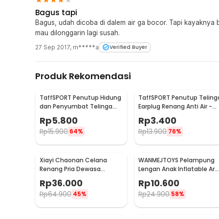
Bagus tapi
Bagus, udah dicoba di dalem air ga bocor. Tapi kayaknya
mau dilonggarin lagi susah.
27 Sep 2017
,
m*****a
Verified Buyer
Produk Rekomendasi
TaffSPORT Penutup Hidung
TaffSPORT Penutup Teling
dan Penyumbat Telinga
Earplug Renang Anti Air -
untuk Renang Silikon -
00NT
Rp
5.800
Rp
3.400
WFW051
Rp
15.900
Rp
13.900
64%
76%
Xiayi Chaonan Celana
WANMEJTOYS Pelampung
Renang Pria Dewasa
Lengan Anak Inflatable Ar
Swimming XL - 1706-1
Band Rolls Up 1 Pair - SX001
Rp
36.000
Rp
10.600
Rp
64.900
Rp
24.900
45%
58%