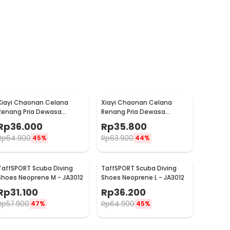
Xiayi Chaonan Celana
Xiayi Chaonan Celana
Renang Pria Dewasa
Renang Pria Dewasa
Swimming XXL - 1706-1
Swimming L - 1706-1
Rp
36.000
Rp
35.800
Rp
64.900
Rp
63.900
45%
44%
TaffSPORT Scuba Diving
TaffSPORT Scuba Diving
Shoes Neoprene M - JA3012
Shoes Neoprene L - JA3012
Rp
31.100
Rp
36.200
Rp
57.900
Rp
64.900
47%
45%