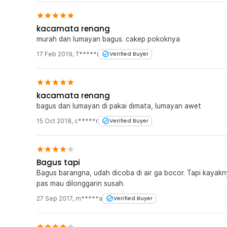
kacamata renang
murah dan lumayan bagus. cakep pokoknya
17 Feb 2019
,
T*****i
Verified Buyer
kacamata renang
bagus dan lumayan di pakai dimata, lumayan awet
15 Oct 2018
,
c*****r
Verified Buyer
Bagus tapi
Bagus barangna, udah dicoba di air ga bocor. Tapi kayakn
pas mau dilonggarin susah.
27 Sep 2017
,
m*****a
Verified Buyer