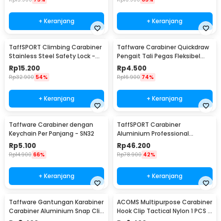
+ Keranjang
+ Keranjang
TaffSPORT Climbing Carabiner
Taffware Carabiner Quickdraw
Stainless Steel Safety Lock -
Pengait Tali Pegas Fleksibel
CE40
Outdoor EDC - SN44
Rp
15.200
Rp
4.500
Rp
32.900
54%
Rp
16.900
74%
+ Keranjang
+ Keranjang
Taffware Carabiner dengan
TaffSPORT Carabiner
Keychain Per Panjang - SN32
Aluminium Professional
Heavy-Duty Locking 25kN -
Rp
5.100
Rp
46.200
CE21
Rp
14.900
66%
Rp
78.900
42%
+ Keranjang
+ Keranjang
Taffware Gantungan Karabiner
ACOMS Multipurpose Carabiner
Carabiner Aluminium Snap Clip
Hook Clip Tactical Nylon 1 PCS -
Lock 6 PCS - ST15
HW75