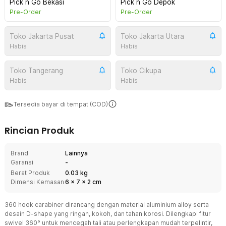
Pick n Go Bekasi
Pick n Go Depok
Pre-Order
Pre-Order
Toko Jakarta Pusat
Toko Jakarta Utara
Habis
Habis
Toko Tangerang
Toko Cikupa
Habis
Habis
Tersedia bayar di tempat (COD)
Rincian Produk
Brand
Lainnya
Garansi
-
Berat Produk
0.03 kg
Dimensi Kemasan
6
x
7
x
2
cm
360 hook carabiner dirancang dengan material aluminium alloy serta
desain D-shape yang ringan, kokoh, dan tahan korosi. Dilengkapi fitur
swivel 360° untuk mencegah tali atau perlengkapan mudah terpelintir,