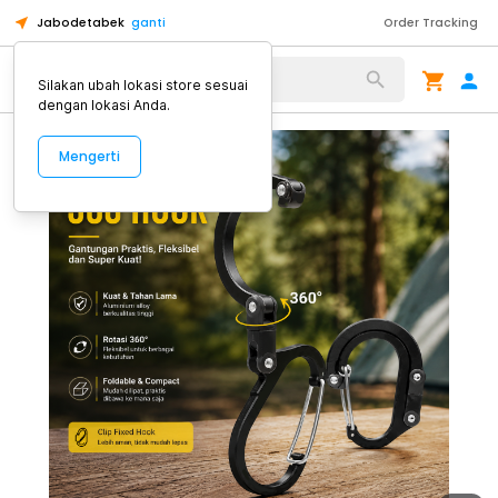
Jabodetabek
ganti
Order Tracking
Alat Kopi
Silakan ubah lokasi store sesuai
dengan lokasi Anda.
Mengerti