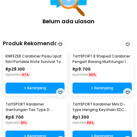
Aluminium - CE30
Belum ada ulasan
Produk Rekomendasi
KNIFEZER Carabiner Pisau Lipat
TaffSPORT 8 Shaped Carabiner
5in1 Portable Knife Survival Tool
Pengait Barang Multifungsi 1
EDC - ED30
PCS - AT30
Rp
29.100
Rp
9.700
Rp
54.900
47%
Rp
23.900
60%
+ Keranjang
+ Keranjang
TaffSPORT Karabiner
TaffSPORT Karabiner Mini D-
Gantungan Tas Type D
type Hanging Keychain EDC
Quickdraw Outdoor Aluminium
Outdoor Metal - AT36
Rp
6.700
Rp
1.300
- AT12
Rp
16.900
61%
Rp
8.900
86%
+ Keranjang
+ Keranjang