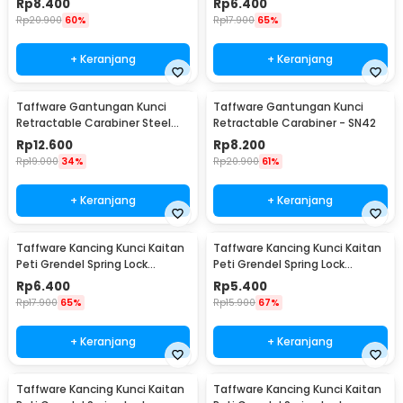
Rp
8.400
Rp
6.400
Rp
20.900
60%
Rp
17.900
65%
+ Keranjang
+ Keranjang
Taffware Gantungan Kunci
Taffware Gantungan Kunci
Retractable Carabiner Steel
Retractable Carabiner - SN42
Wire - SN40
Rp
12.600
Rp
8.200
Rp
19.000
34%
Rp
20.900
61%
+ Keranjang
+ Keranjang
Taffware Kancing Kunci Kaitan
Taffware Kancing Kunci Kaitan
Peti Grendel Spring Lock
Peti Grendel Spring Lock
Stainless Steel XL - J107
Stainless Steel L - J107
Rp
6.400
Rp
5.400
Rp
17.900
65%
Rp
15.900
67%
+ Keranjang
+ Keranjang
Taffware Kancing Kunci Kaitan
Taffware Kancing Kunci Kaitan