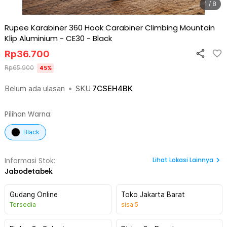
1 / 8
Rupee Karabiner 360 Hook Carabiner Climbing Mountain
Klip Aluminium - CE30
-
Black
Rp
36.700
Rp
65.900
45
%
Belum ada ulasan
•
SKU
7CSEH4BK
Pilihan Warna:
Black
Lihat
Lokasi Lainnya
Informasi Stok:
Jabodetabek
Gudang Online
Toko Jakarta Barat
Tersedia
sisa
5