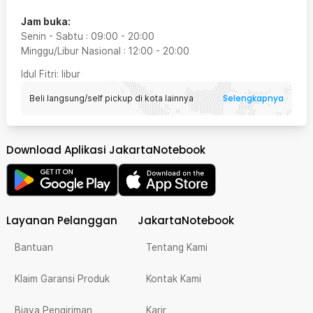
Jam buka:
Senin - Sabtu
:
09:00
-
20:00
Minggu/Libur Nasional
:
12:00
-
20:00
Idul Fitri
: libur
Selengkapnya
Beli langsung/self pickup di kota lainnya
Download Aplikasi JakartaNotebook
Layanan Pelanggan
JakartaNotebook
Bantuan
Tentang Kami
Klaim Garansi Produk
Kontak Kami
Biaya Pengiriman
Karir