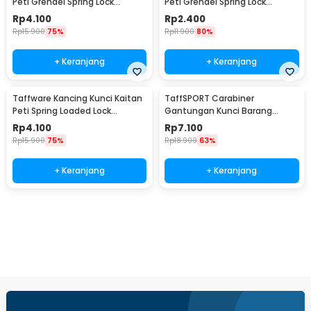
Peti Grendel Spring Lock
Peti Grendel Spring Lock
Stainless Steel M - J107
Stainless Steel S - J107
Rp
4.100
Rp
2.400
Rp
15.900
75%
Rp
11.900
80%
+ Keranjang
+ Keranjang
Taffware Kancing Kunci Kaitan
TaffSPORT Carabiner
Peti Spring Loaded Lock
Gantungan Kunci Barang
Stainless Steel M - J108
Stainless Steel Snap Hook -
Rp
4.100
Rp
7.100
AT32
Rp
15.900
75%
Rp
18.900
63%
+ Keranjang
+ Keranjang
Beli Sekarang