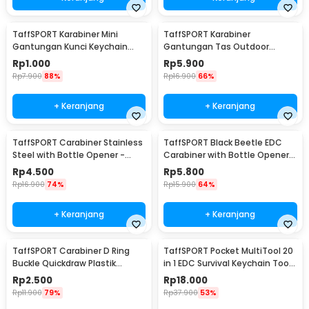
TaffSPORT Karabiner Mini
TaffSPORT Karabiner
Gantungan Kunci Keychain
Gantungan Tas Outdoor
Hanging Buckle - AT10
Quickdraw Aluminium Alloy -
Rp
1.000
Rp
5.900
AT76
Rp
7.900
88%
Rp
16.900
66%
+ Keranjang
+ Keranjang
TaffSPORT Carabiner Stainless
TaffSPORT Black Beetle EDC
Steel with Bottle Opener -
Carabiner with Bottle Opener -
ED25
ED11
Rp
4.500
Rp
5.800
Rp
16.900
74%
Rp
15.900
64%
+ Keranjang
+ Keranjang
TaffSPORT Carabiner D Ring
TaffSPORT Pocket MultiTool 20
Buckle Quickdraw Plastik
in 1 EDC Survival Keychain Tool
Tactical Outdoor - AT35
- ED26
Rp
2.500
Rp
18.000
Rp
11.900
79%
Rp
37.900
53%