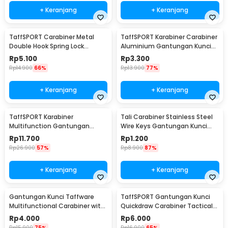
+ Keranjang
+ Keranjang
TaffSPORT Carabiner Metal
TaffSPORT Karabiner Carabiner
Double Hook Spring Lock
Aluminium Gantungan Kunci
Gantungan Kunci 50kg - AT17
EDC Outdoor 7.5cm - 698
Rp
5.100
Rp
3.300
Rp
14.900
66%
Rp
13.900
77%
+ Keranjang
+ Keranjang
TaffSPORT Karabiner
Tali Carabiner Stainless Steel
Multifunction Gantungan
Wire Keys Gantungan Kunci
Kunci Stainless Steel - ED77
Koper 1 PCS - 201380
Rp
11.700
Rp
1.200
Rp
26.900
57%
Rp
8.900
87%
+ Keranjang
+ Keranjang
Gantungan Kunci Taffware
TaffSPORT Gantungan Kunci
Multifunctional Carabiner with
Quickdraw Carabiner Tactical
Key Chain - SN31
Nylon Belt - SN74
Rp
4.000
Rp
6.000
Rp
15.900
75%
Rp
16.900
65%