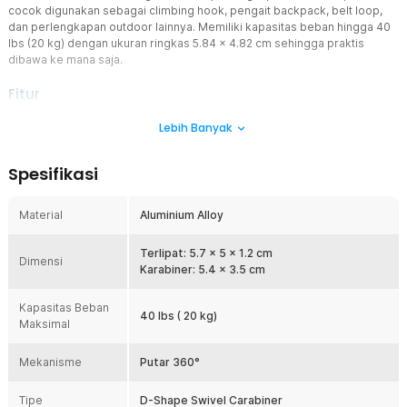
cocok digunakan sebagai climbing hook, pengait backpack, belt loop,
dan perlengkapan outdoor lainnya. Memiliki kapasitas beban hingga 40
lbs (20 kg) dengan ukuran ringkas 5.84 x 4.82 cm sehingga praktis
dibawa ke mana saja.
Fitur
Putaran
Bebas Hambatan
360°
Lebih Banyak
360 hook carabiner dilengkapi mekanisme swivel yang
memungkinkan kait berputar hingga 360 derajat secara bebas.
Spesifikasi
Fitur ini membantu mengurangi risiko tali, gantungan, atau aksesori
menjadi kusut saat bergerak. Saat digunakan untuk hiking, camping,
maupun traveling, barang yang digantung dapat mengikuti arah
Material
Aluminium Alloy
gerakan dengan lebih fleksibel sehingga lebih nyaman digunakan.
Desain D-Shape Lebih Stabil
Terlipat: 5.7 x 5 x 1.2 cm
Dimensi
Bentuk D-shape dirancang untuk mendistribusikan beban secara
Karabiner: 5.4 x 3.5 cm
lebih merata pada bagian terkuat karabiner. Desain ini membuat
360 hook carabiner terasa lebih stabil dibanding model oval biasa
Kapasitas Beban
40 lbs ( 20 kg)
saat digunakan untuk menggantung perlengkapan. Cocok
Maksimal
digunakan sebagai pengait botol minum, pouch, lampu camping,
sarung tangan, atau aksesori outdoor lainnya.
Mekanisme
Putar 360°
Kapasitas Beban Hingga 40 lbs
360 hook carabiner mampu menopang beban hingga 40 lbs atau
Tipe
D-Shape Swivel Carabiner