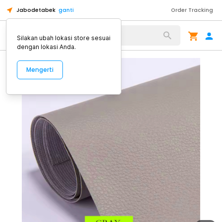
Jabodetabek
ganti
Order Tracking
Alat Kopi
Silakan ubah lokasi store sesuai
dengan lokasi Anda.
Mengerti