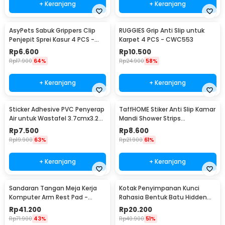
+ Keranjang
+ Keranjang
AsyPets Sabuk Grippers Clip
RUGGIES Grip Anti Slip untuk
Penjepit Sprei Kasur 4 PCS -
Karpet 4 PCS - CWC553
PJP4
Rp
6.600
Rp
10.500
Rp
17.900
64%
Rp
24.900
58%
+ Keranjang
+ Keranjang
Sticker Adhesive PVC Penyerap
TaffHOME Stiker Anti Slip Kamar
Air untuk Wastafel 3.7cmx3.2M
Mandi Shower Strips
- CN1222
20x380mm 6 PCS - TT-19
Rp
7.500
Rp
8.600
Rp
19.900
63%
Rp
21.900
61%
+ Keranjang
+ Keranjang
Sandaran Tangan Meja Kerja
Kotak Penyimpanan Kunci
Komputer Arm Rest Pad -
Rahasia Bentuk Batu Hidden
91526
Key Box - B0521
Rp
41.200
Rp
20.200
Rp
71.900
43%
Rp
40.900
51%