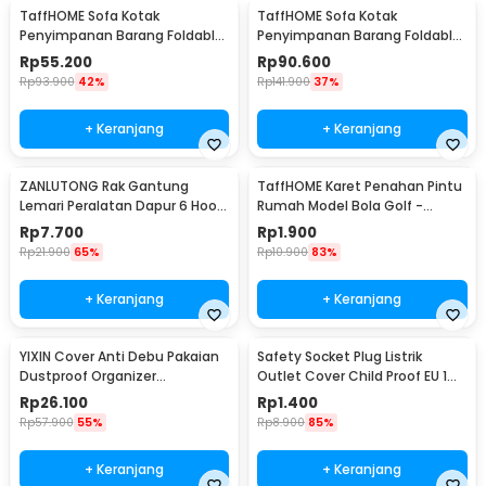
TaffHOME Sofa Kotak
TaffHOME Sofa Kotak
Penyimpanan Barang Foldable
Penyimpanan Barang Foldable
Storage Box 30x30x30cm - L170
Storage Box 48x30x30cm - L170
Rp
55.200
Rp
90.600
Rp
93.900
42%
Rp
141.900
37%
+ Keranjang
+ Keranjang
ZANLUTONG Rak Gantung
TaffHOME Karet Penahan Pintu
Lemari Peralatan Dapur 6 Hook
Rumah Model Bola Golf -
Besi - 2137
HDS209
Rp
7.700
Rp
1.900
Rp
21.900
65%
Rp
10.900
83%
+ Keranjang
+ Keranjang
YIXIN Cover Anti Debu Pakaian
Safety Socket Plug Listrik
Dustproof Organizer
Outlet Cover Child Proof EU 1
60x30x110cm - PEVA
PCS
Rp
26.100
Rp
1.400
Rp
57.900
55%
Rp
8.900
85%
+ Keranjang
+ Keranjang