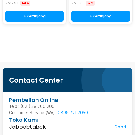
Rp
67.900
44%
Rp
19.900
62%
+ Keranjang
+ Keranjang
Beli Sekarang
Contact Center
Pembelian Online
Telp : (021) 39 700 200
Customer Service (WA) :
0899 721 7050
Toko Kami
Jabodetabek
Ganti