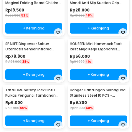
Magical Folding Board Children
Mandi Anti Slip Suction Grip
Cloth - 002
Handle Safety - SG-188
Rp
19.500
Rp
26.000
Rp
39.900
52%
Rp
49.900
48%
+ Keranjang
+ Keranjang
SPALIFE Dispenser Sabun
HOUSEEN Mini Hammock Foot
Otomatis Sensor Infrared
Rest Meja Kerja Ergonomis
Stainless Steel 250ml - AD-03
Sandaran Kaki
Rp
79.800
Rp
56.000
Rp
126.900
38%
Rp
94.900
41%
+ Keranjang
+ Keranjang
TaffHOME Safety Lock Pintu
Hanger Gantungan Serbaguna
Kulkas Pengunci Tambahan
Stainless Steel 10 PCS -
Tempel - S1843
M127105
Rp
6.000
Rp
9.300
Rp
16.900
65%
Rp
22.900
60%
+ Keranjang
+ Keranjang