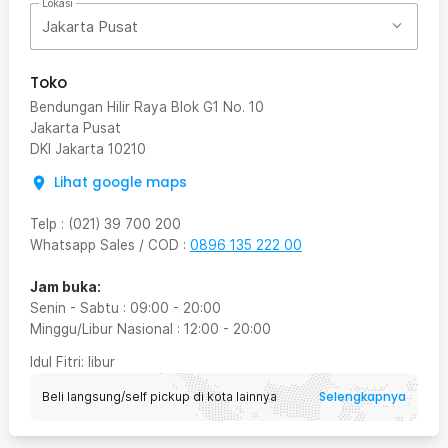
Lokasi
Jakarta Pusat
Toko
Bendungan Hilir Raya Blok G1 No. 10
Jakarta Pusat
DKI Jakarta
10210
Lihat google maps
Telp
:
(021) 39 700 200
Whatsapp Sales / COD
:
0896 135 222 00
Jam buka:
Senin - Sabtu
:
09:00
-
20:00
Minggu/Libur Nasional
:
12:00
-
20:00
Idul Fitri
: libur
Selengkapnya
Beli langsung/self pickup di kota lainnya