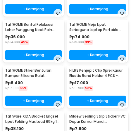
+ Keranjang
+ Keranjang
TaffHOME Bantal Relaksasi
TaffHOME Meja Lipat
Leher Punggung Neck Pain
Serbaguna Laptop Portable
Relief - HBF001
Desk Minimalist Design - BO60
Rp
36.000
Rp
74.000
Rp
64.900
45%
Rp
119.900
39%
+ Keranjang
+ Keranjang
TaffHOME Stiker Benturan
HILIFE Penjepit Clip Sprei Kasur
Bumper Silicone Bulat
Elastic Band Holder 4 PCS -
Hemispherical 100 PCS - FZL10
200TC
Rp
6.400
Rp
17.000
Rp
17.900
65%
Rp
35.900
53%
+ Keranjang
+ Keranjang
Taffware XIDA Bracket Engsel
Mildew Sealing Strip Sticker PVC
Lipat Folding Max Load 65kg 14
Dapur Kamar Mandi
Inch 2 PCS - JM007
3.7cmx3.2M
Rp
38.100
Rp
7.600