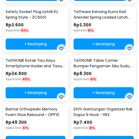
Safety Socket Plug Listrik EU
Taffware Kancing Kunci Kait
Spring Style - ZC6001
Grendel Spring Loaded Latch
Catch Hasp - KAK-J107
Rp
2.600
Rp
2.300
Rp
12.900
80%
Rp
11.900
81%
+ Keranjang
+ Keranjang
TaffHOME Kotak Tisu Kayu
TaffHOME Table Corner
Smartphone Holder and Tissue
Bumper Pengaman Siku Sudut
Box - ZJ05
Meja Silicone 10 PCS - FY21
Rp
34.900
Rp
8.300
Rp
62.900
45%
Rp
20.900
61%
+ Keranjang
+ Keranjang
Bantal Orthopedic Memory
DIVV Gantungan Organizer Rak
Foam Slow Rebound - OPP10
Dapur 5 Hook - I163
Rp
49.300
Rp
7.400
Rp
82.900
41%
Rp
18.900
61%