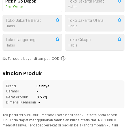
Pick n Go Depok
Toko Jakarta Pusat
Pre-Order
Habis
Toko Jakarta Barat
Toko Jakarta Utara
Habis
Habis
Toko Tangerang
Toko Cikupa
Habis
Habis
Tersedia bayar di tempat (COD)
Rincian Produk
Brand
Lainnya
Garansi
-
Berat Produk
0.5 kg
Dimensi Kemasan
: -
Tak perlu terburu-buru membeli sofa baru saat kulit sofa Anda robek.
Kini Anda dapat menggunakan tambalan kulit sintetis dari RYLY untuk
mengatasinya. Terdapat perekat di bagian belakang tambalan kulit ini