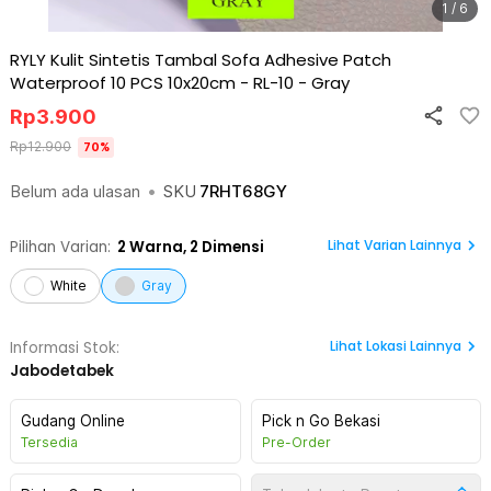
1 / 6
RYLY Kulit Sintetis Tambal Sofa Adhesive Patch
Waterproof 10 PCS 10x20cm - RL-10
-
Gray
Rp
3.900
Rp
12.900
70
%
Belum ada ulasan
•
SKU
7RHT68GY
Lihat Varian Lainnya
Pilihan Varian:
2
Warna,
2 Dimensi
White
Gray
Lihat
Lokasi Lainnya
Informasi Stok:
Jabodetabek
Gudang Online
Pick n Go Bekasi
Tersedia
Pre-Order