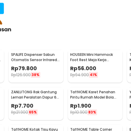
:
h Waterproof - RL-10
asan
SPALIFE Dispenser Sabun
HOUSEEN Mini Hammock
p
Otomatis Sensor Infrared
Foot Rest Meja Kerja
Stainless Steel 250ml -
Ergonomis Sandaran Kaki
Rp
79.800
Rp
56.000
AD-03
Rp
126.900
Rp
94.900
38%
41%
ZANLUTONG Rak Gantung
TaffHOME Karet Penahan
Lemari Peralatan Dapur 6
Pintu Rumah Model Bola
Hook Besi - 2137
Golf - HDS209
Rp
7.700
Rp
1.900
Rp
21.900
Rp
10.900
65%
83%
TaffHOME Kotak Tisu Kayu
TaffHOME Table Corner