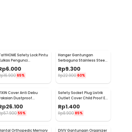
TaffHOME Safety Lock Pintu
Hanger Gantungan
Kulkas Pengunci
Serbaguna Stainless Steel
Tambahan Tempel - S1843
10 PCS - M127105
Rp
6.000
Rp
9.300
Rp
16.900
Rp
22.900
65%
60%
YIXIN Cover Anti Debu
Safety Socket Plug Listrik
Pakaian Dustproof
Outlet Cover Child Proof EU
Organizer 60x30x110cm -
1 PCS
Rp
26.100
Rp
1.400
PEVA
Rp
57.900
Rp
8.900
55%
85%
Bantal Orthopedic Memory
DIVV Gantungan Organizer