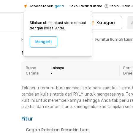
Jabodetabek
ganti
Toko Jakarta Utara
Toko Tangerang
Kategori
A
Silakan ubah lokasi store sesuai
Toko Cikupa
dengan lokasi Anda.
Pick n Go Jakarta Barat
Senin - J
Home Appliance
Furnitur Rumah
Furnitur Rumah Lain
Mengerti
Pick n Go Bekasi
Senin - Jumat (08
Pick n Go Depok
Senin - Jumat (08
Rincian Produk
Toko Jakarta Pusat
Senin - Sabtu
Brand
Lainnya
Berat
Toko Jakarta Barat
Senin - Sabtu
Garansi
-
Dime
Toko Jakarta Utara
Toko Tangerang
Tak perlu terburu-buru membeli sofa baru saat kulit sof
tambalan kulit sintetis dari RYLY untuk mengatasinya. Te
Toko Cikupa
kulit ini untuk menempelkannya sehingga Anda tak perlu r
Pick n Go Jakarta Barat
Senin - J
praktis, dan ekonomis untuk mengembalikan tampilan sem
Pick n Go Bekasi
Senin - Jumat (08
Fitur
Pick n Go Depok
Senin - Jumat (08
Cegah Robekan Semakin Luas