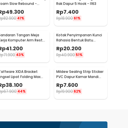
Foam Slow Rebound -
Rak Dapur 5 Hook - I163
OPP10
Rp
49.300
Rp
7.400
Rp
82.900
Rp
18.900
41%
61%
Sandaran Tangan Meja
Kotak Penyimpanan Kunci
Kerja Komputer Arm Rest
Rahasia Bentuk Batu
Pad - 91526
Hidden Key Box - B0521
Rp
41.200
Rp
20.200
Rp
71.900
Rp
40.900
43%
51%
Taffware XIDA Bracket
Mildew Sealing Strip Sticker
Engsel Lipat Folding Max
PVC Dapur Kamar Mandi
Load 65kg 14 Inch 2 PCS -
3.7cmx3.2M
Rp
38.100
Rp
7.600
JM007
Rp
67.900
Rp
19.900
44%
62%