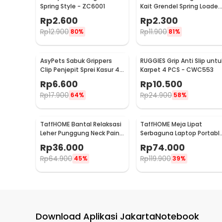
Spring Style - ZC6001
Kait Grendel Spring Loaded
Latch Catch Hasp - KAK-
Rp
2.600
Rp
2.300
J107
Rp
12.900
Rp
11.900
80%
81%
AsyPets Sabuk Grippers
RUGGIES Grip Anti Slip untu
Clip Penjepit Sprei Kasur 4
Karpet 4 PCS - CWC553
PCS - PJP4
Rp
6.600
Rp
10.500
Rp
17.900
Rp
24.900
64%
58%
TaffHOME Bantal Relaksasi
TaffHOME Meja Lipat
Leher Punggung Neck Pain
Serbaguna Laptop Portabl
Relief - HBF001
Desk Minimalist Design -
Rp
36.000
Rp
74.000
BO60
Rp
64.900
Rp
119.900
45%
39%
Download Aplikasi JakartaNotebook