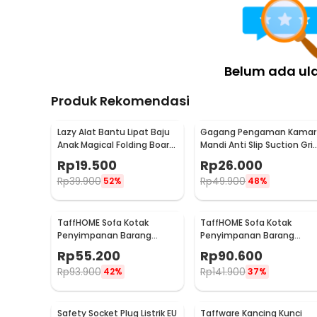
Rincian yang Anda dapatkan untuk pembelian produk ini
10 x RYLY Kulit Sintetis Tambal Sofa Adhesive Patc
Belum ada ul
Produk Rekomendasi
Lazy Alat Bantu Lipat Baju
Gagang Pengaman Kamar
Anak Magical Folding Board
Mandi Anti Slip Suction Gri
Children Cloth - 002
Handle Safety - SG-188
Rp
19.500
Rp
26.000
Rp
39.900
Rp
49.900
52%
48%
TaffHOME Sofa Kotak
TaffHOME Sofa Kotak
Penyimpanan Barang
Penyimpanan Barang
Foldable Storage Box
Foldable Storage Box
Rp
55.200
Rp
90.600
30x30x30cm - L170
48x30x30cm - L170
Rp
93.900
Rp
141.900
42%
37%
Safety Socket Plug Listrik EU
Taffware Kancing Kunci