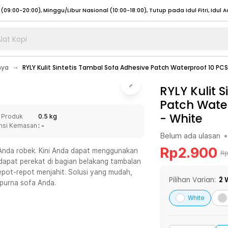
lat Kopi
umat (07:00 - 20:00), Sabtu - Minggu (08:00 - 20:00), Tutup pada Idul Fitri
Sele
nya
RYLY Kulit Sintetis Tambal Sofa Adhesive Patch Waterproof 10 PCS
:00 - 20:00), Sabtu - Minggu/ Libur Nasional (08:00 - 17:00)
Selengkapnya
:00 - 20:00), Sabtu - Minggu/ Libur Nasional (08:00 - 17:00)
RYLY Kulit 
Selengkapnya
Patch Water
 (09:00-20:00), Minggu/Libur Nasional (12:00-20:00), Tutup pada Idul Fitri
Sele
-
White
 Produk
0.5 kg
 (09:00-20:00), Minggu/Libur Nasional (12:00-20:00), Tutup pada Idul Fitri
Sele
nsi Kemasan
: -
Belum ada ulasan
•
Rp
2.900
a Anda robek. Kini Anda dapat menggunakan
R
rdapat perekat di bagian belakang tambalan
epot-repot menjahit. Solusi yang mudah,
umat (07:00 - 20:00), Sabtu - Minggu (08:00 - 20:00), Tutup pada Idul Fitri
Sele
Pilihan Varian:
2
W
purna sofa Anda.
:00 - 20:00), Sabtu - Minggu/ Libur Nasional (08:00 - 17:00)
Selengkapnya
White
:00 - 20:00), Sabtu - Minggu/ Libur Nasional (08:00 - 17:00)
Selengkapnya