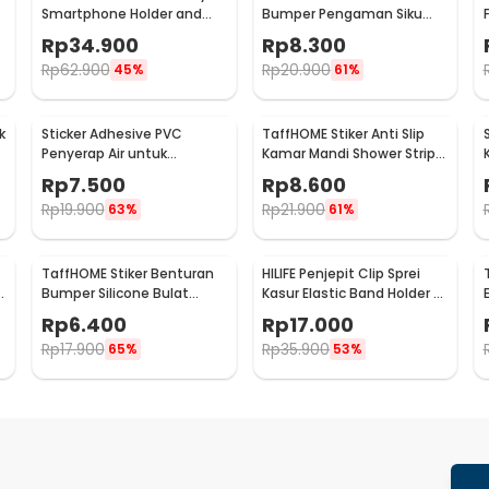
Smartphone Holder and
Bumper Pengaman Siku
Tissue Box - ZJ05
Sudut Meja Silicone 10 PCS
Rp
34.900
Rp
8.300
- FY21
Rp
62.900
Rp
20.900
45%
61%
k
Sticker Adhesive PVC
TaffHOME Stiker Anti Slip
Penyerap Air untuk
Kamar Mandi Shower Strips
Wastafel 3.7cmx3.2M -
20x380mm 6 PCS - TT-19
Rp
7.500
Rp
8.600
CN1222
Rp
19.900
Rp
21.900
63%
61%
TaffHOME Stiker Benturan
HILIFE Penjepit Clip Sprei
e
Bumper Silicone Bulat
Kasur Elastic Band Holder 4
Hemispherical 100 PCS -
PCS - 200TC
Rp
6.400
Rp
17.000
FZL10
Rp
17.900
Rp
35.900
65%
53%