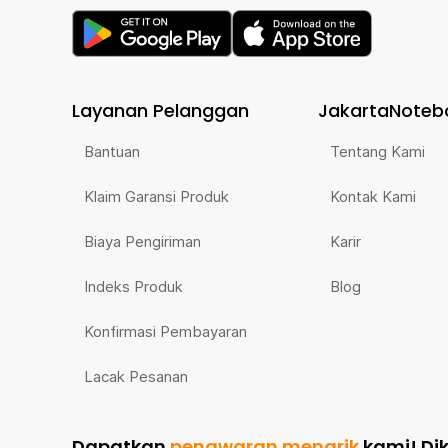
Layanan Pelanggan
JakartaNoteb
Bantuan
Tentang Kami
Klaim Garansi Produk
Kontak Kami
Biaya Pengiriman
Karir
Indeks Produk
Blog
Konfirmasi Pembayaran
Lacak Pesanan
Dapatkan
penawaran menarik
kami!
Di