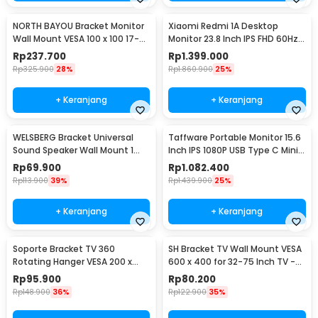
NORTH BAYOU Bracket Monitor
Xiaomi Redmi 1A Desktop
Wall Mount VESA 100 x 100 17-27
Monitor 23.8 Inch IPS FHD 60Hz
Inch TV - F120
Ultra-thin HDMI - RMMNT238NF
Rp
237.700
Rp
1.399.000
Rp
325.900
28%
Rp
1.860.900
25%
+ Keranjang
+ Keranjang
WELSBERG Bracket Universal
Taffware Portable Monitor 15.6
Sound Speaker Wall Mount 1
Inch IPS 1080P USB Type C Mini
Pair - SW-03B
HDMI - LG156
Rp
69.900
Rp
1.082.400
Rp
113.900
39%
Rp
1.439.900
25%
+ Keranjang
+ Keranjang
Soporte Bracket TV 360
SH Bracket TV Wall Mount VESA
Rotating Hanger VESA 200 x
600 x 400 for 32-75 Inch TV -
200 14-42 Inch TV - JT-01
SH-65T
Rp
95.900
Rp
80.200
Rp
148.900
36%
Rp
122.900
35%