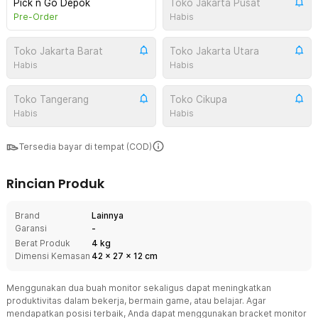
Pick n Go Depok
Toko Jakarta Pusat
Pre-Order
Habis
Toko Jakarta Barat
Toko Jakarta Utara
Habis
Habis
Toko Tangerang
Toko Cikupa
Habis
Habis
Tersedia bayar di tempat (COD)
Rincian Produk
Brand
Lainnya
Garansi
-
Berat Produk
4 kg
Dimensi Kemasan
42
x
27
x
12
cm
Menggunakan dua buah monitor sekaligus dapat meningkatkan
produktivitas dalam bekerja, bermain game, atau belajar. Agar
mendapatkan posisi terbaik, Anda dapat menggunakan bracket monitor