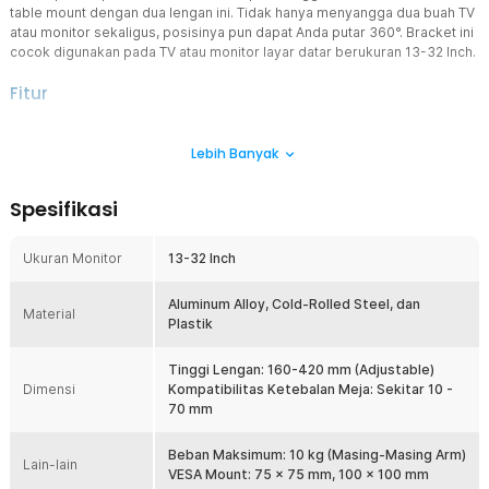
table mount dengan dua lengan ini. Tidak hanya menyangga dua buah TV
atau monitor sekaligus, posisinya pun dapat Anda putar 360°. Bracket ini
cocok digunakan pada TV atau monitor layar datar berukuran 13-32 Inch.
Fitur
Efisien dengan Dua Lengan
Lebih Banyak
Menggunakan dua monitor sekaligus dapat meningkatkan
produktivitas Anda. Tidak perlu bingung akan posisi
penempatannya karena kini hadir bracket monitor table mount dari
Spesifikasi
S-HAN yang mampu menyangga dua monitor sekaligus. Dengan
menggunakan penjepit, bracket bisa Anda pasang di meja kerja,
meja gaming, meja display, atau meja TV Anda.
Ukuran Monitor
13-32 Inch
Pola Pemasangan Universal
Memasang kedua perangkat secara horizontal atau vertikal bisa
Aluminum Alloy, Cold-Rolled Steel, dan
Material
Anda lakukan pada bracket monitor ini. Hal ini berkat fitur rotasi
Plastik
360°. Tingginya juga bisa Anda atur sesuai kebutuhan. Lengannya
juga fleksibel hingga sudut 180° sehingga mampu memenuhi
Tinggi Lengan: 160-420 mm (Adjustable)
semua kebutuhan dan kondisi Anda.
Dimensi
Kompatibilitas Ketebalan Meja: Sekitar 10 -
70 mm
Ukuran yang Universal
Apabila Anda memiliki ukuran TV atau monitor 13-32 Inch, maka
bracket ini sangat kompatibel. Anda tidak perlu khawatir akan
Beban Maksimum: 10 kg (Masing-Masing Arm)
Lain-lain
ketidakcocokannya karena bracket ini telah dirancang untuk
VESA Mount: 75 x 75 mm, 100 x 100 mm