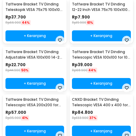
Taffware Bracket TV Dinding
Taffware Bracket TV Dinding
Teleskopik VESA 75x75 100x100
12-22 Inch VESA 75x75 100x100
10-32 Inch - HY-210
8kg
Rp
37.700
Rp
7.900
Rp
66.900
44%
Rp
19.900
61%
+ Keranjang
+ Keranjang
Taffware Bracket TV Dinding
Taffware Bracket TV Dinding
Adjustable VESA 100x100 14-24
Telescopic VESA 100x100 for 10-
Inch - TV-W24
26 Inch TV - X-100
Rp
22.700
Rp
39.000
Rp
44.900
50%
Rp
68.900
44%
+ Keranjang
+ Keranjang
Taffware Bracket TV Dinding
CNXD Bracket TV Dinding
Telescopic VESA 200x200 for
Telescopic VESA 400 x 400 for
32-55 Inch TV - X-400
26-55 Inch TV - CN814
Rp
57.000
Rp
84.800
Rp
95.900
41%
Rp
133.900
37%
+ Keranjang
+ Keranjang