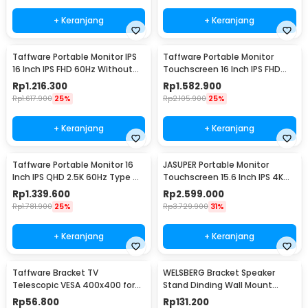
+ Keranjang
+ Keranjang
Taffware Portable Monitor IPS
Taffware Portable Monitor
16 Inch IPS FHD 60Hz Without
Touchscreen 16 Inch IPS FHD
Touchscreen - 1600XTS
60Hz Type C - 1600XTS
Rp
1.216.300
Rp
1.582.900
Rp
1.617.900
25%
Rp
2.105.900
25%
+ Keranjang
+ Keranjang
Taffware Portable Monitor 16
JASUPER Portable Monitor
Inch IPS QHD 2.5K 60Hz Type C
Touchscreen 15.6 Inch IPS 4K
Mini HDMI - 1600XTS
60Hz Type C - XW-660
Rp
1.339.600
Rp
2.599.000
Rp
1.781.900
25%
Rp
3.729.900
31%
+ Keranjang
+ Keranjang
Taffware Bracket TV
WELSBERG Bracket Speaker
Telescopic VESA 400x400 for
Stand Dinding Wall Mount
14-55 Inch TV - HDL-117B-2
Telescopic 2 PCS - SPS-501
Rp
56.800
Rp
131.200