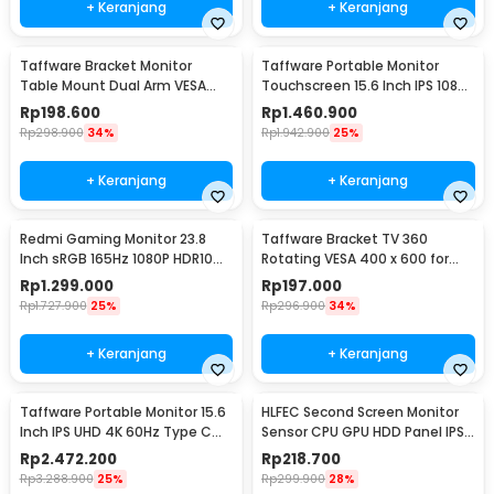
+ Keranjang
+ Keranjang
Taffware Bracket Monitor
Taffware Portable Monitor
Table Mount Dual Arm VESA
Touchscreen 15.6 Inch IPS 1080P
100x100 13-27 Inch - KMT-2
60Hz Type C - 1560MTS
Rp
198.600
Rp
1.460.900
Rp
298.900
34%
Rp
1.942.900
25%
+ Keranjang
+ Keranjang
Redmi Gaming Monitor 23.8
Taffware Bracket TV 360
Inch sRGB 165Hz 1080P HDR10
Rotating VESA 400 x 600 for
1ms - G24
32-65 Inch TV - DN06
Rp
1.299.000
Rp
197.000
Rp
1.727.900
25%
Rp
296.900
34%
+ Keranjang
+ Keranjang
Taffware Portable Monitor 15.6
HLFEC Second Screen Monitor
Inch IPS UHD 4K 60Hz Type C
Sensor CPU GPU HDD Panel IPS
Mini HDMI - SJD1505
3.5 Inch - HL-3
Rp
2.472.200
Rp
218.700
Rp
3.288.900
25%
Rp
299.900
28%