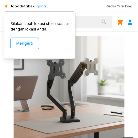
Jabodetabek
ganti
Order Tracking
Alat Kopi
Silakan ubah lokasi store sesuai
dengan lokasi Anda.
Mengerti