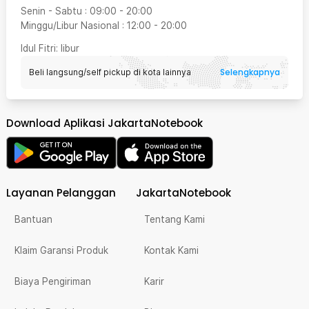
Senin - Sabtu
:
09:00
-
20:00
Minggu/Libur Nasional
:
12:00
-
20:00
Idul Fitri
: libur
Selengkapnya
Beli langsung/self pickup di kota lainnya
Download Aplikasi JakartaNotebook
Layanan Pelanggan
JakartaNotebook
Bantuan
Tentang Kami
Klaim Garansi Produk
Kontak Kami
Biaya Pengiriman
Karir