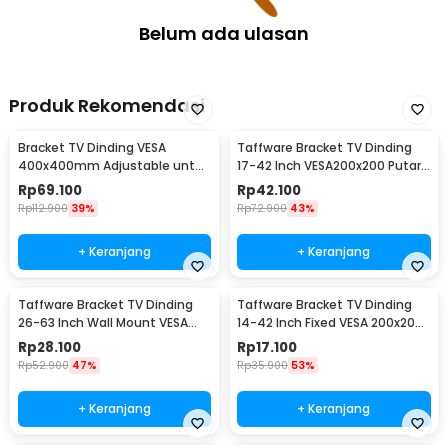
1 x Set Ring dan Baut
Belum ada ulasan
1 x Obeng
2 x Kunci L
1 x Panduan Penggunaan
Produk Rekomendasi
Bracket TV Dinding VESA
Taffware Bracket TV Dinding
400x400mm Adjustable untuk
17-42 Inch VESA200x200 Putar
TV LED 26-63 Inch - KT02
90 Tilt 15 - X-200
Rp
69.100
Rp
42.100
Rp
112.900
39%
Rp
72.900
43%
+ Keranjang
+ Keranjang
Taffware Bracket TV Dinding
Taffware Bracket TV Dinding
26-63 Inch Wall Mount VESA
14-42 Inch Fixed VESA 200x200
400x400 - B41
Beban 25kg - HD601
Rp
28.100
Rp
17.100
Rp
52.900
47%
Rp
35.900
53%
+ Keranjang
+ Keranjang