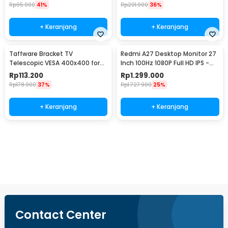
Rp
95.900
41%
Rp
201.900
36%
+ Keranjang
+ Keranjang
Taffware Bracket TV
Redmi A27 Desktop Monitor 27
Telescopic VESA 400x400 for
Inch 100Hz 1080P Full HD IPS -
32-65 Inch TV - P4
A27
Rp
113.200
Rp
1.299.000
Rp
178.900
37%
Rp
1.727.900
25%
+ Keranjang
+ Keranjang
Beli Sekarang
Contact Center