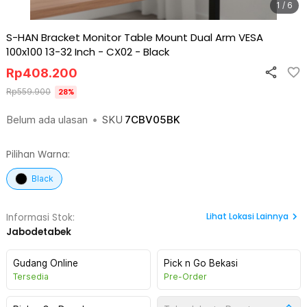
1 / 6
S-HAN Bracket Monitor Table Mount Dual Arm VESA
100x100 13-32 Inch - CX02
-
Black
Rp
408.200
Rp
559.900
28
%
Belum ada ulasan
•
SKU
7CBV05BK
Pilihan Warna:
Black
Lihat
Lokasi Lainnya
Informasi Stok:
Jabodetabek
Gudang Online
Pick n Go Bekasi
Tersedia
Pre-Order