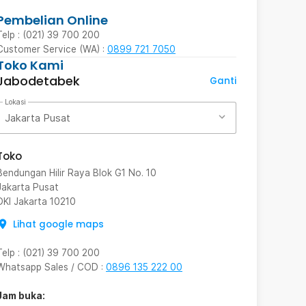
Pembelian Online
Telp : (021) 39 700 200
Customer Service (WA) :
0899 721 7050
Toko Kami
Jabodetabek
Ganti
Lokasi
Jakarta Pusat
Toko
Bendungan Hilir Raya Blok G1 No. 10
Jakarta Pusat
DKI Jakarta
10210
Lihat google maps
Telp
:
(021) 39 700 200
Whatsapp Sales / COD
:
0896 135 222 00
Jam buka: