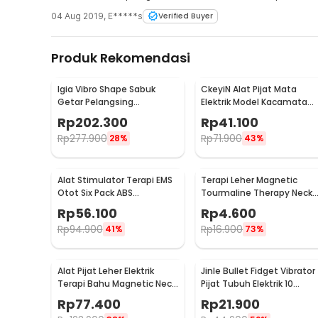
04 Aug 2019
,
E*****s
Verified Buyer
Produk Rekomendasi
Igia Vibro Shape Sabuk
CkeyiN Alat Pijat Mata
Getar Pelangsing
Elektrik Model Kacamata
Professional Slimming 55W
Eye Care Massager - MR818
Rp
202.300
Rp
41.100
- MC0138
Rp
277.900
Rp
71.900
28%
43%
Alat Stimulator Terapi EMS
Terapi Leher Magnetic
Otot Six Pack ABS
Tourmaline Therapy Neck
Abdominal Muscle - 068R2
Massager - DA-3484
Rp
56.100
Rp
4.600
Rp
94.900
Rp
16.900
41%
73%
Alat Pijat Leher Elektrik
Jinle Bullet Fidget Vibrator
Terapi Bahu Magnetic Neck
Pijat Tubuh Elektrik 10
Massager - HX-5880
Vibration - J-010
Rp
77.400
Rp
21.900