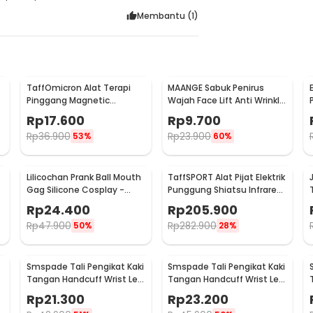
Membantu (
1
)
TaffOmicron Alat Terapi
MAANGE Sabuk Penirus
Pinggang Magnetic
Wajah Face Lift Anti Wrinkle
Tourmaline Nylon Size L
Belt - TZ18
Rp
17.600
Rp
9.700
Rp
36.900
Rp
23.900
53%
60%
Lilicochan Prank Ball Mouth
TaffSPORT Alat Pijat Elektrik
J
Gag Silicone Cosplay -
Punggung Shiatsu Infrared
FD54
Massager - 608
Rp
24.400
Rp
205.900
Rp
47.900
Rp
282.900
50%
28%
Smspade Tali Pengikat Kaki
Smspade Tali Pengikat Kaki
Tangan Handcuff Wrist Leg
Tangan Handcuff Wrist Leg
BDSM - PCT4
BDSM - 00632
Rp
21.300
Rp
23.200