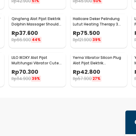
Rp
42.900
Rp
45.900
51%
50%
r
Qingfeng Alat Pijat Elektrik
Hailicare Deker Pelindung
Dolphin Massager Shoulder
Lutut Heating Therapy 3
Vibration USB - HK668
Mode Kneepad 1 PCS - 102
Rp
37.600
Rp
75.500
Rp
66.900
Rp
121.900
44%
39%
LILO IKOKY Alat Pijat
Yema Vibrator Silicon Plug
Multifungsi Vibrator Cute
Alat Pijat Elektrik
Pig Electric - HL-1907
Multifungsi - A1582
Rp
70.300
Rp
42.800
Rp
114.900
Rp
57.900
39%
27%