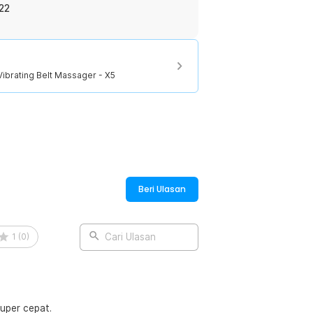
22
n di kulit. Material ini mendukung
engganggu pergerakan.
ibrating Belt Massager - X5
:
Vibrating Belt Massager - X5
Beri Ulasan
1
(
0
)
Cari Ulasan
uper cepat.