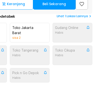
Keranjang
Beli Sekarang
Lihat
1
Lokasi Lainnya
odetabek
Toko Jakarta
Gudang Online
Habis
Barat
sisa
2
Toko Tangerang
Toko Cikupa
Habis
Habis
Pick n Go Depok
Habis