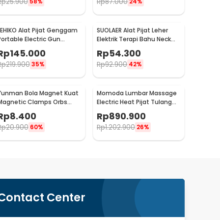
Rp
25.900
Rp
87.000
58%
24%
LEHIKO Alat Pijat Genggam
SUOLAER Alat Pijat Leher
Portable Electric Gun
Elektrik Terapi Bahu Neck
Massage Rechargeable -
Massager - KS-996-1D
Rp
145.000
Rp
54.300
KH-320
Rp
219.900
Rp
92.900
35%
42%
Yunman Bola Magnet Kuat
Momoda Lumbar Massage
Magnetic Clamps Orbs
Electric Heat Pijat Tulang
Multifungsi 1cm 2 PCS -
Belakang - SX351
Rp
8.400
Rp
890.900
BD05
Rp
20.900
Rp
1.202.900
60%
26%
Contact Center