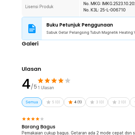
digunakan.
No. MKG: IMKG.2523.10.20
Lisensi Produk
No. K3L: 25-L-006710
Material EVA Nyaman dan Ringan
Terbuat dari material EVA yang ringan, lentur, dan nyama
Buku Petunjuk Penggunaan
penggunaan jangka panjang tanpa terasa kaku atau m
Sabuk Getar Pelangsing Tubuh Magnetik Heating V
Kelengkapan Produk
Galeri
Rincian yang Anda dapatkan untuk pembelian produk ini
1 x Sabuk Getar Pelangsing Tubuh Magnetik Heating 
1 x Adaptor Daya EU Plug
Ulasan
1 x Panduan Penggunaan
4
/5
1
Ulasan
Semua
5
(
0
)
4
(
1
)
3
(
0
)
2
(
0
)
Barang Bagus
Pemakaian cukup bagus. Getaran ada 2 mode cepat dsn s