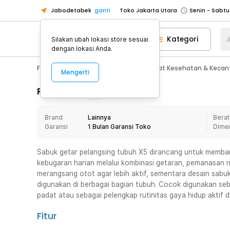
Jabodetabek
ganti
Toko Jakarta Utara
Toko Tangerang
Kategori
A
Silakan ubah lokasi store sesuai
Toko Cikupa
dengan lokasi Anda.
Pick n Go Jakarta Barat
Senin - J
Fashion, Make Up & Beauty Care
Alat Kesehatan & Kecan
Mengerti
Pick n Go Bekasi
Senin - Jumat (08
Pick n Go Depok
Senin - Jumat (08
Rincian Produk
Toko Jakarta Pusat
Senin - Sabtu
Brand
Lainnya
Berat
Toko Jakarta Barat
Senin - Sabtu
Garansi
1 Bulan Garansi Toko
Dime
Toko Jakarta Utara
Toko Tangerang
Sabuk getar pelangsing tubuh X5 dirancang untuk memban
kebugaran harian melalui kombinasi getaran, pemanasan 
Toko Cikupa
merangsang otot agar lebih aktif, sementara desain sab
Pick n Go Jakarta Barat
Senin - J
digunakan di berbagai bagian tubuh. Cocok digunakan seba
padat atau sebagai pelengkap rutinitas gaya hidup aktif d
Pick n Go Bekasi
Senin - Jumat (08
Pick n Go Depok
Senin - Jumat (08
Fitur