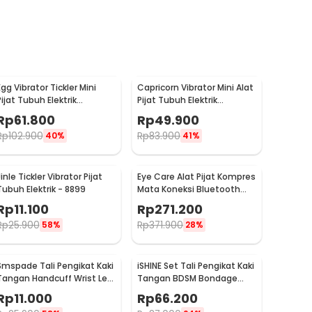
Egg Vibrator Tickler Mini
Capricorn Vibrator Mini Alat
Pijat Tubuh Elektrik
Pijat Tubuh Elektrik
Multifungsi with Remote -
Multifungsi - EL-025
Rp
61.800
Rp
49.900
11829
Rp
102.900
Rp
83.900
40%
41%
inle Tickler Vibrator Pijat
Eye Care Alat Pijat Kompres
Tubuh Elektrik - 8899
Mata Koneksi Bluetooth
Eye Massager - H500
Rp
11.100
Rp
271.200
Rp
25.900
Rp
371.900
58%
28%
Smspade Tali Pengikat Kaki
iSHINE Set Tali Pengikat Kaki
Tangan Handcuff Wrist Leg
Tangan BDSM Bondage
BDSM Bondage - PCT6
Sets Rope - BD15
Rp
11.000
Rp
66.200