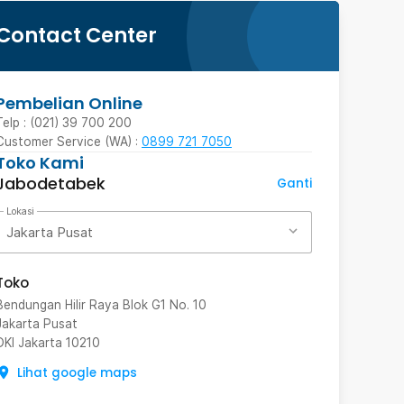
Contact Center
Pembelian Online
Telp : (021) 39 700 200
Customer Service (WA) :
0899 721 7050
Toko Kami
Jabodetabek
Ganti
Lokasi
Jakarta Pusat
Toko
Bendungan Hilir Raya Blok G1 No. 10
Jakarta Pusat
DKI Jakarta
10210
Lihat google maps