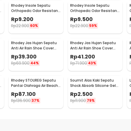
Rhodey Insole Sepatu
Rhodey Insole Sepatu
t
Orthopedic Odor Resistant
Orthopedic Odor Resistant
EVA Foam 38 - Y3Y27
EVA Foam 39 - Y3Y27
Rp
9.200
Rp
9.500
Rp
22.900
Rp
22.900
60%
59%
Rhodey Jas Hujan Sepatu
Rhodey Jas Hujan Sepatu
Anti Air Rain Shoe Cover
Anti Air Rain Shoe Cover
PVC Zipper Reflector XL - H-
PVC Zipper Reflector S - H-
Rp
39.300
Rp
41.200
212
212
Rp
69.900
Rp
71.900
44%
43%
Rhodey STOUREG Sepatu
Soumit Alas Kaki Sepatu
Pantai Olahraga Air Beach
Shock Absorb Silicone Gel
Shoes 44 - 6688
Anti Slip 2 PCS - MJ003
Rp
87.100
Rp
2.500
Rp
136.900
Rp
11.900
37%
79%