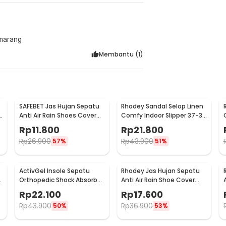
emarang
Membantu (
1
)
SAFEBET Jas Hujan Sepatu
Rhodey Sandal Selop Linen
a
Anti Air Rain Shoes Cover
Comfy Indoor Slipper 37-38
PVC Non Slip Strap XL 42-43
- YT22
Rp
11.800
Rp
21.800
- H-101
Rp
26.900
Rp
43.900
57%
51%
ActivGel Insole Sepatu
Rhodey Jas Hujan Sepatu
h
Orthopedic Shock Absorb
Anti Air Rain Shoe Cover
Silicone Gel S
PVC with Zipper M - F-300
Rp
22.100
Rp
17.600
Rp
43.900
Rp
36.900
50%
53%