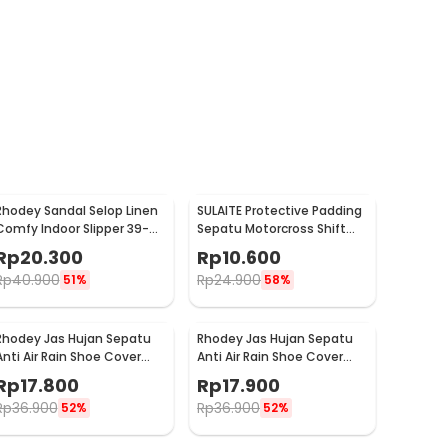
Rhodey Sandal Selop Linen
SULAITE Protective Padding
Comfy Indoor Slipper 39-
Sepatu Motorcross Shift
40 - YT22
Pad 1 PCS - GT-106
Rp
20.300
Rp
10.600
Rp
40.900
Rp
24.900
51%
58%
Rhodey Jas Hujan Sepatu
Rhodey Jas Hujan Sepatu
Anti Air Rain Shoe Cover
Anti Air Rain Shoe Cover
PVC with Zipper L - F-300
PVC with Zipper XL - F-300
Rp
17.800
Rp
17.900
Rp
36.900
Rp
36.900
52%
52%