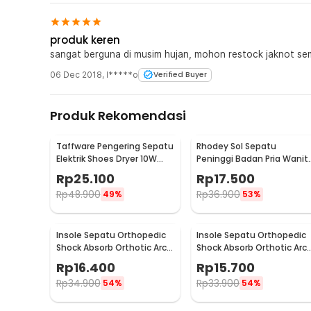
produk keren
sangat berguna di musim hujan, mohon restock jaknot s
06 Dec 2018
,
I*****o
Verified Buyer
Produk Rekomendasi
Taffware Pengering Sepatu
Rhodey Sol Sepatu
Elektrik Shoes Dryer 10W
Peninggi Badan Pria Wanit
220V EU Plug - TPS2
3 Layer All Size - C-728
Rp
25.100
Rp
17.500
Rp
48.900
Rp
36.900
49%
53%
Insole Sepatu Orthopedic
Insole Sepatu Orthopedic
Shock Absorb Orthotic Arch
Shock Absorb Orthotic Arc
Gel Foam S - ZYD17
Gel Foam L - ZYD17
Rp
16.400
Rp
15.700
Rp
34.900
Rp
33.900
54%
54%