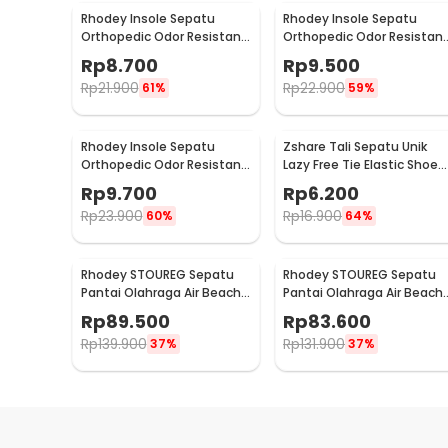
Rhodey Insole Sepatu
Rhodey Insole Sepatu
Orthopedic Odor Resistant
Orthopedic Odor Resistan
EVA Foam 35 - Y3Y27
EVA Foam 37 - Y3Y27
Rp
8.700
Rp
9.500
Rp
21.900
Rp
22.900
61%
59%
Rhodey Insole Sepatu
Zshare Tali Sepatu Unik
Orthopedic Odor Resistant
Lazy Free Tie Elastic Shoe
EVA Foam 42 - Y3Y27
Lace 1 Pair - T10
Rp
9.700
Rp
6.200
Rp
23.900
Rp
16.900
60%
64%
Rhodey STOUREG Sepatu
Rhodey STOUREG Sepatu
Pantai Olahraga Air Beach
Pantai Olahraga Air Beach
Shoes 42 - 6688
Shoes 43 - 6688
Rp
89.500
Rp
83.600
Rp
139.900
Rp
131.900
37%
37%