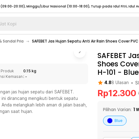
lat Kopi
umat (07:00 - 20:00), Sabtu - Minggu (08:00 - 20:00), Tutup pada Idul Fitri
Sele
 Sandal Pria
SAFEBET Jas Hujan Sepatu Anti Air Rain Shoes Cover PVC 
:00 - 20:00), Sabtu - Minggu/ Libur Nasional (08:00 - 17:00)
Selengkapnya
:00 - 20:00), Sabtu - Minggu/ Libur Nasional (08:00 - 17:00)
SAFEBET Jas
Selengkapnya
Shoes Cover
 (09:00-20:00), Minggu/Libur Nasional (12:00-20:00), Tutup pada Idul Fitri
Sele
H-101
-
Blue
 Produk
0.15 kg
 (09:00-20:00), Minggu/Libur Nasional (12:00-20:00), Tutup pada Idul Fitri
Sele
nsi Kemasan
: -
•
S
4.8
8
Ulasan
Rp
12.300
dengan jas hujan sepatu dari SAFEBET.
r ini dirancang mengikuti bentuk sepatu
 Anda melangkah lebih aman di jalan basah,
umat (07:00 - 20:00), Sabtu - Minggu (08:00 - 20:00), Tutup pada Idul Fitri
Sele
Pilihan Varian:
1
W
ngan saat hujan.
:00 - 20:00), Sabtu - Minggu/ Libur Nasional (08:00 - 17:00)
Selengkapnya
Blue
:00 - 20:00), Sabtu - Minggu/ Libur Nasional (08:00 - 17:00)
Selengkapnya