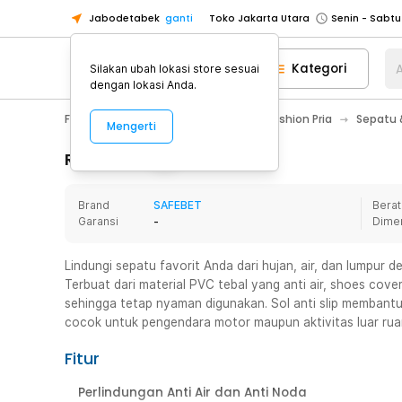
Jabodetabek
ganti
Toko Jakarta Utara
Toko Tangerang
Kategori
A
Silakan ubah lokasi store sesuai
Toko Cikupa
dengan lokasi Anda.
Pick n Go Jakarta Barat
Senin - J
Fashion, Make Up & Beauty Care
Fashion Pria
Sepatu &
Mengerti
Pick n Go Bekasi
Senin - Jumat (08
Pick n Go Depok
Senin - Jumat (08
Rincian Produk
Toko Jakarta Pusat
Senin - Sabtu
Brand
SAFEBET
Berat
Toko Jakarta Barat
Senin - Sabtu
Garansi
-
Dime
Toko Jakarta Utara
Toko Tangerang
Lindungi sepatu favorit Anda dari hujan, air, dan lumpur 
Terbuat dari material PVC tebal yang anti air, shoes cove
Toko Cikupa
sehingga tetap nyaman digunakan. Sol anti slip membantu
Pick n Go Jakarta Barat
Senin - J
cocok untuk pengendara motor maupun aktivitas luar rua
Pick n Go Bekasi
Senin - Jumat (08
Fitur
Pick n Go Depok
Senin - Jumat (08
Perlindungan Anti Air dan Anti Noda