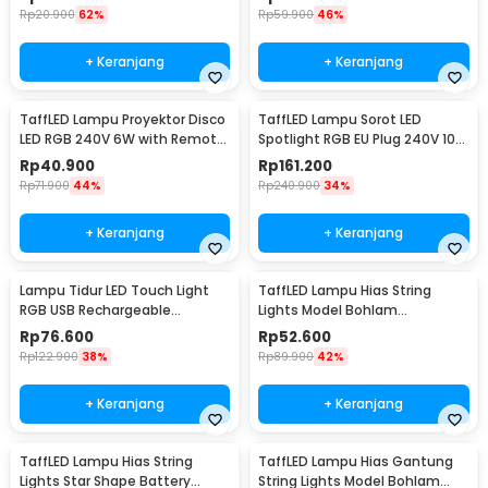
AC220-50
Rp
20.900
62%
Rp
59.900
46%
+ Keranjang
+ Keranjang
TaffLED Lampu Proyektor Disco
TaffLED Lampu Sorot LED
LED RGB 240V 6W with Remote
Spotlight RGB EU Plug 240V 10W
Control - CY-LV-RG
- L18RG
Rp
40.900
Rp
161.200
Rp
71.900
44%
Rp
240.900
34%
+ Keranjang
+ Keranjang
Lampu Tidur LED Touch Light
TaffLED Lampu Hias String
RGB USB Rechargeable
Lights Model Bohlam
1500mAh 5V 3W - F8-1
Waterproof 20 LED 5M - PD039
Rp
76.600
Rp
52.600
Rp
122.900
38%
Rp
89.900
42%
+ Keranjang
+ Keranjang
TaffLED Lampu Hias String
TaffLED Lampu Hias Gantung
Lights Star Shape Battery
String Lights Model Bohlam