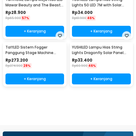
Mawar Beauty and The Beast
Lights 50 LED 7M with Solar
Warm White - AC01
Panel - M072
Rp
28.900
Rp
34.000
Rp
65.900
57%
Rp
61.900
46%
+ Keranjang
+ Keranjang
TaffLED Sistem Fogger
YUSHILED Lampu Hias String
Panggung Stage Machine
Lights Dragonfly Solar Panel
Ejector with RGB LED - KY-
IP65 8 Modes 20 LED - M088
Rp
273.200
Rp
33.400
LED500
Rp
374.900
28%
Rp
60.900
46%
+ Keranjang
+ Keranjang
Beli Sekarang