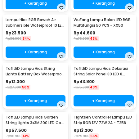
+ Keranjang
+ Keranjang
Lampu Hias RGB Bawah Air
WuFang Lampu Balon LED RGB
Submersible Waterproof 10 LED
Multifungsi 50 PCS - XX50
with Remote - 13017
Rp
23.900
Rp
44.600
Rp
36.000
34%
Rp
76.900
43%
+ Keranjang
+ Keranjang
TaffLED Lampu Hias String
TaffLED Lampu Hias Dekorasi
Lights Battery Box Waterproof
String Solar Panel 30 LED 8
50 LED 5M - G5
Mode 6.5M - 896
Rp
12.300
Rp
43.800
Rp
27.900
56%
Rp
75.900
43%
+ Keranjang
+ Keranjang
TaffLED Lampu Hias Gorden
Tightsen Controller Lampu LED
String Lights 3x3M 300 LED Cool
Strip RGB 12V 72W 2A - T258
White 18W - 300L
Rp
57.500
Rp
13.200
Rp
96.900
41%
Rp
29.900
56%