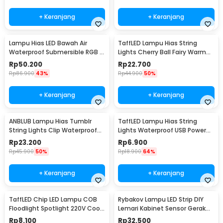
+ Keranjang
+ Keranjang
Lampu Hias LED Bawah Air
TaffLED Lampu Hias String
Waterproof Submersible RGB 2
Lights Cherry Ball Fairy Warm
PCS with Remote - 13017
White 5M - LY20W
Rp
50.200
Rp
22.700
Rp
86.900
43%
Rp
44.900
50%
+ Keranjang
+ Keranjang
ANBLUB Lampu Hias Tumblr
TaffLED Lampu Hias String
String Lights Clip Waterproof
Lights Waterproof USB Power
20 LED 2M - 0606
50 LED 5M - SZ
Rp
23.200
Rp
6.900
Rp
45.900
50%
Rp
18.900
64%
+ Keranjang
+ Keranjang
TaffLED Chip LED Lampu COB
Rybakov Lampu LED Strip DIY
Floodlight Spotlight 220V Cool
Lemari Kabinet Sensor Gerak
White 6000K 50W - COB4060-
4.5W 1M - 2835
Rp
8.100
Rp
32.500