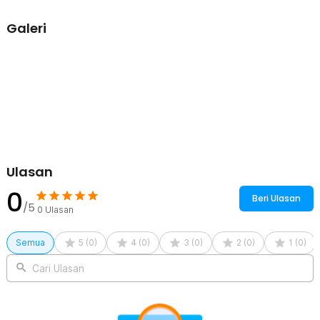
2 x SAGE Panel Modul LED RGB 2121 Indoor Advertising Screen
64x64 Pixels - P3
Galeri
Ulasan
0
Beri Ulasan
/5
0
Ulasan
Semua
5
(
0
)
4
(
0
)
3
(
0
)
2
(
0
)
1
(
0
)
Cari Ulasan