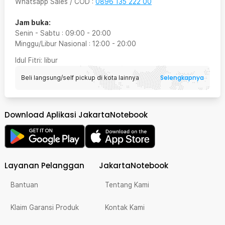
Whatsapp Sales / COD
:
0896 135 222 00
Jam buka:
Senin - Sabtu
:
09:00
-
20:00
Minggu/Libur Nasional
:
12:00
-
20:00
Idul Fitri
: libur
Selengkapnya
Beli langsung/self pickup di kota lainnya
Download Aplikasi JakartaNotebook
Layanan Pelanggan
JakartaNotebook
Bantuan
Tentang Kami
Klaim Garansi Produk
Kontak Kami