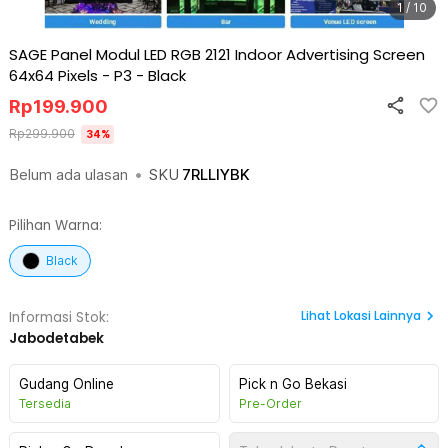
1 / 10
SAGE Panel Modul LED RGB 2121 Indoor Advertising Screen
64x64 Pixels - P3
-
Black
Rp
199.900
Rp
299.900
34
%
Belum ada ulasan
•
SKU
7RLLIYBK
Pilihan Warna:
Black
Lihat
Lokasi Lainnya
Informasi Stok:
Jabodetabek
Gudang Online
Pick n Go Bekasi
Tersedia
Pre-Order