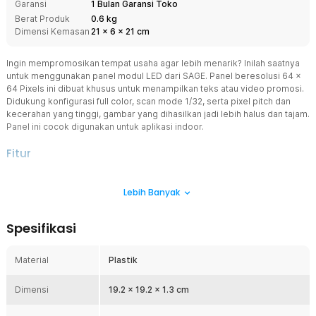
Garansi
1 Bulan Garansi Toko
Berat Produk
0.6 kg
Dimensi Kemasan
21
x
6
x
21
cm
Ingin mempromosikan tempat usaha agar lebih menarik? Inilah saatnya
untuk menggunakan panel modul LED dari SAGE. Panel beresolusi 64 x
64 Pixels ini dibuat khusus untuk menampilkan teks atau video promosi.
Didukung konfigurasi full color, scan mode 1/32, serta pixel pitch dan
kecerahan yang tinggi, gambar yang dihasilkan jadi lebih halus dan tajam.
Panel ini cocok digunakan untuk aplikasi indoor.
Fitur
Resolusi dan Ukuran Terbaik
Lebih Banyak
Agar dapat menampilkan gambar, teks berjalan, serta video yang
jernih, panel modul LED ini dibekali resolusi 64 x 64 Pixels. Selaras
dengan resolusinya, panel modul ini memiliki ukuran 19.2 x 19.2 cm.
Spesifikasi
Ini merupakan ukuran standar yang banyak digunakan untuk
kegiatan pemasaran.
Material
Plastik
Tampilkan Berbagai Warna
Keunggulan lain dari panel modul LED ini adalah kemampuannya
Dimensi
untuk menampilkan berbagai warna. Hal ini berkat dukungan cahaya
19.2 x 19.2 x 1.3 cm
RGB dengan intensitas yang berbeda hingga menghasilkan 17.6 juta
warna. Konten visual yang ditampilkan pun jadi lebih menarik dan