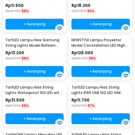
Power 20 LED 3M - 2G11
Mini Waterproof 6M - ZYD0931
Rp
11.500
Rp
18.200
Rp
26.900
58%
Rp
37.900
52%
+ Keranjang
+ Keranjang
TaffLED Lampu Hias Gantung
NEWSTYLE Lampu Proyektor
String Lights Model Bohlam
Model Constellation LED Night
Mini Waterproof 3M - ZYD0931
Light 3W 5V - NL-USB
Rp
13.200
Rp
126.000
Rp
29.900
56%
Rp
195.900
36%
+ Keranjang
+ Keranjang
TaffLED Lampu Hias String
TaffLED Lampu Hias String
Lights Waterproof 100 LED with
Lights IP65 USB 100 LED 10M
Solar Panel - M071
Warm White - TDC-01
Rp
31.500
Rp
11.700
Rp
57.900
46%
Rp
26.900
57%
+ Keranjang
+ Keranjang
TaffHOME Lampu Meja Hias LED
YUSHILED Lampu Hias String