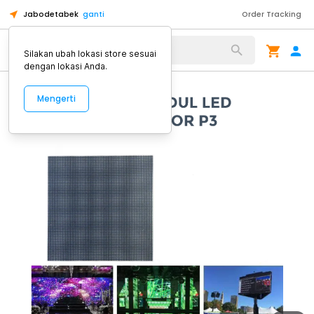
Jabodetabek
ganti
Order Tracking
Alat Kopi
Silakan ubah lokasi store sesuai
dengan lokasi Anda.
Mengerti