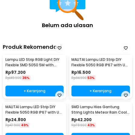
Belum ada ulasan
Produk Rekomendasi
Lampu LED Strip RGB Light DIY
MALITAI Lampu LED Strip DIY
Flexible SMD 5050 5M with
Flexible 5050 RGB IP67 with USB
Remote
Controller 1M - SMD2835
Rp
97.200
Rp
16.500
Rp
149.900
36%
Rp
34.900
53%
+ Keranjang
+ Keranjang
MALITAI Lampu LED Strip DIY
SMD Lampu Hias Gantung
Flexible 5050 RGB IP67 with USB
String Lights Meteor Rain Cool
Controller 2M - SMD2835
White 30cm 8 PCS
Rp
24.800
Rp
42.200
Rp
47.900
49%
Rp
73.900
43%