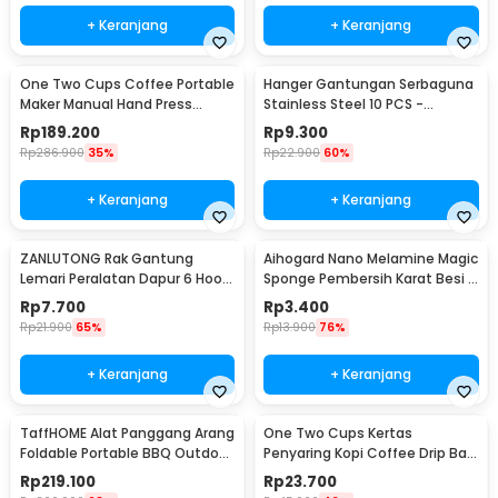
+ Keranjang
+ Keranjang
One Two Cups Coffee Portable
Hanger Gantungan Serbaguna
Maker Manual Hand Press
Stainless Steel 10 PCS -
Espresso 300ml - T35066
M127105
Rp
189.200
Rp
9.300
Rp
286.900
35%
Rp
22.900
60%
+ Keranjang
+ Keranjang
ZANLUTONG Rak Gantung
Aihogard Nano Melamine Magic
Lemari Peralatan Dapur 6 Hook
Sponge Pembersih Karat Besi -
Besi - 2137
CW62
Rp
7.700
Rp
3.400
Rp
21.900
65%
Rp
13.900
76%
+ Keranjang
+ Keranjang
TaffHOME Alat Panggang Arang
One Two Cups Kertas
Foldable Portable BBQ Outdoor
Penyaring Kopi Coffee Drip Bag
Grill Stove - HWSK77
Paper Filter 50PCS - T111
Rp
219.100
Rp
23.700