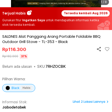
1 / 8
Terjual Habis
Tersedia kembali
Aug 2026
Gunakan fitur
Ingatkan Saya
untuk mendapatkan informasi ketika
stok tersedia kembali.
SALDNES Alat Panggang Arang Portable Foldable BBQ
Outdoor Grill Stove - TL-353
-
Black
Rp
116.300
Rp
182.900
37
%
Belum ada ulasan
•
SKU
7RHZOCBK
Pilihan Warna:
Black
Habis
Lihat
2
Lokasi Lainnya
Informasi Stok:
Jabodetabek