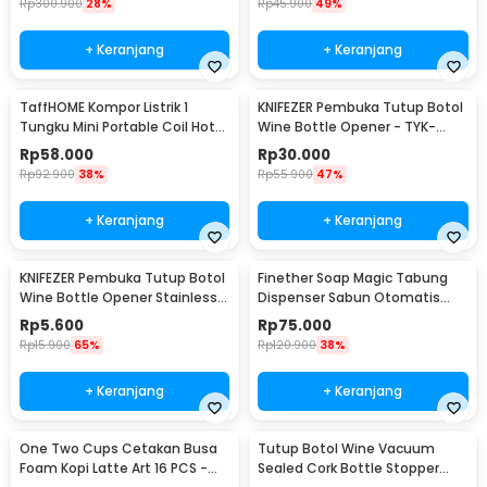
Rp
300.900
28%
Rp
45.900
49%
+ Keranjang
+ Keranjang
TaffHOME Kompor Listrik 1
KNIFEZER Pembuka Tutup Botol
Tungku Mini Portable Coil Hot
Wine Bottle Opener - TYK-
Plate 500W - C1-1000-03
074B
Rp
58.000
Rp
30.000
Rp
92.900
38%
Rp
55.900
47%
+ Keranjang
+ Keranjang
KNIFEZER Pembuka Tutup Botol
Finether Soap Magic Tabung
Wine Bottle Opener Stainless
Dispenser Sabun Otomatis
Steel - WS01
400ml - AD-03
Rp
5.600
Rp
75.000
Rp
15.900
65%
Rp
120.900
38%
+ Keranjang
+ Keranjang
One Two Cups Cetakan Busa
Tutup Botol Wine Vacuum
Foam Kopi Latte Art 16 PCS -
Sealed Cork Bottle Stopper