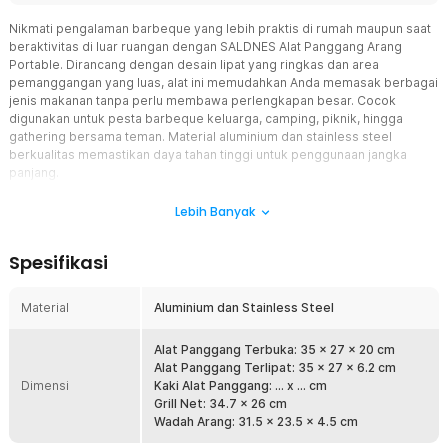
Nikmati pengalaman barbeque yang lebih praktis di rumah maupun saat
beraktivitas di luar ruangan dengan SALDNES Alat Panggang Arang
Portable. Dirancang dengan desain lipat yang ringkas dan area
pemanggangan yang luas, alat ini memudahkan Anda memasak berbagai
jenis makanan tanpa perlu membawa perlengkapan besar. Cocok
digunakan untuk pesta barbeque keluarga, camping, piknik, hingga
gathering bersama teman. Material aluminium dan stainless steel
berkualitas memastikan daya tahan tinggi untuk penggunaan jangka
panjang.
Fitur
Lebih Banyak
Area Pemanggangan Luas untuk Berbagai Menu BBQ
Spesifikasi
Alat panggang arang dari SALDNES memiliki area pemanggangan
yang cukup luas sehingga memungkinkan Anda memanggang lebih
banyak makanan dalam satu waktu. Cocok untuk daging, ayam,
Material
Aluminium dan Stainless Steel
sate, ikan, seafood, hingga sayuran panggang. Kapasitas yang lebih
besar membantu menghemat waktu memasak saat acara barbeque
Alat Panggang Terbuka: 35 x 27 x 20 cm
bersama keluarga atau teman. Proses memasak menjadi lebih
Alat Panggang Terlipat: 35 x 27 x 6.2 cm
efisien dan menyenangkan.
Dimensi
Kaki Alat Panggang: ... x ... cm
Menggunakan Arang untuk Cita Rasa Barbeque Autentik
Grill Net: 34.7 x 26 cm
Alat panggang arang ini menggunakan arang sebagai sumber
Wadah Arang: 31.5 x 23.5 x 4.5 cm
panas utama yang menghasilkan aroma smokey khas barbeque.