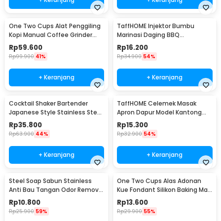
One Two Cups Alat Penggiling
TaffHOME Injektor Bumbu
Kopi Manual Coffee Grinder
Marinasi Daging BBQ
Portable - WFCG9800
Seasoning Injector - HC117
Rp
59.600
Rp
16.200
Rp
99.900
41%
Rp
34.900
54%
+ Keranjang
+ Keranjang
Cocktail Shaker Bartender
TaffHOME Celemek Masak
Japanese Style Stainless Steel
Apron Dapur Model Kantong
200ml
Pola Spatula - JJ41
Rp
35.800
Rp
15.300
Rp
63.900
44%
Rp
32.900
54%
+ Keranjang
+ Keranjang
Steel Soap Sabun Stainless
One Two Cups Alas Adonan
Anti Bau Tangan Odor Remove
Kue Fondant Silikon Baking Mat
- HW071
Anti Slip - JJ3873
Rp
10.800
Rp
13.600
Rp
25.900
59%
Rp
29.900
55%