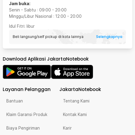
Jam buka:
Senin - Sabtu
:
09:00
-
20:00
Minggu/Libur Nasional
:
12:00
-
20:00
Idul Fitri
: libur
Selengkapnya
Beli langsung/self pickup di kota lainnya
Download Aplikasi JakartaNotebook
Layanan Pelanggan
JakartaNotebook
Bantuan
Tentang Kami
Klaim Garansi Produk
Kontak Kami
Biaya Pengiriman
Karir