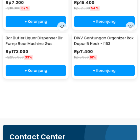
JJYE01
Stainless Steel - G94529
Rp
7.200
Rp
15.400
Rp
18.900
62%
Rp
32.900
54%
+ Keranjang
+ Keranjang
Bar Butler Liquor Dispenser Bir
DIVV Gantungan Organizer Rak
Pump Beer Machine Gas
Dapur 5 Hook - I163
Station 900ml - P-36
Rp
173.000
Rp
7.400
Rp
255.900
33%
Rp
18.900
61%
+ Keranjang
+ Keranjang
Ingatkan Saya
Contact Center