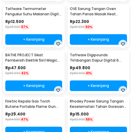
Taffware Termometer
OVE Sarung Tangan Oven
Pengukur Suhu Makanan Digital
Tahan Panas Masak Heat
Daging Kopi Susu - TP101
Resistant Gloves - 540F
Rp
12.500
Rp
22.300
Rp
28.900
57%
Rp
43.900
50%
+ Keranjang
+ Keranjang
BATHE PROJECT Sikat
Taffware Digipounds
Pembersih Elektrik 5in1 Magic
Timbangan Dapur Digital 6
Brush Rechargeable - WQ8110
Satuan 1kg 0.1g - i2000
Rp
47.600
Rp
49.800
Rp
80.900
42%
Rp
83.900
41%
+ Keranjang
+ Keranjang
Firetric Kepala Gas Torch
Rhodey Power Sarung Tangan
Butane Portable Flame Gun
Keselamatan Tahan Goresan
Adjustable - 807
Pisau - EN388
Rp
29.400
Rp
15.000
Rp
54.900
47%
Rp
32.900
55%
+ Keranjang
+ Keranjang