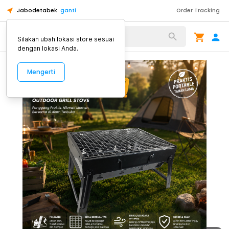
Jabodetabek
ganti
Order Tracking
Alat Kopi
Silakan ubah lokasi store sesuai
dengan lokasi Anda.
Mengerti