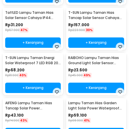
TaffLED Lampu Taman Hias
T-SUN Lampu Taman Hias
Solar Sensor Cahaya IP44
Tancap Solar Sensor Cahaya
Warm White 4 PCS - L20
IP65 Warm White 3W - TS-
Rp
31.200
Rp
157.000
G0902
Rp
57.900
47%
Rp
223.900
30%
+ Keranjang
+ Keranjang
T-SUN Lampu Taman Energi
RAIBOHO Lampu Taman Hias
Solar Waterproof 7 LED RGB 200
Ground Light Solar Sensor
Lumens 1.6W - TS-G0102
Waterproof 12/20LED - RB20
Rp
68.200
Rp
23.600
Rp
111.900
40%
Rp
45.900
49%
+ Keranjang
+ Keranjang
AIFENG Lampu Taman Hias
Lampu Taman Hias Garden
Tancap Solar Power
Light Solar Power Waterproof
Waterproof Cool White -
Cool White - EM375
Rp
43.100
Rp
59.100
EM320
Rp
74.900
43%
Rp
98.900
41%