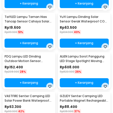
+ Keranjang
+ Keranjang
TaffLED Lampu Taman Hias
YuYi Lampu Dinding Solar
Tancap Sensor Cahaya Solar
Sensor Gerak Waterproof COB
Power Waterproof - EM300
100LED Cool White - SMT-F100
Rp
19.600
Rp
63.500
Rp
39.900
51%
Rp
104.900
40%
+ Keranjang
+ Keranjang
PDQ Lampu LED Dinding
ALiEN Lampu Sorot Panggung
Outdoor Motion Sensor
LED Stage Spotlight Moving
Waterproof Cool White 15W
Head RGB 10W - DM512
Rp
152.400
Rp
608.000
Inner Light - 3120
Rp
208.900
28%
Rp
820.900
26%
+ Keranjang
+ Keranjang
VASTFIRE Senter Camping LED
GZLIDY Senter Camping LED
Solar Power Bank Waterproof
Portable Magnet Rechargeable
IP65 - YD-878A
2000 Lumens Big - W599A
Rp
53.300
Rp
88.400
Rp
90.900
42%
Rp
138.900
37%