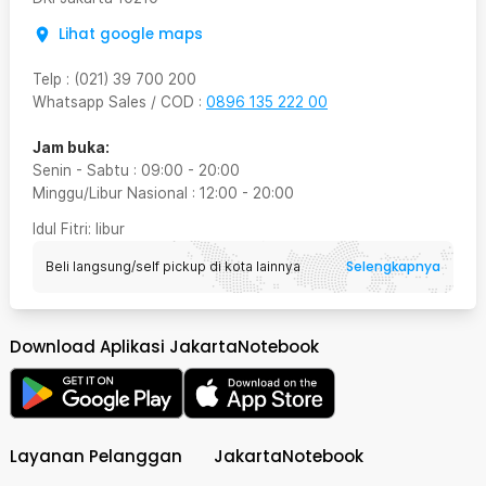
Lihat google maps
Telp
:
(021) 39 700 200
Whatsapp Sales / COD
:
0896 135 222 00
Jam buka:
Senin - Sabtu
:
09:00
-
20:00
Minggu/Libur Nasional
:
12:00
-
20:00
Idul Fitri
: libur
Selengkapnya
Beli langsung/self pickup di kota lainnya
Download Aplikasi JakartaNotebook
Layanan Pelanggan
JakartaNotebook