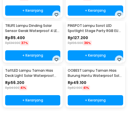
+ Keranjang
+ Keranjang
TRLIFE Lampu Dinding Solar
PINSPOT Lampu Sorot LED
Sensor Gerak Waterproof 4 LED
Spotlight Stage Party RGB EU
Cool White 4W - K7004
Plug 240V 10W - WRGB
Rp
85.400
Rp
127.200
Rp
134.900
37%
Rp
196.900
36%
+ Keranjang
+ Keranjang
TaffLED Lampu Taman Hias
OOBEST Lampu Taman Hias
Deck Light Solar Waterproof
Burung Hantu Waterproof Solar
Warm White 8 PCS - L20
Panel Warm White - SG15S
Rp
56.200
Rp
49.100
Rp
94.900
41%
Rp
82.900
41%
+ Keranjang
+ Keranjang
Beli Sekarang