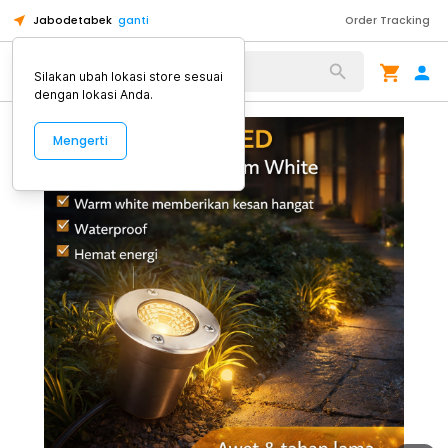
Jabodetabek
ganti
Order Tracking
Alat Kopi
Silakan ubah lokasi store sesuai
dengan lokasi Anda.
Mengerti