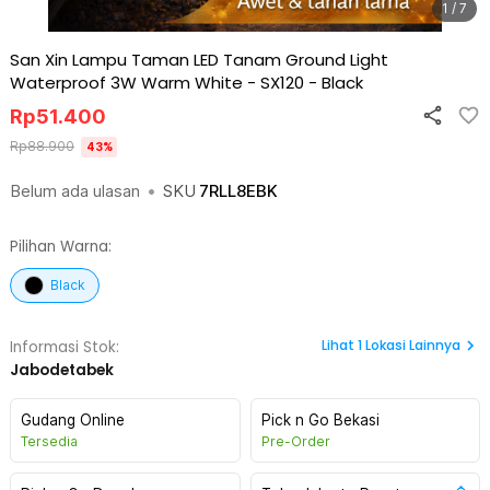
1 / 7
San Xin Lampu Taman LED Tanam Ground Light
Waterproof 3W Warm White - SX120
-
Black
Rp
51.400
Rp
88.900
43
%
Belum ada ulasan
•
SKU
7RLL8EBK
Pilihan Warna:
Black
Lihat
1
Lokasi Lainnya
Informasi Stok:
Jabodetabek
Gudang Online
Pick n Go Bekasi
Tersedia
Pre-Order