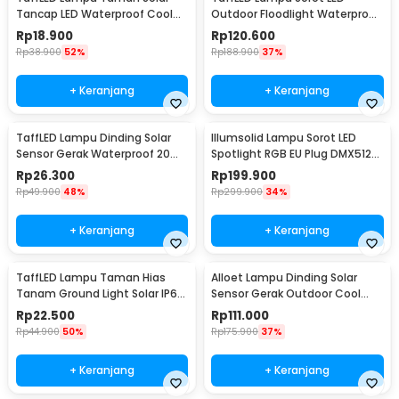
Tancap LED Waterproof Cool
Outdoor Floodlight Waterproof
White 6000K - YF-922
Cool White 30W - W804
Rp
18.900
Rp
120.600
Rp
38.900
52%
Rp
188.900
37%
+ Keranjang
+ Keranjang
TaffLED Lampu Dinding Solar
Illumsolid Lampu Sorot LED
Sensor Gerak Waterproof 20
Spotlight RGB EU Plug DMX512
LED Cool White - L20
240V 30W - YS-P01
Rp
26.300
Rp
199.900
Rp
49.900
48%
Rp
299.900
34%
+ Keranjang
+ Keranjang
TaffLED Lampu Taman Hias
Alloet Lampu Dinding Solar
Tanam Ground Light Solar IP65
Sensor Gerak Outdoor Cool
8 LED - CL-022
White 50 LED - LE66
Rp
22.500
Rp
111.000
Rp
44.900
50%
Rp
175.900
37%
+ Keranjang
+ Keranjang