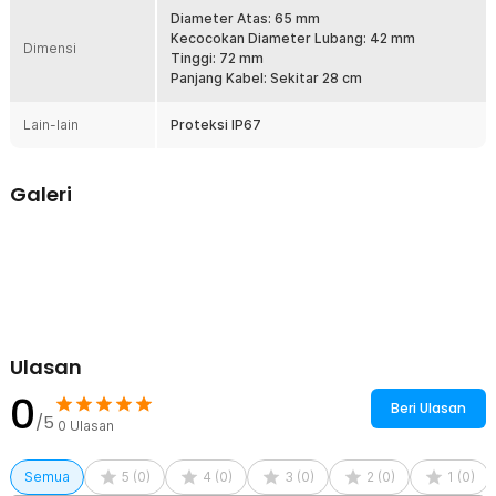
tanpa meningkatkan konsumsi listrik secara signifikan.
Diameter Atas: 65 mm
Kecocokan Diameter Lubang: 42 mm
Dimensi
Kelengkapan Produk
Tinggi: 72 mm
Panjang Kabel: Sekitar 28 cm
Rincian yang Anda dapatkan untuk pembelian produk ini:
1 x San Xin Lampu Taman LED Tanam Ground Light Waterproof
Lain-lain
Proteksi IP67
3W Warm White - SX120
Galeri
Ulasan
0
Beri Ulasan
/5
0
Ulasan
Semua
5
(
0
)
4
(
0
)
3
(
0
)
2
(
0
)
1
(
0
)