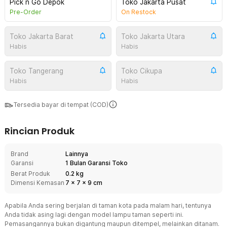
Pick n Go Depok
Toko Jakarta Pusat
Pre-Order
On Restock
Toko Jakarta Barat
Toko Jakarta Utara
Habis
Habis
Toko Tangerang
Toko Cikupa
Habis
Habis
Tersedia bayar di tempat (COD)
Rincian Produk
Brand
Lainnya
Garansi
1 Bulan Garansi Toko
Berat Produk
0.2 kg
Dimensi Kemasan
7
x
7
x
9
cm
Apabila Anda sering berjalan di taman kota pada malam hari, tentunya
Anda tidak asing lagi dengan model lampu taman seperti ini.
Pemasangannya bukan digantung maupun ditempel, melainkan ditanam.