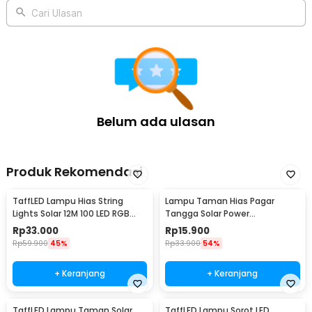
Cari Ulasan
Belum ada ulasan
Produk Rekomendasi
TaffLED Lampu Hias String
Lampu Taman Hias Pagar
Lights Solar 12M 100 LED RGB
Tangga Solar Power
Waterproof - YY-3210
Waterproof Cool White - HBT-
Rp
33.000
Rp
15.900
1501
Rp
59.900
45%
Rp
33.900
54%
+ Keranjang
+ Keranjang
TaffLED Lampu Taman Solar
TaffLED Lampu Sorot LED