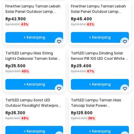
Finether Lampu Taman Lebah
Finether Lampu Taman Lebah
Solar Panel Outdoor Lamp
Solar Panel Outdoor Lamp
Waterproof IP65 30 LED - BE306
Waterproof IP65 50 LED - BE306
Rp
42.900
Rp
46.400
Rp
74.900
43%
Rp
78.900
42%
+ Keranjang
+ Keranjang
TaffLED Lampu Hias String
TaffLED Lampu Dinding Solar
Lights Dekorasi Taman Solar
Sensor PIR 100 LED Cool White -
12M 100LED - S-04
BK-100
Rp
35.500
Rp
29.400
Rp
63.900
45%
Rp
54.900
47%
+ Keranjang
+ Keranjang
TaffLED Lampu Sorot LED
TaffLED Lampu Taman Hias
Outdoor Floodlight Waterproof
Tancap Solar Power
Cool White 50W - A8
Waterproof 10 LED 2835 - TS-
Rp
26.300
Rp
129.600
G2202
Rp
49.900
48%
Rp
199.900
36%
+ Keranjang
+ Keranjang