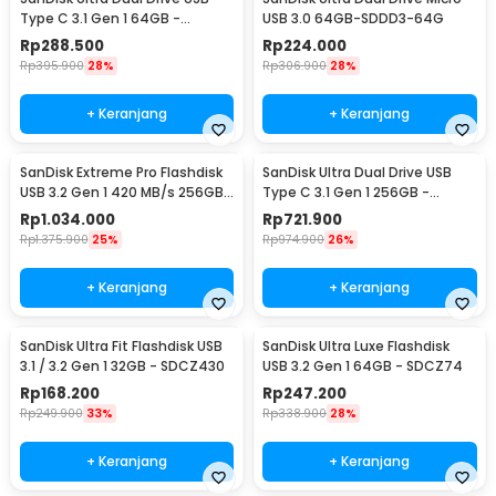
Type C 3.1 Gen 1 64GB -
USB 3.0 64GB-SDDD3-64G
SDDDC2
Rp
288.500
Rp
224.000
Rp
395.900
28%
Rp
306.900
28%
+ Keranjang
+ Keranjang
SanDisk Extreme Pro Flashdisk
SanDisk Ultra Dual Drive USB
USB 3.2 Gen 1 420 MB/s 256GB
Type C 3.1 Gen 1 256GB -
- SDCZ880
SDDDC2
Rp
1.034.000
Rp
721.900
Rp
1.375.900
25%
Rp
974.900
26%
+ Keranjang
+ Keranjang
SanDisk Ultra Fit Flashdisk USB
SanDisk Ultra Luxe Flashdisk
3.1 / 3.2 Gen 1 32GB - SDCZ430
USB 3.2 Gen 1 64GB - SDCZ74
Rp
168.200
Rp
247.200
Rp
249.900
33%
Rp
338.900
28%
+ Keranjang
+ Keranjang