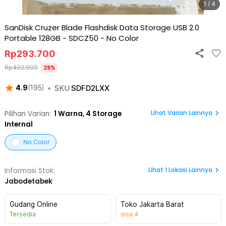
1 / 4
SanDisk Cruzer Blade Flashdisk Data Storage USB 2.0
Portable 128GB - SDCZ50
-
No Color
Rp
293.700
Rp
402.900
28
%
•
SKU
SDFD2LXX
4.9
(
195
)
Lihat Varian Lainnya
Pilihan Varian:
1
Warna,
4 Storage
Internal
No Color
Lihat
1
Lokasi Lainnya
Informasi Stok:
Jabodetabek
Gudang Online
Toko Jakarta Barat
Tersedia
sisa
4