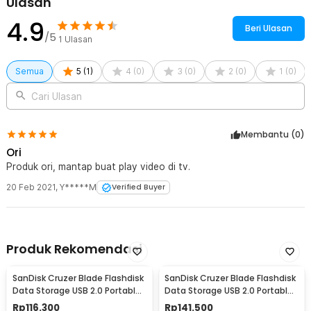
Ulasan
4.9
Beri Ulasan
/5
1
Ulasan
Semua
5
(
1
)
4
(
0
)
3
(
0
)
2
(
0
)
1
(
0
)
Cari Ulasan
Membantu (
0
)
Ori
Produk ori, mantap buat play video di tv.
20 Feb 2021
,
Y*****M
Verified Buyer
Produk Rekomendasi
SanDisk Cruzer Blade Flashdisk
SanDisk Cruzer Blade Flashdisk
Data Storage USB 2.0 Portable
Data Storage USB 2.0 Portable
16GB - SDCZ50
32GB - SDCZ50
Rp
116.300
Rp
141.500