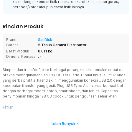
klaim dengan kondisi fisik rusak, retak, retak halus, bergores,
bernoda/kotor ataupun cacat fisik lainnya.
Rincian Produk
Brand
SanDisk
Garansi
5 Tahun Garansi Distributor
Berat Produk
0.011 kg
Dimensi Kemasan
: -
Simpan dan transfer file ke berbagai perangkat kini semakin cepat dan
praktis menggunakan SanDisk Cruzer Blade. Dibuat khusus untuk Anda
yang serba praktis, flashdisk ini menggunakan koneksi USB 2.0 dengan
kecepatan transfer yang gesit. Plug USB Type A universal kompatibel
dengan berbagai model laptop, smartphone, dan tablet. Kapasitas
penyimpanan hingga 128 GB cocok untuk penggunaan sehari-hari.
Fitur
Transfer Data Gesit
Lebih Banyak
Tingkatkan produktivitas dengan kecepatan transfer data yang
tinggi berkat koneksi USB 2.0. Kini Anda dapat mentransfer ribuan