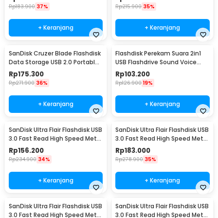
Rp
183.900
37%
Rp
215.900
35%
+ Keranjang
+ Keranjang
SanDisk Cruzer Blade Flashdisk
Flashdisk Perekam Suara 2in1
Data Storage USB 2.0 Portable
USB Flashdrive Sound Voice
64GB - SDCZ50
Recorder 8GB
Rp
175.300
Rp
103.200
Rp
271.900
36%
Rp
126.900
19%
+ Keranjang
+ Keranjang
SanDisk Ultra Flair Flashdisk USB
SanDisk Ultra Flair Flashdisk USB
3.0 Fast Read High Speed Metal
3.0 Fast Read High Speed Metal
Case 16GB - SDCZ73
Case 32GB - SDCZ73
Rp
156.200
Rp
183.000
Rp
234.900
34%
Rp
278.900
35%
+ Keranjang
+ Keranjang
SanDisk Ultra Flair Flashdisk USB
SanDisk Ultra Flair Flashdisk USB
3.0 Fast Read High Speed Metal
3.0 Fast Read High Speed Metal