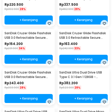
Case 64GB - SDCZ73
Case 128GB - SDCZ73
Rp
220.500
Rp
337.500
Rp
302.900
28%
Rp
462.900
28%
+ Keranjang
+ Keranjang
SanDisk Cruzer Glide Flashdisk
SanDisk Cruzer Glide Flashdisk
USB 3.0 Retractable Secure
USB 3.0 Retractable Secure
Access 16GB - SDCZ600
Access 32GB - SDCZ600
Rp
154.200
Rp
163.400
Rp
231.900
34%
Rp
242.900
33%
+ Keranjang
+ Keranjang
SanDisk Cruzer Glide Flashdisk
SanDisk Ultra Dual Drive USB
USB 3.0 Retractable Secure
Type C 3.1 Gen 1 128GB -
Access 64GB - SDCZ600
SDDDC2
Rp
243.400
Rp
382.200
Rp
333.900
28%
Rp
523.900
28%
+ Keranjang
+ Keranjang
SanDisk Ultra Dual Drive USB
SanDisk Ultra Dual Drive Micro