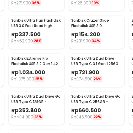
Rp
271.900
Rp
126.900
36%
19%
SanDisk Ultra Flair Flashdisk
SanDisk Cruzer Glide
B
USB 3.0 Fast Read High
Flashdisk USB 3.0
Speed Metal Case 128GB -
Retractable Secure Access
Rp
337.500
Rp
154.200
SDCZ73
16GB - SDCZ600
Rp
462.900
Rp
231.900
28%
34%
SanDisk Extreme Pro
SanDisk Ultra Dual Drive
Flashdisk USB 3.2 Gen 1 420
USB Type C 3.1 Gen 1 256GB
MB/s 256GB - SDCZ880
- SDDDC2
Rp
1.034.000
Rp
721.900
Rp
1.375.900
Rp
974.900
25%
26%
o
SanDisk Ultra Dual Drive Go
SanDisk Ultra Dual Drive Go
USB Type C 128GB -
USB Type C 256GB -
SDDDC3
SDDDC3
Rp
353.800
Rp
660.500
Rp
484.900
Rp
845.900
28%
22%