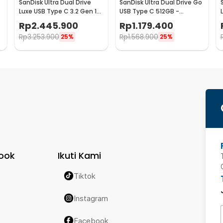
SanDisk Ultra Dual Drive
SanDisk Ultra Dual Drive Go
Luxe USB Type C 3.2 Gen 1
USB Type C 512GB -
1TB - SDDDC4
SDDDC3
Rp
2.445.900
Rp
1.179.400
Rp
3.253.900
Rp
1.568.900
25%
25%
ook
Ikuti Kami
Tiktok
Instagram
Facebook