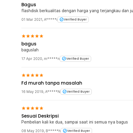
Bagus
flashdisk berkualitas dengan harga yang terjangkau dan 
01 Mar 2021
,
A*****i
Verified Buyer
bagus
baguslah
17 Apr 2020
,
m*****n
Verified Buyer
Fd murah tanpa masalah
16 May 2019
,
A*****N
Verified Buyer
Sesuai Deskripsi
Pembelian kali ke dua, sampai saat ini semua nya bagus
08 May 2019
,
B*****h
Verified Buyer