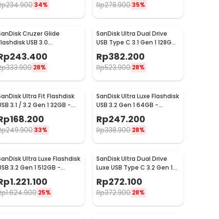
Rp
234.900
Rp
278.900
34%
35%
SanDisk Cruzer Glide
SanDisk Ultra Dual Drive
Flashdisk USB 3.0
USB Type C 3.1 Gen 1 128GB
Retractable Secure Access
- SDDDC2
Rp
243.400
Rp
382.200
64GB - SDCZ600
Rp
333.900
Rp
523.900
28%
28%
SanDisk Ultra Fit Flashdisk
SanDisk Ultra Luxe Flashdisk
USB 3.1 / 3.2 Gen 1 32GB -
USB 3.2 Gen 1 64GB -
SDCZ430
SDCZ74
Rp
168.200
Rp
247.200
Rp
249.900
Rp
338.900
33%
28%
SanDisk Ultra Luxe Flashdisk
SanDisk Ultra Dual Drive
USB 3.2 Gen 1 512GB -
Luxe USB Type C 3.2 Gen 1
SDCZ74
64GB - SDDDC4
Rp
1.221.100
Rp
272.100
Rp
1.624.900
Rp
372.900
25%
28%