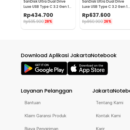
SanDisk Ultra Dual Drive
SanDisk Ultra Dual Drive
Luxe USB Type C 3.2 Gen 1
Luxe USB Type C 3.2 Gen 1
128GB - SDDDC4
256GB - SDDDC4
Rp
434.700
Rp
637.600
Rp
595.900
Rp
860.900
28%
26%
Download Aplikasi JakartaNotebook
Layanan Pelanggan
JakartaNoteb
Bantuan
Tentang Kami
Klaim Garansi Produk
Kontak Kami
Biaya Pengiriman
Karir