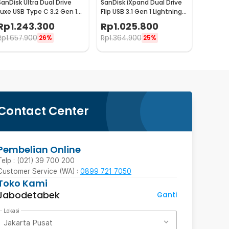
SanDisk Ultra Dual Drive
SanDisk iXpand Dual Drive
Luxe USB Type C 3.2 Gen 1
Flip USB 3.1 Gen 1 Lightning
512GB - SDDDC4
256GB - SDIX90N
Rp
1.243.300
Rp
1.025.800
Rp
1.657.900
Rp
1.364.900
26%
25%
Contact Center
Pembelian Online
Telp : (021) 39 700 200
Customer Service (WA) :
0899 721 7050
Toko Kami
Jabodetabek
Ganti
Lokasi
Jakarta Pusat