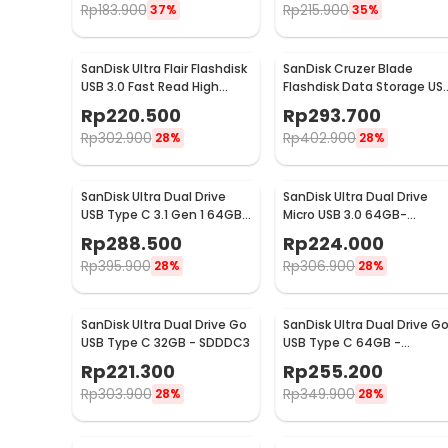
Rp
183.900
Rp
215.900
37%
35%
SanDisk Ultra Flair Flashdisk
SanDisk Cruzer Blade
USB 3.0 Fast Read High
Flashdisk Data Storage US
Speed Metal Case 64GB -
2.0 Portable 128GB -
Rp
220.500
Rp
293.700
SDCZ73
SDCZ50
Rp
302.900
Rp
402.900
28%
28%
SanDisk Ultra Dual Drive
SanDisk Ultra Dual Drive
USB Type C 3.1 Gen 1 64GB
Micro USB 3.0 64GB-
- SDDDC2
SDDD3-64G
Rp
288.500
Rp
224.000
Rp
395.900
Rp
306.900
28%
28%
SanDisk Ultra Dual Drive Go
SanDisk Ultra Dual Drive G
USB Type C 32GB - SDDDC3
USB Type C 64GB -
SDDDC3
Rp
221.300
Rp
255.200
Rp
303.900
Rp
349.900
28%
28%