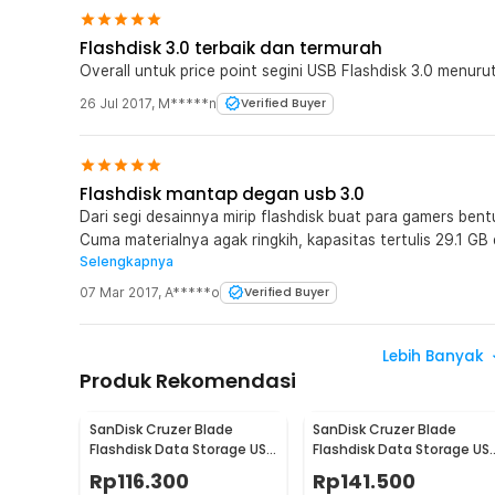
Flashdisk 3.0 terbaik dan termurah
Overall untuk price point segini USB Flashdisk 3.0 menurut
26 Jul 2017
,
M*****n
Verified Buyer
Flashdisk mantap degan usb 3.0
Dari segi desainnya mirip flashdisk buat para gamers ben
Cuma materialnya agak ringkih, kapasitas tertulis 29.1 G
Selengkapnya
sekitar 10mbps.. Overall dari performa dan harga mantap d
07 Mar 2017
,
A*****o
Verified Buyer
Lebih Banyak
Produk Rekomendasi
SanDisk Cruzer Blade
SanDisk Cruzer Blade
Flashdisk Data Storage USB
Flashdisk Data Storage US
2.0 Portable 16GB - SDCZ50
2.0 Portable 32GB -
Rp
116.300
Rp
141.500
SDCZ50