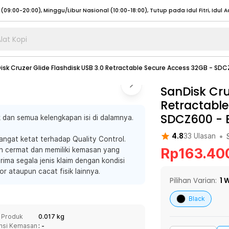
lat Kopi
umat (07:00 - 20:00), Sabtu - Minggu (08:00 - 20:00), Tutup pada Idul Fitri
Sele
isk Cruzer Glide Flashdisk USB 3.0 Retractable Secure Access 32GB - SD
:00 - 20:00), Sabtu - Minggu/ Libur Nasional (08:00 - 17:00)
Selengkapnya
:00 - 20:00), Sabtu - Minggu/ Libur Nasional (08:00 - 17:00)
SanDisk Cru
Selengkapnya
Retractable
 (09:00-20:00), Minggu/Libur Nasional (12:00-20:00), Tutup pada Idul Fitri
Sele
SDCZ600
-
 dan semua kelengkapan isi di dalamnya.
 (09:00-20:00), Minggu/Libur Nasional (12:00-20:00), Tutup pada Idul Fitri
Sele
•
4.8
33
Ulasan
ngat ketat terhadap Quality Control.
Rp
163.40
an cermat dan memiliki kemasan yang
ima segala jenis klaim dengan kondisi
or ataupun cacat fisik lainnya.
umat (07:00 - 20:00), Sabtu - Minggu (08:00 - 20:00), Tutup pada Idul Fitri
Sele
Pilihan Varian:
1
W
:00 - 20:00), Sabtu - Minggu/ Libur Nasional (08:00 - 17:00)
Selengkapnya
Black
:00 - 20:00), Sabtu - Minggu/ Libur Nasional (08:00 - 17:00)
Selengkapnya
 Produk
0.017 kg
nsi Kemasan
: -