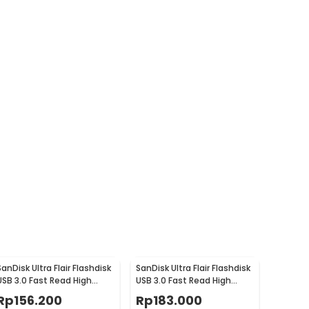
SanDisk Ultra Flair Flashdisk
SanDisk Ultra Flair Flashdisk
USB 3.0 Fast Read High
USB 3.0 Fast Read High
Speed Metal Case 16GB -
Speed Metal Case 32GB -
Rp
156.200
Rp
183.000
SDCZ73
SDCZ73