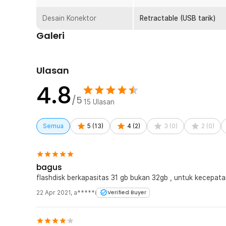
untuk digunakan di rumah, kantor, maupun sekolah.
Desain Konektor
Retractable (USB tarik)
Beragam Kapasitas untuk Semua Kebutuhan
Galeri
Dibuat untuk Anda yang bekerja dengan banyak file penti
beberapa pilihan kapasitas. Mulai dari 16 GB hingga 64 
menyimpan dan mentransfer data penting sehari-hari.
Ulasan
Kelengkapan Produk
4.8
Rincian yang Anda dapatkan untuk pembelian produk ini
/5
15
Ulasan
1 x SanDisk Cruzer Glide Flashdisk USB 3.0 Retrac
Semua
5
(
13
)
4
(
2
)
3
(
0
)
2
(
0
)
bagus
flashdisk berkapasitas 31 gb bukan 32gb , untuk ke
22 Apr 2021
,
a*****i
Verified Buyer