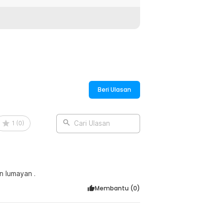
ng, flashdisk ini tersedia dalam
GB, gunakan SanDisk Ultra Flair untuk
Beri Ulasan
:
table Secure Access - SDCZ600
1
(
0
)
Cari Ulasan
cepatan lumayan .
Membantu (
0
)