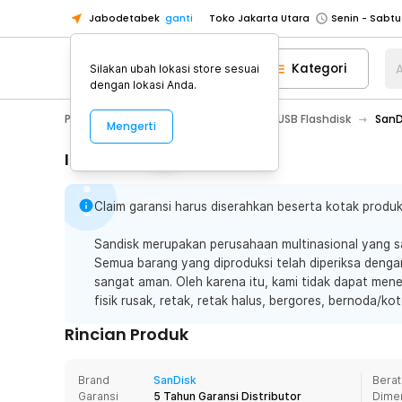
Jabodetabek
ganti
Toko Jakarta Utara
Toko Tangerang
Kategori
A
Silakan ubah lokasi store sesuai
Toko Cikupa
dengan lokasi Anda.
Pick n Go Jakarta Barat
Senin - J
PC & Laptop
Storage Eksternal
USB Flashdisk
SanD
Mengerti
Pick n Go Bekasi
Senin - Jumat (08
Pick n Go Depok
Senin - Jumat (08
Informasi Penting
Toko Jakarta Pusat
Senin - Sabtu
Claim garansi harus diserahkan beserta kotak produk
Toko Jakarta Barat
Senin - Sabtu
Toko Jakarta Utara
Sandisk merupakan perusahaan multinasional yang sa
Toko Tangerang
Semua barang yang diproduksi telah diperiksa deng
sangat aman. Oleh karena itu, kami tidak dapat mener
Toko Cikupa
fisik rusak, retak, retak halus, bergores, bernoda/kot
Pick n Go Jakarta Barat
Senin - J
Rincian Produk
Pick n Go Bekasi
Senin - Jumat (08
Pick n Go Depok
Senin - Jumat (08
Brand
SanDisk
Berat
Garansi
5 Tahun Garansi Distributor
Dime