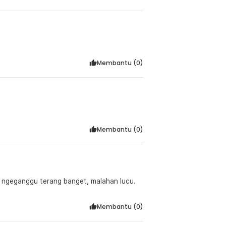
Membantu (
0
)
Membantu (
0
)
k ngeganggu terang banget, malahan lucu.
Membantu (
0
)