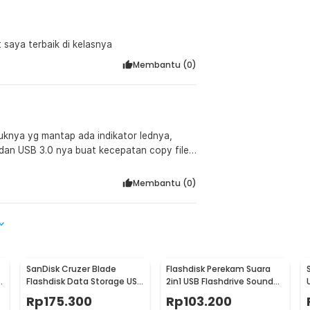
 saya terbaik di kelasnya
Membantu (
0
)
tuknya yg mantap ada indikator lednya,
B dan USB 3.0 nya buat kecepatan copy file
ibanding flashdisk yg usb 2.0
Membantu (
0
)
SanDisk Cruzer Blade
Flashdisk Perekam Suara
B
Flashdisk Data Storage USB
2in1 USB Flashdrive Sound
2.0 Portable 64GB -
Voice Recorder 8GB
Rp
175.300
Rp
103.200
SDCZ50