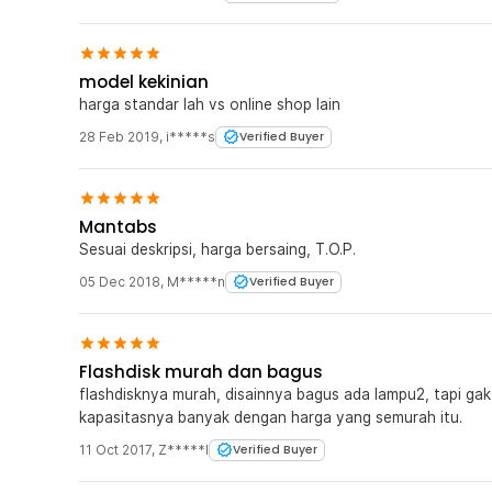
model kekinian
harga standar lah vs online shop lain
28 Feb 2019
,
i*****s
Verified Buyer
Mantabs
Sesuai deskripsi, harga bersaing, T.O.P.
05 Dec 2018
,
M*****n
Verified Buyer
Flashdisk murah dan bagus
flashdisknya murah, disainnya bagus ada lampu2, tapi ga
kapasitasnya banyak dengan harga yang semurah itu.
11 Oct 2017
,
Z*****l
Verified Buyer