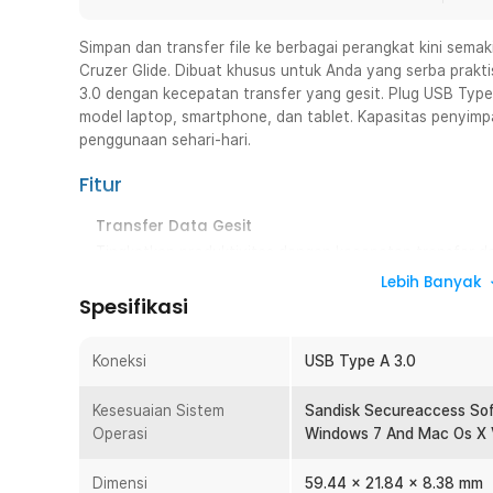
Simpan dan transfer file ke berbagai perangkat kini sem
Cruzer Glide. Dibuat khusus untuk Anda yang serba prakti
3.0 dengan kecepatan transfer yang gesit. Plug USB Type
model laptop, smartphone, dan tablet. Kapasitas penyim
penggunaan sehari-hari.
Fitur
Transfer Data Gesit
Tingkatkan produktivitas dengan kecepatan transfer da
Kini Anda dapat mentransfer ribuan file hanya dalam hitu
Lebih Banyak
foto, dan dokumen bisa diakses tanpa perlu menunggu 
Spesifikasi
Lebih Aman dengan Password
File dan dokumen penting tetap terjaga keamanannya k
Koneksi
USB Type A 3.0
dibekali fitur password. Atur kombinasi password ses
penting dicuri. Fitur ini membantu menjaga privasi data 
Kesesuaian Sistem
Sandisk Secureaccess Sof
Operasi
Windows 7 And Mac Os X 
Konektor Type A Universal
Hubungkan flashdisk dengan berbagai perangkat semak
Dimensi
59.44 x 21.84 x 8.38 mm
universal. Transfer file dari laptop atau PC ke smartpho