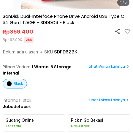
1 / 5
SanDisk Dual-Interface Phone Drive Android USB Type C
3.2 Gen 1 128GB - SDDDC6
-
Black
Rp
359.400
Rp
492.900
28
%
Belum ada ulasan
•
SKU
SDFD6ZBK
Lihat Varian Lainnya
Pilihan Varian:
1
Warna,
5 Storage
Internal
Black
Lihat
Lokasi Lainnya
Informasi Stok:
Jabodetabek
Gudang Online
Pick n Go Bekasi
Tersedia
Pre-Order