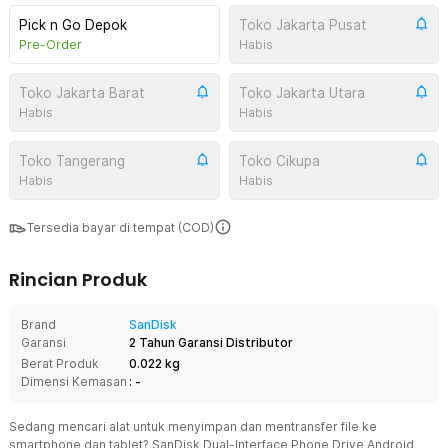
Pick n Go Depok
Toko Jakarta Pusat
Pre-Order
Habis
Toko Jakarta Barat
Toko Jakarta Utara
Habis
Habis
Toko Tangerang
Toko Cikupa
Habis
Habis
Tersedia bayar di tempat (COD)
Rincian Produk
Brand
SanDisk
Garansi
2 Tahun Garansi Distributor
Berat Produk
0.022 kg
Dimensi Kemasan
: -
Sedang mencari alat untuk menyimpan dan mentransfer file ke
smartphone dan tablet? SanDisk Dual-Interface Phone Drive Android