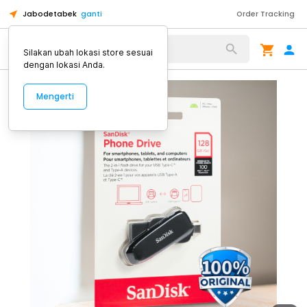
Jabodetabek
ganti
Order Tracking
Alat Kopi
Silakan ubah lokasi store sesuai
dengan lokasi Anda.
Mengerti