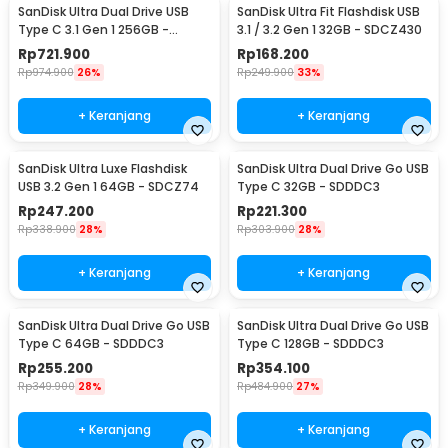
SanDisk Ultra Dual Drive USB
SanDisk Ultra Fit Flashdisk USB
Type C 3.1 Gen 1 256GB -
3.1 / 3.2 Gen 1 32GB - SDCZ430
SDDDC2
Rp
721.900
Rp
168.200
Rp
974.900
26%
Rp
249.900
33%
+ Keranjang
+ Keranjang
SanDisk Ultra Luxe Flashdisk
SanDisk Ultra Dual Drive Go USB
USB 3.2 Gen 1 64GB - SDCZ74
Type C 32GB - SDDDC3
Rp
247.200
Rp
221.300
Rp
338.900
28%
Rp
303.900
28%
+ Keranjang
+ Keranjang
SanDisk Ultra Dual Drive Go USB
SanDisk Ultra Dual Drive Go USB
Type C 64GB - SDDDC3
Type C 128GB - SDDDC3
Rp
255.200
Rp
354.100
Rp
349.900
28%
Rp
484.900
27%
+ Keranjang
+ Keranjang