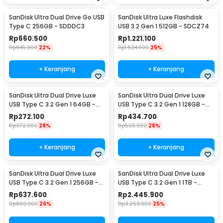
SanDisk Ultra Dual Drive Go USB
SanDisk Ultra Luxe Flashdisk
Type C 256GB - SDDDC3
USB 3.2 Gen 1 512GB - SDCZ74
Rp
660.500
Rp
1.221.100
Rp
845.900
22%
Rp
1.624.900
25%
+ Keranjang
+ Keranjang
SanDisk Ultra Dual Drive Luxe
SanDisk Ultra Dual Drive Luxe
USB Type C 3.2 Gen 1 64GB -
USB Type C 3.2 Gen 1 128GB -
SDDDC4
SDDDC4
Rp
272.100
Rp
434.700
Rp
372.900
28%
Rp
595.900
28%
+ Keranjang
+ Keranjang
SanDisk Ultra Dual Drive Luxe
SanDisk Ultra Dual Drive Luxe
USB Type C 3.2 Gen 1 256GB -
USB Type C 3.2 Gen 1 1TB -
SDDDC4
SDDDC4
Rp
637.600
Rp
2.445.900
Rp
860.900
26%
Rp
3.253.900
25%