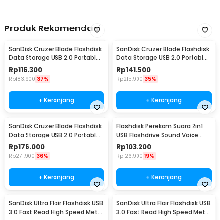
Produk Rekomendasi
SanDisk Cruzer Blade Flashdisk
SanDisk Cruzer Blade Flashdisk
Data Storage USB 2.0 Portable
Data Storage USB 2.0 Portable
16GB - SDCZ50
32GB - SDCZ50
Rp
116.300
Rp
141.500
Rp
183.900
37%
Rp
215.900
35%
+ Keranjang
+ Keranjang
SanDisk Cruzer Blade Flashdisk
Flashdisk Perekam Suara 2in1
Data Storage USB 2.0 Portable
USB Flashdrive Sound Voice
64GB - SDCZ50
Recorder 8GB
Rp
176.000
Rp
103.200
Rp
271.900
36%
Rp
126.900
19%
+ Keranjang
+ Keranjang
SanDisk Ultra Flair Flashdisk USB
SanDisk Ultra Flair Flashdisk USB
3.0 Fast Read High Speed Metal
3.0 Fast Read High Speed Metal