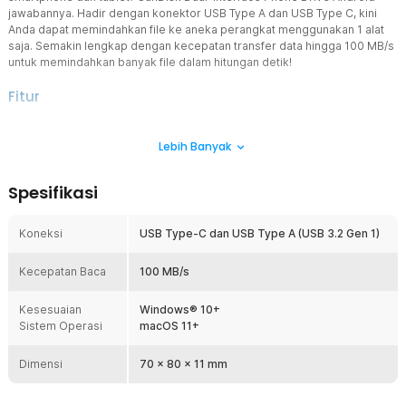
jawabannya. Hadir dengan konektor USB Type A dan USB Type C, kini
Anda dapat memindahkan file ke aneka perangkat menggunakan 1 alat
saja. Semakin lengkap dengan kecepatan transfer data hingga 100 MB/s
untuk memindahkan banyak file dalam hitungan detik!
Fitur
Hubungkan Aneka Perangkat
Lebih Banyak
Tak perlu repot menggunakan banyak alat memindahkan aneka file.
Dual-Interface Phone Drive ini dibekali plug USB Type A dan USB
Type C yang kompatibel dengan aneka jenis smartphone dan
Spesifikasi
tablet.
Transfer Data Hitungan Detik
Koneksi
USB Type-C dan USB Type A (USB 3.2 Gen 1)
Mentransfer banyak data kini bisa dilakukan dalam hitungan detik
dengan produk SanDisk. Kecepatan transfer data mulai 100 MB/s
Kecepatan Baca
memastikan ribuan data dapat dipindahkan hanya dalam hitungan
100 MB/s
detik.
Kesesuaian
Windows® 10+
Akses Mudah dengan SanDisk Memory Zone
Sistem Operasi
macOS 11+
Tersedia di Google Play Store, aplikasi SanDisk Memory Zone
memungkinkan Anda untuk melihat, mengakses, dan
Dimensi
mencadangkan semua file smartphone secara otomatis. Fitur ini
70 x 80 x 11 mm
memastikan semua data tetap aman saat smartphone hilang
sekalipun.