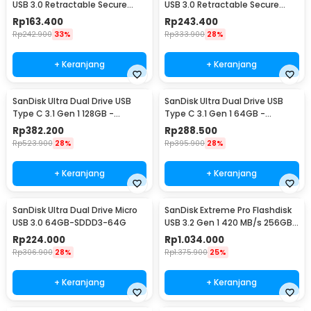
USB 3.0 Retractable Secure
USB 3.0 Retractable Secure
Access 32GB - SDCZ600
Access 64GB - SDCZ600
Rp
163.400
Rp
243.400
Rp
242.900
33%
Rp
333.900
28%
+ Keranjang
+ Keranjang
SanDisk Ultra Dual Drive USB
SanDisk Ultra Dual Drive USB
Type C 3.1 Gen 1 128GB -
Type C 3.1 Gen 1 64GB -
SDDDC2
SDDDC2
Rp
382.200
Rp
288.500
Rp
523.900
28%
Rp
395.900
28%
+ Keranjang
+ Keranjang
SanDisk Ultra Dual Drive Micro
SanDisk Extreme Pro Flashdisk
USB 3.0 64GB-SDDD3-64G
USB 3.2 Gen 1 420 MB/s 256GB
- SDCZ880
Rp
224.000
Rp
1.034.000
Rp
306.900
28%
Rp
1.375.900
25%
+ Keranjang
+ Keranjang