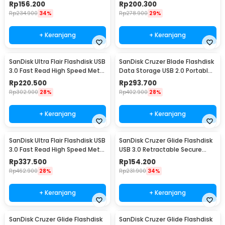
Case 16GB - SDCZ73
Case 32GB - SDCZ73
Rp
156.200
Rp
200.300
Rp
234.900
34%
Rp
278.900
29%
+ Keranjang
+ Keranjang
SanDisk Ultra Flair Flashdisk USB
SanDisk Cruzer Blade Flashdisk
3.0 Fast Read High Speed Metal
Data Storage USB 2.0 Portable
Case 64GB - SDCZ73
128GB - SDCZ50
Rp
220.500
Rp
293.700
Rp
302.900
28%
Rp
402.900
28%
+ Keranjang
+ Keranjang
SanDisk Ultra Flair Flashdisk USB
SanDisk Cruzer Glide Flashdisk
3.0 Fast Read High Speed Metal
USB 3.0 Retractable Secure
Case 128GB - SDCZ73
Access 16GB - SDCZ600
Rp
337.500
Rp
154.200
Rp
462.900
28%
Rp
231.900
34%
+ Keranjang
+ Keranjang
SanDisk Cruzer Glide Flashdisk
SanDisk Cruzer Glide Flashdisk