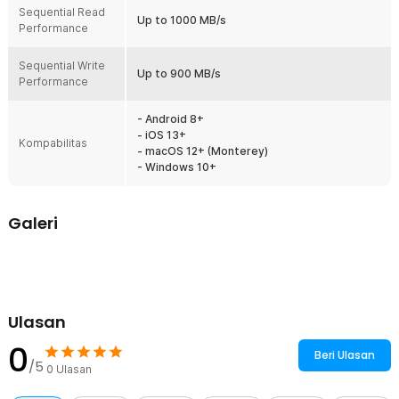
flashdisk ini tersedia dalam pilihan kapasitas jumbo. Mulai dari 512
Sequential Read
GB hingga 2 TB, gunakan untuk menyimpan dan mentransfer data
Up to 1000 MB/s
Performance
penting sehari-hari.
Sequential Write
Kelengkapan Produk
Up to 900 MB/s
Performance
Rincian yang Anda dapatkan untuk pembelian produk ini:
1 x SanDisk Extreme PRO Flash Drive with USB Type C 1000MB/s
- Android 8+
- SDCZ890
- iOS 13+
Kompabilitas
- macOS 12+ (Monterey)
- Windows 10+
Galeri
Ulasan
0
Beri Ulasan
/5
0
Ulasan