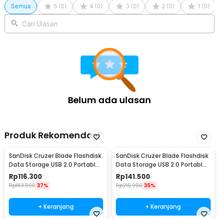
Semua
5
(
0
)
4
(
0
)
3
(
0
)
2
(
0
)
1
(
0
)
Cari Ulasan
Belum ada ulasan
Produk Rekomendasi
SanDisk Cruzer Blade Flashdisk
SanDisk Cruzer Blade Flashdisk
Data Storage USB 2.0 Portable
Data Storage USB 2.0 Portable
16GB - SDCZ50
32GB - SDCZ50
Rp
116.300
Rp
141.500
Rp
183.900
37%
Rp
215.900
35%
+ Keranjang
+ Keranjang