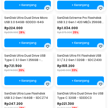
+ Keranjang
+ Keranjang
SanDisk Ultra Dual Drive Micro
SanDisk Extreme Pro Flashdisk
USB 3.0 64GB-SDDD3-64G
USB 3.2 Gen 1 420 MB/s 256GB
- SDCZ880
Rp
224.000
Rp
1.034.000
Rp
306.900
28%
Rp
1.375.900
25%
+ Keranjang
+ Keranjang
SanDisk Ultra Dual Drive USB
SanDisk Ultra Fit Flashdisk USB
Type C 3.1 Gen 1 256GB -
3.1 / 3.2 Gen 1 32GB - SDCZ430
SDDDC2
Rp
721.900
Rp
168.200
Rp
974.900
26%
Rp
249.900
33%
+ Keranjang
+ Keranjang
SanDisk Ultra Luxe Flashdisk
SanDisk Ultra Dual Drive Go USB
USB 3.2 Gen 1 64GB - SDCZ74
Type C 32GB - SDDDC3
Rp
247.200
Rp
221.300