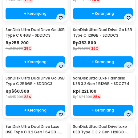
Rp
338.900
28%
Rp
303.900
28%
+ Keranjang
+ Keranjang
SanDisk Ultra Dual Drive Go USB
SanDisk Ultra Dual Drive Go USB
Type C 64GB - SDDDC3
Type C 128GB - SDDDC3
Rp
255.200
Rp
353.800
Rp
349.900
28%
Rp
484.900
28%
+ Keranjang
+ Keranjang
SanDisk Ultra Dual Drive Go USB
SanDisk Ultra Luxe Flashdisk
Type C 256GB - SDDDC3
USB 3.2 Gen 1 512GB - SDCZ74
Rp
660.500
Rp
1.221.100
Rp
845.900
22%
Rp
1.624.900
25%
+ Keranjang
+ Keranjang
SanDisk Ultra Dual Drive Luxe
SanDisk Ultra Dual Drive Luxe
USB Type C 3.2 Gen 1 64GB -
USB Type C 3.2 Gen 1 128GB -
SDDDC4
SDDDC4