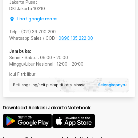
Jakarta Pusat
DKI Jakarta
10210
Lihat google maps
Telp
:
(021) 39 700 200
Whatsapp Sales / COD
:
0896 135 222 00
Jam buka:
Senin - Sabtu
:
09:00
-
20:00
Minggu/Libur Nasional
:
12:00
-
20:00
Idul Fitri
: libur
Selengkapnya
Beli langsung/self pickup di kota lainnya
Download Aplikasi JakartaNotebook