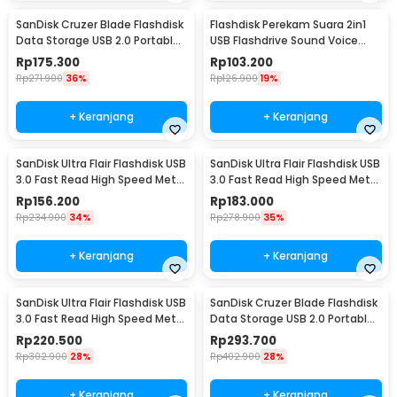
SanDisk Cruzer Blade Flashdisk
Flashdisk Perekam Suara 2in1
Data Storage USB 2.0 Portable
USB Flashdrive Sound Voice
64GB - SDCZ50
Recorder 8GB
Rp
175.300
Rp
103.200
Rp
271.900
36%
Rp
126.900
19%
+ Keranjang
+ Keranjang
SanDisk Ultra Flair Flashdisk USB
SanDisk Ultra Flair Flashdisk USB
3.0 Fast Read High Speed Metal
3.0 Fast Read High Speed Metal
Case 16GB - SDCZ73
Case 32GB - SDCZ73
Rp
156.200
Rp
183.000
Rp
234.900
34%
Rp
278.900
35%
+ Keranjang
+ Keranjang
SanDisk Ultra Flair Flashdisk USB
SanDisk Cruzer Blade Flashdisk
3.0 Fast Read High Speed Metal
Data Storage USB 2.0 Portable
Case 64GB - SDCZ73
128GB - SDCZ50
Rp
220.500
Rp
293.700
Rp
302.900
28%
Rp
402.900
28%
+ Keranjang
+ Keranjang