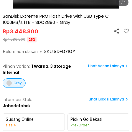
1 / 4
SanDisk Extreme PRO Flash Drive with USB Type C
1000MB/s 1TB - SDCZ890
-
Gray
Rp
3.448.800
Rp
4.586.900
25
%
Belum ada ulasan
•
SKU
SDFD7IGY
Lihat Varian Lainnya
Pilihan Varian:
1
Warna,
3 Storage
Internal
Gray
Lihat
Lokasi Lainnya
Informasi Stok:
Jabodetabek
Gudang Online
Pick n Go Bekasi
sisa
4
Pre-Order