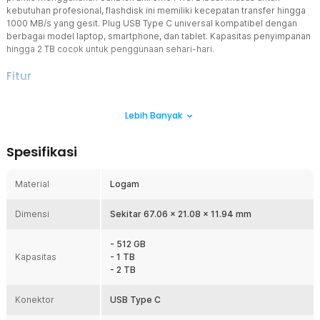
kebutuhan profesional, flashdisk ini memiliki kecepatan transfer hingga
1000 MB/s yang gesit. Plug USB Type C universal kompatibel dengan
berbagai model laptop, smartphone, dan tablet. Kapasitas penyimpanan
hingga 2 TB cocok untuk penggunaan sehari-hari.
Fitur
Transfer Data Gesit
Lebih Banyak
Tingkatkan produktivitas dengan kecepatan transfer data gesit
berkat koneksi USB 3.2 Gen.2. Kecepatan tulis 900 MB/s dan
kecepatan baca hingga 1000 MB/s, akses dan transfer ribuan file
Spesifikasi
besar seperti video 4K dan foto RAW hanya dalam hitungan detik
Hubungkan Berbagai Perangkat
Material
Logam
Tak perlu pusing mencari OTG untuk memindahkan aneka file.
Extreme PRO sudah menggunakan plug USB Type C yang
Dimensi
kompatibel dengan berbagai perangkat.
Sekitar 67.06 x 21.08 x 11.94 mm
Software Pemulihan Data Premium
- 512 GB
Tidak sengaja menghapus data yang penting? Tidak perlu khawatir.
Kapasitas
- 1 TB
Pulihkan data terhapus dengan software pemulihan data premium
- 2 TB
RescuePRO® Deluxe.
Kapasitas Jumbo untuk Berbagai Kebutuhan
Konektor
USB Type C
Dibuat untuk Anda yang bekerja dengan banyak file penting,