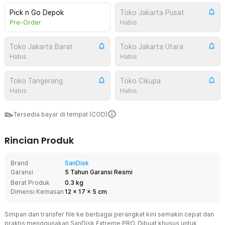
Pick n Go Depok
Toko Jakarta Pusat
Pre-Order
Habis
Toko Jakarta Barat
Toko Jakarta Utara
Habis
Habis
Toko Tangerang
Toko Cikupa
Habis
Habis
Tersedia bayar di tempat (COD)
Rincian Produk
Brand
SanDisk
Garansi
5 Tahun Garansi Resmi
Berat Produk
0.3 kg
Dimensi Kemasan
12
x
17
x
5
cm
Simpan dan transfer file ke berbagai perangkat kini semakin cepat dan
praktis menggunakan SanDisk Extreme PRO. Dibuat khusus untuk