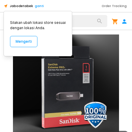
Jabodetabek
ganti
Order Tracking
Alat Kopi
Silakan ubah lokasi store sesuai
dengan lokasi Anda.
Mengerti