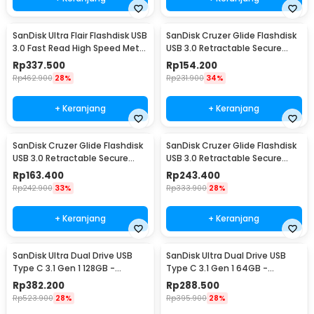
SanDisk Ultra Flair Flashdisk USB
SanDisk Cruzer Glide Flashdisk
3.0 Fast Read High Speed Metal
USB 3.0 Retractable Secure
Case 128GB - SDCZ73
Access 16GB - SDCZ600
Rp
337.500
Rp
154.200
Rp
462.900
28%
Rp
231.900
34%
+ Keranjang
+ Keranjang
SanDisk Cruzer Glide Flashdisk
SanDisk Cruzer Glide Flashdisk
USB 3.0 Retractable Secure
USB 3.0 Retractable Secure
Access 32GB - SDCZ600
Access 64GB - SDCZ600
Rp
163.400
Rp
243.400
Rp
242.900
33%
Rp
333.900
28%
+ Keranjang
+ Keranjang
SanDisk Ultra Dual Drive USB
SanDisk Ultra Dual Drive USB
Type C 3.1 Gen 1 128GB -
Type C 3.1 Gen 1 64GB -
SDDDC2
SDDDC2
Rp
382.200
Rp
288.500
Rp
523.900
28%
Rp
395.900
28%