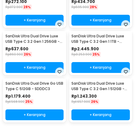
Rp
272.100
Rp
434.700
Rp
372.900
28%
Rp
595.900
28%
+ Keranjang
+ Keranjang
SanDisk Ultra Dual Drive Luxe
SanDisk Ultra Dual Drive Luxe
USB Type C 3.2 Gen 1 256GB -
USB Type C 3.2 Gen 1 1TB -
SDDDC4
SDDDC4
Rp
637.600
Rp
2.445.900
Rp
860.900
26%
Rp
3.253.900
25%
+ Keranjang
+ Keranjang
SanDisk Ultra Dual Drive Go USB
SanDisk Ultra Dual Drive Luxe
Type C 512GB - SDDDC3
USB Type C 3.2 Gen 1 512GB -
SDDDC4
Rp
1.179.400
Rp
1.243.300
Rp
1.568.900
25%
Rp
1.657.900
26%
+ Keranjang
+ Keranjang