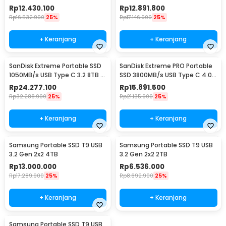
SDSSDE61
4TB - SDSSDE81
Rp
12.430.100
Rp
12.891.800
Rp
16.532.900
25%
Rp
17.146.900
25%
+ Keranjang
+ Keranjang
SanDisk Extreme Portable SSD
SanDisk Extreme PRO Portable
1050MB/s USB Type C 3.2 8TB -
SSD 3800MB/s USB Type C 4.0
SDSSDE61
4TB - SDSSDE82
Rp
24.277.100
Rp
15.891.500
Rp
32.288.900
25%
Rp
21.135.900
25%
+ Keranjang
+ Keranjang
Samsung Portable SSD T9 USB
Samsung Portable SSD T9 USB
3.2 Gen 2x2 4TB
3.2 Gen 2x2 2TB
Rp
13.000.000
Rp
6.536.000
Rp
17.289.900
25%
Rp
8.692.900
25%
+ Keranjang
+ Keranjang
Samsung Portable SSD T9 USB