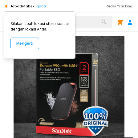
Jabodetabek
ganti
Order Tracking
Alat Kopi
Silakan ubah lokasi store sesuai
dengan lokasi Anda.
Mengerti