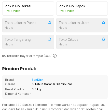
Pick n Go Bekasi
Pick n Go Depok
Pre-Order
Pre-Order
Toko Jakarta Pusat
Toko Jakarta Utara
Habis
Habis
Toko Tangerang
Toko Cikupa
Habis
Habis
Tersedia bayar di tempat (COD)
Rincian Produk
Brand
SanDisk
Garansi
5 Tahun Garansi Distributor
Berat Produk
0.5 kg
Dimensi Kemasan
: -
Portable SSD SanDisk Extreme Pro menawarkan kecepatan, kapasitas,
dan daya tahan yang cukup untuk fotografi dan videografi profesional.