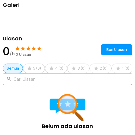
videografer profesional.
Galeri
Kelengkapan Produk
Rincian yang Anda dapatkan untuk pembelian produk ini:
1 x SanDisk Extreme PRO Portable SSD 3800MB/s USB Type C
4.0 - SDSSDE82
Ulasan
1 x Kabel USB Type C
1 x Panduan Penggunaan
0
Beri Ulasan
/5
0
Ulasan
Semua
5
(
0
)
4
(
0
)
3
(
0
)
2
(
0
)
1
(
0
)
Cari Ulasan
Belum ada ulasan