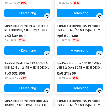
Rp
4.284.900
25%
Rp
8.292.900
25%
+ Keranjang
+ Keranjang
SanDisk Extreme PRO Portable
SanDisk Extreme PRO Portable
SSD 2000MB/s USB Type C 3.2
SSD 2000MB/s USB Type C 3.2
1TB - SDSSDE81
2TB - SDSSDE81
Rp
3.842.500
Rp
6.520.400
Rp
5.110.900
25%
Rp
8.672.900
25%
+ Keranjang
+ Keranjang
SanDisk Portable SSD 800MB/s
SanDisk Portable SSD 800MB/s
USB 3.2 Gen 2 1TB - SDSSDE30-
USB 3.2 Gen 2 2TB - SDSSDE30-
G26
G26
Rp
3.032.800
Rp
5.211.900
Rp
4.033.900
25%
Rp
6.931.900
25%
+ Keranjang
+ Keranjang
SanDisk Extreme Portable SSD
SanDisk Extreme PRO Portable
1050MB/s USB Type C 3.2 4TB -
SSD 2000MB/s USB Type C 3.2