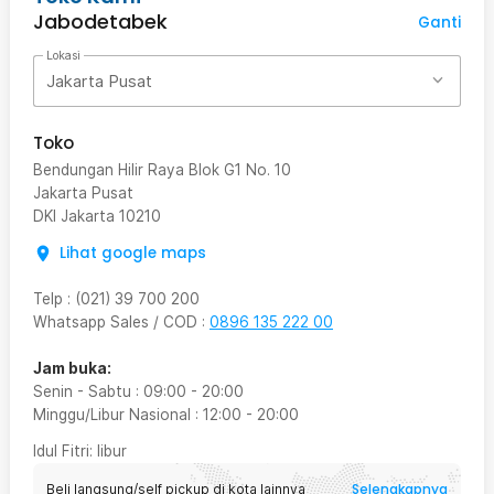
Jabodetabek
Ganti
Lokasi
Jakarta Pusat
Toko
Bendungan Hilir Raya Blok G1 No. 10
Jakarta Pusat
DKI Jakarta
10210
Lihat google maps
Telp
:
(021) 39 700 200
Whatsapp Sales / COD
:
0896 135 222 00
Jam buka:
Senin - Sabtu
:
09:00
-
20:00
Minggu/Libur Nasional
:
12:00
-
20:00
Idul Fitri
: libur
Selengkapnya
Beli langsung/self pickup di kota lainnya