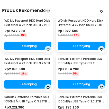
Produk Rekomendasi
WD My Passport HDD Hard Disk
WD My Passport HDD Hard Disk
Eksternal 4.22 Inch USB 3.2 2TB
Eksternal 4.22 Inch USB 3.2 1TB
Rp
1.242.200
Rp
1.027.500
Rp
1.652.900
25%
Rp
1.366.900
25%
+ Keranjang
+ Keranjang
WD My Passport HDD Hard Disk
SanDisk Extreme Portable SSD
Eksternal 4.22 Inch USB 3.2 5TB
1050MB/s USB Type C 3.2
500GB - SDSSDE61
Rp
2.168.600
Rp
3.094.200
Rp
2.884.900
25%
Rp
4.115.900
25%
+ Keranjang
+ Keranjang
SanDisk Extreme Portable SSD
SanDisk Extreme Portable SSD
1050MB/s USB Type C 3.2 1TB -
1050MB/s USB Type C 3.2 2TB -
SDSSDE61
SDSSDE61
Rp
3.221.300
Rp
6.235.200