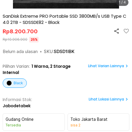
1 / 4
SanDisk Extreme PRO Portable SSD 3800MB/s USB Type C
4.0 2TB - SDSSDE82
-
Black
Rp
8.200.700
Rp
10.906.900
25
%
Belum ada ulasan
•
SKU
SDSD1IBK
Lihat Varian Lainnya
Pilihan Varian:
1
Warna,
2 Storage
Internal
Black
Lihat
Lokasi Lainnya
Informasi Stok:
Jabodetabek
Gudang Online
Toko Jakarta Barat
Tersedia
sisa
2