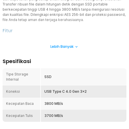
Transfer ribuan file dalam hitungan detik dengan SSD portable
berkecepatan tinggi USB 4 hingga 3800 MB/s tanpa mengurasi resolusi
dan kualitas file. Dilengkapi enkripsi AES 256-bit dan proteksi password,
file Anda tetap aman dan terjaga kerahasiaanya.
Fitur
Interface Anyar Berkecepatan Tinggi
Lebih Banyak
Menggunakan interface teranyar USB 4 Gen 3x2, Portable SSD ini
memiliki kecepatan baca 3800 MB/s dan tulis hingga 3700 MB/s.
Pindahkan file 4K hanya dalam hitungan detik.
Spesifikasi
Jaga Keamanan dan Kerahasiaan Data
Dilengkapi enkripsi perangkat keras AES 256-bit dan fitur
Tipe Storage
password, data Anda tetap aman tanpa khawatir risiko bocor atau
SSD
Internal
dicuri.
Proteksi Lengkap dan Tangguh
Koneksi
USB Type C 4.0 Gen 3x2
Rangka aluminium dan lapisan silikon redam benturan hingga jarak 2
M. Proteksi IP65 lindungi SSD dari percikan air saat digunakan di
Kecepatan Baca
3800 MB/s
luar ruangan.
Kapasitas Besar
Kecepatan Tulis
3700 MB/s
Tersedia dalam 2 pilihan kapasitas besar, yakni 2 TB dan 4 TB untuk
penuhi berbagai kebutuhan. Cocok untuk fotografer dan