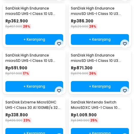
SanDisk High Endurance
SanDisk High Endurance
microSD UHS-I Class 10 U3
microSD UHS-I Class 10 U3
100MB/s 32GB - SDSQQNR
100MB/s 64GB - SDSQQNR
Rp
362.900
Rp
386.300
Rp
497.900
28%
Rp
529.900
28%
+ Keranjang
+ Keranjang
SanDisk High Endurance
SanDisk High Endurance
microSD UHS-I Class 10 U3
microSD UHS-I Class 10 U3
100MB/s 128GB - SDSQQNR
100MB/s 256GB - SDSQQNR
Rp
591.900
Rp
871.300
Rp
707.900
17%
Rp
1.176.900
26%
+ Keranjang
+ Keranjang
SanDisk Extreme MicroSDHC
SanDisk Nintendo Switch
UHS-I Class 30 A1 100MB/s 32GB
MicroSDXC UHS-1 Class 10
- SDSQXAF-GN6MN
100MB/s 256GB - SDSQXAO
Rp
338.800
Rp
1.009.900
Rp
436.900
23%
Rp
1.343.900
25%
+ Keranjang
+ Keranjang