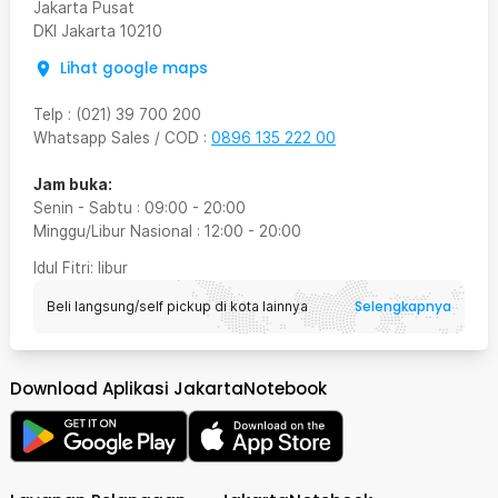
Jakarta Pusat
DKI Jakarta
10210
Lihat google maps
Telp
:
(021) 39 700 200
Whatsapp Sales / COD
:
0896 135 222 00
Jam buka:
Senin - Sabtu
:
09:00
-
20:00
Minggu/Libur Nasional
:
12:00
-
20:00
Idul Fitri
: libur
Selengkapnya
Beli langsung/self pickup di kota lainnya
Download Aplikasi JakartaNotebook