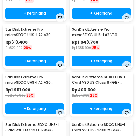
Rp
3.961.900
25%
Rp
598.900
24%
+ Keranjang
+ Keranjang
SanDisk Extreme Pro
SanDisk Extreme Pro
microSDXC UHS-I A2 V30
microSDXC UHS-I A2 V30
200MB/s 128GB-SDSQXCD-
200MB/s 256GB-SDSQXCD-
Rp
613.400
Rp
1.048.700
128G
256G
Rp
827.900
26%
Rp
1.385.900
25%
+ Keranjang
+ Keranjang
SanDisk Extreme Pro
SanDisk Extreme SDXC UHS-I
microSDXC UHS-I A2 V30
Card V30 U3 Class 64GB-
200MB/s 512GB-SDSQXCD-
SDSDXV2-064G - SDSDXV
Rp
1.991.000
Rp
406.600
512G
Rp
2.648.900
25%
Rp
557.900
28%
+ Keranjang
+ Keranjang
SanDisk Extreme SDXC UHS-I
SanDisk Extreme SDXC UHS-I
Card V30 U3 Class 128GB-
Card V30 U3 Class 256GB-
SDSDXVA-128G - SDSDXV
SDSDXVV-256G - SDSDXV