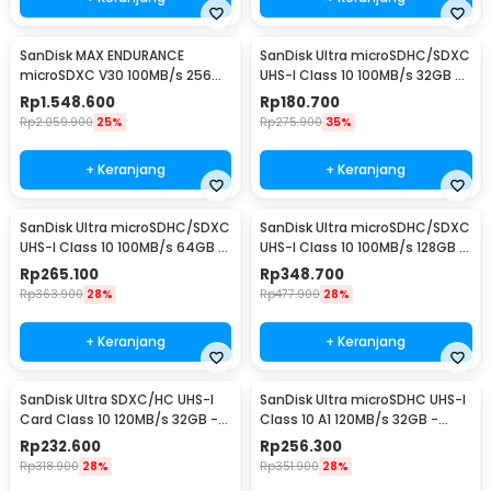
SanDisk MAX ENDURANCE
SanDisk Ultra microSDHC/SDXC
microSDXC V30 100MB/s 256GB
UHS-I Class 10 100MB/s 32GB -
- SDSQQVR
SDSQUNR
Rp
1.548.600
Rp
180.700
Rp
2.059.900
25%
Rp
275.900
35%
+ Keranjang
+ Keranjang
SanDisk Ultra microSDHC/SDXC
SanDisk Ultra microSDHC/SDXC
UHS-I Class 10 100MB/s 64GB -
UHS-I Class 10 100MB/s 128GB -
SDSQUNR
SDSQUNR
Rp
265.100
Rp
348.700
Rp
363.900
28%
Rp
477.900
28%
+ Keranjang
+ Keranjang
SanDisk Ultra SDXC/HC UHS-I
SanDisk Ultra microSDHC UHS-I
Card Class 10 120MB/s 32GB -
Class 10 A1 120MB/s 32GB -
SDSDUN4
SDSQUA4
Rp
232.600
Rp
256.300
Rp
318.900
28%
Rp
351.900
28%