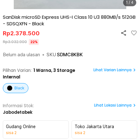
1 / 4
SanDisk microSD Express UHS-I Class 10 U3 880MB/s 512GB
- SDSQXFN
-
Black
Rp
2.378.500
Rp
3.032.900
22
%
Belum ada ulasan
•
SKU
SDMC8KBK
Lihat Varian Lainnya
Pilihan Varian:
1
Warna,
3 Storage
Internal
Black
Lihat
Lokasi Lainnya
Informasi Stok:
Jabodetabek
Gudang Online
Toko Jakarta Utara
sisa
2
sisa
2