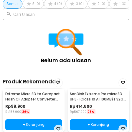
SDSQXFN
Semua
5
(
0
)
4
(
0
)
3
(
0
)
2
(
0
)
1
(
0
)
Cari Ulasan
Belum ada ulasan
Produk Rekomendasi
Extreme Micro SD to Compact
SanDisk Extreme Pro microSD
Flash CF Adapter Converter
UHS-I Class 10 A1 100MB/s 32GB
Type I UDMA - TSR58
- SDSQXCG
Rp
99.900
Rp
414.500
Rp
153.900
36%
Rp
567.900
28%
+ Keranjang
+ Keranjang