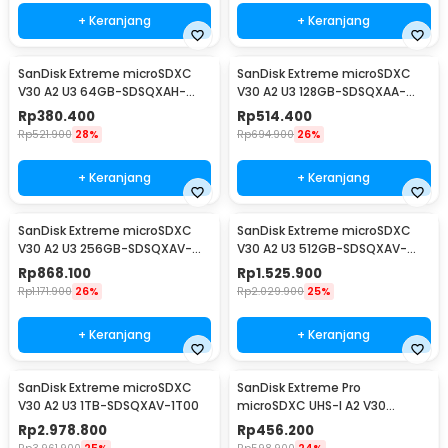
+ Keranjang
+ Keranjang
SanDisk Extreme microSDXC
SanDisk Extreme microSDXC
V30 A2 U3 64GB-SDSQXAH-
V30 A2 U3 128GB-SDSQXAA-
064G
128G
Rp
380.400
Rp
514.400
Rp
521.900
28%
Rp
694.900
26%
+ Keranjang
+ Keranjang
SanDisk Extreme microSDXC
SanDisk Extreme microSDXC
V30 A2 U3 256GB-SDSQXAV-
V30 A2 U3 512GB-SDSQXAV-
256G
512G
Rp
868.100
Rp
1.525.900
Rp
1.171.900
26%
Rp
2.029.900
25%
+ Keranjang
+ Keranjang
SanDisk Extreme microSDXC
SanDisk Extreme Pro
V30 A2 U3 1TB-SDSQXAV-1T00
microSDXC UHS-I A2 V30
200MB/s 64GB-SDSQXCU-
Rp
2.978.800
Rp
456.200
064G