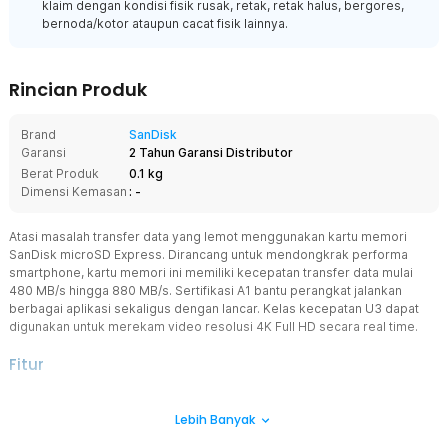
klaim dengan kondisi fisik rusak, retak, retak halus, bergores,
bernoda/kotor ataupun cacat fisik lainnya.
Rincian Produk
Brand
SanDisk
Garansi
2 Tahun Garansi Distributor
Berat Produk
0.1 kg
Dimensi Kemasan
: -
Atasi masalah transfer data yang lemot menggunakan kartu memori
SanDisk microSD Express. Dirancang untuk mendongkrak performa
smartphone, kartu memori ini memiliki kecepatan transfer data mulai
480 MB/s hingga 880 MB/s. Sertifikasi A1 bantu perangkat jalankan
berbagai aplikasi sekaligus dengan lancar. Kelas kecepatan U3 dapat
digunakan untuk merekam video resolusi 4K Full HD secara real time.
Fitur
Transfer Data Gesit
Lebih Banyak
Tak ada lagi gadget yang lemot. Transfer data super cepat berkat
kecepatan tulis 480 MB/s (128 GB) dan 650 MB/s (256 GB dan 512