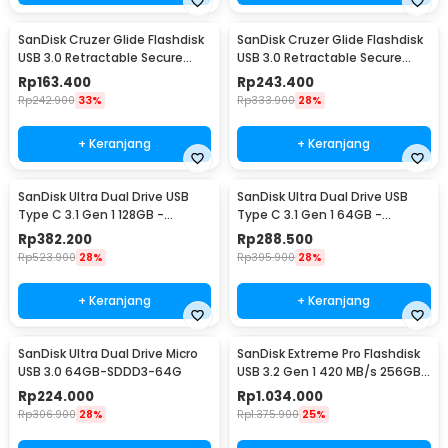
SanDisk Cruzer Glide Flashdisk
SanDisk Cruzer Glide Flashdisk
USB 3.0 Retractable Secure
USB 3.0 Retractable Secure
Access 32GB - SDCZ600
Access 64GB - SDCZ600
Rp
163.400
Rp
243.400
Rp
242.900
33%
Rp
333.900
28%
+ Keranjang
+ Keranjang
SanDisk Ultra Dual Drive USB
SanDisk Ultra Dual Drive USB
Type C 3.1 Gen 1 128GB -
Type C 3.1 Gen 1 64GB -
SDDDC2
SDDDC2
Rp
382.200
Rp
288.500
Rp
523.900
28%
Rp
395.900
28%
+ Keranjang
+ Keranjang
SanDisk Ultra Dual Drive Micro
SanDisk Extreme Pro Flashdisk
USB 3.0 64GB-SDDD3-64G
USB 3.2 Gen 1 420 MB/s 256GB
- SDCZ880
Rp
224.000
Rp
1.034.000
Rp
306.900
28%
Rp
1.375.900
25%