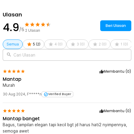
Ulasan
4.9
Beri Ulasan
/5
2
Ulasan
Semua
5
(
2
)
4
(
0
)
3
(
0
)
2
(
0
)
1
(
0
)
Cari Ulasan
Membantu (
0
)
Mantap
Murah
30 Aug 2024
,
F*****n
Verified Buyer
Membantu (
0
)
Mantap banget
Bagus, tampilan elegan tapi kecil bgt jd harus hati2 nyimpennya,
semoga awet