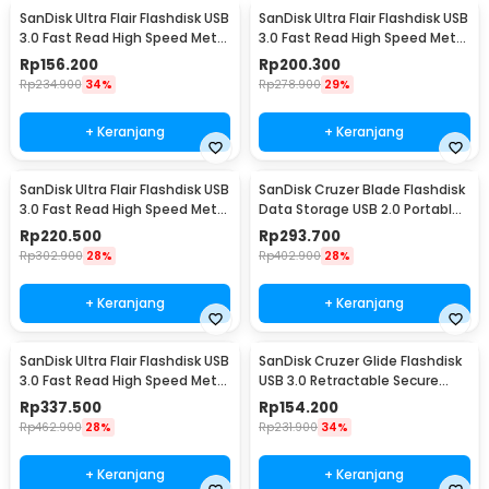
SanDisk Ultra Flair Flashdisk USB
SanDisk Ultra Flair Flashdisk USB
3.0 Fast Read High Speed Metal
3.0 Fast Read High Speed Metal
Case 16GB - SDCZ73
Case 32GB - SDCZ73
Rp
156.200
Rp
200.300
Rp
234.900
34%
Rp
278.900
29%
+ Keranjang
+ Keranjang
SanDisk Ultra Flair Flashdisk USB
SanDisk Cruzer Blade Flashdisk
3.0 Fast Read High Speed Metal
Data Storage USB 2.0 Portable
Case 64GB - SDCZ73
128GB - SDCZ50
Rp
220.500
Rp
293.700
Rp
302.900
28%
Rp
402.900
28%
+ Keranjang
+ Keranjang
SanDisk Ultra Flair Flashdisk USB
SanDisk Cruzer Glide Flashdisk
3.0 Fast Read High Speed Metal
USB 3.0 Retractable Secure
Case 128GB - SDCZ73
Access 16GB - SDCZ600
Rp
337.500
Rp
154.200
Rp
462.900
28%
Rp
231.900
34%
+ Keranjang
+ Keranjang