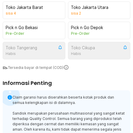
Toko Jakarta Barat
Toko Jakarta Utara
sisa
4
sisa
2
Pick n Go Bekasi
Pick n Go Depok
Pre-Order
Pre-Order
Toko Tangerang
Toko Cikupa
Habis
Habis
Tersedia bayar di tempat (COD)
Informasi Penting
Claim garansi harus diserahkan beserta kotak produk dan
semua kelengkapan isi di dalamnya.
Sandisk merupakan perusahaan multinasional yang sangat ketat
terhadap Quality Control. Semua barang yang diproduksi telah
diperiksa dengan cermat dan memiliki kemasan yang sangat
aman. Oleh karena itu, kami tidak dapat menerima segala jenis