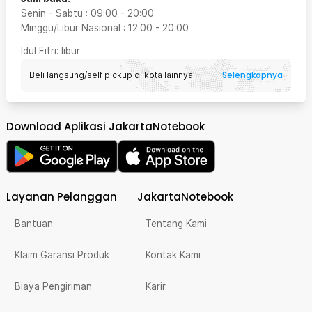
Senin - Sabtu
:
09:00
-
20:00
Minggu/Libur Nasional
:
12:00
-
20:00
Idul Fitri
: libur
Selengkapnya
Beli langsung/self pickup di kota lainnya
Download Aplikasi JakartaNotebook
Layanan Pelanggan
JakartaNotebook
Bantuan
Tentang Kami
Klaim Garansi Produk
Kontak Kami
Biaya Pengiriman
Karir