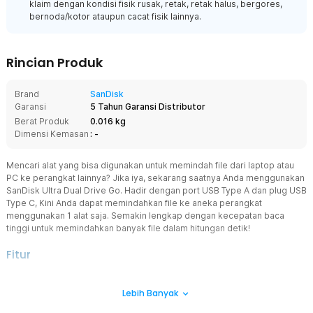
klaim dengan kondisi fisik rusak, retak, retak halus, bergores,
bernoda/kotor ataupun cacat fisik lainnya.
Rincian Produk
Brand
SanDisk
Garansi
5 Tahun Garansi Distributor
Berat Produk
0.016 kg
Dimensi Kemasan
: -
Mencari alat yang bisa digunakan untuk memindah file dari laptop atau
PC ke perangkat lainnya? Jika iya, sekarang saatnya Anda menggunakan
SanDisk Ultra Dual Drive Go. Hadir dengan port USB Type A dan plug USB
Type C, Kini Anda dapat memindahkan file ke aneka perangkat
menggunakan 1 alat saja. Semakin lengkap dengan kecepatan baca
tinggi untuk memindahkan banyak file dalam hitungan detik!
Fitur
Hubungkan Aneka Perangkat
Lebih Banyak
Tak perlu pusing mencari OTG untuk menggunakan memindahkan
aneka file. Ultra Dual Drive Go ini dibekali port USB Type A dan USB