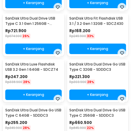
+ Keranjang
+ Keranjang
SanDisk Ultra Dual Drive USB
SanDisk Ultra Fit Flashdisk USB
Type C 3.1 Gen 1 256GB -
3.1 / 3.2 Gen 1 32GB - SDCZ430
SDDDC2
Rp
721.900
Rp
168.200
Rp
974.900
26%
Rp
249.900
33%
+ Keranjang
+ Keranjang
SanDisk Ultra Luxe Flashdisk
SanDisk Ultra Dual Drive Go USB
USB 3.2 Gen 1 64GB - SDCZ74
Type C 32GB - SDDDC3
Rp
247.200
Rp
221.300
Rp
338.900
28%
Rp
303.900
28%
+ Keranjang
+ Keranjang
SanDisk Ultra Dual Drive Go USB
SanDisk Ultra Dual Drive Go USB
Type C 64GB - SDDDC3
Type C 256GB - SDDDC3
Rp
255.200
Rp
660.500
Rp
349.900
28%
Rp
845.900
22%