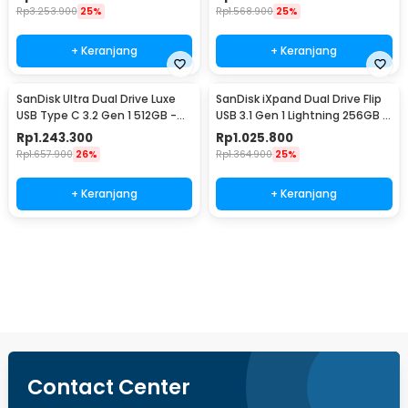
Rp
3.253.900
25%
Rp
1.568.900
25%
+ Keranjang
+ Keranjang
SanDisk Ultra Dual Drive Luxe
SanDisk iXpand Dual Drive Flip
USB Type C 3.2 Gen 1 512GB -
USB 3.1 Gen 1 Lightning 256GB -
SDDDC4
SDIX90N
Rp
1.243.300
Rp
1.025.800
Rp
1.657.900
26%
Rp
1.364.900
25%
+ Keranjang
+ Keranjang
Beli Sekarang
Contact Center