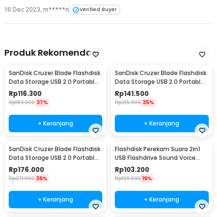
16 Dec 2023
,
m*****n
Verified Buyer
Produk Rekomendasi
SanDisk Cruzer Blade Flashdisk
SanDisk Cruzer Blade Flashdisk
Data Storage USB 2.0 Portable
Data Storage USB 2.0 Portable
16GB - SDCZ50
32GB - SDCZ50
Rp
116.300
Rp
141.500
Rp
183.900
37%
Rp
215.900
35%
+ Keranjang
+ Keranjang
SanDisk Cruzer Blade Flashdisk
Flashdisk Perekam Suara 2in1
Data Storage USB 2.0 Portable
USB Flashdrive Sound Voice
64GB - SDCZ50
Recorder 8GB
Rp
176.000
Rp
103.200
Rp
271.900
36%
Rp
126.900
19%
+ Keranjang
+ Keranjang