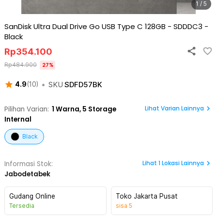
1 / 5
SanDisk Ultra Dual Drive Go USB Type C 128GB - SDDDC3
-
Black
Rp
354.100
Rp
484.900
27
%
•
SKU
SDFD57BK
4.9
(
10
)
Lihat Varian Lainnya
Pilihan Varian:
1
Warna,
5 Storage
Internal
Black
Lihat
1
Lokasi Lainnya
Informasi Stok:
Jabodetabek
Gudang Online
Toko Jakarta Pusat
Tersedia
sisa
5