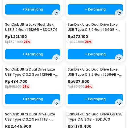
+ Keranjang
+ Keranjang
SanDisk Ultra Luxe Flashdisk
SanDisk Ultra Dual Drive Luxe
USB 3.2 Gen 1 512GB - SDCZ74
USB Type C 3.2 Gen 1 64GB -
SDDDC4
Rp
1.221.100
Rp
272.100
Rp
1.624.900
25%
Rp
372.900
28%
+ Keranjang
+ Keranjang
SanDisk Ultra Dual Drive Luxe
SanDisk Ultra Dual Drive Luxe
USB Type C 3.2 Gen 1 128GB -
USB Type C 3.2 Gen 1 256GB -
SDDDC4
SDDDC4
Rp
434.700
Rp
637.600
Rp
595.900
28%
Rp
860.900
26%
+ Keranjang
+ Keranjang
SanDisk Ultra Dual Drive Luxe
SanDisk Ultra Dual Drive Go USB
USB Type C 3.2 Gen 1 1TB -
Type C 512GB - SDDDC3
SDDDC4
Rp
2.445.900
Rp
1.179.400