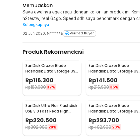
Memuaskan
Saya awalnya agak ragu dengan ke-ori-an produk ini. Kem
h2testw, real 64gb. Speed sdh saya benchmark dengan cr
Selengkapnya
42 MB/s write seq, setara dengan hasil benchmark di revie
SandiskSecureAccess juga bisa jalan jadi saya yakin ori.
02 Jun 2020
,
N*****a
Verified Buyer
Produk Rekomendasi
SanDisk Cruzer Blade
SanDisk Cruzer Blade
Flashdisk Data Storage USB
Flashdisk Data Storage US
2.0 Portable 16GB - SDCZ50
2.0 Portable 32GB -
Rp
116.300
Rp
141.500
SDCZ50
Rp
183.900
Rp
215.900
37%
35%
SanDisk Ultra Flair Flashdisk
SanDisk Cruzer Blade
USB 3.0 Fast Read High
Flashdisk Data Storage US
Speed Metal Case 64GB -
2.0 Portable 128GB -
Rp
220.500
Rp
293.700
SDCZ73
SDCZ50
Rp
302.900
Rp
402.900
28%
28%