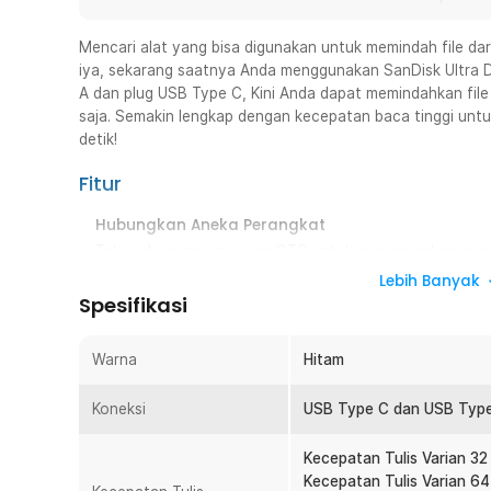
Mencari alat yang bisa digunakan untuk memindah file dar
iya, sekarang saatnya Anda menggunakan SanDisk Ultra D
A dan plug USB Type C, Kini Anda dapat memindahkan fil
saja. Semakin lengkap dengan kecepatan baca tinggi unt
detik!
Fitur
Hubungkan Aneka Perangkat
Tak perlu pusing mencari OTG untuk menggunakan memin
ini dibekali port USB Type A dan USB Type C yang me
Lebih Banyak
perangkat.
Spesifikasi
Transfer Data Hitungan Detik
Mentransfer banyak data kini bisa dilakukan dalam hit
Warna
Hitam
Kecepatan baca data dan kecepatan tulis tinggi, memas
hanya dalam hitungan detik. Cocok untuk Anda yang se
Koneksi
USB Type C dan USB Type
Akses Mudah dengan SanDisk Memory Zone
Kecepatan Tulis Varian 32
Tersedia di Google Play Store, aplikasi SanDisk Mem
Kecepatan Tulis Varian 6
melihat, mengakses, dan mencadangkan semua file smar