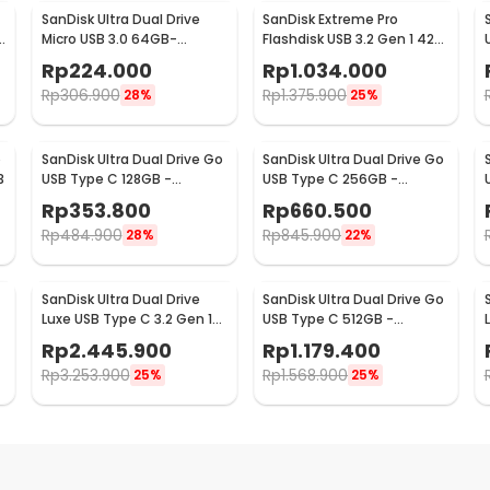
SanDisk Ultra Dual Drive
SanDisk Extreme Pro
Micro USB 3.0 64GB-
Flashdisk USB 3.2 Gen 1 420
SDDD3-64G
MB/s 256GB - SDCZ880
Rp
224.000
Rp
1.034.000
Rp
306.900
Rp
1.375.900
28%
25%
o
SanDisk Ultra Dual Drive Go
SanDisk Ultra Dual Drive Go
3
USB Type C 128GB -
USB Type C 256GB -
SDDDC3
SDDDC3
Rp
353.800
Rp
660.500
Rp
484.900
Rp
845.900
28%
22%
SanDisk Ultra Dual Drive
SanDisk Ultra Dual Drive Go
Luxe USB Type C 3.2 Gen 1
USB Type C 512GB -
1TB - SDDDC4
SDDDC3
Rp
2.445.900
Rp
1.179.400
Rp
3.253.900
Rp
1.568.900
25%
25%