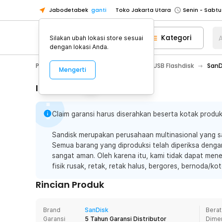
Jabodetabek
ganti
Toko Jakarta Utara
Toko Tangerang
Kategori
A
Silakan ubah lokasi store sesuai
Toko Cikupa
dengan lokasi Anda.
Pick n Go Jakarta Barat
Senin - J
PC & Laptop
Storage Eksternal
USB Flashdisk
SanD
Mengerti
Pick n Go Bekasi
Senin - Jumat (08
Pick n Go Depok
Senin - Jumat (08
Informasi Penting
Toko Jakarta Pusat
Senin - Sabtu
Claim garansi harus diserahkan beserta kotak produk
Toko Jakarta Barat
Senin - Sabtu
Toko Jakarta Utara
Sandisk merupakan perusahaan multinasional yang sa
Toko Tangerang
Semua barang yang diproduksi telah diperiksa deng
sangat aman. Oleh karena itu, kami tidak dapat mener
Toko Cikupa
fisik rusak, retak, retak halus, bergores, bernoda/kot
Pick n Go Jakarta Barat
Senin - J
Rincian Produk
Pick n Go Bekasi
Senin - Jumat (08
Pick n Go Depok
Senin - Jumat (08
Brand
SanDisk
Berat
Garansi
5 Tahun Garansi Distributor
Dime