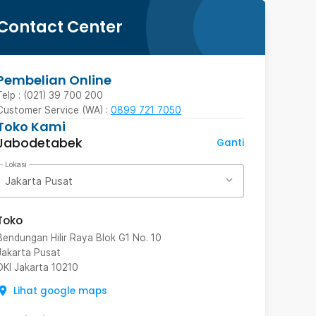
Contact Center
Pembelian Online
Telp : (021) 39 700 200
Customer Service (WA) :
0899 721 7050
Toko Kami
Jabodetabek
Ganti
Lokasi
Jakarta Pusat
Toko
Bendungan Hilir Raya Blok G1 No. 10
Jakarta Pusat
DKI Jakarta
10210
Lihat google maps