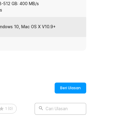
28-512 GB: 400 MB/s
lang sekalipun.
s
indungi bagian plug agar tidak rusak. Kini
indows 10, Mac OS X V10.9+
kapan saja tanpa khawatir.
:
C3
Beri Ulasan
1
(
0
)
Cari Ulasan