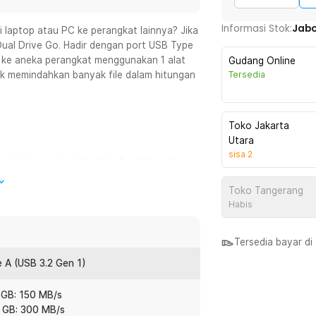
Informasi Stok:
Jab
i laptop atau PC ke perangkat lainnya? Jika
ual Drive Go. Hadir dengan port USB Type
e ke aneka perangkat menggunakan 1 alat
Gudang Online
uk memindahkan banyak file dalam hitungan
Tersedia
Toko Jakarta
Utara
sisa
2
dahkan aneka file. Ultra Dual Drive Go
mbuatnya kompatibel dengan aneka
Toko Tangerang
Habis
ungan detik dengan produk SanDisk.
Tersedia bayar d
tikan ribuan data dapat dipindahkan
rba cepat.
 A (USB 3.2 Gen 1)
 GB: 150 MB/s
ory Zone memungkinkan Anda untuk
4 GB: 300 MB/s
tphone secara otomatis. Fitur ini