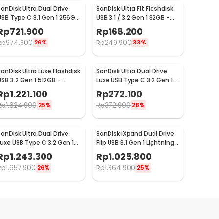
SanDisk Ultra Dual Drive
SanDisk Ultra Fit Flashdisk
USB Type C 3.1 Gen 1 256GB
USB 3.1 / 3.2 Gen 1 32GB -
- SDDDC2
SDCZ430
Rp
721.900
Rp
168.200
Rp
974.900
Rp
249.900
26%
33%
SanDisk Ultra Luxe Flashdisk
SanDisk Ultra Dual Drive
USB 3.2 Gen 1 512GB -
Luxe USB Type C 3.2 Gen 1
SDCZ74
64GB - SDDDC4
Rp
1.221.100
Rp
272.100
Rp
1.624.900
Rp
372.900
25%
28%
SanDisk Ultra Dual Drive
SanDisk iXpand Dual Drive
Luxe USB Type C 3.2 Gen 1
Flip USB 3.1 Gen 1 Lightning
512GB - SDDDC4
256GB - SDIX90N
Rp
1.243.300
Rp
1.025.800
Rp
1.657.900
Rp
1.364.900
26%
25%