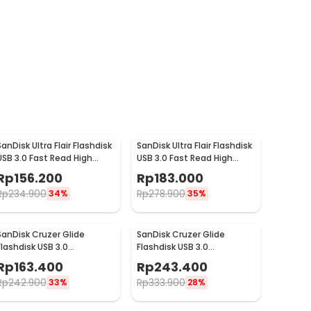
SanDisk Ultra Flair Flashdisk
SanDisk Ultra Flair Flashdisk
USB 3.0 Fast Read High
USB 3.0 Fast Read High
Speed Metal Case 16GB -
Speed Metal Case 32GB -
Rp
156.200
Rp
183.000
SDCZ73
SDCZ73
Rp
234.900
Rp
278.900
34%
35%
SanDisk Cruzer Glide
SanDisk Cruzer Glide
Flashdisk USB 3.0
Flashdisk USB 3.0
Retractable Secure Access
Retractable Secure Access
Rp
163.400
Rp
243.400
32GB - SDCZ600
64GB - SDCZ600
Rp
242.900
Rp
333.900
33%
28%