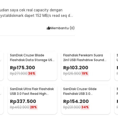
udian saya cek real capacity dengan
ystaldiskmark dapet 152 MB/s read seq dan
w official store marketplace lain. Software
Membantu (
0
)
SanDisk Cruzer Blade
Flashdisk Perekam Suara
B
Flashdisk Data Storage USB
2in1 USB Flashdrive Sound
2.0 Portable 64GB -
Voice Recorder 8GB
Rp
175.300
Rp
103.200
SDCZ50
Rp
271.900
Rp
126.900
36%
19%
SanDisk Ultra Flair Flashdisk
SanDisk Cruzer Glide
B
USB 3.0 Fast Read High
Flashdisk USB 3.0
Speed Metal Case 128GB -
Retractable Secure Access
Rp
337.500
Rp
154.200
SDCZ73
16GB - SDCZ600
Rp
462.900
Rp
231.900
28%
34%