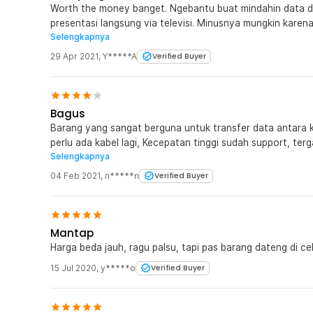
Worth the money banget. Ngebantu buat mindahin data da
presentasi langsung via televisi. Minusnya mungkin karena materialnya dari plastik, kerasa kurang
Selengkapnya
durabilitynya (tapi ini selera sihh)
29 Apr 2021
,
Y*****A
Verified Buyer
Bagus
Barang yang sangat berguna untuk transfer data antara
perlu ada kabel lagi, Kecepatan tinggi sudah support, tergantung ama device nya ya Beli di toko ini
Selengkapnya
sesuai dengan tagline nya "sudah pasti murahnya" Dan say
Kekurangan dari barang ini adalah materialnya yang dari pl
04 Feb 2021
,
n*****n
Verified Buyer
Mantap
Harga beda jauh, ragu palsu, tapi pas barang dateng di 
15 Jul 2020
,
y*****o
Verified Buyer