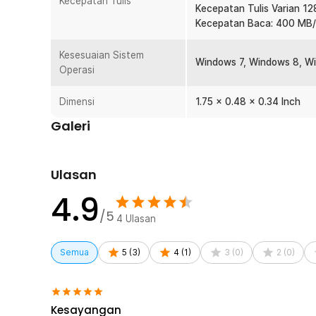
Kecepatan Tulis
Kecepatan Tulis Varian 1
memastikan semua data tetap aman saat smartphone hi
Kecepatan Baca: 400 MB/
Desain Aman dan Ergonomis
Ultra Dual Drive Go hadir dengan desain putar untuk mel
Kesesuaian Sistem
Windows 7, Windows 8, W
Anda dapat membawa produk SanDisk untuk digunakan 
Operasi
Kelengkapan Produk
Dimensi
1.75 x 0.48 x 0.34 Inch
Rincian yang Anda dapatkan untuk pembelian produk ini
Galeri
1 x SanDisk Ultra Dual Drive Go USB Type C - SDDD
Ulasan
4.9
/5
4
Ulasan
Semua
5
(
3
)
4
(
1
)
3
(
0
)
2
(
0
)
Kesayangan