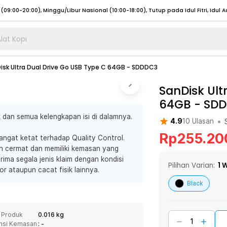
lat Kopi
umat (07:00 - 20:00), Sabtu - Minggu (08:00 - 20:00), Tutup pada Idul Fitri
Sele
isk Ultra Dual Drive Go USB Type C 64GB - SDDDC3
:00 - 20:00), Sabtu - Minggu/ Libur Nasional (08:00 - 17:00)
Selengkapnya
:00 - 20:00), Sabtu - Minggu/ Libur Nasional (08:00 - 17:00)
SanDisk Ult
Selengkapnya
64GB - SD
 (09:00-20:00), Minggu/Libur Nasional (12:00-20:00), Tutup pada Idul Fitri
Sele
 dan semua kelengkapan isi di dalamnya.
 (09:00-20:00), Minggu/Libur Nasional (12:00-20:00), Tutup pada Idul Fitri
Sele
•
4.9
10
Ulasan
Rp
255.20
ngat ketat terhadap Quality Control.
an cermat dan memiliki kemasan yang
ima segala jenis klaim dengan kondisi
Pilihan Varian:
1
W
or ataupun cacat fisik lainnya.
umat (07:00 - 20:00), Sabtu - Minggu (08:00 - 20:00), Tutup pada Idul Fitri
Sele
Black
:00 - 20:00), Sabtu - Minggu/ Libur Nasional (08:00 - 17:00)
Selengkapnya
:00 - 20:00), Sabtu - Minggu/ Libur Nasional (08:00 - 17:00)
Selengkapnya
 Produk
0.016 kg
nsi Kemasan
: -