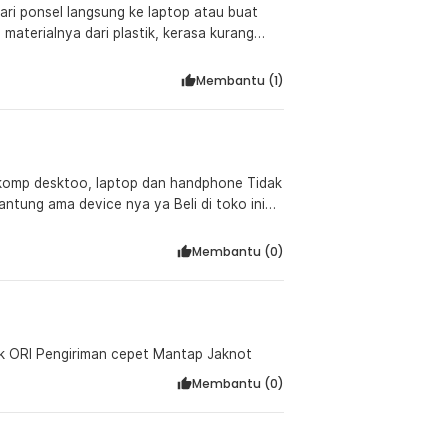
ri ponsel langsung ke laptop atau buat
Membantu (
1
)
 komp desktoo, laptop dan handphone Tidak
a sudah lama jadi langganan di toko ini
astik seperti sand disk cruzer blade.
Membantu (
0
)
cek ORI Pengiriman cepet Mantap Jaknot
Membantu (
0
)