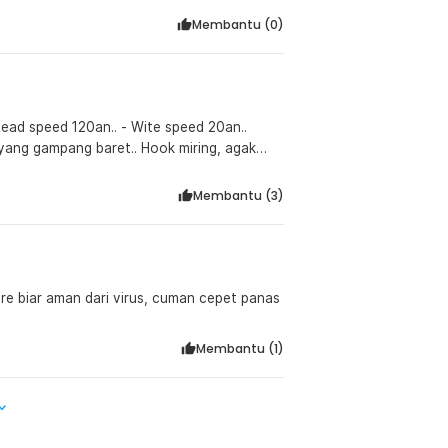
Membantu (
0
)
ead speed 120an.. - Wite speed 20an..
 yang gampang baret.. Hook miring, agak
cabut langsung lempar, ga akan kuat
Membantu (
3
)
ure biar aman dari virus, cuman cepet panas
Membantu (
1
)