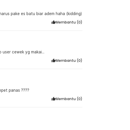
, harus pake es batu biar adem haha (kidding)
Membantu (
0
)
o user cewek yg makai...
Membantu (
0
)
Cepet panas ????
Membantu (
0
)