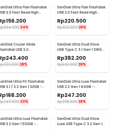
SanDisk Ultra Flair Flashdisk
SanDisk Ultra Flair Flashdisk
USB 3.0 Fast Read High
USB 3.0 Fast Read High
Speed Metal Case 16GB -
Speed Metal Case 64GB -
Rp
156.200
Rp
220.500
SDCZ73
SDCZ73
Rp
234.900
Rp
302.900
34%
28%
SanDisk Cruzer Glide
SanDisk Ultra Dual Drive
Flashdisk USB 3.0
USB Type C 3.1 Gen 1 128GB
Retractable Secure Access
- SDDDC2
Rp
243.400
Rp
382.200
64GB - SDCZ600
Rp
333.900
Rp
523.900
28%
28%
SanDisk Ultra Fit Flashdisk
SanDisk Ultra Luxe Flashdisk
USB 3.1 / 3.2 Gen 1 32GB -
USB 3.2 Gen 1 64GB -
SDCZ430
SDCZ74
Rp
168.200
Rp
247.200
Rp
249.900
Rp
338.900
33%
28%
SanDisk Ultra Luxe Flashdisk
SanDisk Ultra Dual Drive
USB 3.2 Gen 1 512GB -
Luxe USB Type C 3.2 Gen 1
SDCZ74
64GB - SDDDC4