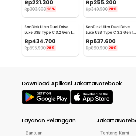
Rp
221.300
Rp
255.200
Rp
303.900
Rp
349.900
28%
28%
SanDisk Ultra Dual Drive
SanDisk Ultra Dual Drive
Luxe USB Type C 3.2 Gen 1
Luxe USB Type C 3.2 Gen 1
128GB - SDDDC4
256GB - SDDDC4
Rp
434.700
Rp
637.600
Rp
595.900
Rp
860.900
28%
26%
Download Aplikasi JakartaNotebook
Layanan Pelanggan
JakartaNoteb
Bantuan
Tentang Kami