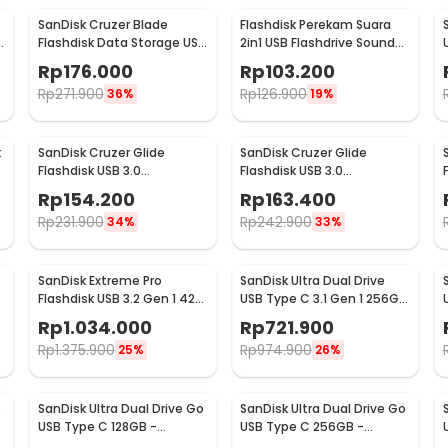
SanDisk Cruzer Blade
Flashdisk Perekam Suara
B
Flashdisk Data Storage USB
2in1 USB Flashdrive Sound
2.0 Portable 64GB -
Voice Recorder 8GB
Rp
176.000
Rp
103.200
SDCZ50
Rp
271.900
Rp
126.900
36%
19%
k
SanDisk Cruzer Glide
SanDisk Cruzer Glide
Flashdisk USB 3.0
Flashdisk USB 3.0
Retractable Secure Access
Retractable Secure Access
Rp
154.200
Rp
163.400
16GB - SDCZ600
32GB - SDCZ600
Rp
231.900
Rp
242.900
34%
33%
SanDisk Extreme Pro
SanDisk Ultra Dual Drive
Flashdisk USB 3.2 Gen 1 420
USB Type C 3.1 Gen 1 256GB
MB/s 256GB - SDCZ880
- SDDDC2
Rp
1.034.000
Rp
721.900
Rp
1.375.900
Rp
974.900
25%
26%
o
SanDisk Ultra Dual Drive Go
SanDisk Ultra Dual Drive Go
USB Type C 128GB -
USB Type C 256GB -
SDDDC3
SDDDC3