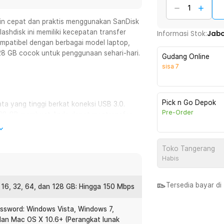
akin cepat dan praktis menggunakan SanDisk
lashdisk ini memiliki kecepatan transfer
Informasi Stok:
Jab
ompatibel dengan berbagai model laptop,
28 GB cocok untuk penggunaan sehari-hari.
Gudang Online
sisa
7
Pick n Go Depok
ta yang tinggi berkat koneksi USB 3.0.
Pre-Order
 128 GB membuat Anda dapat mentransfer
rti video 4K, foto, dan dokumen bisa
Toko Tangerang
Habis
ena SanDisk Ultra Flair sudah dibekali
tuhan untuk mencegah data-data penting
s tidak sah.
Tersedia bayar d
 16, 32, 64, dan 128 GB: Hingga 150 Mbps
ssword: Windows Vista, Windows 7,
in mudah berkat plug USB Type A yang
an Mac OS X 10.6+ (Perangkat lunak
ne dan tablet menjadi lebih mudah. Ideal