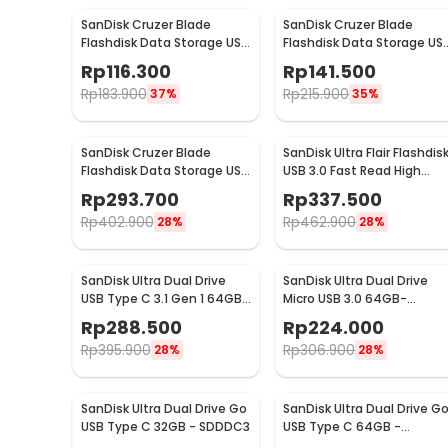
SanDisk Cruzer Blade
SanDisk Cruzer Blade
Flashdisk Data Storage USB
Flashdisk Data Storage US
2.0 Portable 16GB - SDCZ50
2.0 Portable 32GB -
Rp
116.300
Rp
141.500
SDCZ50
Rp
183.900
Rp
215.900
37%
35%
SanDisk Cruzer Blade
SanDisk Ultra Flair Flashdis
Flashdisk Data Storage USB
USB 3.0 Fast Read High
2.0 Portable 128GB -
Speed Metal Case 128GB -
Rp
293.700
Rp
337.500
SDCZ50
SDCZ73
Rp
402.900
Rp
462.900
28%
28%
SanDisk Ultra Dual Drive
SanDisk Ultra Dual Drive
USB Type C 3.1 Gen 1 64GB
Micro USB 3.0 64GB-
- SDDDC2
SDDD3-64G
Rp
288.500
Rp
224.000
Rp
395.900
Rp
306.900
28%
28%
SanDisk Ultra Dual Drive Go
SanDisk Ultra Dual Drive G
USB Type C 32GB - SDDDC3
USB Type C 64GB -
SDDDC3