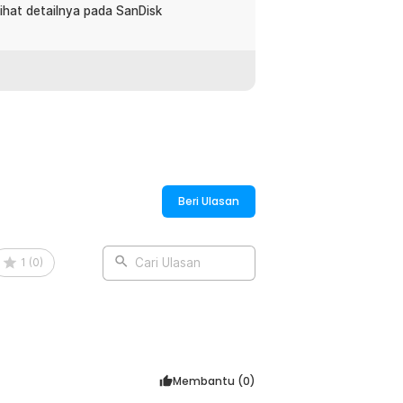
lihat detailnya pada SanDisk
ng, flashdisk ini tersedia dalam
 GB, gunakan SanDisk Ultra Flair untuk
:
 High Speed Metal Case - SDCZ73
Beri Ulasan
1
(
0
)
Cari Ulasan
Membantu (
0
)