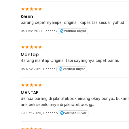
Keren
barang cepet nyampe, original, kapasitas sesuai. yahud
09 Dec 2021
,
J*****k
Verified Buyer
Mantap
Barang mantap Original tapi sayangnya cepet panas
05 Nov 2021
,
B*****i
Verified Buyer
MANTAP
Semua barang di jaknotebook emang okey punya.. bukan ka
ane beli sebelomnya di jaknotebook jg..
19 Oct 2020
,
D*****o
Verified Buyer