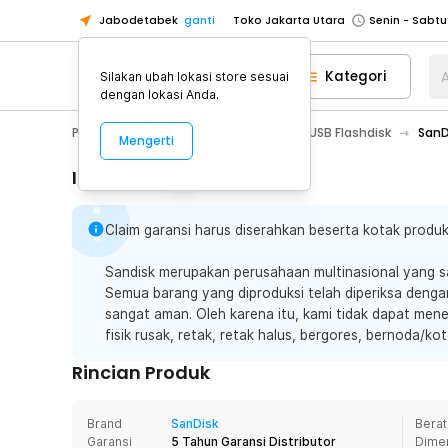
Jabodetabek
ganti
Toko Jakarta Utara
Toko Tangerang
Kategori
A
Silakan ubah lokasi store sesuai
Toko Cikupa
dengan lokasi Anda.
Pick n Go Jakarta Barat
Senin - J
PC & Laptop
Storage Eksternal
USB Flashdisk
SanD
Mengerti
Pick n Go Bekasi
Senin - Jumat (08
Pick n Go Depok
Senin - Jumat (08
Informasi Penting
Toko Jakarta Pusat
Senin - Sabtu
Claim garansi harus diserahkan beserta kotak produk
Toko Jakarta Barat
Senin - Sabtu
Toko Jakarta Utara
Sandisk merupakan perusahaan multinasional yang sa
Toko Tangerang
Semua barang yang diproduksi telah diperiksa deng
sangat aman. Oleh karena itu, kami tidak dapat mener
Toko Cikupa
fisik rusak, retak, retak halus, bergores, bernoda/kot
Pick n Go Jakarta Barat
Senin - J
Rincian Produk
Pick n Go Bekasi
Senin - Jumat (08
Pick n Go Depok
Senin - Jumat (08
Brand
SanDisk
Berat
Garansi
5 Tahun Garansi Distributor
Dime