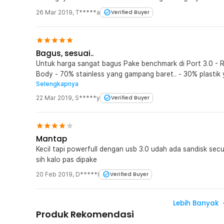
26 Mar 2019
,
T*****a
Verified Buyer
Bagus, sesuai..
Untuk harga sangat bagus Pake benchmark di Port 3.0 - R
Body - 70% stainless yang gampang baret.. - 30% plastik
Selengkapnya
susah jadikan gantungan kunci.. Setelah 30 menit pakai, 
tangannya nyonyos..
22 Mar 2019
,
S*****y
Verified Buyer
Mantap
Kecil tapi powerfull dengan usb 3.0 udah ada sandisk sec
sih kalo pas dipake
20 Feb 2019
,
D*****l
Verified Buyer
Lebih Banyak
Produk Rekomendasi