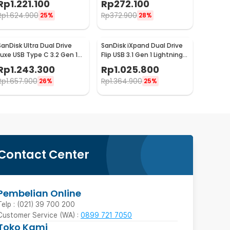
Rp
1.221.100
Rp
272.100
Rp
1.624.900
Rp
372.900
25%
28%
SanDisk Ultra Dual Drive
SanDisk iXpand Dual Drive
Luxe USB Type C 3.2 Gen 1
Flip USB 3.1 Gen 1 Lightning
512GB - SDDDC4
256GB - SDIX90N
Rp
1.243.300
Rp
1.025.800
Rp
1.657.900
Rp
1.364.900
26%
25%
Contact Center
Pembelian Online
Telp : (021) 39 700 200
Customer Service (WA) :
0899 721 7050
Toko Kami