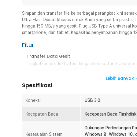
Simpan dan transfer file ke berbagai perangkat kini sem
Ultra Flair. Dibuat khusus untuk Anda yang serba praktis, f
hingga 150 MB/s yang gesit. Plug USB Type A universal k
smartphone, dan tablet. Kapasitas penyimpanan hingga 1
Fitur
Transfer Data Gesit
Tingkatkan produktivitas dengan kecepatan transfer da
Kecepatan baca hingga 150 MB/s pada kapasitas 32 -
ribuan file hanya dalam hitungan detik. File besar sepe
Lebih Banyak
diakses tanpa perlu menunggu lama.
Spesifikasi
Lebih Aman dengan Password
File dan dokumen penting tetap terjaga keamanannya kar
Koneksi
USB 3.0
fitur password. Atur kombinasi password sesuai kebu
dicuri. Fitur ini membantu menjaga privasi data dari akse
Kecepatan Baca
Kecepatan Baca Flashdisk
Konektor Type A Universal
Dukungan Perlindungan Pa
Hubungkan flashdisk dengan berbagai perangkat semak
Kesesuaian Sistem
Windows 8, Windows 10, d
universal. Transfer file dari laptop atau PC ke smartpho