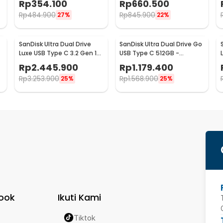
Rp
354.100
Rp
660.500
Rp
484.900
Rp
845.900
27%
22%
SanDisk Ultra Dual Drive
SanDisk Ultra Dual Drive Go
Luxe USB Type C 3.2 Gen 1
USB Type C 512GB -
1TB - SDDDC4
SDDDC3
Rp
2.445.900
Rp
1.179.400
Rp
3.253.900
Rp
1.568.900
25%
25%
ook
Ikuti Kami
Tiktok