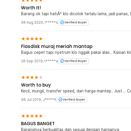
Worth It!
Barang ok tapi hatiÂ² klo dicolok terlalu lama, jadi panas
06 Aug 2020
,
I*****s
Verified Buyer
Flasdisk muraj meriah mantap
Bagus cepet tapi nyetrum klo nggak pakai alas... Kasian kl
26 Sep 2019
,
t*****a
Verified Buyer
Worth to buy
Kecil, mungil, transfer speed, dan harga mantep.. Just.... 
06 Jul 2019
,
J*****t
Verified Buyer
BAGUS BANGET
Barangnya berkualitas dan sesuai dengan harganya.