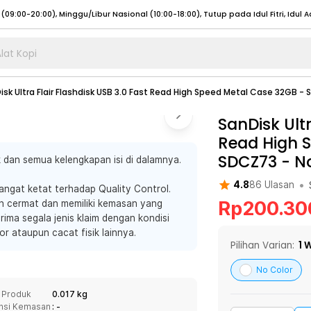
lat Kopi
umat (07:00 - 20:00), Sabtu - Minggu (08:00 - 20:00), Tutup pada Idul Fitri
Sele
isk Ultra Flair Flashdisk USB 3.0 Fast Read High Speed Metal Case 32GB -
:00 - 20:00), Sabtu - Minggu/ Libur Nasional (08:00 - 17:00)
Selengkapnya
:00 - 20:00), Sabtu - Minggu/ Libur Nasional (08:00 - 17:00)
SanDisk Ultr
Selengkapnya
Read High 
 (09:00-20:00), Minggu/Libur Nasional (12:00-20:00), Tutup pada Idul Fitri
Sele
SDCZ73
-
N
 dan semua kelengkapan isi di dalamnya.
 (09:00-20:00), Minggu/Libur Nasional (12:00-20:00), Tutup pada Idul Fitri
Sele
•
4.8
86
Ulasan
ngat ketat terhadap Quality Control.
Rp
200.30
an cermat dan memiliki kemasan yang
ima segala jenis klaim dengan kondisi
or ataupun cacat fisik lainnya.
umat (07:00 - 20:00), Sabtu - Minggu (08:00 - 20:00), Tutup pada Idul Fitri
Sele
Pilihan Varian:
1
W
:00 - 20:00), Sabtu - Minggu/ Libur Nasional (08:00 - 17:00)
Selengkapnya
No Color
:00 - 20:00), Sabtu - Minggu/ Libur Nasional (08:00 - 17:00)
Selengkapnya
 Produk
0.017 kg
nsi Kemasan
: -