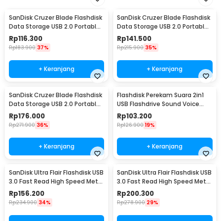
SanDisk Cruzer Blade Flashdisk
SanDisk Cruzer Blade Flashdisk
Data Storage USB 2.0 Portable
Data Storage USB 2.0 Portable
16GB - SDCZ50
32GB - SDCZ50
Rp
116.300
Rp
141.500
Rp
183.900
37%
Rp
215.900
35%
+ Keranjang
+ Keranjang
SanDisk Cruzer Blade Flashdisk
Flashdisk Perekam Suara 2in1
Data Storage USB 2.0 Portable
USB Flashdrive Sound Voice
64GB - SDCZ50
Recorder 8GB
Rp
176.000
Rp
103.200
Rp
271.900
36%
Rp
126.900
19%
+ Keranjang
+ Keranjang
SanDisk Ultra Flair Flashdisk USB
SanDisk Ultra Flair Flashdisk USB
3.0 Fast Read High Speed Metal
3.0 Fast Read High Speed Metal
Case 16GB - SDCZ73
Case 32GB - SDCZ73
Rp
156.200
Rp
200.300
Rp
234.900
34%
Rp
278.900
29%