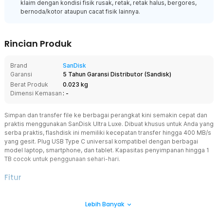
klaim dengan kondisi fisik rusak, retak, retak halus, bergores,
bernoda/kotor ataupun cacat fisik lainnya.
Rincian Produk
Brand
SanDisk
Garansi
5 Tahun Garansi Distributor
(
Sandisk
)
Berat Produk
0.023 kg
Dimensi Kemasan
: -
Simpan dan transfer file ke berbagai perangkat kini semakin cepat dan
praktis menggunakan SanDisk Ultra Luxe. Dibuat khusus untuk Anda yang
serba praktis, flashdisk ini memiliki kecepatan transfer hingga 400 MB/s
yang gesit. Plug USB Type C universal kompatibel dengan berbagai
model laptop, smartphone, dan tablet. Kapasitas penyimpanan hingga 1
TB cocok untuk penggunaan sehari-hari.
Fitur
Trasfer Data Gesit
Lebih Banyak
Tingkatkan produktivitas dengan kecepatan transfer data yang
tinggi dari SanDisk Ultra Luxe Flashdisk. Kecepatan hingga 400