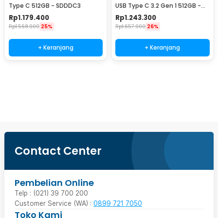
Type C 512GB - SDDDC3
USB Type C 3.2 Gen 1 512GB -
SDDDC4
Rp
1.179.400
Rp
1.243.300
Rp
1.568.900
25%
Rp
1.657.900
26%
+ Keranjang
+ Keranjang
Beli Sekarang
Contact Center
Pembelian Online
Telp : (021) 39 700 200
Customer Service (WA) :
0899 721 7050
Toko Kami