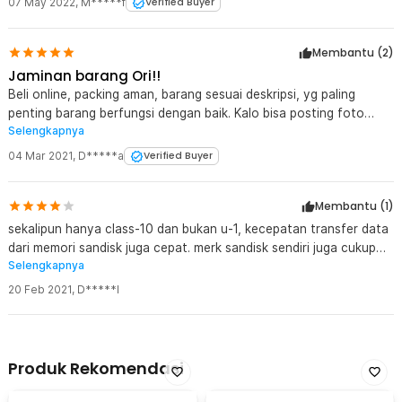
07 May 2022
,
M*****f
Verified Buyer
Membantu (
2
)
Jaminan barang Ori!!
Beli online, packing aman, barang sesuai deskripsi, yg paling
penting barang berfungsi dengan baik. Kalo bisa posting foto
Selengkapnya
udah aku posting deh..
04 Mar 2021
,
D*****a
Verified Buyer
Membantu (
1
)
sekalipun hanya class-10 dan bukan u-1, kecepatan transfer data
dari memori sandisk juga cepat. merk sandisk sendiri juga cukup
Selengkapnya
menjadi pilihan bagi orang-orang yang sedang mencari memori
eksternal bagi perangkat mereka. pesanan juga tiba dalam
20 Feb 2021
,
D*****l
packaging yang cukup rapi. bahkan tiba dalam box dan pesanan
masih diwrap dengan bubble wrap tambahan dalam box tersebut.
Produk Rekomendasi