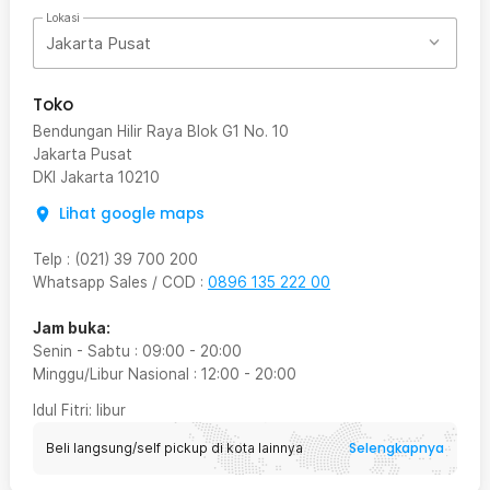
Lokasi
Jakarta Pusat
Toko
Bendungan Hilir Raya Blok G1 No. 10
Jakarta Pusat
DKI Jakarta
10210
Lihat google maps
Telp
:
(021) 39 700 200
Whatsapp Sales / COD
:
0896 135 222 00
Jam buka:
Senin - Sabtu
:
09:00
-
20:00
Minggu/Libur Nasional
:
12:00
-
20:00
Idul Fitri
: libur
Selengkapnya
Beli langsung/self pickup di kota lainnya