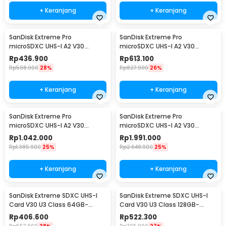
+ Keranjang
+ Keranjang
SanDisk Extreme Pro
SanDisk Extreme Pro
microSDXC UHS-I A2 V30
microSDXC UHS-I A2 V30
200MB/s 64GB-SDSQXCU-
200MB/s 128GB-SDSQXCD-
Rp
436.900
Rp
613.100
064G
128G
Rp
598.900
28%
Rp
827.900
26%
+ Keranjang
+ Keranjang
SanDisk Extreme Pro
SanDisk Extreme Pro
microSDXC UHS-I A2 V30
microSDXC UHS-I A2 V30
200MB/s 256GB-SDSQXCD-
200MB/s 512GB-SDSQXCD-
Rp
1.042.000
Rp
1.991.000
256G
512G
Rp
1.385.900
25%
Rp
2.648.900
25%
+ Keranjang
+ Keranjang
SanDisk Extreme SDXC UHS-I
SanDisk Extreme SDXC UHS-I
Card V30 U3 Class 64GB-
Card V30 U3 Class 128GB-
SDSDXV2-064G - SDSDXV
SDSDXVA-128G - SDSDXV
Rp
406.600
Rp
522.300