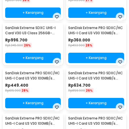
Rp
557.900
28%
Rp
705.900
27%
+ Keranjang
+ Keranjang
SanDisk Extreme SDXC UHS-I
SanDisk Extreme PRO SDXC/HC
Card V30 U3 Class 256GB-
UHS-I Card U3 V30 100MB/s
SDSDXVV-256G - SDSDXV
200MB/s 32GB-SDSDXXO-032G
Rp
996.700
Rp
360.000
Rp
1.345.900
26%
Rp
493.900
28%
+ Keranjang
+ Keranjang
SanDisk Extreme PRO SDXC/HC
SanDisk Extreme PRO SDXC/HC
UHS-I Card U3 V30 100MB/s
UHS-I Card U3 V30 100MB/s
200MB/s 64GB-SDSDXXU-
200MB/s 128GB-SDSDXXD-128G
Rp
449.400
Rp
634.700
064G
Rp
615.900
28%
Rp
856.900
26%
+ Keranjang
+ Keranjang
SanDisk Extreme PRO SDXC/HC
SanDisk Extreme PRO SDXC/HC
UHS-I Card U3 V30 100MB/s
UHS-I Card U3 V30 100MB/s
200MB/s 256GB-SDSDXXD-
200MB/s 512GB-SDSDXXD-