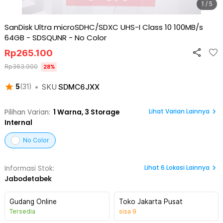
1 / 5
SanDisk Ultra microSDHC/SDXC UHS-I Class 10 100MB/s
64GB - SDSQUNR
-
No Color
Rp
265.100
Rp
363.900
28
%
•
SKU
SDMC6JXX
5
(
31
)
Lihat Varian Lainnya
Pilihan Varian:
1
Warna,
3 Storage
Internal
No Color
Lihat
6
Lokasi Lainnya
Informasi Stok:
Jabodetabek
Gudang Online
Toko Jakarta Pusat
Tersedia
sisa
9