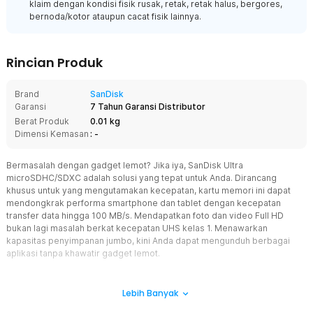
klaim dengan kondisi fisik rusak, retak, retak halus, bergores,
bernoda/kotor ataupun cacat fisik lainnya.
Rincian Produk
Brand
SanDisk
Garansi
7 Tahun Garansi Distributor
Berat Produk
0.01 kg
Dimensi Kemasan
: -
Bermasalah dengan gadget lemot? Jika iya, SanDisk Ultra
microSDHC/SDXC adalah solusi yang tepat untuk Anda. Dirancang
khusus untuk yang mengutamakan kecepatan, kartu memori ini dapat
mendongkrak performa smartphone dan tablet dengan kecepatan
transfer data hingga 100 MB/s. Mendapatkan foto dan video Full HD
bukan lagi masalah berkat kecepatan UHS kelas 1. Menawarkan
kapasitas penyimpanan jumbo, kini Anda dapat mengunduh berbagai
aplikasi tanpa khawatir gadget lemot.
Fitur
Lebih Banyak
Hasilkan Video HD