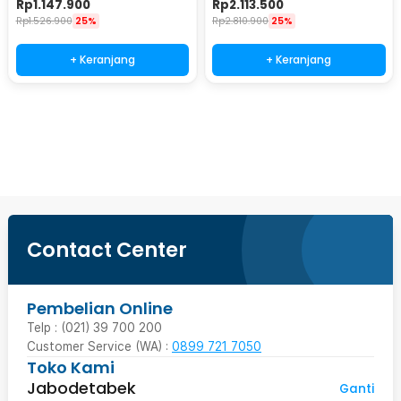
Rp
1.147.900
Rp
2.113.500
256G
512G
Rp
1.526.900
25%
Rp
2.810.900
25%
+ Keranjang
+ Keranjang
Beli Sekarang
Contact Center
Pembelian Online
Telp : (021) 39 700 200
Customer Service (WA) :
0899 721 7050
Toko Kami
Jabodetabek
Ganti