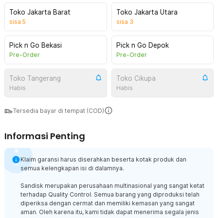
Toko Jakarta Barat
Toko Jakarta Utara
sisa
5
sisa
3
Pick n Go Bekasi
Pick n Go Depok
Pre-Order
Pre-Order
Toko Tangerang
Toko Cikupa
Habis
Habis
Tersedia bayar di tempat (COD)
Informasi Penting
Klaim garansi harus diserahkan beserta kotak produk dan
semua kelengkapan isi di dalamnya.
Sandisk merupakan perusahaan multinasional yang sangat ketat
terhadap Quality Control. Semua barang yang diproduksi telah
diperiksa dengan cermat dan memiliki kemasan yang sangat
aman. Oleh karena itu, kami tidak dapat menerima segala jenis