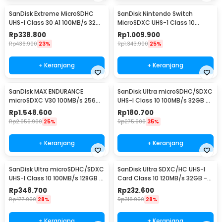
SanDisk Extreme MicroSDHC
SanDisk Nintendo Switch
UHS-I Class 30 A1 100MB/s 32GB
MicroSDXC UHS-1 Class 10
- SDSQXAF-GN6MN
100MB/s 256GB - SDSQXAO
Rp
338.800
Rp
1.009.900
Rp
436.900
23%
Rp
1.343.900
25%
+ Keranjang
+ Keranjang
SanDisk MAX ENDURANCE
SanDisk Ultra microSDHC/SDXC
microSDXC V30 100MB/s 256GB
UHS-I Class 10 100MB/s 32GB -
- SDSQQVR
SDSQUNR
Rp
1.548.600
Rp
180.700
Rp
2.059.900
25%
Rp
275.900
35%
+ Keranjang
+ Keranjang
SanDisk Ultra microSDHC/SDXC
SanDisk Ultra SDXC/HC UHS-I
UHS-I Class 10 100MB/s 128GB -
Card Class 10 120MB/s 32GB -
SDSQUNR
SDSDUN4
Rp
348.700
Rp
232.600
Rp
477.900
28%
Rp
318.900
28%
+ Keranjang
+ Keranjang