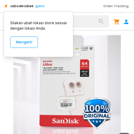
Jabodetabek
ganti
Order Tracking
Alat Kopi
Silakan ubah lokasi store sesuai
dengan lokasi Anda.
Mengerti