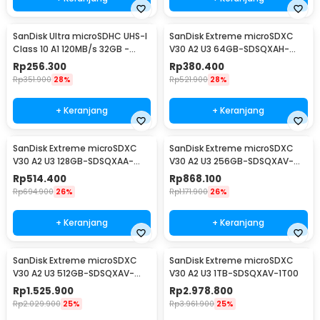
SanDisk Ultra microSDHC UHS-I
SanDisk Extreme microSDXC
Class 10 A1 120MB/s 32GB -
V30 A2 U3 64GB-SDSQXAH-
SDSQUA4
064G
Rp
256.300
Rp
380.400
Rp
351.900
28%
Rp
521.900
28%
+ Keranjang
+ Keranjang
SanDisk Extreme microSDXC
SanDisk Extreme microSDXC
V30 A2 U3 128GB-SDSQXAA-
V30 A2 U3 256GB-SDSQXAV-
128G
256G
Rp
514.400
Rp
868.100
Rp
694.900
26%
Rp
1.171.900
26%
+ Keranjang
+ Keranjang
SanDisk Extreme microSDXC
SanDisk Extreme microSDXC
V30 A2 U3 512GB-SDSQXAV-
V30 A2 U3 1TB-SDSQXAV-1T00
512G
Rp
1.525.900
Rp
2.978.800
Rp
2.029.900
25%
Rp
3.961.900
25%