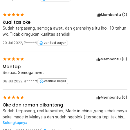
Membantu (
2
)
Kualitas oke
Sudah terpasang, semoga awet, dan garansinya itu lho.. 10 tahun
wk. Tidak diragukan kualitas sandisk
20 Jul 2022
,
P*****i
Verified Buyer
Membantu (
0
)
Mantap
Sesuai.. Semoga awet
08 Jul 2022
,
a*****t
Verified Buyer
Membantu (
0
)
Oke dan ramah dikantong
Sudah terpasang, real kapasitas, Made in china ,yang sebelumnya
pakai made in Malaysia dan sudah ngeblok ( terbaca tapi tak bisa
Selengkapnya
terisi lagi di 50% ) dan tak bisa di format ulang, mudah2n yang
sekarang aman karna sudah garansi 10 thn