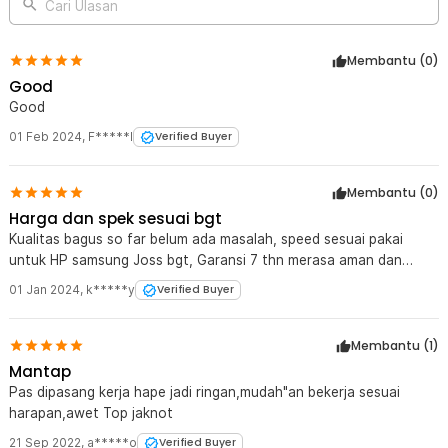
Cari Ulasan
Membantu (
0
)
Good
Good
01 Feb 2024
,
F*****l
Verified Buyer
Membantu (
0
)
Harga dan spek sesuai bgt
Kualitas bagus so far belum ada masalah, speed sesuai pakai
untuk HP samsung Joss bgt, Garansi 7 thn merasa aman dan
terlindungi
01 Jan 2024
,
k*****y
Verified Buyer
Membantu (
1
)
Mantap
Pas dipasang kerja hape jadi ringan,mudah"an bekerja sesuai
harapan,awet Top jaknot
21 Sep 2022
,
a*****o
Verified Buyer