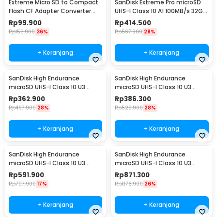
Extreme Micro SD to Compact
SanDisk Extreme Pro microSD
Flash CF Adapter Converter
UHS-I Class 10 A1 100MB/s 32GB
Type I UDMA - TSR58
- SDSQXCG
Rp
99.900
Rp
414.500
Rp
153.900
36%
Rp
567.900
28%
+ Keranjang
+ Keranjang
SanDisk High Endurance
SanDisk High Endurance
microSD UHS-I Class 10 U3
microSD UHS-I Class 10 U3
100MB/s 32GB - SDSQQNR
100MB/s 64GB - SDSQQNR
Rp
362.900
Rp
386.300
Rp
497.900
28%
Rp
529.900
28%
+ Keranjang
+ Keranjang
SanDisk High Endurance
SanDisk High Endurance
microSD UHS-I Class 10 U3
microSD UHS-I Class 10 U3
100MB/s 128GB - SDSQQNR
100MB/s 256GB - SDSQQNR
Rp
591.900
Rp
871.300
Rp
707.900
17%
Rp
1.176.900
26%
+ Keranjang
+ Keranjang