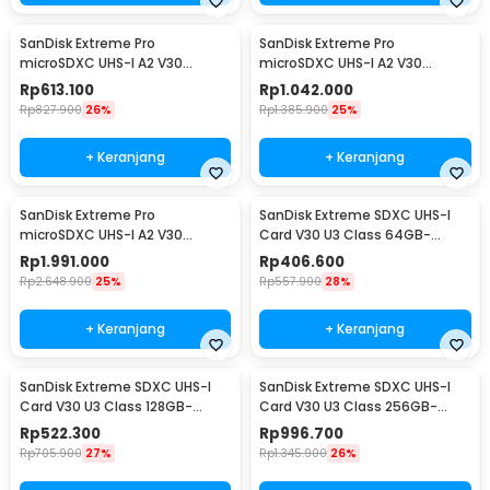
SanDisk Extreme Pro
SanDisk Extreme Pro
microSDXC UHS-I A2 V30
microSDXC UHS-I A2 V30
200MB/s 128GB-SDSQXCD-
200MB/s 256GB-SDSQXCD-
Rp
613.100
Rp
1.042.000
128G
256G
Rp
827.900
26%
Rp
1.385.900
25%
+ Keranjang
+ Keranjang
SanDisk Extreme Pro
SanDisk Extreme SDXC UHS-I
microSDXC UHS-I A2 V30
Card V30 U3 Class 64GB-
200MB/s 512GB-SDSQXCD-
SDSDXV2-064G - SDSDXV
Rp
1.991.000
Rp
406.600
512G
Rp
2.648.900
25%
Rp
557.900
28%
+ Keranjang
+ Keranjang
SanDisk Extreme SDXC UHS-I
SanDisk Extreme SDXC UHS-I
Card V30 U3 Class 128GB-
Card V30 U3 Class 256GB-
SDSDXVA-128G - SDSDXV
SDSDXVV-256G - SDSDXV
Rp
522.300
Rp
996.700
Rp
705.900
27%
Rp
1.345.900
26%