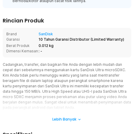
bernoda/kotor ataupun cacat fisik lainnya.
Rincian Produk
Brand
SanDisk
Garansi
10 Tahun Garansi Distributor
(
Limited Warranty
)
Berat Produk
0.012 kg
Dimensi Kemasan
: -
Cadangkan, transfer, dan bagikan file Anda dengan lebih mudah dan
cepat dari sebelumnya menggunakan kartu SanDisk Ultra microSDXC.
Kini Anda tidak perlu menunggu waktu yang lama saat mentransfer
beragam file di dalam laptop ataupun perangkat smartphone karena
kartu penyimpanan dari SanDisk Ultra ini memiliki kecepatan transfer
data hingga 150 MB/s. Ultra High Speed atau UHS-I pada SanDisk Ultra
micro SDXC menjamin proses perekaman atau putar ulang video Anda
berjalan dengan mulus. Sangat ideal untuk menambah penyimpanan data
pada perangkat android dan tablet Anda.
Fitur
Lebih Banyak
Kinerja Cepat Untuk Beragam Kebutuhan Anda