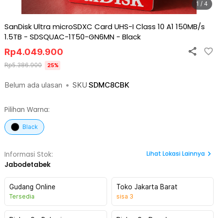
1 / 4
SanDisk Ultra microSDXC Card UHS-I Class 10 A1 150MB/s
1.5TB - SDSQUAC-1T50-GN6MN
-
Black
Rp
4.049.900
Rp
5.386.900
25
%
Belum ada ulasan
•
SKU
SDMC8CBK
Pilihan Warna:
Black
Lihat
Lokasi Lainnya
Informasi Stok:
Jabodetabek
Gudang Online
Toko Jakarta Barat
Tersedia
sisa
3