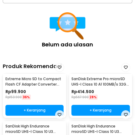
Belum ada ulasan
Produk Rekomendasi
Extreme Micro SD to Compact
SanDisk Extreme Pro microSD
Flash CF Adapter Converter
UHS-I Class 10 A1 100MB/s 32GB
Type I UDMA - TSR58
- SDSQXCG
Rp
99.900
Rp
414.500
Rp
153.900
36%
Rp
567.900
28%
+ Keranjang
+ Keranjang
SanDisk High Endurance
SanDisk High Endurance
microSD UHS-I Class 10 U3
microSD UHS-I Class 10 U3