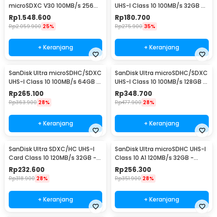
microSDXC V30 100MB/s 256GB
UHS-I Class 10 100MB/s 32GB -
- SDSQQVR
SDSQUNR
Rp
1.548.600
Rp
180.700
Rp
2.059.900
25%
Rp
275.900
35%
+ Keranjang
+ Keranjang
SanDisk Ultra microSDHC/SDXC
SanDisk Ultra microSDHC/SDXC
UHS-I Class 10 100MB/s 64GB -
UHS-I Class 10 100MB/s 128GB -
SDSQUNR
SDSQUNR
Rp
265.100
Rp
348.700
Rp
363.900
28%
Rp
477.900
28%
+ Keranjang
+ Keranjang
SanDisk Ultra SDXC/HC UHS-I
SanDisk Ultra microSDHC UHS-I
Card Class 10 120MB/s 32GB -
Class 10 A1 120MB/s 32GB -
SDSDUN4
SDSQUA4
Rp
232.600
Rp
256.300
Rp
318.900
28%
Rp
351.900
28%
+ Keranjang
+ Keranjang