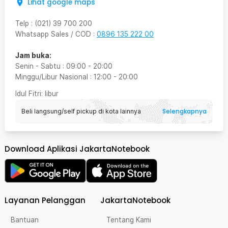
Lihat google maps
Telp
:
(021) 39 700 200
Whatsapp Sales / COD
:
0896 135 222 00
Jam buka:
Senin - Sabtu
:
09:00
-
20:00
Minggu/Libur Nasional
:
12:00
-
20:00
Idul Fitri
: libur
Selengkapnya
Beli langsung/self pickup di kota lainnya
Download Aplikasi JakartaNotebook
Layanan Pelanggan
JakartaNotebook
Bantuan
Tentang Kami