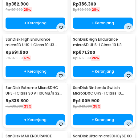
100MB/s 32GB - SDSQQNR
100MB/s 64GB - SDSQQNR
Rp
362.900
Rp
386.300
Rp
497.900
28%
Rp
529.900
28%
+ Keranjang
+ Keranjang
SanDisk High Endurance
SanDisk High Endurance
microSD UHS-I Class 10 U3
microSD UHS-I Class 10 U3
100MB/s 128GB - SDSQQNR
100MB/s 256GB - SDSQQNR
Rp
591.900
Rp
871.300
Rp
707.900
17%
Rp
1.176.900
26%
+ Keranjang
+ Keranjang
SanDisk Extreme MicroSDHC
SanDisk Nintendo Switch
UHS-I Class 30 A1 100MB/s 32GB
MicroSDXC UHS-1 Class 10
- SDSQXAF-GN6MN
100MB/s 256GB - SDSQXAO
Rp
338.800
Rp
1.009.900
Rp
436.900
23%
Rp
1.343.900
25%
+ Keranjang
+ Keranjang
SanDisk MAX ENDURANCE
SanDisk Ultra microSDHC/SDXC