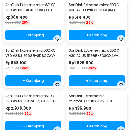
SanDisk Extreme microSDXC
SanDisk Extreme microSDXC
V30 A2 U3 64GB-SDSQXAH-
V30 A2 U3 128GB-SDSQXAA-
064G
128G
Rp
380.400
Rp
514.400
Rp
521.900
28%
Rp
694.900
26%
+ Keranjang
+ Keranjang
SanDisk Extreme microSDXC
SanDisk Extreme microSDXC
V30 A2 U3 256GB-SDSQXAV-
V30 A2 U3 512GB-SDSQXAV-
256G
512G
Rp
868.100
Rp
1.525.900
Rp
1.171.900
26%
Rp
2.029.900
25%
+ Keranjang
+ Keranjang
SanDisk Extreme microSDXC
SanDisk Extreme Pro
V30 A2 U3 1TB-SDSQXAV-1T00
microSDXC UHS-I A2 V30
200MB/s 64GB-SDSQXCU-
Rp
2.978.800
Rp
436.900
064G
Rp
3.961.900
25%
Rp
598.900
28%
+ Keranjang
+ Keranjang