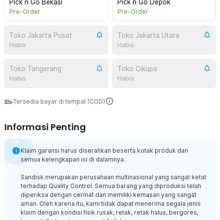
Pick n Go Bekasi
Pick n Go Depok
Pre-Order
Pre-Order
Toko Jakarta Pusat
Toko Jakarta Utara
Habis
Habis
Toko Tangerang
Toko Cikupa
Habis
Habis
Tersedia bayar di tempat (COD)
Informasi Penting
Klaim garansi harus diserahkan beserta kotak produk dan
semua kelengkapan isi di dalamnya.
Sandisk merupakan perusahaan multinasional yang sangat ketat
terhadap Quality Control. Semua barang yang diproduksi telah
diperiksa dengan cermat dan memiliki kemasan yang sangat
aman. Oleh karena itu, kami tidak dapat menerima segala jenis
klaim dengan kondisi fisik rusak, retak, retak halus, bergores,