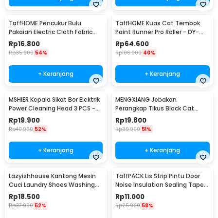
TaffHOME Pencukur Bulu
TaffHOME Kuas Cat Tembok
Pakaian Electric Cloth Fabric
Paint Runner Pro Roller - DY-
Shaver - FL-188
526
Rp
16.800
Rp
64.600
Rp
35.900
54%
Rp
106.900
40%
+ Keranjang
+ Keranjang
MSHIER Kepala Sikat Bor Elektrik
MENGXIANG Jebakan
Power Cleaning Head 3 PCS -
Perangkap Tikus Black Cat
DB003
Mousetrap 2 PCS - JB56
Rp
19.900
Rp
19.800
Rp
40.900
52%
Rp
39.900
51%
+ Keranjang
+ Keranjang
Lazyishhouse Kantong Mesin
TaffPACK Lis Strip Pintu Door
Cuci Laundry Shoes Washing
Noise Insulation Sealing Tape
Mesh Bag - 62319
5Mx3cm - B35
Rp
18.500
Rp
11.000
Rp
37.900
52%
Rp
25.900
58%