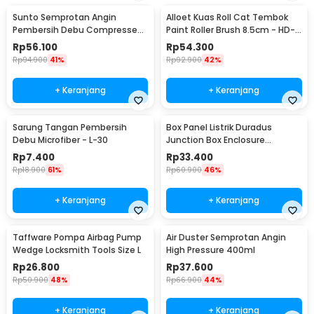
Sunto Semprotan Angin
Alloet Kuas Roll Cat Tembok
Pembersih Debu Compressed
Paint Roller Brush 8.5cm - HD-
Air Duster 400ml - ST1003
TVYQS
Rp
56.100
Rp
54.300
Rp
94.900
41%
Rp
92.900
42%
+ Keranjang
+ Keranjang
Sarung Tangan Pembersih
Box Panel Listrik Duradus
Debu Microfiber - L-30
Junction Box Enclosure
Waterproof 158x90mm - B1589
Rp
7.400
Rp
33.400
Rp
18.900
61%
Rp
60.900
46%
+ Keranjang
+ Keranjang
Taffware Pompa Airbag Pump
Air Duster Semprotan Angin
Wedge Locksmith Tools Size L
High Pressure 400ml
Rp
26.800
Rp
37.600
Rp
50.900
48%
Rp
66.900
44%
+ Keranjang
+ Keranjang