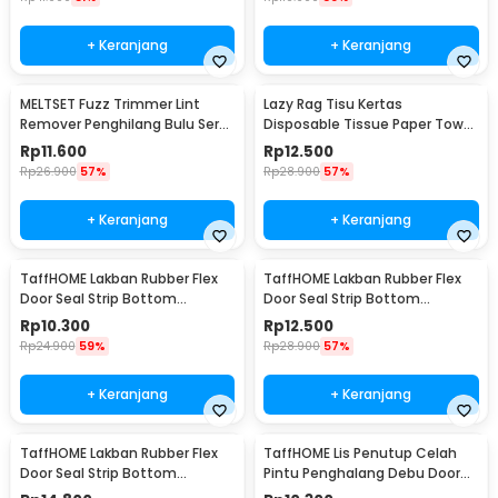
+ Keranjang
+ Keranjang
MELTSET Fuzz Trimmer Lint
Lazy Rag Tisu Kertas
Remover Penghilang Bulu Serat
Disposable Tissue Paper Towel
Kain - CV8805
1 Roll (50 Helai) - MB104P
Rp
11.600
Rp
12.500
Rp
26.900
57%
Rp
28.900
57%
+ Keranjang
+ Keranjang
TaffHOME Lakban Rubber Flex
TaffHOME Lakban Rubber Flex
Door Seal Strip Bottom
Door Seal Strip Bottom
Waterproof 25mmx5M - TP39
Waterproof 35mmx5M - TP39
Rp
10.300
Rp
12.500
Rp
24.900
59%
Rp
28.900
57%
+ Keranjang
+ Keranjang
TaffHOME Lakban Rubber Flex
TaffHOME Lis Penutup Celah
Door Seal Strip Bottom
Pintu Penghalang Debu Door
Waterproof 45mmx5M - TP39
Bottom Seal 1M - LQ7