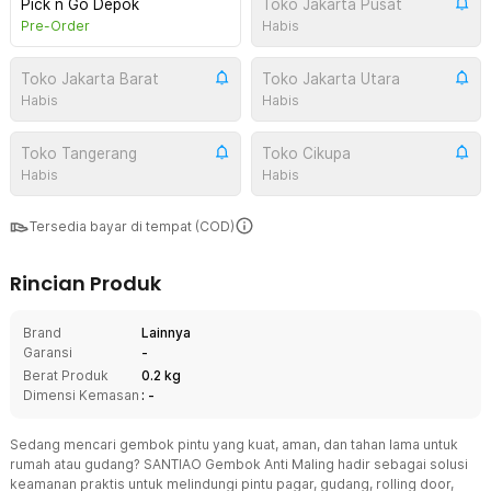
Pick n Go Depok
Toko Jakarta Pusat
Pre-Order
Habis
Toko Jakarta Barat
Toko Jakarta Utara
Habis
Habis
Toko Tangerang
Toko Cikupa
Habis
Habis
Tersedia bayar di tempat (COD)
Rincian Produk
Brand
Lainnya
Garansi
-
Berat Produk
0.2 kg
Dimensi Kemasan
: -
Sedang mencari gembok pintu yang kuat, aman, dan tahan lama untuk
rumah atau gudang? SANTIAO Gembok Anti Maling hadir sebagai solusi
keamanan praktis untuk melindungi pintu pagar, gudang, rolling door,