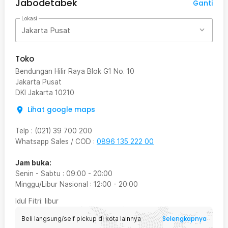
Jabodetabek
Ganti
Lokasi
Jakarta Pusat
Toko
Bendungan Hilir Raya Blok G1 No. 10
Jakarta Pusat
DKI Jakarta
10210
Lihat google maps
Telp
:
(021) 39 700 200
Whatsapp Sales / COD
:
0896 135 222 00
Jam buka:
Senin - Sabtu
:
09:00
-
20:00
Minggu/Libur Nasional
:
12:00
-
20:00
Idul Fitri
: libur
Selengkapnya
Beli langsung/self pickup di kota lainnya