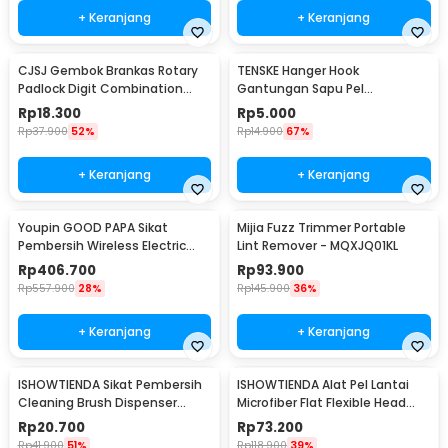
+ Keranjang
+ Keranjang
CJSJ Gembok Brankas Rotary
TENSKE Hanger Hook
Padlock Digit Combination
Gantungan Sapu Pel
Padlock - CH-209
Multifungsi 1 PCS - GF-016
Rp
18.300
Rp
5.000
Rp
37.900
52%
Rp
14.900
67%
+ Keranjang
+ Keranjang
Youpin GOOD PAPA Sikat
Mijia Fuzz Trimmer Portable
Pembersih Wireless Electric
Lint Remover - MQXJQ01KL
Cleaning - CL99
Rp
406.700
Rp
93.900
Rp
557.900
28%
Rp
145.900
36%
+ Keranjang
+ Keranjang
ISHOWTIENDA Sikat Pembersih
ISHOWTIENDA Alat Pel Lantai
Cleaning Brush Dispenser
Microfiber Flat Flexible Head
Sabun Air - S0026
with Bucket - FMI60
Rp
20.700
Rp
73.200
Rp
41.900
51%
Rp
118.900
39%