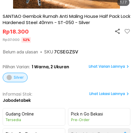
1 / 7
SANTIAO Gembok Rumah Anti Maling House Half Pack Lock
Hardened Steel 40mm - ST-050
-
Silver
Rp
18.300
Rp
37.900
52
%
Belum ada ulasan
•
SKU
7CSEGZSV
Lihat Varian Lainnya
Pilihan Varian:
1
Warna,
2 Ukuran
Silver
Lihat
Lokasi Lainnya
Informasi Stok:
Jabodetabek
Gudang Online
Pick n Go Bekasi
Tersedia
Pre-Order