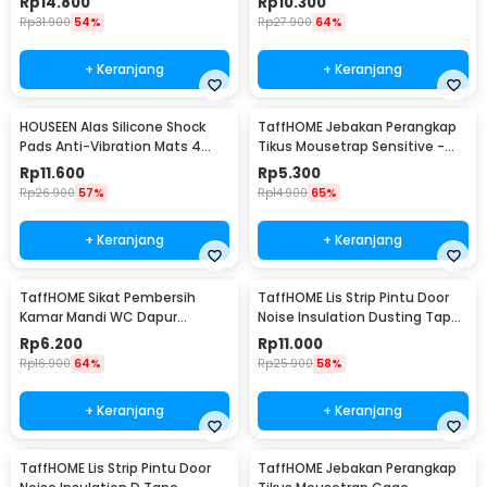
Rp
14.800
Rp
10.300
Rp
31.900
54%
Rp
27.900
64%
+ Keranjang
+ Keranjang
HOUSEEN Alas Silicone Shock
TaffHOME Jebakan Perangkap
Pads Anti-Vibration Mats 4
Tikus Mousetrap Sensitive -
PCS - NY522
ZL-2021
Rp
11.600
Rp
5.300
Rp
26.900
57%
Rp
14.900
65%
+ Keranjang
+ Keranjang
TaffHOME Sikat Pembersih
TaffHOME Lis Strip Pintu Door
Kamar Mandi WC Dapur
Noise Insulation Dusting Tape
Sponge Brush - 8211
5Mx9mmx9mm - KK-061
Rp
6.200
Rp
11.000
Rp
16.900
64%
Rp
25.900
58%
+ Keranjang
+ Keranjang
TaffHOME Lis Strip Pintu Door
TaffHOME Jebakan Perangkap