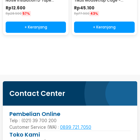
Noise Insulation D Tape
Tikus Mousetrap Cage -
9x6mm 10M - KK-062
HU1999
Rp
12.600
Rp
45.100
Rp
28.900
57%
Rp
77.900
43%
+ Keranjang
+ Keranjang
Beli Sekarang
Contact Center
Pembelian Online
Telp : (021) 39 700 200
Customer Service (WA) :
0899 721 7050
Toko Kami