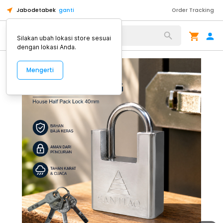
Jabodetabek
ganti
Order Tracking
Alat Kopi
Silakan ubah lokasi store sesuai
dengan lokasi Anda.
Mengerti