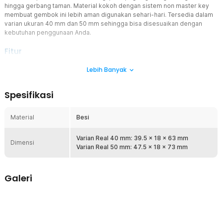
hingga gerbang taman. Material kokoh dengan sistem non master key
membuat gembok ini lebih aman digunakan sehari-hari. Tersedia dalam
varian ukuran 40 mm dan 50 mm sehingga bisa disesuaikan dengan
kebutuhan penggunaan Anda.
Fitur
Mekanisme Anti Maling
Lebih Banyak
Gembok konvensional rentan dibobol karena batang (shackle) yang
sepenuhnya terbuka dan mudah dipotong. SANTIAO menggunakan
Spesifikasi
desain setengah matang di mana sebagian besar batang gembok
dilindungi oleh badan kunci, sehingga sangat sulit dijangkau oleh
gergaji atau baut pemotong. Desain ini menjadikannya pilihan tepat
Material
Besi
untuk area luar ruangan yang rawan gangguan keamanan.
Bahan Kokoh dan Tahan Lama
Varian Real 40 mm: 39.5 x 18 x 63 mm
Dimensi
Gembok SANTIAO dibuat menggunakan material besi
Varian Real 50 mm: 47.5 x 18 x 73 mm
berkualitas yang kuat untuk penggunaan harian maupun
outdoor. Struktur bodinya dirancang kokoh sehingga lebih sulit
dibuka secara paksa dan membantu meningkatkan keamanan
Galeri
rumah atau gudang Anda. Finishing warna silver juga
memberikan perlindungan tambahan terhadap karat dan korosi
ringan agar lebih awet digunakan dalam jangka panjang.
Melengkapi 4 Kunci Cadangan