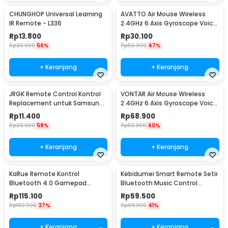
CHUNGHOP Universal Learning
AVATTO Air Mouse Wireless
IR Remote - L336
2.4GHz 6 Axis Gyroscope Voice
Remote Control - G10
Rp
13.800
Rp
30.100
Rp
30.900
56%
Rp
55.900
47%
+ Keranjang
+ Keranjang
JRGK Remote Control Kontrol
VONTAR Air Mouse Wireless
Replacement untuk Samsung
2.4GHz 6 Axis Gyroscope Voice
Smart TV - XZT001896
Remote Control - Q6
Rp
11.400
Rp
68.900
Rp
26.900
58%
Rp
113.900
40%
+ Keranjang
+ Keranjang
KaRue Remote Kontrol
Kebidumei Smart Remote Setir
Bluetooth 4.0 Gamepad
Bluetooth Music Control
Joystick VR Selfie - R1
Wireless - HGY27
Rp
115.100
Rp
59.500
Rp
180.900
37%
Rp
99.900
41%
+ Keranjang
+ Keranjang