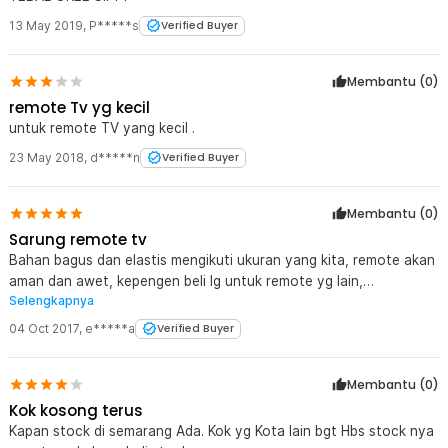
13 May 2019
,
P*****s
Verified Buyer
Membantu (
0
)
remote Tv yg kecil
untuk remote TV yang kecil .
23 May 2018
,
d*****n
Verified Buyer
Membantu (
0
)
Sarung remote tv
Bahan bagus dan elastis mengikuti ukuran yang kita, remote akan
aman dan awet, kepengen beli lg untuk remote yg lain,
Selengkapnya
terimakasih jaknote
04 Oct 2017
,
e*****a
Verified Buyer
Membantu (
0
)
Kok kosong terus
Kapan stock di semarang Ada. Kok yg Kota lain bgt Hbs stock nya