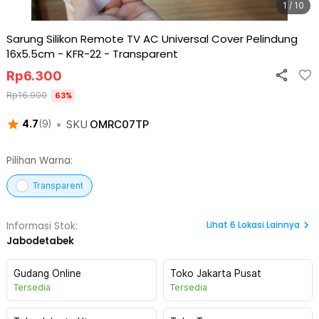
1 / 10
Sarung Silikon Remote TV AC Universal Cover Pelindung
16x5.5cm - KFR-22
-
Transparent
Rp
6.300
Rp
16.900
63
%
•
SKU
OMRC07TP
4.7
(
9
)
Pilihan Warna:
Transparent
Lihat
6
Lokasi Lainnya
Informasi Stok:
Jabodetabek
Gudang Online
Toko Jakarta Pusat
Tersedia
Tersedia