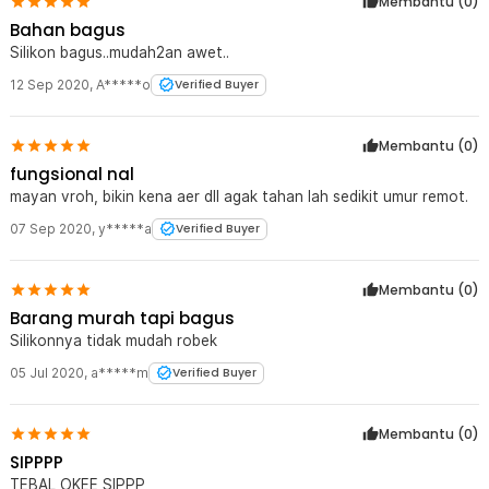
Membantu (
0
)
Bahan bagus
Silikon bagus..mudah2an awet..
12 Sep 2020
,
A*****o
Verified Buyer
Membantu (
0
)
fungsional nal
mayan vroh, bikin kena aer dll agak tahan lah sedikit umur remot.
07 Sep 2020
,
y*****a
Verified Buyer
Membantu (
0
)
Barang murah tapi bagus
Silikonnya tidak mudah robek
05 Jul 2020
,
a*****m
Verified Buyer
Membantu (
0
)
SIPPPP
TEBAL OKEE SIPPP