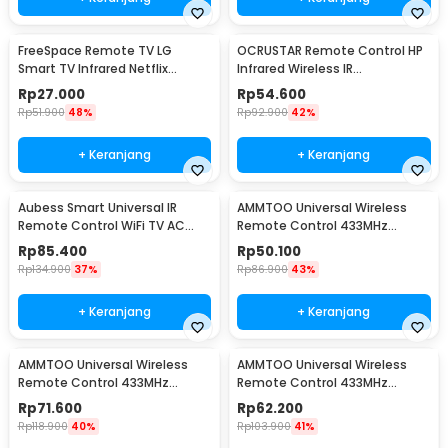
FreeSpace Remote TV LG
OCRUSTAR Remote Control HP
Smart TV Infrared Netflix
Infrared Wireless IR
Button with Scroll - AKB75
Transmitter USB Type C -
Rp
27.000
Rp
54.600
EKX4S-T
Rp
51.900
48%
Rp
92.900
42%
+ Keranjang
+ Keranjang
Aubess Smart Universal IR
AMMTOO Universal Wireless
Remote Control WiFi TV AC
Remote Control 433MHz
Tuya App - A2
Remot Kontrol 2 PCS - YL-
Rp
85.400
Rp
50.100
AC02A
Rp
134.900
37%
Rp
86.900
43%
+ Keranjang
+ Keranjang
AMMTOO Universal Wireless
AMMTOO Universal Wireless
Remote Control 433MHz
Remote Control 433MHz
Remot Kontrol 4 PCS - YL-
Remot Kontrol 3 PCS - YL-
Rp
71.600
Rp
62.200
AC02A
AC02A
Rp
118.900
40%
Rp
103.900
41%