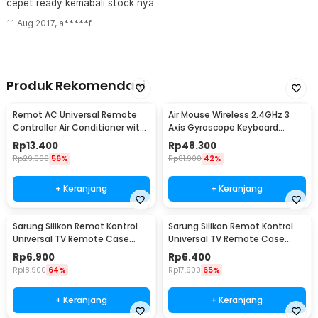
cepet ready kemabali stock nya.
11 Aug 2017
,
a*****f
Produk Rekomendasi
Remot AC Universal Remote
Air Mouse Wireless 2.4GHz 3
Controller Air Conditioner with
Axis Gyroscope Keyboard
LED Light - K-1028E
Remote Control - CL120
Rp
13.400
Rp
48.300
Rp
29.900
56%
Rp
81.900
42%
+ Keranjang
+ Keranjang
Sarung Silikon Remot Kontrol
Sarung Silikon Remot Kontrol
Universal TV Remote Case
Universal TV Remote Case
23x5.5cm
21.5x5cm
Rp
6.900
Rp
6.400
Rp
18.900
64%
Rp
17.900
65%
+ Keranjang
+ Keranjang