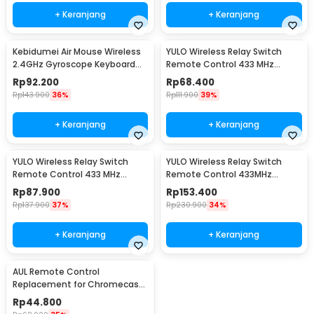
+ Keranjang
+ Keranjang
Kebidumei Air Mouse Wireless
YULO Wireless Relay Switch
2.4GHz Gyroscope Keyboard
Remote Control 433 MHz
Remote Control - M5
EV1527 240V 10A - YL-22
Rp
92.200
Rp
68.400
Rp
143.900
36%
Rp
111.900
39%
+ Keranjang
+ Keranjang
YULO Wireless Relay Switch
YULO Wireless Relay Switch
Remote Control 433 MHz
Remote Control 433MHz
EV1527 220V 10A - YL-33
EV1527 85-240V 10A - YL-44
Rp
87.900
Rp
153.400
Rp
137.900
37%
Rp
230.900
34%
+ Keranjang
+ Keranjang
AUL Remote Control
Replacement for Chromecast
Google TV - G9N9N
Rp
44.800