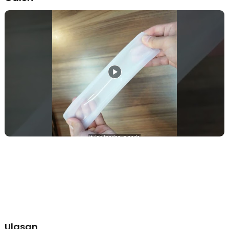
kerusakan remote dapat diminimalkan secara signifikan.
Bahan Silikon Elastis dan Nyaman Digenggam
Silikon yang digunakan memiliki tingkat elastisitas tinggi sehingga
mudah dipasang dan dilepas tanpa merusak remote. Teksturnya
lembut, tidak licin, dan nyaman saat digunakan dalam waktu lama.
Selain melindungi, sarung ini juga membuat pegangan remote
terasa lebih stabil di tangan.
Desain Universal untuk Berbagai Jenis Remote
Dengan ukuran standar dan bentuk fleksibel, sarung ini kompatibel
untuk berbagai remote TV maupun AC dari banyak merek. Cocok
untuk remote rumah tangga, apartemen, hotel, hingga kantor. Anda
tidak perlu membeli cover khusus untuk setiap merek remote.
Transparan dan Tidak Mengganggu Tombol
Desain transparan memungkinkan semua tombol tetap terlihat
jelas, termasuk simbol dan angka. Sensitivitas tombol tetap terjaga
sehingga penggunaan remote tetap nyaman. Tampilan remote pun
tetap rapi dan bersih.
Lubang Khusus Sensor Infra Merah
Bagian atas sarung dilengkapi lubang khusus agar sinyal infra
merah tetap tersalurkan dengan optimal. Penggunaan sarung tidak
mengurangi respons atau jarak kendali remote. Aktivitas mengganti
channel atau mengatur suhu AC tetap lancar tanpa hambatan.
Ulasan