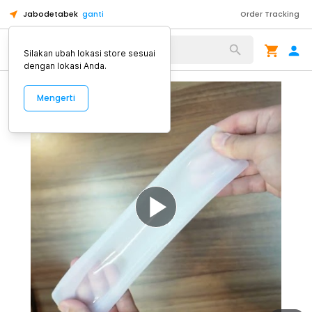
Jabodetabek
ganti
Order Tracking
Alat Kopi
Silakan ubah lokasi store sesuai
dengan lokasi Anda.
Mengerti