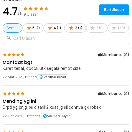
4.7
Kelengkapan Produk
Beri Ulasan
/5
9
Ulasan
Rincian yang Anda dapatkan untuk pembelian produk ini:
1 x Sarung Silikon Remote TV AC Universal Cover Pelindung
16x5.5cm - KFR-22
Semua
5
(
7
)
4
(
1
)
3
(
1
)
2
(
0
)
1
(
0
)
Cari Ulasan
Membantu (
0
)
Manfaat bgt
Karet tebal, cocok utk segala remot size
22 Mar 2021
,
I*****i
Verified Buyer
Membantu (
0
)
Mending yg ini
Drpd yg pnjg..bs d tarik2 kuat jg siliconnya gk robek.
22 Oct 2020
,
H*****K
Verified Buyer