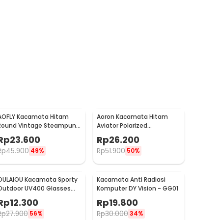
AOFLY Kacamata Hitam
Aoron Kacamata Hitam
Round Vintage Steampunk
Aviator Polarized
Sunglasses
Sunglasses UV Protection -
Rp
23.600
Rp
26.200
RB2132
Rp
45.900
Rp
51.900
49%
50%
OULAIOU Kacamata Sporty
Kacamata Anti Radiasi
Outdoor UV400 Glasses
Komputer DY Vision - GG01
Silicone Frame - 9837
Rp
12.300
Rp
19.800
Rp
27.900
Rp
30.000
56%
34%