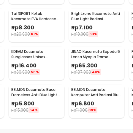
TaffSPORT Kotak
Brightzone Kacamata Anti
Kacamata EVA Hardcase
Blue Light Radiasi
Waterproof
Komputer - E27
Rp
8.300
Rp
7.100
Rp
20.900
Rp
18.900
61%
63%
KDEAM Kacamata
JINAO Kacamata Sepeda 5
Sunglasses Unisex
Lensa Myopia Frame
Polarized Anti Silau
Outdoor Cycling
Rp
16.400
Rp
65.300
Outdoor UV200 KD156 -
Sunglasses - 0089
Rp
36.900
Rp
107.900
56%
40%
KD156
BELMON Kacamata Baca
BELMON Kacamata
Frameless Anti Blue Light
Komputer Anti Radiasi Blue
Reading Plus 1 - 641
Light - BL8084
Rp
5.800
Rp
6.800
Rp
15.900
Rp
11.000
64%
39%