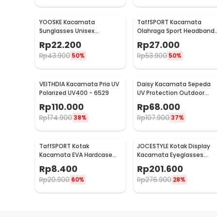
YOOSKE Kacamata
TaffSPORT Kacamata
Sunglasses Unisex
Olahraga Sport Headband
Steampunk Iron Man Tony
Frame Glasses - 9833
Rp
22.200
Rp
27.000
Stark - 3023
Rp
43.900
Rp
53.900
50%
50%
VEITHDIA Kacamata Pria UV
Daisy Kacamata Sepeda
Polarized UV400 - 6529
UV Protection Outdoor
Cycling Sunglasses - X7
Rp
110.000
Rp
68.000
Rp
174.900
Rp
107.900
38%
37%
TaffSPORT Kotak
JOCESTYLE Kotak Display
Kacamata EVA Hardcase
Kacamata Eyeglasses
Protector Waterproof - JL-
Sunglasses Box 12 Slot -
Rp
8.400
Rp
201.600
10028
SWK78
Rp
20.900
Rp
276.900
60%
28%