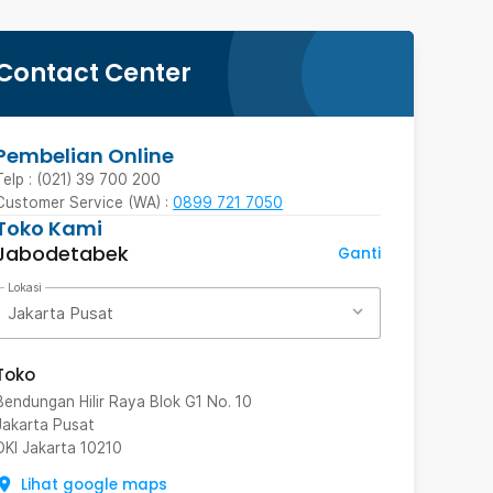
Contact Center
Pembelian Online
Telp : (021) 39 700 200
Customer Service (WA) :
0899 721 7050
Toko Kami
Jabodetabek
Ganti
Lokasi
Jakarta Pusat
Toko
Bendungan Hilir Raya Blok G1 No. 10
Jakarta Pusat
DKI Jakarta
10210
Lihat google maps