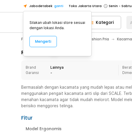
Jabodetabek
ganti
Toko Jakarta Utara
Toko Tangerang
Kategori
A
Silakan ubah lokasi store sesuai
Toko Cikupa
dengan lokasi Anda.
Pick n Go Jakarta Barat
Senin - J
Fashion, Make Up & Beauty Care
Fashion Pria
Kacamat
Mengerti
Pick n Go Bekasi
Senin - Jumat (08
Pick n Go Depok
Senin - Jumat (08
Rincian Produk
Toko Jakarta Pusat
Senin - Sabtu
Brand
Lainnya
Berat
Toko Jakarta Barat
Senin - Sabtu
Garansi
-
Dime
Toko Jakarta Utara
Toko Tangerang
Bermasalah dengan kacamata yang mudah lepas atau melo
menggunakan pengait kacamata anti slip dari SCALE. Terbuat
Toko Cikupa
menahan kacamata agar tidak mudah melorot. Model mel
Pick n Go Jakarta Barat
Senin - J
berisiko menggores telinga.
Pick n Go Bekasi
Senin - Jumat (08
Fitur
Pick n Go Depok
Senin - Jumat (08
Model Ergonomis