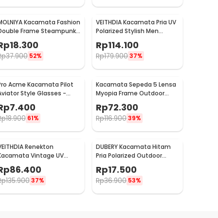
MOLNIYA Kacamata Fashion
VEITHDIA Kacamata Pria UV
Double Frame Steampunk
Polarized Stylish Men
- NE60
Sunglasses - 6588
Rp
18.300
Rp
114.100
Rp
37.900
Rp
179.900
52%
37%
Pro Acme Kacamata Pilot
Kacamata Sepeda 5 Lensa
Aviator Style Glasses -
Myopia Frame Outdoor
CC0744
Cycling Sunglasses - 0089
Rp
7.400
Rp
72.300
Rp
18.900
Rp
116.900
61%
39%
VEITHDIA Renekton
DUBERY Kacamata Hitam
Kacamata Vintage UV
Pria Polarized Outdoor
Polarized Sunglasses -
Sunglasses - D731-04
Rp
86.400
Rp
17.500
2462
Rp
135.900
Rp
36.900
37%
53%