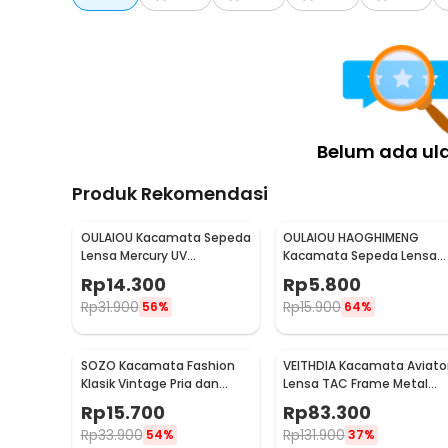
Belum ada ul
Produk Rekomendasi
OULAIOU Kacamata Sepeda
OULAIOU HAOGHIMENG
Lensa Mercury UV
Kacamata Sepeda Lensa
Protection Cycling
Mercury Cycling Outdoor
Rp
14.300
Rp
5.800
Sunglasses - 9181
Sport - 3015
Rp
31.900
Rp
15.900
56%
64%
SOZO Kacamata Fashion
VEITHDIA Kacamata Aviato
Klasik Vintage Pria dan
Lensa TAC Frame Metal
Wanita - TR7
Polarized Sunglasses -
Rp
15.700
Rp
83.300
V3088
Rp
33.900
Rp
131.900
54%
37%