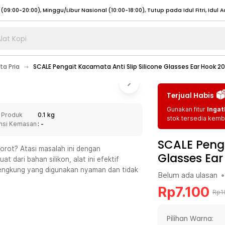
lat Kopi
umat (07:00 - 20:00), Sabtu - Minggu (08:00 - 20:00), Tutup pada Idul Fitri
Sele
a Pria
SCALE Pengait Kacamata Anti Slip Silicone Glasses Ear Hook 2
:00 - 20:00), Sabtu - Minggu/ Libur Nasional (08:00 - 17:00)
Selengkapnya
:00 - 20:00), Sabtu - Minggu/ Libur Nasional (08:00 - 17:00)
Selengkapnya
Terjual Habis
 (09:00-20:00), Minggu/Libur Nasional (12:00-20:00), Tutup pada Idul Fitri
Sele
Gunakan fitur
Ingat
 Produk
0.1 kg
 (09:00-20:00), Minggu/Libur Nasional (12:00-20:00), Tutup pada Idul Fitri
Sele
stok tersedia kemba
nsi Kemasan
: -
SCALE Penga
rot? Atasi masalah ini dengan
Glasses Ear
 dari bahan silikon, alat ini efektif
engkung yang digunakan nyaman dan tidak
Belum ada ulasan
•
umat (07:00 - 20:00), Sabtu - Minggu (08:00 - 20:00), Tutup pada Idul Fitri
Sele
Rp
7.100
:00 - 20:00), Sabtu - Minggu/ Libur Nasional (08:00 - 17:00)
Selengkapnya
Rp
1
:00 - 20:00), Sabtu - Minggu/ Libur Nasional (08:00 - 17:00)
Selengkapnya
Pilihan Warna: