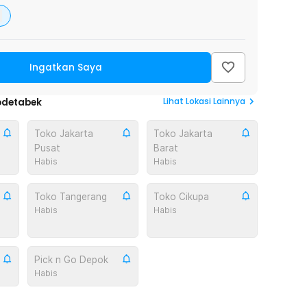
Ingatkan Saya
Lihat
Lokasi Lainnya
odetabek
Toko Jakarta
Toko Jakarta
Pusat
Barat
Habis
Habis
Toko Tangerang
Toko Cikupa
Habis
Habis
Pick n Go Depok
Habis