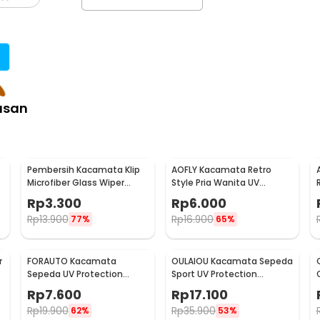
asan
Pembersih Kacamata Klip
AOFLY Kacamata Retro
Microfiber Glass Wiper
Style Pria Wanita UV
Cleaner Multifunction -
Protection Sunglassses -
Rp
3.300
Rp
6.000
TVA45
1125
Rp
13.900
Rp
16.900
77%
65%
r
FORAUTO Kacamata
OULAIOU Kacamata Sepeda
Sepeda UV Protection
Sport UV Protection
Outdoor Cycling
Outdoor Cycling
Rp
7.600
Rp
17.100
Sunglasses - NJ747
Sunglasses - AJ1
Rp
19.900
Rp
35.900
62%
53%